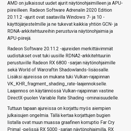
AMD on julkaissut uudet ajurit näytönohjaimilleen ja APU-
piireilleen. Radeon Software Adrenalin 2020 Edition
20.11.2 -ajurit ovat saatavilla Windows 7- ja 10 -
käyttöjärjestelmille ja ne tukevat kaikkia yhtiön GCN- ja
RDNA-arkkitehtuureihin perustuvia näytönohjaimia ja
APU-piirejä.
Radeon Software 20.11.2 -ajureiden merkittävimmät
uudistukset ovat tuki uusille RDNA2-arkkitehtuuriin
perustuville Radeon RX 6800 -sarjan näytönohjaimille
sekä World of Warcraftin Shadowlands-lisäosalle.
Lisäksi ajureissa on mukana tuki Vulkan-rajapinnan
VK_KHR_fragment_shading_rate-laajennokselle.
Laajennos on käytännössä Vulkan-rajapinnan vastine
DirectX-puolen Variable Rate Shading -ominaisuudelle.
Tuttuun tapaan ajureissa on korjattu myös aiempien
julkaisujen ongelmia. Tällä kertaa korjattujen bugien
listalla ovat muun muassa graafinen korruptio Far Cry
Primal -pelissä RX 5000 -sarjan näytönohjaimilla, RX