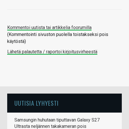
Kommentoi uutista tai artikkelia foorumilla
(Kommentointi sivuston puolella toistakseksi pois
käytöstä)
Lähetä palautetta / raportoi kirjoitusvirheestä
UUTISIA LYHYESTI
Samsungin huhutaan tiputtavan Galaxy S27
Ultrasta neljännen takakameran pois