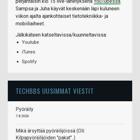
perjantaisin klo 15 live-lähetyksenä
YouTubessa
.
Sampsa ja Juha käyvät keskenään läpi kuluneen
viikon ajalta ajankohtaiset tietotekniikka- ja
mobiiliaiheet.
Jälkikäteen katseltavissa/kuunneltavissa:
Youtube
iTunes
Spotify
TECHBBS UUSIMMAT VIESTIT
Pyöräily
7.8.2026
Mikä ärsyttää pyöräilijöissä (Oli:
Kilpapyöräilijöiden "pakat"..)