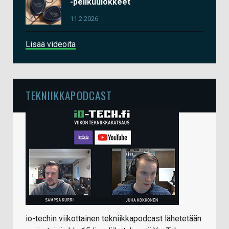
-pelikuulokkeet
11.2.2026
Lisää videoita
TEKNIIKKAPODCAST
io-techin viikottainen tekniikkapodcast lähetetään