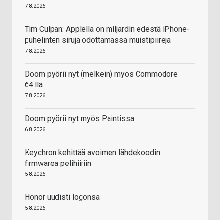
7.8.2026
Tim Culpan: Applella on miljardin edestä iPhone-
puhelinten siruja odottamassa muistipiirejä
7.8.2026
Doom pyörii nyt (melkein) myös Commodore
64:llä
7.8.2026
Doom pyörii nyt myös Paintissa
6.8.2026
Keychron kehittää avoimen lähdekoodin
firmwarea pelihiiriin
5.8.2026
Honor uudisti logonsa
5.8.2026