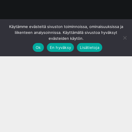
© S&J Media Oy
Käytämme evästeitä sivuston toiminnoissa, ominaisuuksissa ja
liikenteen analysoinnissa. Käyttämällä sivustoa hyväksyt
evästeiden käytön.
Ok
En hyväksy
Lisätietoja
;