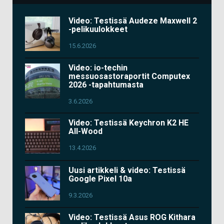
Video: Testissä Audeze Maxwell 2
-pelikuulokkeet
15.6.2026
Video: io-techin
messuosastoraportit Computex
2026 -tapahtumasta
3.6.2026
Video: Testissä Keychron K2 HE
All-Wood
13.4.2026
Uusi artikkeli & video: Testissä
Google Pixel 10a
9.3.2026
Video: Testissä Asus ROG Kithara