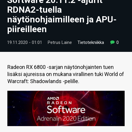
ARTIKKELIT
RDNA2-tuella
näytönohjaimilleen ja APU-
VIDEOT
piireilleen
TECHBBS
19.11.2020 - 01:01
Petrus Laine
Tietotekniikka
0
TIETOA
HINTA.FI
Radeon RX 6800 -sarjan näytönohjainten tuen
KAUPPA
lisäksi ajureissa on mukana virallinen tuki World of
Warcraft: Shadowlands -pelille.
VAIHDA TEEMA
HAKU