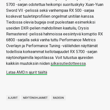
5700 -sarjan odotettua heikompi suorituskyky Xuan-Yuan
Sword VII -pelissä sekä vanhempaa RX 500 -sarjaa
koskevat tuuletinprofiilien ongelmat unitilan kanssa.
Tiedossa olevia bugeja ovat puolestaan esimerkiksi
useiden DXR-pelien mahdollinen kaatuilu, Crysis
Remastered -pelissä hahmoissa eesiintyvä korruptio RX
6800 -sarjalla sekä vanha tuttu Performance Metrics
Overlayn ja Performance Tuning -välilehden näyttämät
todellisia korkeammat kellotaajuudet RX 5700 -sarjan
näytönohjaimilla lepotilassa. Voit tutustua ajureiden
kaikkiin muutoksiin niiden
julkaisutiedotteessa
.
Lataa AMD:n ajurit täältä
AJURIT
NÄYTÖNOHJAIMET
RADEON