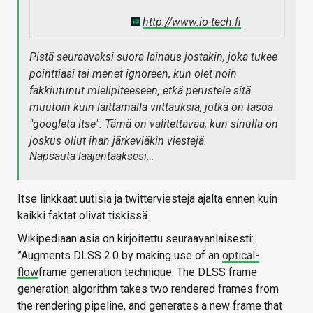
http://www.io-tech.fi
Pistä seuraavaksi suora lainaus jostakin, joka tukee
pointtiasi tai menet ignoreen, kun olet noin
fakkiutunut mielipiteeseen, etkä perustele sitä
muutoin kuin laittamalla viittauksia, jotka on tasoa
"googleta itse". Tämä on valitettavaa, kun sinulla on
joskus ollut ihan järkeviäkin viestejä.
Napsauta laajentaaksesi…
Itse linkkaat uutisia ja twitterviestejä ajalta ennen kuin
kaikki faktat olivat tiskissä.
Wikipediaan asia on kirjoitettu seuraavanlaisesti:
”Augments DLSS 2.0 by making use of an
optical-
flow
frame generation technique. The DLSS frame
generation algorithm takes two rendered frames from
the rendering pipeline, and generates a new frame that