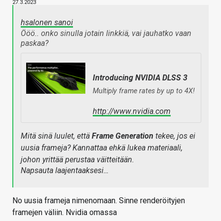
27.3.2023
hsalonen sanoi
Ööö.. onko sinulla jotain linkkiä, vai jauhatko vaan
paskaa?
Introducing NVIDIA DLSS 3
Multiply frame rates by up to 4X!
http://www.nvidia.com
Mitä sinä luulet, että
Frame Generation
tekee, jos ei
uusia frameja? Kannattaa ehkä lukea materiaali,
johon yrittää perustaa väitteitään.
Napsauta laajentaaksesi…
No uusia frameja nimenomaan. Sinne renderöityjen
framejen väliin. Nvidia omassa