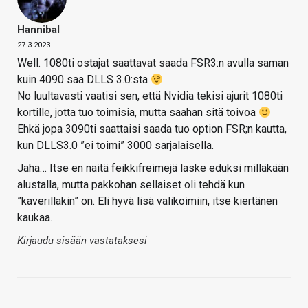
Hannibal
27.3.2023
Well. 1080ti ostajat saattavat saada FSR3:n avulla saman
kuin 4090 saa DLLS 3.0:sta
No luultavasti vaatisi sen, että Nvidia tekisi ajurit 1080ti
kortille, jotta tuo toimisia, mutta saahan sitä toivoa
Ehkä jopa 3090ti saattaisi saada tuo option FSR;n kautta,
kun DLLS3.0 ”ei toimi” 3000 sarjalaisella.
Jaha… Itse en näitä feikkifreimejä laske eduksi milläkään
alustalla, mutta pakkohan sellaiset oli tehdä kun
”kaverillakin” on. Eli hyvä lisä valikoimiin, itse kiertänen
kaukaa.
Kirjaudu sisään vastataksesi