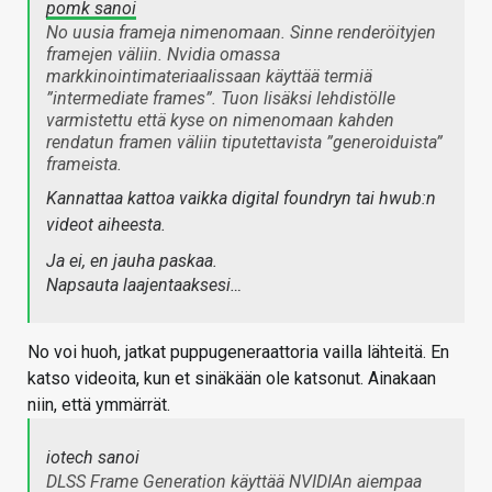
pomk sanoi
No uusia frameja nimenomaan. Sinne renderöityjen
framejen väliin. Nvidia omassa
markkinointimateriaalissaan käyttää termiä
”intermediate frames”. Tuon lisäksi lehdistölle
varmistettu että kyse on nimenomaan kahden
rendatun framen väliin tiputettavista ”generoiduista”
frameista.
Kannattaa kattoa vaikka digital foundryn tai hwub:n
videot aiheesta.
Ja ei, en jauha paskaa.
Napsauta laajentaaksesi…
No voi huoh, jatkat puppugeneraattoria vailla lähteitä. En
katso videoita, kun et sinäkään ole katsonut. Ainakaan
niin, että ymmärrät.
iotech sanoi
DLSS Frame Generation käyttää NVIDIAn aiempaa