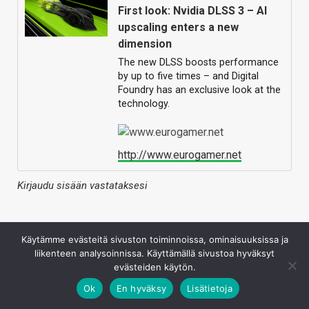
First look: Nvidia DLSS 3 – AI
upscaling enters a new
dimension
The new DLSS boosts performance
by up to five times – and Digital
Foundry has an exclusive look at the
technology.
http://www.eurogamer.net
Kirjaudu sisään vastataksesi
Käytämme evästeitä sivuston toiminnoissa, ominaisuuksissa ja
liikenteen analysoinnissa. Käyttämällä sivustoa hyväksyt
evästeiden käytön.
Ok
En hyväksy
Lisätietoja