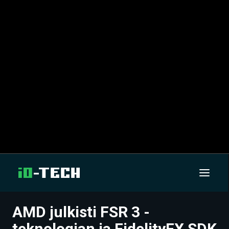
AMD julkisti FSR 3 -
UUTISET
teknologian ja FidelityFX SDK