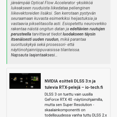
järeämpää Optical Flow Accelerator -yksikköä
lukeakseen ruuduista liikedataa pelienginen
liikevektoreiden lisäksi. Sen kerrotaan pystyvän
seuraamaan kuvasta esimerkiksi heijastuksia ja
vastaavia pikselitasolla asti. Esiopetettu neuroverkko
rakentaa näistä ongitun datan ja
edeltävien ruutujen
perusteella
tarvittavat tiedot
luodakseen täysin
itsenäisesti uuden ruudun
, mikä parantaa
suorituskykyä sekä prosessori- että
näytönohjainriippuvaisissa tilanteissa.
Napsauta laajentaaksesi…
NVIDIA esitteli DLSS 3:n ja
tulevia RTX-pelejä – io-tech.fi
DLSS 3 on tuettu vain uusilla
GeForce RTX 40 -näytönohjaimilla,
mutta sen Super Resolution -
skaalainkomponentti on
todellisuudessa vanha tuttu DLSS 2.x