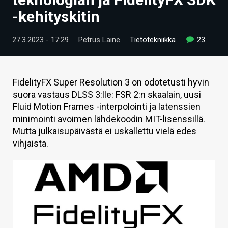
ARTIKKELIT
-kehityskitin
VIDEOT
27.3.2023 - 17:29
Petrus Laine
Tietotekniikka
23
TECHBBS
TIETOA
FidelityFX Super Resolution 3 on odotetusti hyvin
suora vastaus DLSS 3:lle: FSR 2:n skaalain, uusi
HINTA.FI
Fluid Motion Frames -interpolointi ja latenssien
minimointi avoimen lähdekoodin MIT-lisenssillä.
KAUPPA
Mutta julkaisupäivästä ei uskallettu vielä edes
VAIHDA TEEMA
vihjaista.
HAKU