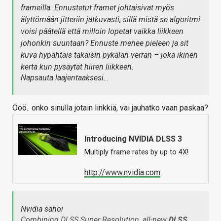
frameilla. Ennustetut framet johtaisivat myös
älyttömään jitteriin jatkuvasti, sillä mistä se algoritmi
voisi päätellä että milloin lopetat vaikka liikkeen
johonkin suuntaan? Ennuste menee pieleen ja sit
kuva hypähtäis takaisin pykälän verran – joka ikinen
kerta kun pysäytät hiiren liikkeen.
Napsauta laajentaaksesi…
Ööö.. onko sinulla jotain linkkiä, vai jauhatko vaan paskaa?
Introducing NVIDIA DLSS 3
Multiply frame rates by up to 4X!
http://www.nvidia.com
Nvidia sanoi
Combining DLSS Super Resolution, all-new
DLSS