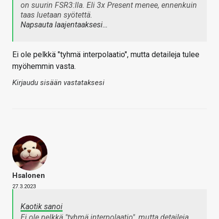
on suurin FSR3:lla. Eli 3x Present menee, ennenkuin
taas luetaan syötettä.
Napsauta laajentaaksesi…
Ei ole pelkkä "tyhmä interpolaatio", mutta detaileja tulee
myöhemmin vasta.
Kirjaudu sisään vastataksesi
Hsalonen
27.3.2023
Kaotik sanoi
Ei ole pelkkä "tyhmä interpolaatio", mutta detaileja