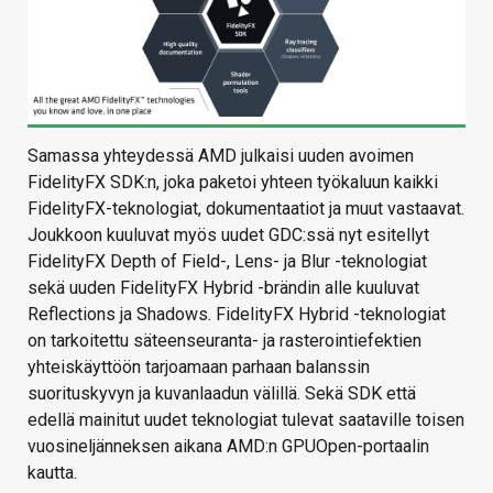
Samassa yhteydessä AMD julkaisi uuden avoimen
FidelityFX SDK:n, joka paketoi yhteen työkaluun kaikki
FidelityFX-teknologiat, dokumentaatiot ja muut vastaavat.
Joukkoon kuuluvat myös uudet GDC:ssä nyt esitellyt
FidelityFX Depth of Field-, Lens- ja Blur -teknologiat
sekä uuden FidelityFX Hybrid -brändin alle kuuluvat
Reflections ja Shadows. FidelityFX Hybrid -teknologiat
on tarkoitettu säteenseuranta- ja rasterointiefektien
yhteiskäyttöön tarjoamaan parhaan balanssin
suorituskyvyn ja kuvanlaadun välillä. Sekä SDK että
edellä mainitut uudet teknologiat tulevat saataville toisen
vuosineljänneksen aikana AMD:n GPUOpen-portaalin
kautta.