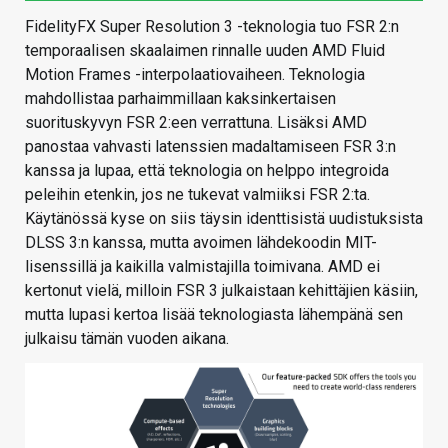
FidelityFX Super Resolution 3 -teknologia tuo FSR 2:n
temporaalisen skaalaimen rinnalle uuden AMD Fluid
Motion Frames -interpolaatiovaiheen. Teknologia
mahdollistaa parhaimmillaan kaksinkertaisen
suorituskyvyn FSR 2:een verrattuna. Lisäksi AMD
panostaa vahvasti latenssien madaltamiseen FSR 3:n
kanssa ja lupaa, että teknologia on helppo integroida
peleihin etenkin, jos ne tukevat valmiiksi FSR 2:ta.
Käytänössä kyse on siis täysin identtisistä uudistuksista
DLSS 3:n kanssa, mutta avoimen lähdekoodin MIT-
lisenssillä ja kaikilla valmistajilla toimivana. AMD ei
kertonut vielä, milloin FSR 3 julkaistaan kehittäjien käsiin,
mutta lupasi kertoa lisää teknologiasta lähempänä sen
julkaisu tämän vuoden aikana.