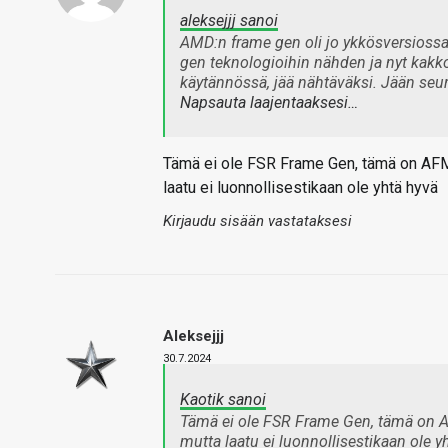
aleksejjj sanoi
AMD:n frame gen oli jo ykkösversiossaa
gen teknologioihin nähden ja nyt kakko
käytännössä, jää nähtäväksi. Jään seur
Napsauta laajentaaksesi…
Tämä ei ole FSR Frame Gen, tämä on AFMF,
laatu ei luonnollisestikaan ole yhtä hyvä
Kirjaudu sisään vastataksesi
Aleksejjj
30.7.2024
Kaotik sanoi
Tämä ei ole FSR Frame Gen, tämä on AF
mutta laatu ei luonnollisestikaan ole y