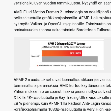
versiona kuluvan vuoden tammikuussa. Nyt yhtiö on saa
AMD Fluid Motion Frames 2 -teknologia on edeltäjänsä tav
pelissä tuetuilla grafiikkarajapinnoilla. AFMF 1 oli rajoi
nyt myös Vulkan- ja OpenGL-rajapinnoille. Toimivuutta o
ominaisuuden kanssa sekä toiminta Borderless Fullscree
AFMF 2:n uudistukset eivät luonnollisestikaan jää vain uus
toiminnallisia parannuksia. AMD kertoo käyttäneensä teko
Yhtiön mukaan se on saanut lisäksi pienennettyä selvä
XTX:llä 4K-resoluutiolla ja Ray Tracing Ultra -asetuksil
28 % pienempi, kuin AFMF 1:llä Radeon Anti-Lagin kanss
-grafiikkaohjaimella 1080p-resoluutiolla ja Very High -a