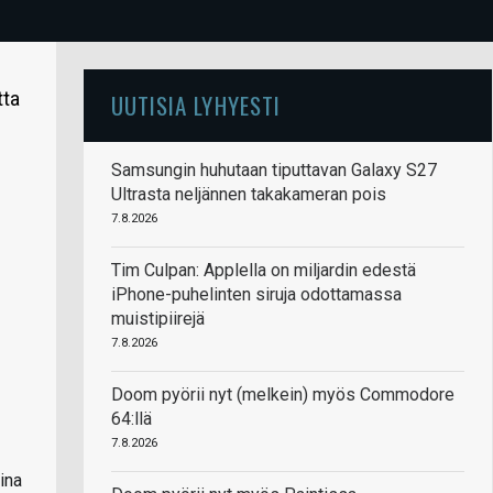
tta
UUTISIA LYHYESTI
Samsungin huhutaan tiputtavan Galaxy S27
Ultrasta neljännen takakameran pois
7.8.2026
Tim Culpan: Applella on miljardin edestä
iPhone-puhelinten siruja odottamassa
muistipiirejä
7.8.2026
Doom pyörii nyt (melkein) myös Commodore
64:llä
7.8.2026
ina