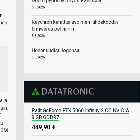
Doom pyörii nyt myös Paintissa
6.8.2026
in
Keychron kehittää avoimen lähdekoodin
tuen
firmwarea pelihiiriin
5.8.2026
Honor uudisti logonsa
5.8.2026
a ja
iin.
Palit GeForce RTX 5060 Infinity 2 OC NVIDIA
0
8 GB GDDR7
pa
449,90 €
780M