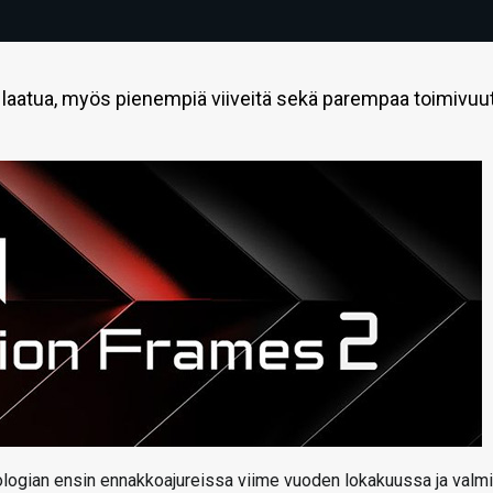
laatua, myös pienempiä viiveitä sekä parempaa toimivuu
logian ensin ennakkoajureissa viime vuoden lokakuussa ja valmi