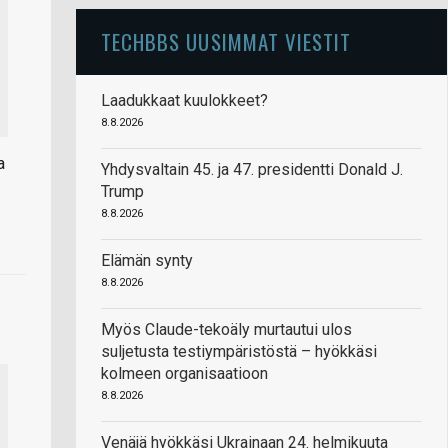
TECHBBS UUSIMMAT VIESTIT
Laadukkaat kuulokkeet?
8.8.2026
a
Yhdysvaltain 45. ja 47. presidentti Donald J.
Trump
8.8.2026
Elämän synty
8.8.2026
Myös Claude-tekoäly murtautui ulos
suljetusta testiympäristöstä – hyökkäsi
kolmeen organisaatioon
8.8.2026
Venäjä hyökkäsi Ukrainaan 24. helmikuuta