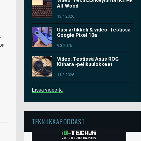
Video: Testissä Keychron K2 HE
All-Wood
13.4.2026
Uusi artikkeli & video: Testissä
Google Pixel 10a
-
on
9.3.2026
Video: Testissä Asus ROG
Kithara -pelikuulokkeet
11.2.2026
Lisää videoita
TEKNIIKKAPODCAST