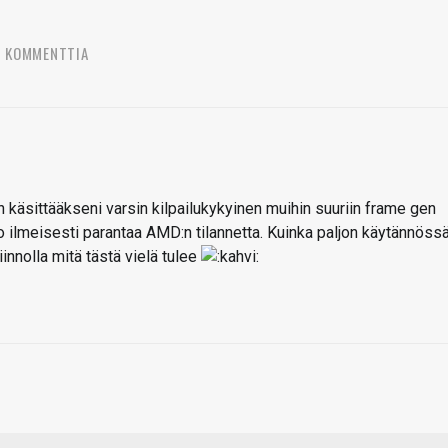
3 KOMMENTTIA
käsittääkseni varsin kilpailukykyinen muihin suuriin frame gen
o ilmeisesti parantaa AMD:n tilannetta. Kuinka paljon käytännössä
nnolla mitä tästä vielä tulee