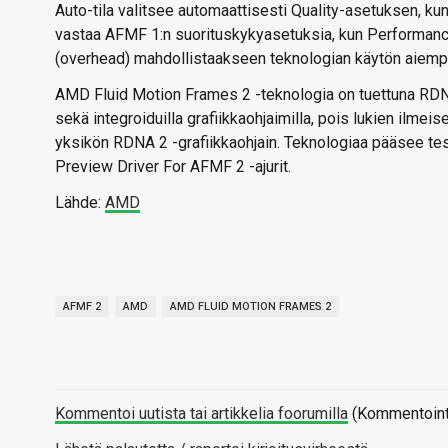
Auto-tila valitsee automaattisesti Quality-asetuksen, ku
vastaa AFMF 1:n suorituskykyasetuksia, kun Performance
(overhead) mahdollistaakseen teknologian käytön aiempaa
AMD Fluid Motion Frames 2 -teknologia on tuettuna RDNA 
sekä integroiduilla grafiikkaohjaimilla, pois lukien il
yksikön RDNA 2 -grafiikkaohjain. Teknologiaa pääsee te
Preview Driver For AFMF 2 -ajurit.
Lähde:
AMD
AFMF 2
AMD
AMD FLUID MOTION FRAMES 2
Kommentoi uutista tai artikkelia foorumilla
(Kommentointi 