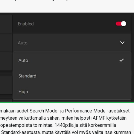
la mukaan uudet Search Mode- ja Performance Mode -asetukset.
meyteen vaikuttamalla siihen, miten helposti AFMF kytketään
 nopeatempoista toimintaa. 1440p:llä ja sitä korkeammilla
lä Standard-asetusta, mutta käyttäjä voi myös valita itse kumman