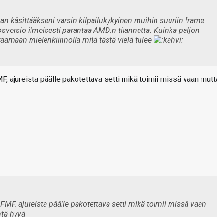
n käsittääkseni varsin kilpailukykyinen muihin suuriin frame
sversio ilmeisesti parantaa AMD:n tilannetta. Kuinka paljon
aamaan mielenkiinnolla mitä tästä vielä tulee
 ajureista päälle pakotettava setti mikä toimii missä vaan mutt
MF, ajureista päälle pakotettava setti mikä toimii missä vaan
htä hyvä