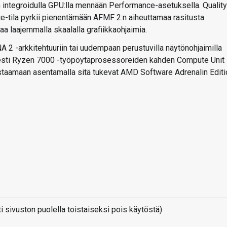
n integroidulla GPU:lla mennään Performance-asetuksella. Quality
-tila pyrkii pienentämään AFMF 2:n aiheuttamaa rasitusta
 laajemmalla skaalalla grafiikkaohjaimia.
2 -arkkitehtuuriin tai uudempaan perustuvilla näytönohjaimilla
meisesti Ryzen 7000 -työpöytäprosessoreiden kahden Compute Unit 
staamaan asentamalla sitä tukevat AMD Software Adrenalin Editi
sivuston puolella toistaiseksi pois käytöstä)