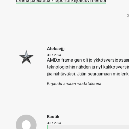
Lähetä palautetta / raportoi kirjoitusvirheestä
Aleksejjj
30.7.2024
AMD:n frame gen oli jo ykkösversiossaan 
teknologioihin nähden ja nyt kakkosversi
jää nähtäväksi. Jään seuraamaan mielenkii
Kirjaudu sisään vastataksesi
Kaotik
30.7.2024