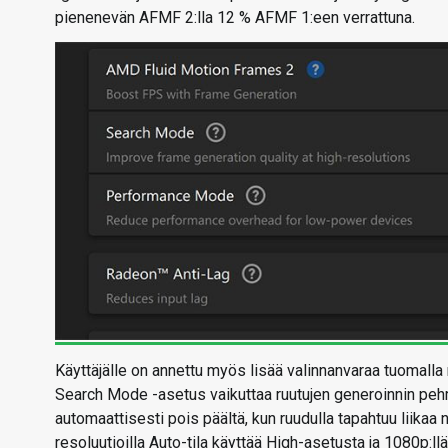
pienenevän AFMF 2:lla 12 % AFMF 1:een verrattuna.
Käyttäjälle on annettu myös lisää valinnanvaraa tuomal
Search Mode -asetus vaikuttaa ruutujen generoinnin peh
automaattisesti pois päältä, kun ruudulla tapahtuu liikaa
resoluutioilla Auto-tila käyttää High-asetusta ja 1080p:l