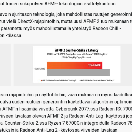
nut toisen sukupolven AFMF-teknologian esittelykuntoon.
oin ajuritason teknologia, joka mahdollistaa ruutujen generoinn
ttunut vielä DirectX-rajapintoihin, mutta uusi AFMF 2 tuo mukanaan 
n parannettu myös mahdollistamalla yhteistyö Radeon Chill -
n -tilassa.
iin rajapintoihin ja näyttötiloihin, vaan mukana on myös laadullisi
älyä uuden ruutujen generointiin käytettävän algoritmin optimoint
sti AFMF:n lisäämää viivettä. Cyberpunk 2077:ssa Radeon RX 790
la viiveen luvataan olevan AFMF 2 ja Radeon Anti-Lag -käytössä jo
a. Counter-Strike 2:ssa Ryzen 7 8700G:n integroidulla Radeon 
setuksin ja Radeon Anti-Lag 2 -käytössä viiveiden luvataan