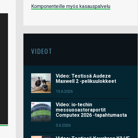
Komponenteille myös kasauspalvelu
VIDEOT
Video: Testissä Audeze
Maxwell 2 -pelikuulokkeet
15.6.2026
Video: io-techin
messuosastoraportit
Computex 2026 -tapahtumasta
3.6.2026