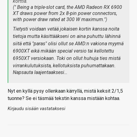
korttia.
(
" Being a triple-slot card, the AMD Radeon RX 6900
XT draws power from 2x 8-pin power connectors,
with power draw rated at 300 W maximum."
)
Tietysti voidaan vetää jokaisen kortin kanssa noita
tietoja mutta käsittääkseni on aina puhuttu lähinnä
siitä että "paras" olisi ollut se AMD:n vakiona myymä
6900XT eikä mikään special versio tai kellotettu
6950XT versiokaan. Toki on ollut huhuja ties mistä
virrankulutuksista, kellotuksista puhumattakaan.
Napsauta laajentaaksesi…
Nyt en kyllä pysy ollenkaan kärryllä, mistä keksit 2/1,5
tuonne? Se ei täsmää tekstin kanssa mistään kohtaa.
Kirjaudu sisään vastataksesi