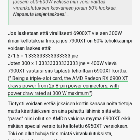
jossain 500-600W välissä niin voisi väittää
virrankulutuksen kasvaneen jotain 50% luokkaa.
Napsauta laajentaaksesi…
Jos lasketaan että virallisesti 6900XT vie sen 300W
ilman kellotuksia tms. ja jos 7900XT on 50% tehokkaampi
voidaan laskea että:
2/1,5 = 1.333333333333333 jne
Joten 300 x 1.33333333333333 jne = 400W vievä
7900XT vastaisi siis tuplasti tehoiltaan 6900XT korttia.
(
" Being a triple-slot card, the AMD Radeon RX 6900 XT
draws power from 2x 8-pin power connectors, with
power draw rated at 300 W maximum."
)
Tietysti voidaan vetää jokaisen kortin kanssa noita tietoja
mutta käsittääkseni on aina puhuttu lähinnä siitä että
"paras" olisi ollut se AMD:n vakiona myymä 6900XT eikä
mikään special versio tai kellotettu 6950XT versiokaan.
Toki on ollut huhuja ties mistä virrankulutuksista,