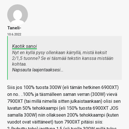
Taneli-
10.6.2022
Kaotik sanoi
Nyt en kyllä pysy ollenkaan kärryllä, mistä keksit
2/1,5 tuonne? Se ei täsmää tekstin kanssa mistään
kohtaa.
Napsauta laajentaaksesi…
Siis jos 100% tuosta 300W (eli tämän hetkinen 6900XT)
on no.. ..100% ja täsmälleen saman verran (300W) vievä
7900XT (tai millä nimellä sitten julkaistaankaan) olisi sen
luvatun 50% tehokkaampi (eli 150% tuosta 6900XT JOS
samalla 300W) niin ollakseen 200% tehokkaampi (kuten
vuodot ovat väittäneet) tuon 7900XT pitäisi siis:
2 (huhuttu teho) jaettuna 1.5 (eli tuolla 300W millä tulos