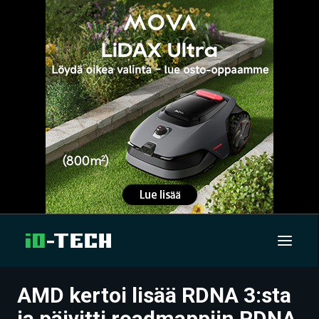
AMD kertoi lisää RDNA 3:sta
UUTISET
ja päivitti roadmappiin RDNA