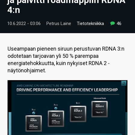
ARTIKKELIT
4:n
VIDEOT
10.6.2022 - 03:06
Petrus Laine
Tietotekniikka
46
TECHBBS
TIETOA
Useampaan pieneen siruun perustuvan RDNA 3:n
odotetaan tarjoavan yli 50 % parempaa
HINTA.FI
energiatehokkuutta, kuin nykyiset RDNA 2 -
näytönohjaimet.
KAUPPA
VAIHDA TEEMA
HAKU