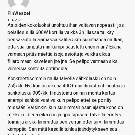
FinWeazel
10.6.2022
Asioiden kokoluokat unohtuu ihan valtavan nopeasti. jos
pelailee sillä 600W kortilla vaikka 3h illassa tai käy
bensa-autolla ajamassa salilla 5km suuntaansa mutkan,
että saa jumpata niin kumpi saastutti enemmän? Ekana
varmaan pitäs miettiä isoja asioita ja vaikka alkaa
fillaroimaan, käveleen jne jne. Se pelipc varmaan aika
viimeisiä kohteita optimoida.
Konkreettisemmin mulla talvella sähkölasku on noin
25$/kk. Nyt kun on ulkona 40C+ niin ilmastointi huutaa ja
sähkölasku 90$/kk. Ilmastointi on niin monta kertaa
enempi sähköä vaativa kuin pelipc ettei se pc näy
missään. Varsinkin, kun suurimman osan ajasta kone on
melkein idlenä eikä cpu ja gpu tapissa. Talvella eristys
toimii ja arska lämmittää sen verran ettei tarvi lämmittää
kämppää. Sen mitä kesällä tuhlaa jäähdytykseen saa