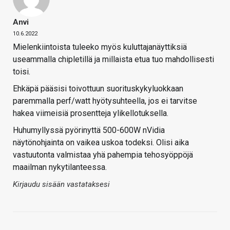
Anvi
10.6.2022
Mielenkiintoista tuleeko myös kuluttajanäyttiksiä
useammalla chipletillä ja millaista etua tuo mahdollisesti
toisi.
Ehkäpä pääsisi toivottuun suorituskykyluokkaan
paremmalla perf/watt hyötysuhteella, jos ei tarvitse
hakea viimeisiä prosentteja ylikellotuksella.
Huhumyllyssä pyörinyttä 500-600W nVidia
näytönohjainta on vaikea uskoa todeksi. Olisi aika
vastuutonta valmistaa yhä pahempia tehosyöppöjä
maailman nykytilanteessa.
Kirjaudu sisään vastataksesi