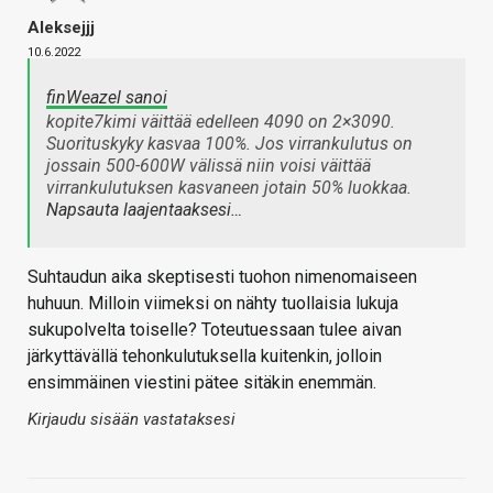
Aleksejjj
10.6.2022
finWeazel sanoi
kopite7kimi väittää edelleen 4090 on 2×3090.
Suorituskyky kasvaa 100%. Jos virrankulutus on
jossain 500-600W välissä niin voisi väittää
virrankulutuksen kasvaneen jotain 50% luokkaa.
Napsauta laajentaaksesi…
Suhtaudun aika skeptisesti tuohon nimenomaiseen
huhuun. Milloin viimeksi on nähty tuollaisia lukuja
sukupolvelta toiselle? Toteutuessaan tulee aivan
järkyttävällä tehonkulutuksella kuitenkin, jolloin
ensimmäinen viestini pätee sitäkin enemmän.
Kirjaudu sisään vastataksesi