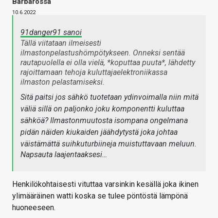
Barbarossa
10.6.2022
91danger91 sanoi
Tällä viitataan ilmeisesti
ilmastonpelastushömpötykseen. Onneksi sentää
rautapuolella ei olla vielä, *koputtaa puuta*, lähdetty
rajoittamaan tehoja kuluttajaelektroniikassa
ilmaston pelastamiseksi.
Sitä paitsi jos sähkö tuotetaan ydinvoimalla niin mitä
väliä sillä on paljonko joku komponentti kuluttaa
sähköä? Ilmastonmuutosta isompana ongelmana
pidän näiden kiukaiden jäähdytystä joka johtaa
väistämättä suihkuturbiineja muistuttavaan meluun.
Napsauta laajentaaksesi…
Henkilökohtaisesti vituttaa varsinkin kesällä joka ikinen
ylimääräinen watti koska se tulee pöntöstä lämpönä
huoneeseen.