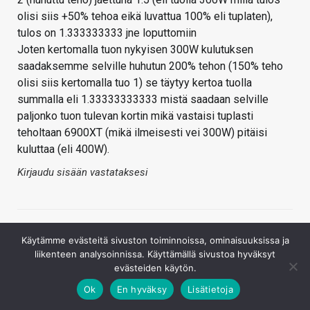
olisi siis +50% tehoa eikä luvattua 100% eli tuplaten),
tulos on 1.333333333 jne loputtomiin
Joten kertomalla tuon nykyisen 300W kulutuksen
saadaksemme selville huhutun 200% tehon (150% teho
olisi siis kertomalla tuo 1) se täytyy kertoa tuolla
summalla eli 1.33333333333 mistä saadaan selville
paljonko tuon tulevan kortin mikä vastaisi tuplasti
teholtaan 6900XT (mikä ilmeisesti vei 300W) pitäisi
kuluttaa (eli 400W).
Kirjaudu sisään vastataksesi
Käytämme evästeitä sivuston toiminnoissa, ominaisuuksissa ja
liikenteen analysoinnissa. Käyttämällä sivustoa hyväksyt
evästeiden käytön.
Ok
En hyväksy
Lisätietoja
Rlame