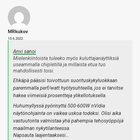
MRkukov
10.6.2022
Anvi sanoi
Mielenkiintoista tuleeko myös kuluttajanäyttiksiä
useammalla chipletillä ja millaista etua tuo
mahdollisesti toisi.
Ehkäpä pääsisi toivottuun suorituskykyluokkaan
paremmalla perf/watt hyötysuhteella, jos ei tarvitse
hakea viimeisiä prosentteja ylikellotuksella.
Huhumyllyssä pyörinyttä 500-600W nVidia
näytönohjainta on vaikea uskoa todeksi. Olisi aika
vastuutonta valmistaa yhä pahempia tehosyöppöjä
maailman nykytilanteessa.
Napsauta laajentaaksesi…