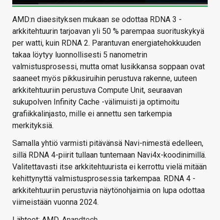
AMD:n diaesityksen mukaan se odottaa RDNA 3 -
arkkitehtuurin tarjoavan yli 50 % parempaa suorituskykyä
per watti, kuin RDNA 2. Parantuvan energiatehokkuuden
takaa löytyy luonnollisesti 5 nanometrin
valmistusprosessi, mutta omat lusikkansa soppaan ovat
saaneet myös pikkusiruihin perustuva rakenne, uuteen
arkkitehtuuriin perustuva Compute Unit, seuraavan
sukupolven Infinity Cache -välimuisti ja optimoitu
grafiikkalinjasto, mille ei annettu sen tarkempia
merkityksiä.
Samalla yhtiö varmisti pitävänsä Navi-nimestä edelleen,
sillä RDNA 4-piirit tullaan tuntemaan Navi4x-koodinimillä.
Valitettavasti itse arkkitehtuurista ei kerrottu vielä mitään
kehittynyttä valmistusprosessia tarkempaa. RDNA 4 -
arkkitehtuuriin perustuvia näytönohjaimia on lupa odottaa
viimeistään vuonna 2024.
Lähteet: AMD,
Anandtech