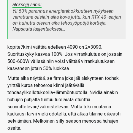
aleksejjj sanoi
Yli 50% parannus energiatehokkuuteen nykyiseen
verrattuna olisikin aika kova juttu, kun RTX 40 -sarjan
on huhuttu olevan aika tehosyöppöjä kortteja.
Napsauta laajentaaksesi…
kopite7kimi väittää edelleen 4090 on 2×3090.
Suorituskyky kasvaa 100%. Jos virrankulutus on jossain
500-600W välissä niin voisi väittää virrankulutuksen
kasvaneen jotain 50% luokkaa.
Mutta aika näyttää, se firma joka jää alakynteen todnak.
yrittää kuroa tehoeroa kiinni jäätävällä
tehdasylikellotuksella+lämmöntuotolla. Nvidia ainakin
huhujen puhjalta tuntuu tuollaista stunttia
suunnittelevan/valmistelevan. Mutta toki muutama
kuukausi tarvii vielä odotella, että alkaa tilanne oikeasti
selviämään. Melkoinen silly season menossa huhujen
osalta.