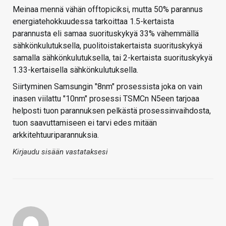
Meinaa mennä vähän offtopiciksi, mutta 50% parannus
energiatehokkuudessa tarkoittaa 1.5-kertaista
parannusta eli samaa suorituskykyä 33% vähemmällä
sähkönkulutuksella, puolitoistakertaista suorituskykyä
samalla sähkönkulutuksella, tai 2-kertaista suorituskykyä
1.33-kertaisella sähkönkulutuksella.
Siirtyminen Samsungin "8nm" prosessista joka on vain
inasen viilattu "10nm" prosessi TSMCn N5een tarjoaa
helposti tuon parannuksen pelkästä prosessinvaihdosta,
tuon saavuttamiseen ei tarvi edes mitään
arkkitehtuuriparannuksia.
Kirjaudu sisään vastataksesi