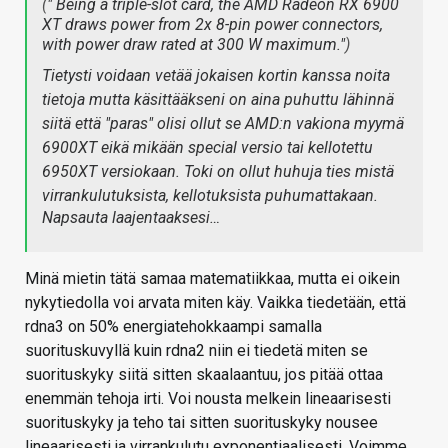
(
" Being a triple-slot card, the AMD Radeon RX 6900
XT draws power from 2x 8-pin power connectors,
with power draw rated at 300 W maximum."
)
Tietysti voidaan vetää jokaisen kortin kanssa noita
tietoja mutta käsittääkseni on aina puhuttu lähinnä
siitä että "paras" olisi ollut se AMD:n vakiona myymä
6900XT eikä mikään special versio tai kellotettu
6950XT versiokaan. Toki on ollut huhuja ties mistä
virrankulutuksista, kellotuksista puhumattakaan.
Napsauta laajentaaksesi…
Minä mietin tätä samaa matematiikkaa, mutta ei oikein
nykytiedolla voi arvata miten käy. Vaikka tiedetään, että
rdna3 on 50% energiatehokkaampi samalla
suorituskuvyllä kuin rdna2 niin ei tiedetä miten se
suorituskyky siitä sitten skaalaantuu, jos pitää ottaa
enemmän tehoja irti. Voi nousta melkein lineaarisesti
suorituskyky ja teho tai sitten suorituskyky nousee
lineaarisesti ja virrankulutu exponentiaalisesti. Voimme