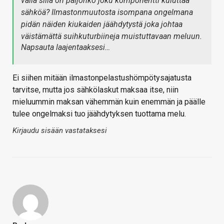
väliä sillä on paljonko joku komponentti kuluttaa
sähköä? Ilmastonmuutosta isompana ongelmana
pidän näiden kiukaiden jäähdytystä joka johtaa
väistämättä suihkuturbiineja muistuttavaan meluun.
Napsauta laajentaaksesi…
Ei siihen mitään ilmastonpelastushömpötysajatusta
tarvitse, mutta jos sähkölaskut maksaa itse, niin
mieluummin maksan vähemmän kuin enemmän ja päälle
tulee ongelmaksi tuo jäähdytyksen tuottama melu.
Kirjaudu sisään vastataksesi