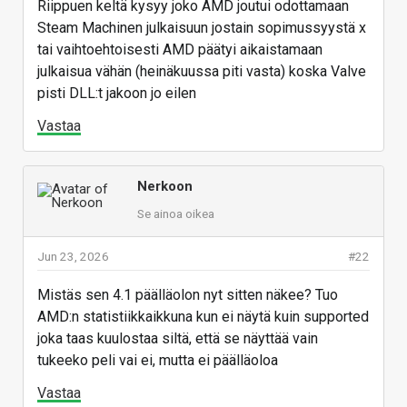
Riippuen keltä kysyy joko AMD joutui odottamaan
Steam Machinen julkaisuun jostain sopimussyystä x
tai vaihtoehtoisesti AMD päätyi aikaistamaan
julkaisua vähän (heinäkuussa piti vasta) koska Valve
pisti DLL:t jakoon jo eilen
Vastaa
Nerkoon
Se ainoa oikea
Jun 23, 2026
#22
Mistäs sen 4.1 päälläolon nyt sitten näkee? Tuo
AMD:n statistiikkaikkuna kun ei näytä kuin supported
joka taas kuulostaa siltä, että se näyttää vain
tukeeko peli vai ei, mutta ei päälläoloa
Vastaa