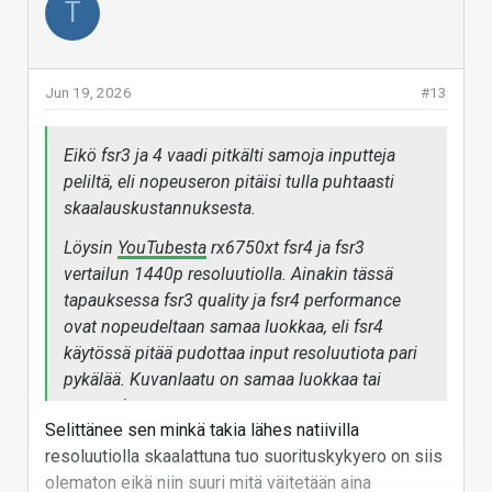
T
Jun 19, 2026
#13
Eikö fsr3 ja 4 vaadi pitkälti samoja inputteja
peliltä, eli nopeuseron pitäisi tulla puhtaasti
skaalauskustannuksesta.
Löysin
YouTubesta
rx6750xt fsr4 ja fsr3
vertailun 1440p resoluutiolla. Ainakin tässä
tapauksessa fsr3 quality ja fsr4 performance
ovat nopeudeltaan samaa luokkaa, eli fsr4
käytössä pitää pudottaa input resoluutiota pari
pykälää. Kuvanlaatu on samaa luokkaa tai
parempi.
Selittänee sen minkä takia lähes natiivilla
resoluutiolla skaalattuna tuo suorituskykyero on siis
olematon eikä niin suuri mitä väitetään aina