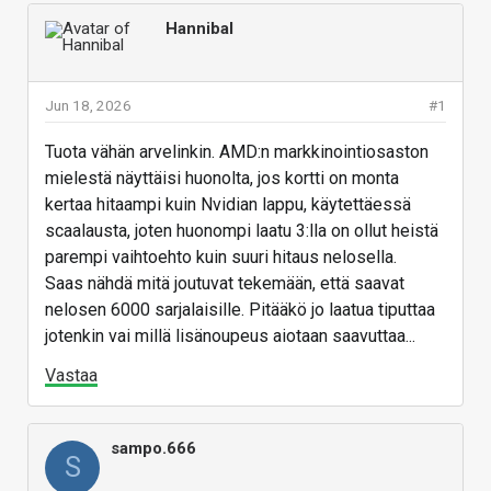
Hannibal
Jun 18, 2026
#1
Tuota vähän arvelinkin. AMD:n markkinointiosaston
mielestä näyttäisi huonolta, jos kortti on monta
kertaa hitaampi kuin Nvidian lappu, käytettäessä
scaalausta, joten huonompi laatu 3:lla on ollut heistä
parempi vaihtoehto kuin suuri hitaus nelosella.
Saas nähdä mitä joutuvat tekemään, että saavat
nelosen 6000 sarjalaisille. Pitääkö jo laatua tiputtaa
jotenkin vai millä lisänoupeus aiotaan saavuttaa...
Vastaa
sampo.666
S