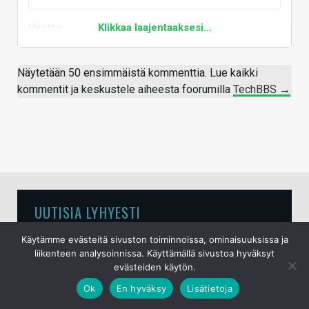
Vastaa
Klikkaa laajentaaksesi...
Näytetään 50 ensimmäistä kommenttia. Lue kaikki
kommentit ja keskustele aiheesta foorumilla
TechBBS →
UUTISIA LYHYESTI
Käytämme evästeitä sivuston toiminnoissa, ominaisuuksissa ja
Tim Culpan: Applella on miljardin edestä iPhone-
liikenteen analysoinnissa. Käyttämällä sivustoa hyväksyt
puhelinten siruja odottamassa muistipiirejä
evästeiden käytön.
10.8.2026
Ok
En hyväksy
Lisätietoja