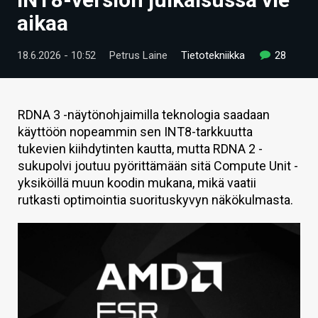
ARTIKKELIT
aikaa
VIDEOT
18.6.2026 - 10:52
Petrus Laine
Tietotekniikka
28
TECHBBS
TIETOA
RDNA 3 -näytönohjaimilla teknologia saadaan
käyttöön nopeammin sen INT8-tarkkuutta
HINTA.FI
tukevien kiihdytinten kautta, mutta RDNA 2 -
sukupolvi joutuu pyörittämään sitä Compute Unit -
KAUPPA
yksiköillä muun koodin mukana, mikä vaatii
VAIHDA TEEMA
rutkasti optimointia suorituskyvyn näkökulmasta.
HAKU