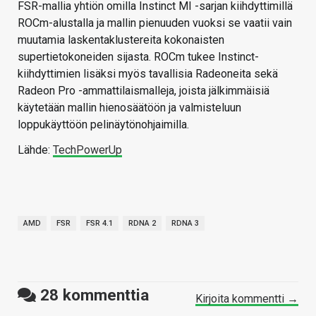
FSR-mallia yhtiön omilla Instinct MI -sarjan kiihdyttimillä
ROCm-alustalla ja mallin pienuuden vuoksi se vaatii vain
muutamia laskentaklustereita kokonaisten
supertietokoneiden sijasta. ROCm tukee Instinct-
kiihdyttimien lisäksi myös tavallisia Radeoneita sekä
Radeon Pro -ammattilaismalleja, joista jälkimmäisiä
käytetään mallin hienosäätöön ja valmisteluun
loppukäyttöön pelinäytönohjaimilla.
Lähde:
TechPowerUp
AMD
FSR
FSR 4.1
RDNA 2
RDNA 3
28
kommenttia
Kirjoita kommentti →