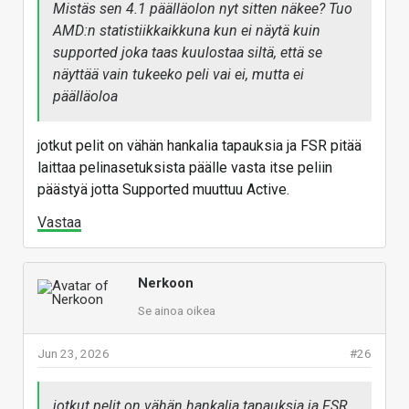
Mistäs sen 4.1 päälläolon nyt sitten näkee? Tuo
AMD:n statistiikkaikkuna kun ei näytä kuin
supported joka taas kuulostaa siltä, että se
näyttää vain tukeeko peli vai ei, mutta ei
päälläoloa
jotkut pelit on vähän hankalia tapauksia ja FSR pitää
laittaa pelinasetuksista päälle vasta itse peliin
päästyä jotta Supported muuttuu Active.
Vastaa
Nerkoon
Se ainoa oikea
Jun 23, 2026
#26
jotkut pelit on vähän hankalia tapauksia ja FSR