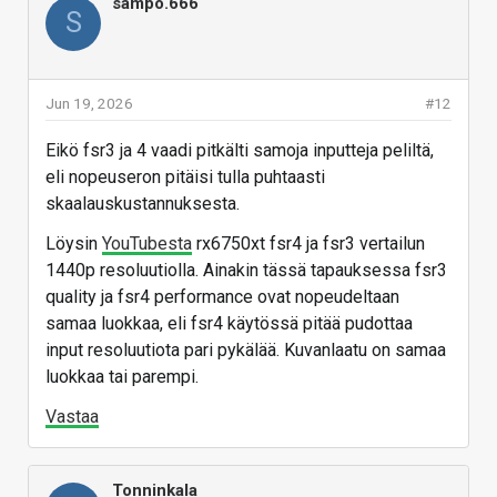
sampo.666
UE5 peleissä voida puhua. Tilanne voi olla toki
S
toinen jos skaalataan 720p kuvaa 4k:lle mutta itse
siis pelaan lähes natiivilla skaalauksella 1440p:llä
FSR4:lla
Jun 19, 2026
#12
Vastaa
Eikö fsr3 ja 4 vaadi pitkälti samoja inputteja peliltä,
eli nopeuseron pitäisi tulla puhtaasti
skaalauskustannuksesta.
Löysin
YouTubesta
rx6750xt fsr4 ja fsr3 vertailun
1440p resoluutiolla. Ainakin tässä tapauksessa fsr3
quality ja fsr4 performance ovat nopeudeltaan
samaa luokkaa, eli fsr4 käytössä pitää pudottaa
input resoluutiota pari pykälää. Kuvanlaatu on samaa
luokkaa tai parempi.
Vastaa
Tonninkala