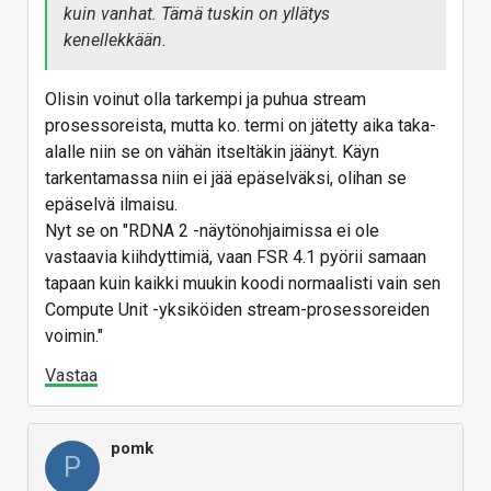
kuin vanhat. Tämä tuskin on yllätys
kenellekkään.
Olisin voinut olla tarkempi ja puhua stream
prosessoreista, mutta ko. termi on jätetty aika taka-
alalle niin se on vähän itseltäkin jäänyt. Käyn
tarkentamassa niin ei jää epäselväksi, olihan se
epäselvä ilmaisu.
Nyt se on "RDNA 2 -näytönohjaimissa ei ole
vastaavia kiihdyttimiä, vaan FSR 4.1 pyörii samaan
tapaan kuin kaikki muukin koodi normaalisti vain sen
Compute Unit -yksiköiden stream-prosessoreiden
voimin."
Vastaa
pomk
P