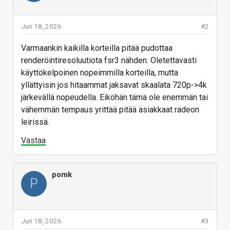
Jun 18, 2026
#2
Varmaankin kaikilla korteilla pitää pudottaa
renderöintiresoluutiota fsr3 nähden. Oletettavasti
käyttökelpoinen nopeimmilla korteilla, mutta
yllättyisin jos hitaammat jaksavat skaalata 720p->4k
järkevällä nopeudella. Eiköhän tämä ole enemmän tai
vähemmän tempaus yrittää pitää asiakkaat radeon
leirissä.
Vastaa
pomk
P
Jun 18, 2026
#3