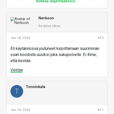
Klikkaa laajentaaksesi...
hyvin. Stream matriisivääntimet ja AI
matriisivääntimet on siellä CU:ssa kuitenkin näissä
arkkitehtuureissa samanarvoisessa asemassa ja
Nerkoon
molemmilla tapahtuva laskenta on ”normaalia” CU:n
Se ainoa oikea
sisäistä laskentaa.
Jun 18, 2026
#10
Vastaa
Eli käytännössä joutuneet kirjoittamaan suurimman
osan koodista uusiksi joka sukupolvelle. Ei ihme,
että kestää
Vastaa
Tonninkala
T
Jun 19, 2026
#11