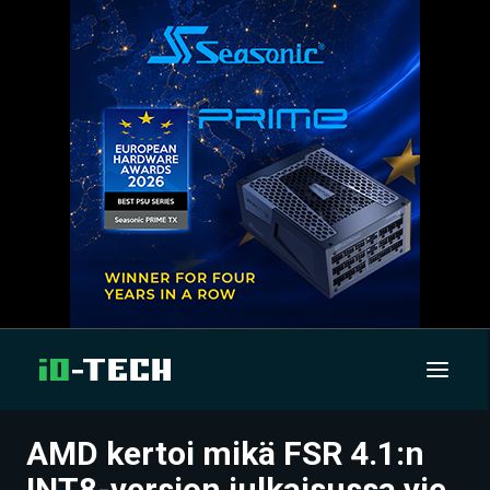
AMD kertoi mikä FSR 4.1:n
UUTISET
INT8-version julkaisussa vie