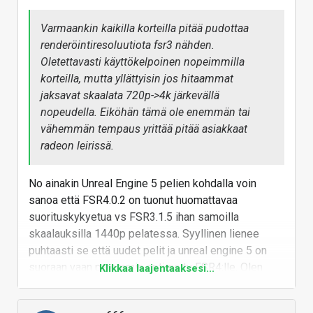
Varmaankin kaikilla korteilla pitää pudottaa
renderöintiresoluutiota fsr3 nähden.
Oletettavasti käyttökelpoinen nopeimmilla
korteilla, mutta yllättyisin jos hitaammat
jaksavat skaalata 720p->4k järkevällä
nopeudella. Eiköhän tämä ole enemmän tai
vähemmän tempaus yrittää pitää asiakkaat
radeon leirissä.
No ainakin Unreal Engine 5 pelien kohdalla voin
sanoa että FSR4.0.2 on tuonut huomattavaa
suorituskykyetua vs FSR3.1.5 ihan samoilla
skaalauksilla 1440p pelatessa. Syyllinen lienee
puhtaasti se että uudet pelit ja unreal engine 5 on
suoraan vaan paremmin optimoitu FSR4:lle. Olen
Klikkaa laajentaaksesi...
tämän useamman pelin kohdalla todennut. Eli
mistään tappiosta suorituskyvyn osalta ei ainakaan