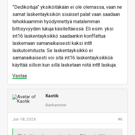
”Dedikoituja” yksiköitäkään ei ole olemassa, vaan ne
samat laskentayksikön sisäiset palat vaan saadaan
tehokkaammin hyödynnettyä matalemman
bittisyvyyden lukuja käsiteltäessä. Eli esim. yksi
int16 laskentayksikkö saadaankin konffattua
laskemaan samanaikaisesti kaksi int8
laskutoimitusta. Se laskentayksikkö ei
samanaikaisesti voi sitä int16 laskentayksikköä
käyttää silloin kun sillä lasketaan niitä int8 laskuja.
Vastaa
Kaotik
Banhammer
Jun 18, 2026
#6