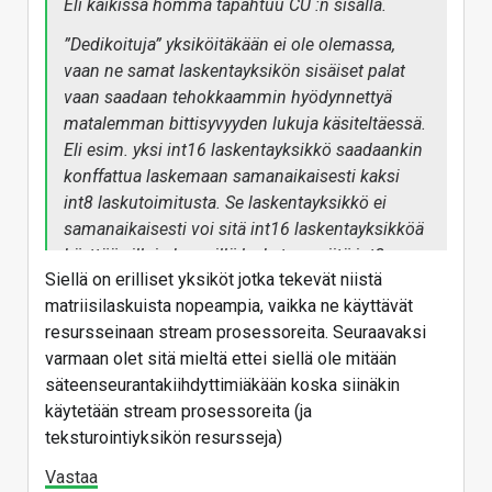
Eli kaikissa homma tapahtuu CU :n sisällä.
”Dedikoituja” yksiköitäkään ei ole olemassa,
vaan ne samat laskentayksikön sisäiset palat
vaan saadaan tehokkaammin hyödynnettyä
matalemman bittisyvyyden lukuja käsiteltäessä.
Eli esim. yksi int16 laskentayksikkö saadaankin
konffattua laskemaan samanaikaisesti kaksi
int8 laskutoimitusta. Se laskentayksikkö ei
samanaikaisesti voi sitä int16 laskentayksikköä
käyttää silloin kun sillä lasketaan niitä int8
Siellä on erilliset yksiköt jotka tekevät niistä
laskuja.
matriisilaskuista nopeampia, vaikka ne käyttävät
resursseinaan stream prosessoreita. Seuraavaksi
varmaan olet sitä mieltä ettei siellä ole mitään
säteenseurantakiihdyttimiäkään koska siinäkin
käytetään stream prosessoreita (ja
teksturointiyksikön resursseja)
Vastaa