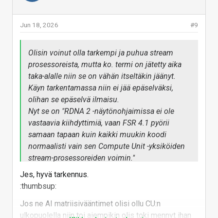
Jun 18, 2026
#9
Olisin voinut olla tarkempi ja puhua stream
prosessoreista, mutta ko. termi on jätetty aika
taka-alalle niin se on vähän itseltäkin jäänyt.
Käyn tarkentamassa niin ei jää epäselväksi,
olihan se epäselvä ilmaisu.
Nyt se on "RDNA 2 -näytönohjaimissa ei ole
vastaavia kiihdyttimiä, vaan FSR 4.1 pyörii
samaan tapaan kuin kaikki muukin koodi
normaalisti vain sen Compute Unit -yksiköiden
stream-prosessoreiden voimin."
Jes, hyvä tarkennus.
:thumbsup:
Jos ne AI matriisivääntimet olisi ollu CU:n
ulkopuolella niin toi aiempikin olis toki mennyt ihan