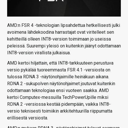
AMD:n FSR 4 -teknologian lipsahdettua hetkellisesti julki
avoimena lähdekoodina harrastajat ovat viritelleet sen
kehitteillä olleen INT8-version toimimaan jo useissa
peleissä. Suurempi yleisö on kuitenkin jäänyt odottamaan
INT8-version virallista julkaisua.
AMD kertoi hiljattain, että INT8-tarkkuuteen perustuva
versio pykälää tuoreemmasta FSR 4.1 -versiosta on
tulossa RDNA 3 -näytönohjaimille heinäkuun aikana.
RDNA 2 -sukupolven näytönohjaimet joutuvat kuitenkin
odottamaan teknologiaa ensi vuoteen saakka. AMD
kertoi Computex-messuilla TechPowerUpille miksi
RDNA 2 -versiossa kestää pidempään, vaikka INT8-
versio teknisesti toimiikin arkkitehtuurilla riippumatta
erillisestä versiosta.