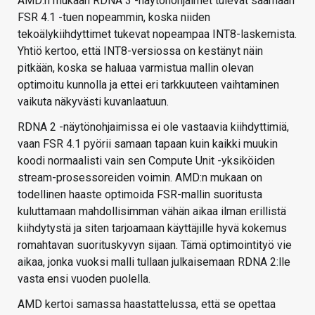
AMD:n mukaan RDNA 3 -näytönohjaimet tulevat saamaan
FSR 4.1 -tuen nopeammin, koska niiden
tekoälykiihdyttimet tukevat nopeampaa INT8-laskemista.
Yhtiö kertoo, että INT8-versiossa on kestänyt näin
pitkään, koska se haluaa varmistua mallin olevan
optimoitu kunnolla ja ettei eri tarkkuuteen vaihtaminen
vaikuta näkyvästi kuvanlaatuun.
RDNA 2 -näytönohjaimissa ei ole vastaavia kiihdyttimiä,
vaan FSR 4.1 pyörii samaan tapaan kuin kaikki muukin
koodi normaalisti vain sen Compute Unit -yksiköiden
stream-prosessoreiden voimin. AMD:n mukaan on
todellinen haaste optimoida FSR-mallin suoritusta
kuluttamaan mahdollisimman vähän aikaa ilman erillistä
kiihdytystä ja siten tarjoamaan käyttäjille hyvä kokemus
romahtavan suorituskyvyn sijaan. Tämä optimointityö vie
aikaa, jonka vuoksi malli tullaan julkaisemaan RDNA 2:lle
vasta ensi vuoden puolella.
AMD kertoi samassa haastattelussa, että se opettaa