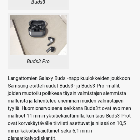
Buds3
Buds3 Pro
Langattomien Galaxy Buds -nappikuulokkeiden joukkoon
Samsung esitteli uudet Buds3- ja Buds3 Pro -mallit,
joiden muotoilu poikkeaa täysin valmistajan aiemmista
malleista ja lähentelee enemmän muiden valmistajien
tyyliä. Huomionarvoisena seikkana Buds3:t ovat avoimen
malliset 11 mm:n yksitiekaiuttimilla, kun taas Buds3 Prot
ovat korvakäytävälle tiiviisti asettuvat ja niissä on 10,5
mm:n kaksitiekaiuttimet sekä 6,1 mm:n
planaarikalvodiskantit.