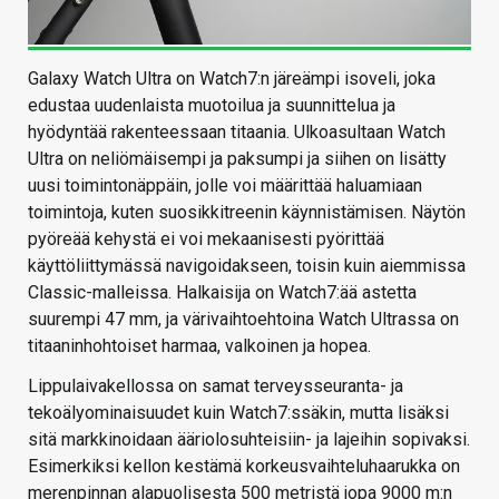
Galaxy Watch Ultra on Watch7:n järeämpi isoveli, joka
edustaa uudenlaista muotoilua ja suunnittelua ja
hyödyntää rakenteessaan titaania. Ulkoasultaan Watch
Ultra on neliömäisempi ja paksumpi ja siihen on lisätty
uusi toimintonäppäin, jolle voi määrittää haluamiaan
toimintoja, kuten suosikkitreenin käynnistämisen. Näytön
pyöreää kehystä ei voi mekaanisesti pyörittää
käyttöliittymässä navigoidakseen, toisin kuin aiemmissa
Classic-malleissa. Halkaisija on Watch7:ää astetta
suurempi 47 mm, ja värivaihtoehtoina Watch Ultrassa on
titaaninhohtoiset harmaa, valkoinen ja hopea.
Lippulaivakellossa on samat terveysseuranta- ja
tekoälyominaisuudet kuin Watch7:ssäkin, mutta lisäksi
sitä markkinoidaan ääriolosuhteisiin- ja lajeihin sopivaksi.
Esimerkiksi kellon kestämä korkeusvaihteluhaarukka on
merenpinnan alapuolisesta 500 metristä jopa 9000 m:n