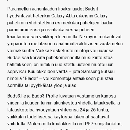
Parannellun äänenlaadun lisäksi uudet Budsit
hyödyntävät tietenkin Galaxy AI:ta oikeisiin Galaxy-
puhelimiin yhdistettynä esimerkiksi puhelujen laadun
parantamisessa ja reaaliaikaisessa puheen
kääntämisessä vaikkapa luennoilla. Ne myös mukautuvat
ympäristön melutasoon säätämällä aktiivisen vastamelun
voimakkuutta. Vaikka kosketustoimintoja voi uusissa
Budseissa korvata puhekomennoilla musiikintoistoa
hallitakseen, on niitäkin uudistettu uuteen muotoiluun
sopiviksi. Kuulokkeiden vartta – jota Samsung kutsuu
nimellä ”Blade” – voi komentoja antaakseen puristaa
sormilla tai pyyhkäistä ylös ja alas.
Buds3:lle ja Buds3 Prolle luvataan vastamelun kanssa
viiden ja kuuden tunnin akunkestoa yhdellä latauksella ja
latauskoteloa hyödyntäen yhteensä 24 ja 26 tuntia,
vaikkakin todellisessa käytössä lukemat saattavat
vaihdella. Molemmilla kuulokkeilla on IP57-suojaluokitus,