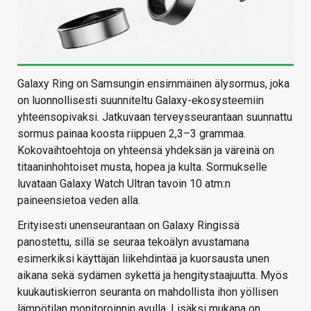
Galaxy Ring on Samsungin ensimmäinen älysormus, joka
on luonnollisesti suunniteltu Galaxy-ekosysteemiin
yhteensopivaksi. Jatkuvaan terveysseurantaan suunnattu
sormus painaa koosta riippuen 2,3–3 grammaa.
Kokovaihtoehtoja on yhteensä yhdeksän ja väreinä on
titaaninhohtoiset musta, hopea ja kulta. Sormukselle
luvataan Galaxy Watch Ultran tavoin 10 atm:n
paineensietoa veden alla.
Erityisesti unenseurantaan on Galaxy Ringissä
panostettu, sillä se seuraa tekoälyn avustamana
esimerkiksi käyttäjän liikehdintää ja kuorsausta unen
aikana sekä sydämen sykettä ja hengitystaajuutta. Myös
kuukautiskierron seuranta on mahdollista ihon yöllisen
lämpötilan monitoroinnin avulla. Lisäksi mukana on