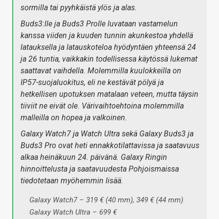
sormilla tai pyyhkäistä ylös ja alas.
Buds3:lle ja Buds3 Prolle luvataan vastamelun
kanssa viiden ja kuuden tunnin akunkestoa yhdellä
latauksella ja latauskoteloa hyödyntäen yhteensä 24
ja 26 tuntia, vaikkakin todellisessa käytössä lukemat
saattavat vaihdella. Molemmilla kuulokkeilla on
IP57-suojaluokitus, eli ne kestävät pölyä ja
hetkellisen upotuksen matalaan veteen, mutta täysin
tiiviit ne eivät ole. Värivaihtoehtoina molemmilla
malleilla on hopea ja valkoinen.
Galaxy Watch7 ja Watch Ultra sekä Galaxy Buds3 ja
Buds3 Pro ovat heti ennakkotilattavissa ja saatavuus
alkaa heinäkuun 24. päivänä. Galaxy Ringin
hinnoittelusta ja saatavuudesta Pohjoismaissa
tiedotetaan myöhemmin lisää.
Galaxy Watch7 – 319 € (40 mm), 349 € (44 mm)
Galaxy Watch Ultra – 699 €