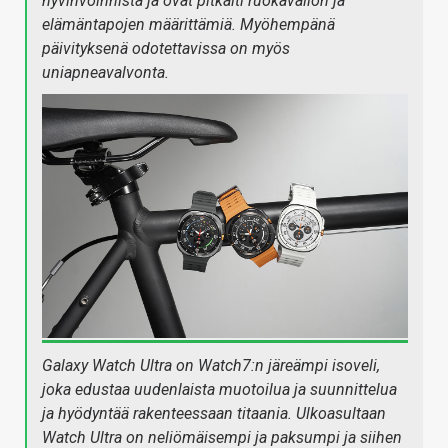
hyvinvoinnista ja ovat pitkälti ruokavalion ja
elämäntapojen määrittämiä. Myöhempänä
päivityksenä odotettavissa on myös
uniapneavalvonta.
Galaxy Watch Ultra on Watch7:n järeämpi isoveli,
joka edustaa uudenlaista muotoilua ja suunnittelua
ja hyödyntää rakenteessaan titaania. Ulkoasultaan
Watch Ultra on neliömäisempi ja paksumpi ja siihen