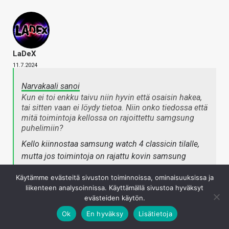
LaDeX
11.7.2024
Narvakaali sanoi
Kun ei toi enkku taivu niin hyvin että osaisin hakea,
tai sitten vaan ei löydy tietoa. Niin onko tiedossa että
mitä toimintoja kellossa on rajoittettu samgsung
puhelimiin?
Kello kiinnostaa samsung watch 4 classicin tilalle,
mutta jos toimintoja on rajattu kovin samsung
systeemiin niin se estää hankkimisen, näin Pixel 8
Käytämme evästeitä sivuston toiminnoissa, ominaisuuksissa ja
käyttäjänä.
liikenteen analysoinnissa. Käyttämällä sivustoa hyväksyt
Napsauta laajentaaksesi…
evästeiden käytön.
Ok
En hyväksy
Lisätietoja
Enemmänkin voisi kysyä mitä sellaista järkevää ja