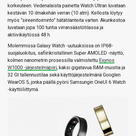
korkeuteen. Vedenalaista painetta Watch Ultran luvataan
kestävän 10 ilmakehän verran (10 atm). Kellosta löytyy
myös ”sireenitoiminto” hätätilanteita varten. Akunkestoa
luvataan jopa 100 tuntia virransäästötilassa ja
aktiivikäytössä 48 h.
Molemmissa Galaxy Watch -uutuuksissa on IP68-
suojaluokitus, safiirikristallinen Super AMOLED -näyttö,
kolmen nanometrin prosessilla valmistettu
Exynos
W1000 -järjestelmäpiiri
, kaksi gigatavua RAM-muistia ja
32 Gt tallennustilaa sekä käyttöjärjestelmänä Googlen
WearOS 5, jonka päällä pyörii Samsungin OneUI 6 Watch
-käyttöliittymä.