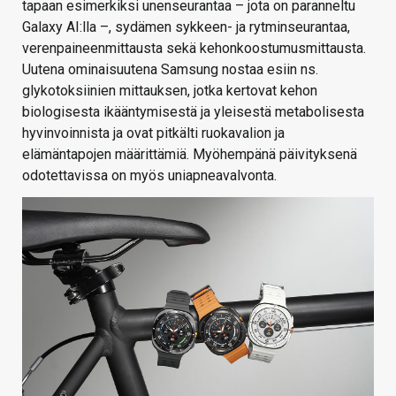
tapaan esimerkiksi unenseurantaa – jota on paranneltu
Galaxy AI:lla –, sydämen sykkeen- ja rytminseurantaa,
verenpaineenmittausta sekä kehonkoostumusmittausta.
Uutena ominaisuutena Samsung nostaa esiin ns.
glykotoksiinien mittauksen, jotka kertovat kehon
biologisesta ikääntymisestä ja yleisestä metabolisesta
hyvinvoinnista ja ovat pitkälti ruokavalion ja
elämäntapojen määrittämiä. Myöhempänä päivityksenä
odotettavissa on myös uniapneavalvonta.