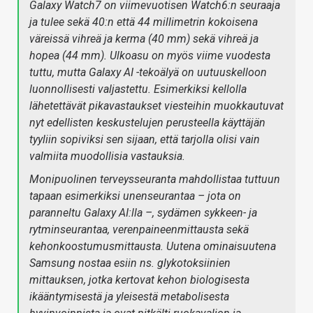
Galaxy Watch7 on viimevuotisen Watch6:n seuraaja
ja tulee sekä 40:n että 44 millimetrin kokoisena
väreissä vihreä ja kerma (40 mm) sekä vihreä ja
hopea (44 mm). Ulkoasu on myös viime vuodesta
tuttu, mutta Galaxy AI -tekoälyä on uutuuskelloon
luonnollisesti valjastettu. Esimerkiksi kellolla
lähetettävät pikavastaukset viesteihin muokkautuvat
nyt edellisten keskustelujen perusteella käyttäjän
tyyliin sopiviksi sen sijaan, että tarjolla olisi vain
valmiita muodollisia vastauksia.
Monipuolinen terveysseuranta mahdollistaa tuttuun
tapaan esimerkiksi unenseurantaa – jota on
paranneltu Galaxy AI:lla –, sydämen sykkeen- ja
rytminseurantaa, verenpaineenmittausta sekä
kehonkoostumusmittausta. Uutena ominaisuutena
Samsung nostaa esiin ns. glykotoksiinien
mittauksen, jotka kertovat kehon biologisesta
ikääntymisestä ja yleisestä metabolisesta