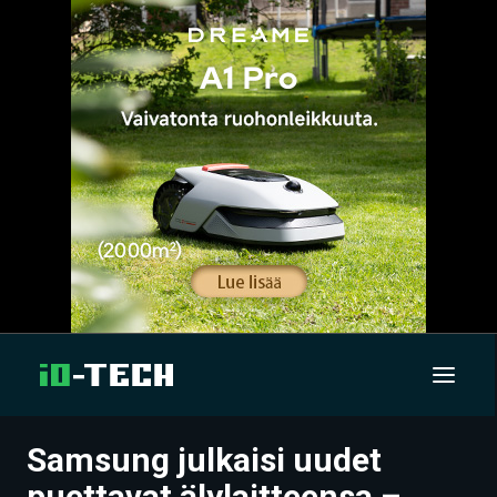
Samsung julkaisi uudet
UUTISET
puettavat älylaitteensa –