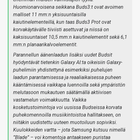
Huomionarvoisena seikkana Buds3:t ovat avoimen
malliset 11 mm:n yksisuuntaisilla
kaiutinelementeillä, kun taas Buds3 Prot ovat
korvakäytävälle tiiviisti asettuvat ja niissä on
kaksisuuntaiset 10,5 mm:n kaiutinelementit sekä 6,1
mm:n planaarikalvoelementit.
Parannellun äänenlaadun lisäksi uudet Budsit
hyödyntävät tietenkin Galaxy AI:ta oikeisiin Galaxy-
puhelimiin yhdistettynä esimerkiksi puhelujen
laadun parantamisessa ja reaaliaikaisessa puheen
kääntämisessä vaikkapa luennoilla sekä ympäristön
melutasoon mukautuen säätämällä aktiivisen
vastamelun voimakkuutta. Vaikka
kosketustoimintoja voi uusissa Budseissa korvata
puhekomennoilla musiikintoistoa hallitakseen, on
niitäkin uudistettu uuteen muotoiluun sopiviksi.
Kuulokkeiden vartta – jota Samsung kutsuu nimellä
”Blade” – voi komentoja antaakseen puristaa