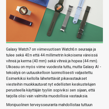
Galaxy Watch7 on viimevuotisen Watch6:n seuraaja ja
tulee sekä 40:n että 44 millimetrin kokoisena väreissä
vihreä ja kerma (40 mm) sekä vihreä ja hopea (44 mm).
Ulkoasu on myös viime vuodesta tuttu, mutta Galaxy AI -
tekoälyä on uutuuskelloon luonnollisesti valjastettu.
Esimerkiksi kellolla lähetettävät pikavastaukset
viesteihin muokkautuvat nyt edellisten keskustelujen
perusteella käyttäjän tyyliin sopiviksi sen sijaan, että
tarjolla olisi vain valmiita muodollisia vastauksia.
Monipuolinen terveysseuranta mahdollistaa tuttuun