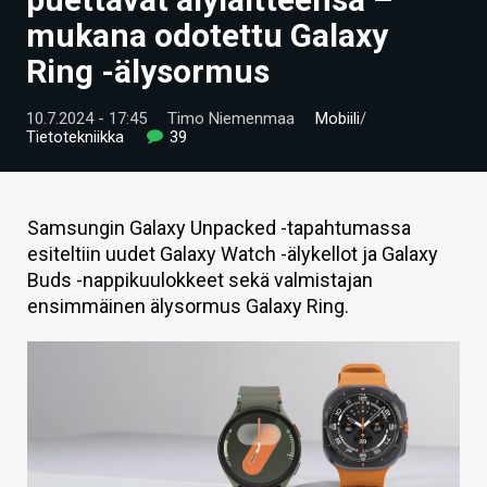
ARTIKKELIT
mukana odotettu Galaxy
Ring -älysormus
VIDEOT
TECHBBS
10.7.2024 - 17:45
Timo Niemenmaa
Mobiili
/
Tietotekniikka
39
TIETOA
HINTA.FI
Samsungin Galaxy Unpacked -tapahtumassa
esiteltiin uudet Galaxy Watch -älykellot ja Galaxy
KAUPPA
Buds -nappikuulokkeet sekä valmistajan
VAIHDA TEEMA
ensimmäinen älysormus Galaxy Ring.
HAKU