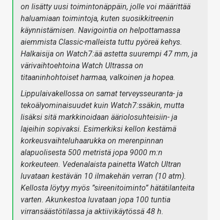
on lisätty uusi toimintonäppäin, jolle voi määrittää
haluamiaan toimintoja, kuten suosikkitreenin
käynnistämisen. Navigointia on helpottamassa
aiemmista Classic-malleista tuttu pyöreä kehys.
Halkaisija on Watch7:ää astetta suurempi 47 mm, ja
värivaihtoehtoina Watch Ultrassa on
titaaninhohtoiset harmaa, valkoinen ja hopea.
Lippulaivakellossa on samat terveysseuranta- ja
tekoälyominaisuudet kuin Watch7:ssäkin, mutta
lisäksi sitä markkinoidaan ääriolosuhteisiin- ja
lajeihin sopivaksi. Esimerkiksi kellon kestämä
korkeusvaihteluhaarukka on merenpinnan
alapuolisesta 500 metristä jopa 9000 m:n
korkeuteen. Vedenalaista painetta Watch Ultran
luvataan kestävän 10 ilmakehän verran (10 atm).
Kellosta löytyy myös ”sireenitoiminto” hätätilanteita
varten. Akunkestoa luvataan jopa 100 tuntia
virransäästötilassa ja aktiivikäytössä 48 h.