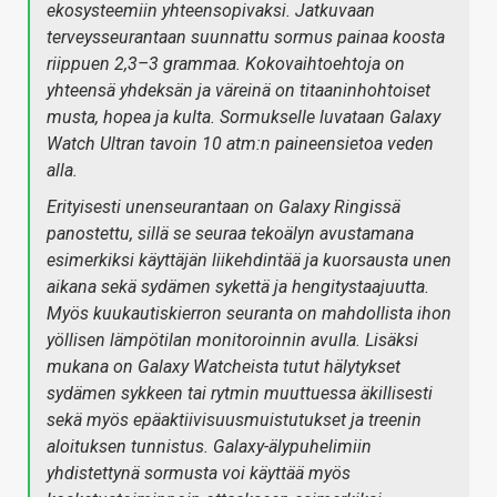
ekosysteemiin yhteensopivaksi. Jatkuvaan
terveysseurantaan suunnattu sormus painaa koosta
riippuen 2,3–3 grammaa. Kokovaihtoehtoja on
yhteensä yhdeksän ja väreinä on titaaninhohtoiset
musta, hopea ja kulta. Sormukselle luvataan Galaxy
Watch Ultran tavoin 10 atm:n paineensietoa veden
alla.
Erityisesti unenseurantaan on Galaxy Ringissä
panostettu, sillä se seuraa tekoälyn avustamana
esimerkiksi käyttäjän liikehdintää ja kuorsausta unen
aikana sekä sydämen sykettä ja hengitystaajuutta.
Myös kuukautiskierron seuranta on mahdollista ihon
yöllisen lämpötilan monitoroinnin avulla. Lisäksi
mukana on Galaxy Watcheista tutut hälytykset
sydämen sykkeen tai rytmin muuttuessa äkillisesti
sekä myös epäaktiivisuusmuistutukset ja treenin
aloituksen tunnistus. Galaxy-älypuhelimiin
yhdistettynä sormusta voi käyttää myös