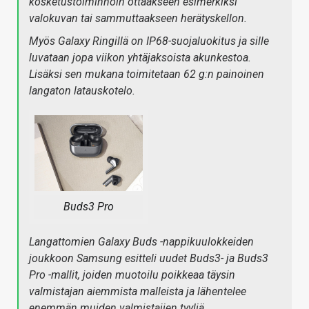
kosketustoiminnoin ottaakseen esimerkiksi
valokuvan tai sammuttaakseen herätyskellon.
Myös Galaxy Ringillä on IP68-suojaluokitus ja sille
luvataan jopa viikon yhtäjaksoista akunkestoa.
Lisäksi sen mukana toimitetaan 62 g:n painoinen
langaton latauskotelo.
Buds3 Pro
Langattomien Galaxy Buds -nappikuulokkeiden
joukkoon Samsung esitteli uudet Buds3- ja Buds3
Pro -mallit, joiden muotoilu poikkeaa täysin
valmistajan aiemmista malleista ja lähentelee
enemmän muiden valmistajien tyyliä.