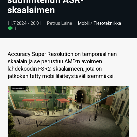
ARTIKKELIT
skaalaimen
VIDEOT
11.7.2024 - 20:01
Petrus Laine
Mobiili
/
Tietotekniikka
1
TECHBBS
TIETOA
Accuracy Super Resolution on temporaalinen
HINTA.FI
skaalain ja se perustuu AMD:n avoimen
lähdekoodin FSR2-skaalaimeen, jota on
KAUPPA
jatkokehitetty mobiililaiteystävällisemmäksi.
VAIHDA TEEMA
HAKU