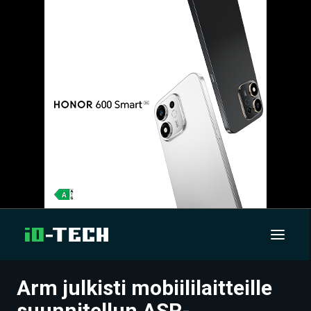
Arm julkisti mobiililaitteille
UUTISET
suunnitellun ASR-