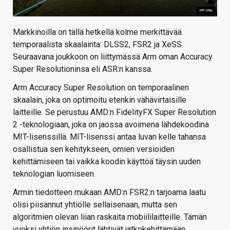
Markkinoilla on tällä hetkellä kolme merkittävää
temporaalista skaalainta: DLSS2, FSR2 ja XeSS.
Seuraavana joukkoon on liittymässä Arm oman Accuracy
Super Resolutioninsa eli ASR:n kanssa.
Arm Accuracy Super Resolution on temporaalinen
skaalain, joka on optimoitu etenkin vähävirtaisille
laitteille. Se perustuu AMD:n FidelityFX Super Resolution
2 -teknologiaan, joka on jaossa avoimena lähdekoodina
MIT-lisenssillä. MIT-lisenssi antaa luvan kelle tahansa
osallistua sen kehitykseen, omien versioiden
kehittämiseen tai vaikka koodin käyttöä täysin uuden
teknologian luomiseen.
Armin tiedotteen mukaan AMD:n FSR2:n tarjoama laatu
olisi piisannut yhtiölle sellaisenaan, mutta sen
algoritmien olevan liian raskaita mobiililaitteille. Tämän
vuoksi yhtiön insinöörit lähtivät jatkokehittämään