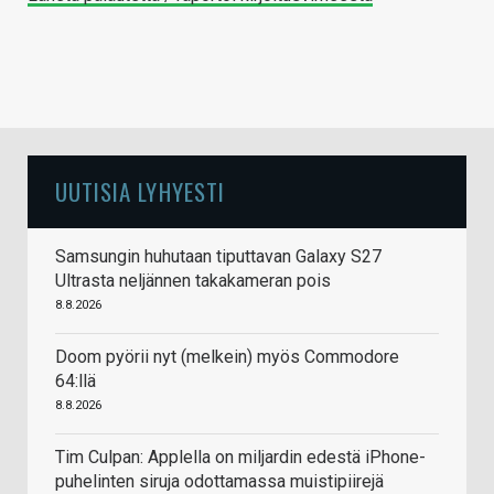
UUTISIA LYHYESTI
Samsungin huhutaan tiputtavan Galaxy S27
Ultrasta neljännen takakameran pois
8.8.2026
Doom pyörii nyt (melkein) myös Commodore
64:llä
8.8.2026
Tim Culpan: Applella on miljardin edestä iPhone-
puhelinten siruja odottamassa muistipiirejä