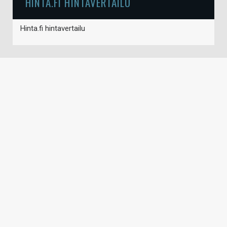
HINTA.FI HINTAVERTAILU
Hinta.fi hintavertailu