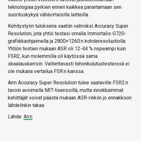
teknologiaa pyrkien ennen kaikkea parantamaan sen
suorituskykyä vähävirtaisilla laitteilla.
Kehitystyön tuloksena saatiin valmiiksi Accuracy Super
Resolution, jota yhtiö testasi omalla Immortalis-G720-
grafiikkaohjaimella ja 2800×1260:n kohderesoluutiolla.
Yhtiön testien mukaan ASR oli 12-44 % nopeampi kuin
FSR2, kun molemmilla oli käytössä sama
skaalauskerroin. Valitettavasti tehonkulutustesteissä ei
ole mukana vertailua FSR:n kanssa.
Arm Accuracy Super Resolution tulee saataville FSR2:n
tavoin avoimella MIT-lisenssillä, mutta innokkaimmat
kehittäjät voivat päästä mukaan ASR-rinkiin jo ennakkoon
lähdelinkin takaa.
Lähde:
Arm