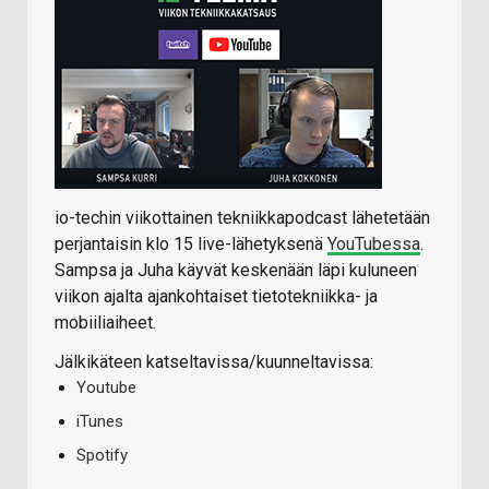
io-techin viikottainen tekniikkapodcast lähetetään
perjantaisin klo 15 live-lähetyksenä
YouTubessa
.
Sampsa ja Juha käyvät keskenään läpi kuluneen
viikon ajalta ajankohtaiset tietotekniikka- ja
mobiiliaiheet.
Jälkikäteen katseltavissa/kuunneltavissa:
Youtube
iTunes
Spotify