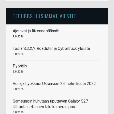
TECHBBS UUSIMMAT VIESTIT
Ajotavat ja liikennesäännöt
9.8.2026
Tesla S,3,X,Y, Roadster ja Cybertruck yleistä
9.8.2026
Pyöräily
9.8.2026
Venäjä hyökkäsi Ukrainaan 24. helmikuuta 2022
8.8.2026
Samsungin huhutaan tiputtavan Galaxy S27
Ultrasta neljännen takakameran pois
8.8.2026