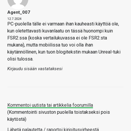
Agent_007
12.7.2024
PC-puolella tälle ei varmaan ihan kauheasti käyttöä ole,
kun oletettavasti kuvanlaatu on tässä huonompi kuin
FSR2:ssa (koska vertailukuvassa ei ole FSR2:sta
mukana), mutta mobiilissa tuo voi olla ihan
käytännöllinen, kun tuon blogitekstin mukaan Unreal-tuki
olisi tulossa.
Kirjaudu sisään vastataksesi
Kommentoi uutista tai artikkelia foorumilla
(Kommentointi sivuston puolella toistakseksi pois
käytöstä)
Lähetä palautetta / raportoi kirjoitusvirheestä