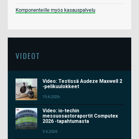
Komponenteille myös kasauspalvelu
VIDEOT
Video: Testissä Audeze Maxwell 2
-pelikuulokkeet
15.6.2026
Video: io-techin
messuosastoraportit Computex
2026 -tapahtumasta
3.6.2026