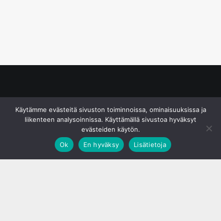
© S&J Media Oy
Käytämme evästeitä sivuston toiminnoissa, ominaisuuksissa ja
liikenteen analysoinnissa. Käyttämällä sivustoa hyväksyt
evästeiden käytön.
Ok
En hyväksy
Lisätietoja
;