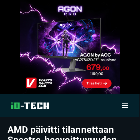
AMD päivitti tilannettaan
UUTISET
Spectre-haavoittuvuuden