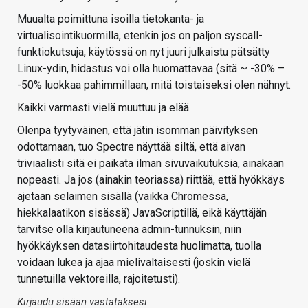
Muualta poimittuna isoilla tietokanta- ja
virtualisointikuormilla, etenkin jos on paljon syscall-
funktiokutsuja, käytössä on nyt juuri julkaistu pätsätty
Linux-ydin, hidastus voi olla huomattavaa (sitä ~ -30% –
-50% luokkaa pahimmillaan, mitä toistaiseksi olen nähnyt.
Kaikki varmasti vielä muuttuu ja elää.
Olenpa tyytyväinen, että jätin isomman päivityksen
odottamaan, tuo Spectre näyttää siltä, että aivan
triviaalisti sitä ei paikata ilman sivuvaikutuksia, ainakaan
nopeasti. Ja jos (ainakin teoriassa) riittää, että hyökkäys
ajetaan selaimen sisällä (vaikka Chromessa,
hiekkalaatikon sisässä) JavaScriptillä, eikä käyttäjän
tarvitse olla kirjautuneena admin-tunnuksin, niin
hyökkäyksen datasiirtohitaudesta huolimatta, tuolla
voidaan lukea ja ajaa mielivaltaisesti (joskin vielä
tunnetuilla vektoreilla, rajoitetusti).
Kirjaudu sisään vastataksesi