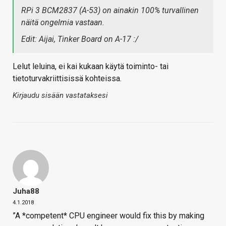
RPi 3 BCM2837 (A-53) on ainakin 100% turvallinen
näitä ongelmia vastaan.
Edit: Aijai, Tinker Board on A-17 :/
Lelut leluina, ei kai kukaan käytä toiminto- tai
tietoturvakriittisissä kohteissa.
Kirjaudu sisään vastataksesi
Juha88
4.1.2018
”A *competent* CPU engineer would fix this by making