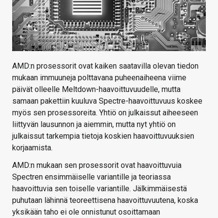
AMD:n prosessorit ovat kaiken saatavilla olevan tiedon
mukaan immuuneja polttavana puheenaiheena viime
päivät olleelle Meltdown-haavoittuvuudelle, mutta
samaan pakettiin kuuluva Spectre-haavoittuvuus koskee
myös sen prosessoreita. Yhtiö on julkaissut aiheeseen
liittyvän lausunnon ja aiemmin, mutta nyt yhtiö on
julkaissut tarkempia tietoja koskien haavoittuvuuksien
korjaamista.
AMD:n mukaan sen prosessorit ovat haavoittuvuia
Spectren ensimmäiselle variantille ja teoriassa
haavoittuvia sen toiselle variantille. Jälkimmäisestä
puhutaan lähinnä teoreettisena haavoittuvuutena, koska
yksikään taho ei ole onnistunut osoittamaan