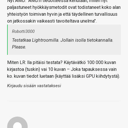
Nyt AMD: "AMD:n tiedotteessa kehutaan, miten nyt
paljastuneet hyökkäysmetodit ovat todistaneet koko alan
yhteistyön toimivan hyvin ja että täydellinen turvallisuus
on jatkossakin vaikeasti tavoiteltava unelma".
Robotti3000
Testatkaa Lightroomilla. Jollain isolla tietokannalla.
Please.
Miten LR: lla pitäisi testata? Käytävätkö 100 000 kuvan
kirjastoa (tuskin) vai 10 kuvan – Joka tapauksessa vain
ko. kuvan tiedot luetaan (käyttää lisäksi GPU kiihdytystä).
Kirjaudu sisään vastataksesi