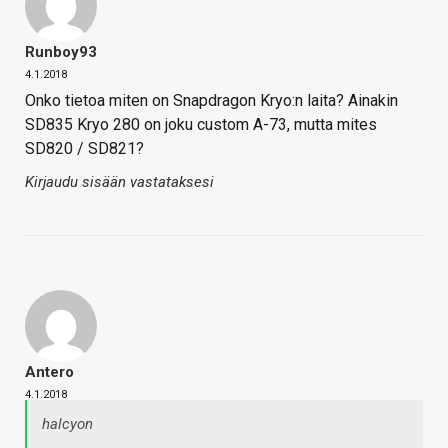
Runboy93
4.1.2018
Onko tietoa miten on Snapdragon Kryo:n laita? Ainakin
SD835 Kryo 280 on joku custom A-73, mutta mites
SD820 / SD821?
Kirjaudu sisään vastataksesi
Antero
4.1.2018
halcyon