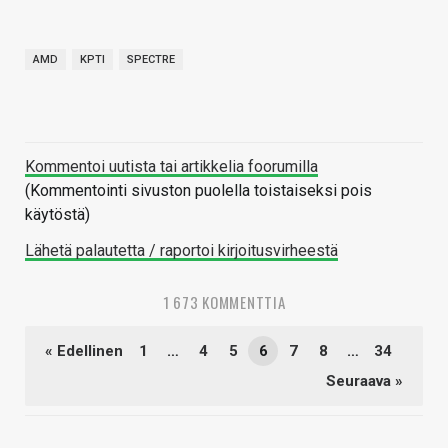
AMD
KPTI
SPECTRE
Kommentoi uutista tai artikkelia foorumilla
(Kommentointi sivuston puolella toistaiseksi pois
käytöstä)
Lähetä palautetta / raportoi kirjoitusvirheestä
1 673 KOMMENTTIA
« Edellinen
1
…
4
5
6
7
8
…
34
Seuraava »