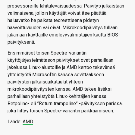
prosessoreille lähitulevaisuudessa. Päivitys julkaistaan
valinnaisena, jolloin käyttäjät voivat itse päättää
haluavatko he paikata teoreettisena pidetyn
haavoittuvuuden vai eivät. Mikrokoodipäivitys tullaan
jakamaan käyttäjille emolevyvalmistajien kautta BIOS-
päivityksenä.
Ensimmäiset toisen Spectre-variantin
käyttöjärjestelmätason päivitykset ovat parhaillaan
jakelussa Linux-alustoille ja AMD kertoo tekevänsä
yhteistyötä Microsoftin kanssa sovittaakseen
päivitysten julkaisuaikataulut yhteen
mikrokoodipäivitysten kanssa. AMD tekee lisäksi
parhaillaan yhteistyötä Linux-kehittäjien kanssa
Retpoline- eli ”Return trampoline” -päivityksen parissa,
joka liittyy toisen Spectre-variantin paikkaamiseen.
Lähde:
AMD