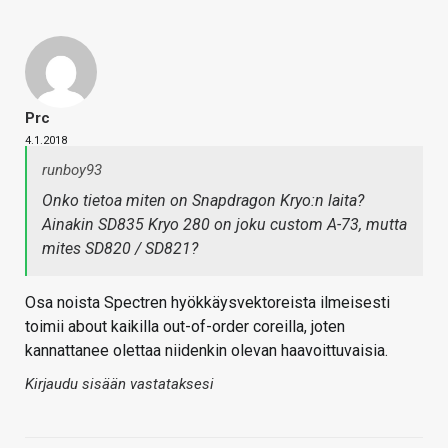
Prc
4.1.2018
runboy93
Onko tietoa miten on Snapdragon Kryo:n laita?
Ainakin SD835 Kryo 280 on joku custom A-73, mutta
mites SD820 / SD821?
Osa noista Spectren hyökkäysvektoreista ilmeisesti
toimii about kaikilla out-of-order coreilla, joten
kannattanee olettaa niidenkin olevan haavoittuvaisia.
Kirjaudu sisään vastataksesi