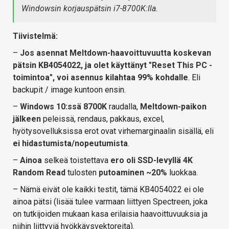
Windowsin korjauspätsin i7-8700K:lla.
Tiivistelmä:
–
Jos asennat Meltdown-haavoittuvuutta koskevan
pätsin KB4054022, ja olet käyttänyt "Reset This PC -
toimintoa", voi asennus kilahtaa 99% kohdalle
. Eli
backupit / image kuntoon ensin.
–
Windows 10:ssä 8700K
raudalla,
Meltdown-paikon
jälkeen
peleissä, rendaus, pakkaus, excel,
hyötysovelluksissa erot ovat virhemarginaalin sisällä, eli
ei hidastumista/nopeutumista
.
–
Ainoa
selkeä toistettava
ero oli SSD-levyllä 4K
Random Read
tulosten
putoaminen ~20%
luokkaa.
– Nämä eivät ole kaikki testit, tämä KB4054022 ei ole
ainoa pätsi (lisää tulee varmaan liittyen Spectreen, joka
on tutkijoiden mukaan kasa erilaisia haavoittuvuuksia ja
niihin liittyviä hyökkäysvektoreita).