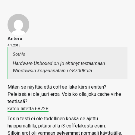
Antero
4.1.2018
Sothis
Hardware Unboxed on jo ehtinyt testaamaan
Windowsin korjauspätsin i7-8700K:lla.
Miten se näyttää että coffee lake kärsii eniten?
Peleissä ei ole juuri eroa. Voisiko olla joku cache virhe
testissä?
katso liitettä 68728
Tosin testi ei ole todellinen koska se ajettu
huippumallilla, pitäisi olla i3 coffelakesta esim.
Silloin erot oli varmaan selvemmat normaali käyttäjälle.