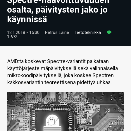
ARTIKKELIT
osalta, päivitysten jako jo
käynnissä
VIDEOT
TECHBBS
12.1.2018 - 15:30
Petrus Laine
Tietotekniikka
1 673
TIETOA
HINTA.FI
AMD:ta koskevat Spectre-variantit paikataan
käyttöjärjestelmäpäivityksellä sekä valinnaisella
KAUPPA
mikrokoodipäivityksellä, joka koskee Spectren
VAIHDA TEEMA
kakkosvariantin teoreettisena pidettyä uhkaa.
HAKU