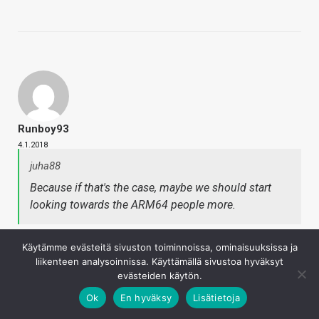
Runboy93
4.1.2018
juha88
Because if that's the case, maybe we should start
looking towards the ARM64 people more.
Nyt on kunnon puhetta.
Käytämme evästeitä sivuston toiminnoissa, ominaisuuksissa ja
liikenteen analysoinnissa. Käyttämällä sivustoa hyväksyt
Kirjaudu sisään vastataksesi
evästeiden käytön.
Ok
En hyväksy
Lisätietoja