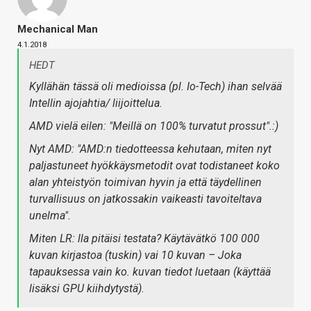
Mechanical Man
4.1.2018
HEDT
Kyllähän tässä oli medioissa (pl. Io-Tech) ihan selvää
Intellin ajojahtia/ liijoittelua.
AMD vielä eilen: "
Meillä on 100% turvatut prossut
".:)
Nyt AMD: "AMD:n tiedotteessa kehutaan, miten nyt
paljastuneet hyökkäysmetodit ovat todistaneet koko
alan yhteistyön toimivan hyvin ja että täydellinen
turvallisuus on jatkossakin vaikeasti tavoiteltava
unelma".
Miten LR: lla pitäisi testata? Käytävätkö 100 000
kuvan kirjastoa (tuskin) vai 10 kuvan – Joka
tapauksessa vain ko. kuvan tiedot luetaan (käyttää
lisäksi GPU kiihdytystä).