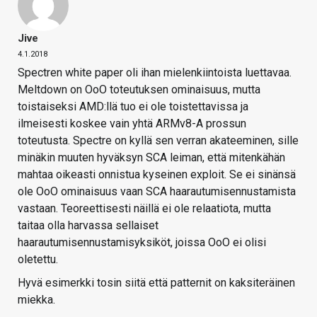
Jive
4.1.2018
Spectren white paper oli ihan mielenkiintoista luettavaa.
Meltdown on OoO toteutuksen ominaisuus, mutta
toistaiseksi AMD:llä tuo ei ole toistettavissa ja
ilmeisesti koskee vain yhtä ARMv8-A prossun
toteutusta. Spectre on kyllä sen verran akateeminen, sille
minäkin muuten hyväksyn SCA leiman, että mitenkähän
mahtaa oikeasti onnistua kyseinen exploit. Se ei sinänsä
ole OoO ominaisuus vaan SCA haarautumisennustamista
vastaan. Teoreettisesti näillä ei ole relaatiota, mutta
taitaa olla harvassa sellaiset
haarautumisennustamisyksiköt, joissa OoO ei olisi
oletettu.
Hyvä esimerkki tosin siitä että patternit on kaksiteräinen
miekka.