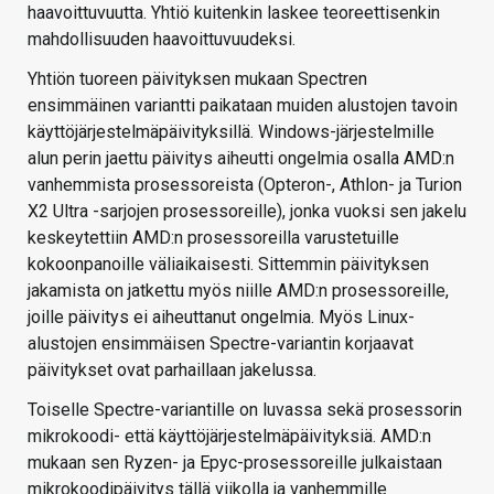
haavoittuvuutta. Yhtiö kuitenkin laskee teoreettisenkin
mahdollisuuden haavoittuvuudeksi.
Yhtiön tuoreen päivityksen mukaan Spectren
ensimmäinen variantti paikataan muiden alustojen tavoin
käyttöjärjestelmäpäivityksillä. Windows-järjestelmille
alun perin jaettu päivitys aiheutti ongelmia osalla AMD:n
vanhemmista prosessoreista (Opteron-, Athlon- ja Turion
X2 Ultra -sarjojen prosessoreille), jonka vuoksi sen jakelu
keskeytettiin AMD:n prosessoreilla varustetuille
kokoonpanoille väliaikaisesti. Sittemmin päivityksen
jakamista on jatkettu myös niille AMD:n prosessoreille,
joille päivitys ei aiheuttanut ongelmia. Myös Linux-
alustojen ensimmäisen Spectre-variantin korjaavat
päivitykset ovat parhaillaan jakelussa.
Toiselle Spectre-variantille on luvassa sekä prosessorin
mikrokoodi- että käyttöjärjestelmäpäivityksiä. AMD:n
mukaan sen Ryzen- ja Epyc-prosessoreille julkaistaan
mikrokoodipäivitys tällä viikolla ja vanhemmille