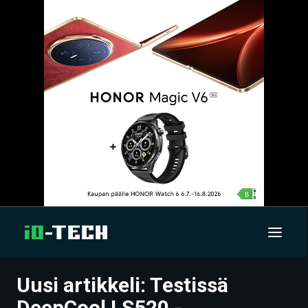
Uusi artikkeli: Testissä
UUTISET
DeepCool LS520 -