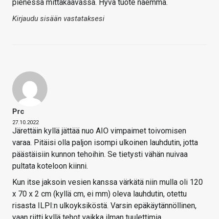
pienessä mittakaavassa. Hyvä tuote näemmä.
Kirjaudu sisään vastataksesi
Prc
27.10.2022
Järettäin kyllä jättää nuo AIO vimpaimet toivomisen
varaa. Pitäisi olla paljon isompi ulkoinen lauhdutin, jotta
päästäisiin kunnon tehoihin. Se tietysti vähän nuivaa
pultata koteloon kiinni.
Kun itse jaksoin vesien kanssa värkätä niin mulla oli 120
x 70 x 2 cm (kyllä cm, ei mm) oleva lauhdutin, otettu
risasta ILPI:n ulkoyksiköstä. Varsin epäkäytännöllinen,
vaan riitti kyllä tehot vaikka ilman tuulettimia.