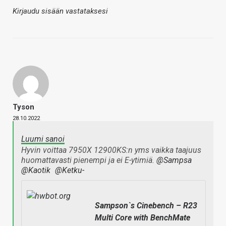
Kirjaudu sisään vastataksesi
Tyson
28.10.2022
Luumi sanoi
Hyvin voittaa 7950X 12900KS:n yms vaikka taajuus
huomattavasti pienempi ja ei E-ytimiä.
@Sampsa
@Kaotik
@Ketku-
Sampson`s Cinebench – R23
Multi Core with BenchMate