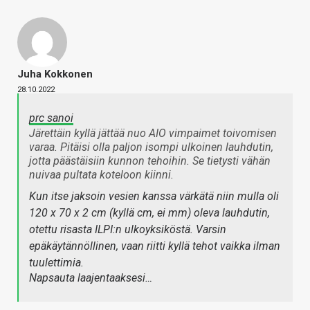
Juha Kokkonen
28.10.2022
prc sanoi
Järettäin kyllä jättää nuo AIO vimpaimet toivomisen
varaa. Pitäisi olla paljon isompi ulkoinen lauhdutin,
jotta päästäisiin kunnon tehoihin. Se tietysti vähän
nuivaa pultata koteloon kiinni.
Kun itse jaksoin vesien kanssa värkätä niin mulla oli
120 x 70 x 2 cm (kyllä cm, ei mm) oleva lauhdutin,
otettu risasta ILPI:n ulkoyksiköstä. Varsin
epäkäytännöllinen, vaan riitti kyllä tehot vaikka ilman
tuulettimia.
Napsauta laajentaaksesi…