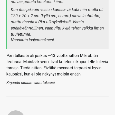
nuivaa pultata koteloon kiinni.
Kun itse jaksoin vesien kanssa värkätä niin mulla oli
120 x 70 x 2 cm (kyllä cm, ei mm) oleva lauhdutin,
otettu risasta ILPI:n ulkoyksiköstä. Varsin
epäkäytännöllinen, vaan riitti kyllä tehot vaikka ilman
tuulettimia.
Napsauta laajentaaksesi…
Pari tällaista oli joskus ~13 vuotta sitten Mikrobitin
testissä. Muistaakseni olivat kotelon ulkopuolelle tulevia
torneja. Tiedä sitten. Eivätkö menneet tarpeeksi hyvin
kaupaksi, kun ei ole näkynyt moisia enään.
Kirjaudu sisään vastataksesi