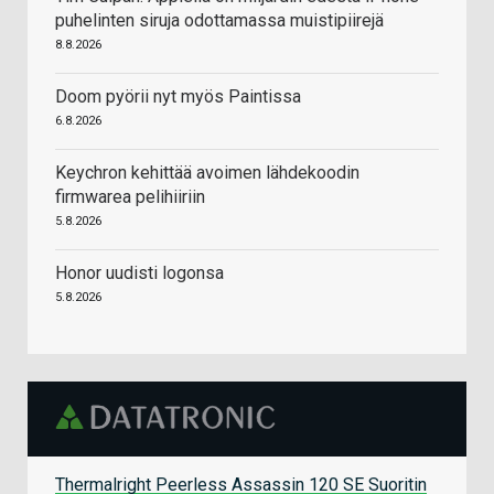
puhelinten siruja odottamassa muistipiirejä
8.8.2026
Doom pyörii nyt myös Paintissa
6.8.2026
Keychron kehittää avoimen lähdekoodin
firmwarea pelihiiriin
5.8.2026
Honor uudisti logonsa
5.8.2026
Thermalright Peerless Assassin 120 SE Suoritin