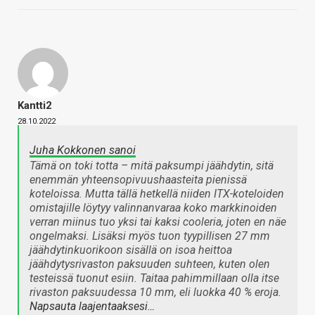
Kantti2
28.10.2022
Juha Kokkonen sanoi
Tämä on toki totta – mitä paksumpi jäähdytin, sitä
enemmän yhteensopivuushaasteita pienissä
koteloissa. Mutta tällä hetkellä niiden ITX-koteloiden
omistajille löytyy valinnanvaraa koko markkinoiden
verran miinus tuo yksi tai kaksi cooleria, joten en näe
ongelmaksi. Lisäksi myös tuon tyypillisen 27 mm
jäähdytinkuorikoon sisällä on isoa heittoa
jäähdytysrivaston paksuuden suhteen, kuten olen
testeissä tuonut esiin. Taitaa pahimmillaan olla itse
rivaston paksuudessa 10 mm, eli luokka 40 % eroja.
Napsauta laajentaaksesi…