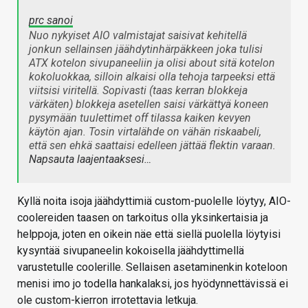
prc sanoi
Nuo nykyiset AIO valmistajat saisivat kehitellä
jonkun sellainsen jäähdytinhärpäkkeen joka tulisi
ATX kotelon sivupaneeliin ja olisi about sitä kotelon
kokoluokkaa, silloin alkaisi olla tehoja tarpeeksi että
viitsisi viritellä. Sopivasti (taas kerran blokkeja
värkäten) blokkeja asetellen saisi värkättyä koneen
pysymään tuulettimet off tilassa kaiken kevyen
käytön ajan. Tosin virtalähde on vähän riskaabeli,
että sen ehkä saattaisi edelleen jättää flektin varaan.
Napsauta laajentaaksesi…
Kyllä noita isoja jäähdyttimiä custom-puolelle löytyy, AIO-
coolereiden taasen on tarkoitus olla yksinkertaisia ja
helppoja, joten en oikein näe että siellä puolella löytyisi
kysyntää sivupaneelin kokoisella jäähdyttimellä
varustetulle coolerille. Sellaisen asetaminenkin koteloon
menisi imo jo todella hankalaksi, jos hyödynnettävissä ei
ole custom-kierron irrotettavia letkuja.