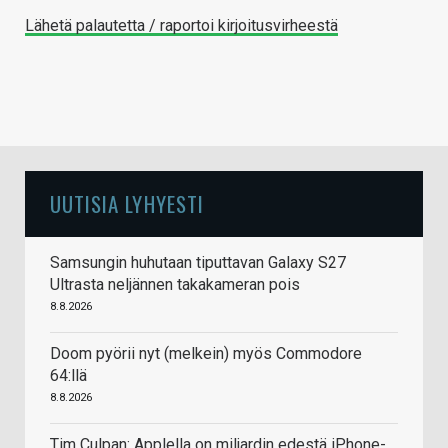
Lähetä palautetta / raportoi kirjoitusvirheestä
UUTISIA LYHYESTI
Samsungin huhutaan tiputtavan Galaxy S27
Ultrasta neljännen takakameran pois
8.8.2026
Doom pyörii nyt (melkein) myös Commodore
64:llä
8.8.2026
Tim Culpan: Applella on miljardin edestä iPhone-