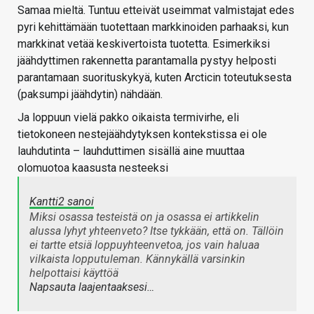
Samaa mieltä. Tuntuu etteivät useimmat valmistajat edes
pyri kehittämään tuotettaan markkinoiden parhaaksi, kun
markkinat vetää keskivertoista tuotetta. Esimerkiksi
jäähdyttimen rakennetta parantamalla pystyy helposti
parantamaan suorituskykyä, kuten Arcticin toteutuksesta
(paksumpi jäähdytin) nähdään.
Ja loppuun vielä pakko oikaista termivirhe, eli
tietokoneen nestejäähdytyksen kontekstissa ei ole
lauhdutinta – lauhduttimen sisällä aine muuttaa
olomuotoa kaasusta nesteeksi
Kantti2 sanoi
Miksi osassa testeistä on ja osassa ei artikkelin
alussa lyhyt yhteenveto? Itse tykkään, että on. Tällöin
ei tartte etsiä loppuyhteenvetoa, jos vain haluaa
vilkaista lopputuleman. Kännykällä varsinkin
helpottaisi käyttöä
Napsauta laajentaaksesi…