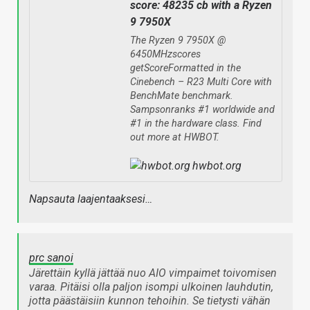
score: 48235 cb with a Ryzen
9 7950X
The Ryzen 9 7950X @
6450MHzscores
getScoreFormatted in the
Cinebench – R23 Multi Core with
BenchMate benchmark.
Sampsonranks #1 worldwide and
#1 in the hardware class. Find
out more at HWBOT.
hwbot.org
Napsauta laajentaaksesi…
prc sanoi
Järettäin kyllä jättää nuo AIO vimpaimet toivomisen
varaa. Pitäisi olla paljon isompi ulkoinen lauhdutin,
jotta päästäisiin kunnon tehoihin. Se tietysti vähän