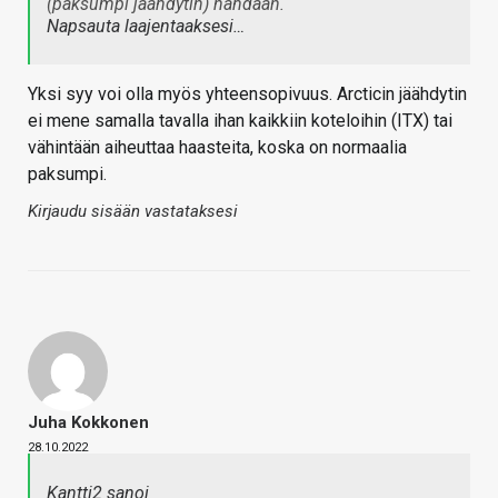
(paksumpi jäähdytin) nähdään.
Napsauta laajentaaksesi…
Yksi syy voi olla myös yhteensopivuus. Arcticin jäähdytin
ei mene samalla tavalla ihan kaikkiin koteloihin (ITX) tai
vähintään aiheuttaa haasteita, koska on normaalia
paksumpi.
Kirjaudu sisään vastataksesi
Juha Kokkonen
28.10.2022
Kantti2 sanoi