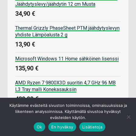
Jäähdytyslevy/jäähdytin 12 cm Musta
34,90 €
Thermal Grizzly PhaseSheet PTM jäähdytyslevyn
yhdiste Lämpöalusta 2 g
13,90 €
Microsoft Windows 11 Home sähköinen lisenssi
135,90 €
AMD Ryzen 7 9800X3D suoritin 4,7 GHz 96 MB
L3 Tray malli Konekasauksiin
439,00 €
Käytämme evästeitä sivuston toiminnoissa, ominaisuuksissa ja
liikenteen analysoinnissa. Käyttämällä sivustoa hyväksyt
ARCTIC MX-6 8g Lämpötahna
evästeiden käytön.
8,90 €
Ok
En hyväksy
Lisätietoja