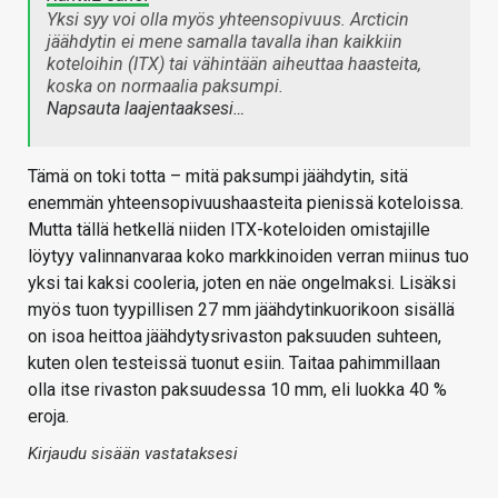
Yksi syy voi olla myös yhteensopivuus. Arcticin
jäähdytin ei mene samalla tavalla ihan kaikkiin
koteloihin (ITX) tai vähintään aiheuttaa haasteita,
koska on normaalia paksumpi.
Napsauta laajentaaksesi…
Tämä on toki totta – mitä paksumpi jäähdytin, sitä
enemmän yhteensopivuushaasteita pienissä koteloissa.
Mutta tällä hetkellä niiden ITX-koteloiden omistajille
löytyy valinnanvaraa koko markkinoiden verran miinus tuo
yksi tai kaksi cooleria, joten en näe ongelmaksi. Lisäksi
myös tuon tyypillisen 27 mm jäähdytinkuorikoon sisällä
on isoa heittoa jäähdytysrivaston paksuuden suhteen,
kuten olen testeissä tuonut esiin. Taitaa pahimmillaan
olla itse rivaston paksuudessa 10 mm, eli luokka 40 %
eroja.
Kirjaudu sisään vastataksesi