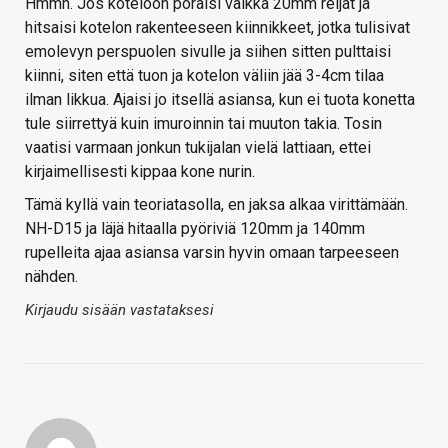
Hmmh. Jos koteloon poraisi vaikka 20mm reijät ja
hitsaisi kotelon rakenteeseen kiinnikkeet, jotka tulisivat
emolevyn perspuolen sivulle ja siihen sitten pulttaisi
kiinni, siten että tuon ja kotelon väliin jää 3-4cm tilaa
ilman likkua. Ajaisi jo itsellä asiansa, kun ei tuota konetta
tule siirrettyä kuin imuroinnin tai muuton takia. Tosin
vaatisi varmaan jonkun tukijalan vielä lattiaan, ettei
kirjaimellisesti kippaa kone nurin.
Tämä kyllä vain teoriatasolla, en jaksa alkaa virittämään.
NH-D15 ja läjä hitaalla pyöriviä 120mm ja 140mm
rupelleita ajaa asiansa varsin hyvin omaan tarpeeseen
nähden.
Kirjaudu sisään vastataksesi