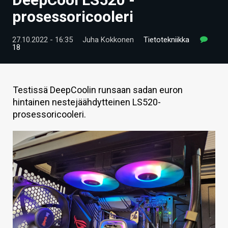
ARTIKKELIT
prosessoricooleri
VIDEOT
27.10.2022 - 16:35
Juha Kokkonen
Tietotekniikka
18
TECHBBS
TIETOA
Testissä DeepCoolin runsaan sadan euron
HINTA.FI
hintainen nestejäähdytteinen LS520-
prosessoricooleri.
KAUPPA
VAIHDA TEEMA
HAKU