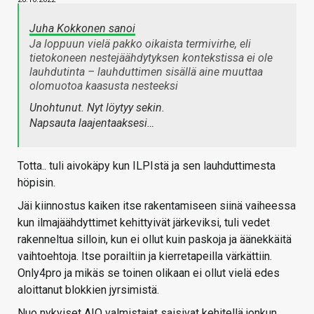
Juha Kokkonen sanoi
Ja loppuun vielä pakko oikaista termivirhe, eli
tietokoneen nestejäähdytyksen kontekstissa ei ole
lauhdutinta – lauhduttimen sisällä aine muuttaa
olomuotoa kaasusta nesteeksi
Unohtunut. Nyt löytyy sekin.
Napsauta laajentaaksesi…
Totta.. tuli aivokäpy kun ILPIstä ja sen lauhduttimesta
höpisin.
Jäi kiinnostus kaiken itse rakentamiseen siinä vaiheessa
kun ilmajäähdyttimet kehittyivät järkeviksi, tuli vedet
rakenneltua silloin, kun ei ollut kuin paskoja ja äänekkäitä
vaihtoehtoja. Itse porailtiin ja kierretapeilla värkättiin.
Only4pro ja mikäs se toinen olikaan ei ollut vielä edes
aloittanut blokkien jyrsimistä.
Nuo nykyiset AIO valmistajat saisivat kehitellä jonkun