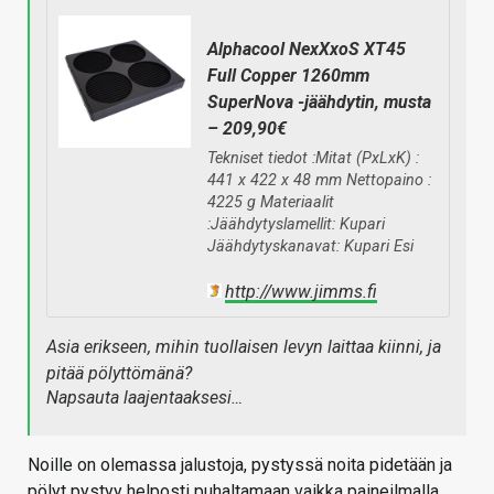
Alphacool NexXxoS XT45
Full Copper 1260mm
SuperNova -jäähdytin, musta
– 209,90€
Tekniset tiedot :Mitat (PxLxK) :
441 x 422 x 48 mm Nettopaino :
4225 g Materiaalit
:Jäähdytyslamellit: Kupari
Jäähdytyskanavat: Kupari Esi
http://www.jimms.fi
Asia erikseen, mihin tuollaisen levyn laittaa kiinni, ja
pitää pölyttömänä?
Napsauta laajentaaksesi…
Noille on olemassa jalustoja, pystyssä noita pidetään ja
pölyt pystyy helposti puhaltamaan vaikka paineilmalla