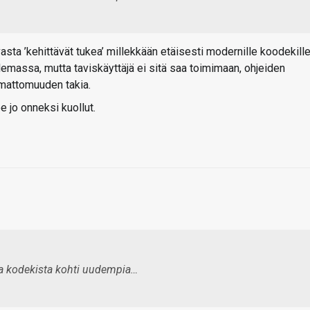
 vasta ’kehittävät tukea’ millekkään etäisesti modernille koodekill
lemassa, mutta taviskäyttäjä ei sitä saa toimimaan, ohjeiden
umattomuuden takia.
 jo onneksi kuollut.
asta kodekista kohti uudempia…