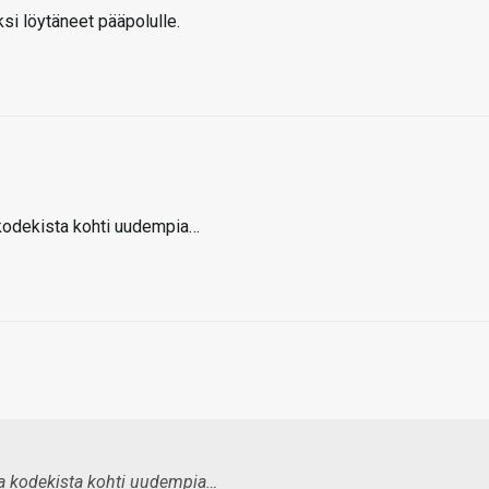
ksi löytäneet pääpolulle.
a kodekista kohti uudempia…
asta kodekista kohti uudempia…