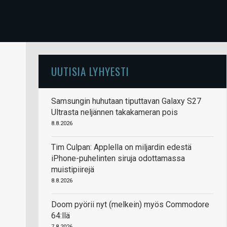
UUTISIA LYHYESTI
Samsungin huhutaan tiputtavan Galaxy S27
Ultrasta neljännen takakameran pois
8.8.2026
Tim Culpan: Applella on miljardin edestä
iPhone-puhelinten siruja odottamassa
muistipiirejä
8.8.2026
Doom pyörii nyt (melkein) myös Commodore
64:llä
7.8.2026