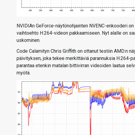
NVIDIAn GeForce-näytönohjainten NVENC-enkooderi on ol
vaihtoehto H.264-videon pakkaamiseen. Nyt alalle on saat
uskominen.
Code Calamityn Chris Griffith on ottanut testiin AMD:n
päivityksen, joka tekee merkittäviä parannuksia H.264-pa
parantaa etenkin matalan bittivirran videoiden laatua se
myötä.