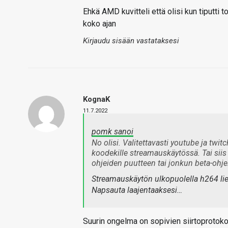
Ehkä AMD kuvitteli että olisi kun tiputti 
koko ajan
Kirjaudu sisään vastataksesi
KognaK
11.7.2022
pomk sanoi
No olisi. Valitettavasti youtube ja twit
koodekille streamauskäytössä. Tai siis 
ohjeiden puutteen tai jonkun beta-oh
Streamauskäytön ulkopuolella h264 lie
Napsauta laajentaaksesi…
Suurin ongelma on sopivien siirtoprotok