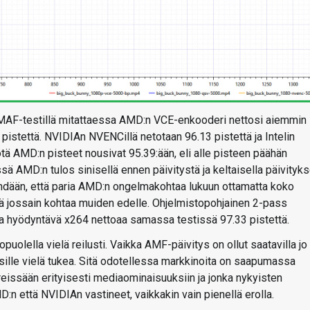
VMAF-testillä mitattaessa AMD:n VCE-enkooderi nettosi aiemmin
pistettä. NVIDIAn NVENCillä netotaan 96.13 pistettä ja Intelin
ä AMD:n pisteet nousivat 95.39:ään, eli alle pisteen päähän
sä AMD:n tulos sinisellä ennen päivitystä ja keltaisella päivityk
ähdään, että paria AMD:n ongelmakohtaa lukuun ottamatta koko
sä jossain kohtaa muiden edelle. Ohjelmistopohjainen 2-pass
 hyödyntävä x264 nettoaa samassa testissä 97.33 pistettä.
uolella vielä reilusti. Vaikka AMF-päivitys on ollut saatavilla jo
 sille vielä tukea. Sitä odotellessa markkinoita on saapumassa
reissään erityisesti mediaominaisuuksiin ja jonka nykyisten
D:n että NVIDIAn vastineet, vaikkakin vain pienellä erolla.