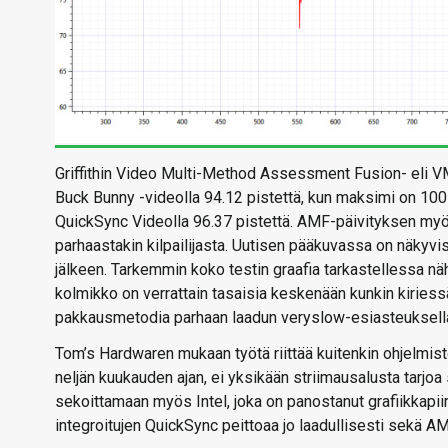
Griffithin Video Multi-Method Assessment Fusion- eli 
Buck Bunny -videolla 94.12 pistettä, kun maksimi on 100 
QuickSync Videolla 96.37 pistettä. AMF-päivityksen myöt
parhaastakin kilpailijasta. Uutisen pääkuvassa on näkyvis
jälkeen. Tarkemmin koko testin graafia tarkastellessa n
kolmikko on verrattain tasaisia keskenään kunkin kiries
pakkausmetodia parhaan laadun veryslow-esiasteuksella
Tom’s Hardwaren mukaan työtä riittää kuitenkin ohjelmistop
neljän kuukauden ajan, ei yksikään striimausalusta tarjoa
sekoittamaan myös Intel, joka on panostanut grafiikkapii
integroitujen QuickSync peittoaa jo laadullisesti sekä AM