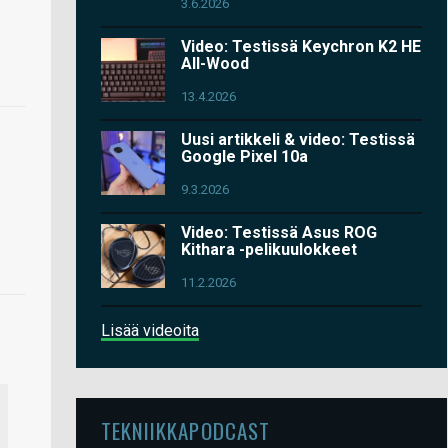
3.6.2026
Video: Testissä Keychron K2 HE
All-Wood
13.4.2026
Uusi artikkeli & video: Testissä
Google Pixel 10a
9.3.2026
Video: Testissä Asus ROG
Kithara -pelikuulokkeet
11.2.2026
Lisää videoita
TEKNIIKKAPODCAST