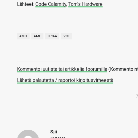
Lähteet:
Code Calamity
,
Tom’s Hardware
AMD
AMF
H.264
VCE
Kommentoi uutista tai artikkelia foorumilla
(Kommentointi 
Lähetä palautetta / raportoi kirjoitusvirheestä
Sjii