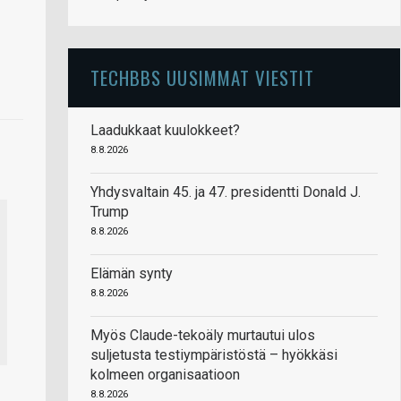
TECHBBS UUSIMMAT VIESTIT
Laadukkaat kuulokkeet?
8.8.2026
Yhdysvaltain 45. ja 47. presidentti Donald J.
Trump
8.8.2026
Elämän synty
8.8.2026
Myös Claude-tekoäly murtautui ulos
suljetusta testiympäristöstä – hyökkäsi
kolmeen organisaatioon
8.8.2026