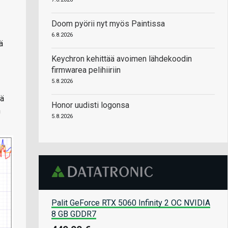
Doom pyörii nyt myös Paintissa
6.8.2026
ä
Keychron kehittää avoimen lähdekoodin
firmwarea pelihiiriin
5.8.2026
kä
Honor uudisti logonsa
n
5.8.2026
Palit GeForce RTX 5060 Infinity 2 OC NVIDIA
8 GB GDDR7