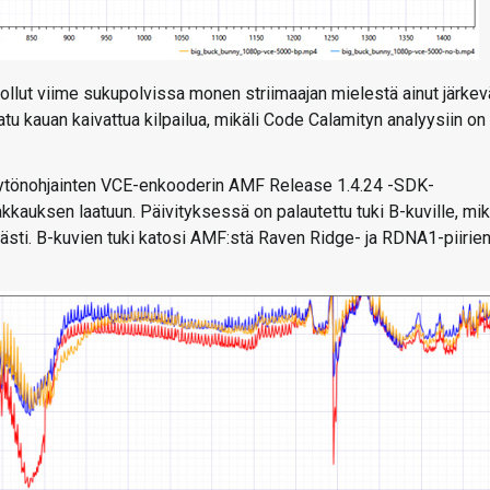
lut viime sukupolvissa monen striimaajan mielestä ainut järkev
u kauan kaivattua kilpailua, mikäli Code Calamityn analyysiin on
 näytönohjainten VCE-enkooderin AMF Release 1.4.24 -SDK-
kkauksen laatuun. Päivityksessä on palautettu tuki B-kuville, mi
lvästi. B-kuvien tuki katosi AMF:stä Raven Ridge- ja RDNA1-piirie