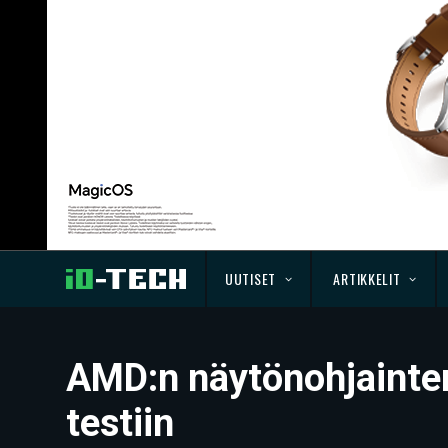
UUTISET
ARTIKKELIT
AMD:n näytönohjainten
testiin