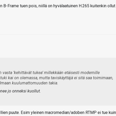
ton B-Frame tuen pois, niillä on hyvälaatuinen H.265 kuitenkin ollut
ch vasta ’kehittävät tukea’ millekkään etäisesti modernille
tuki kai on olemassa, mutta taviskäyttäjä ei sitä saa toimimaan,
jelmaan kuulumattomuuden takia.
nee jo onneksi kuollut.
ollien puute. Esim yleinen macromedian/adoben RTMP ei tue kuin