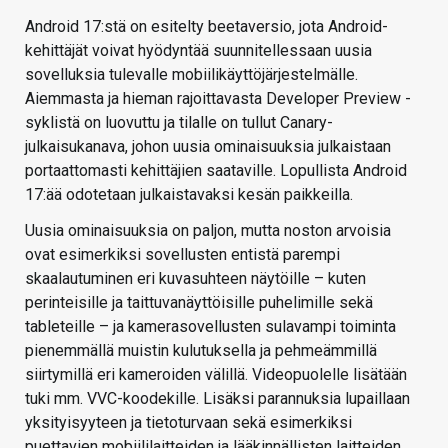
Android 17:stä on esitelty beetaversio, jota Android-
kehittäjät voivat hyödyntää suunnitellessaan uusia
sovelluksia tulevalle mobiilikäyttöjärjestelmälle.
Aiemmasta ja hieman rajoittavasta Developer Preview -
syklistä on luovuttu ja tilalle on tullut Canary-
julkaisukanava, johon uusia ominaisuuksia julkaistaan
portaattomasti kehittäjien saataville. Lopullista Android
17:ää odotetaan julkaistavaksi kesän paikkeilla.
Uusia ominaisuuksia on paljon, mutta noston arvoisia
ovat esimerkiksi sovellusten entistä parempi
skaalautuminen eri kuvasuhteen näytöille – kuten
perinteisille ja taittuvanäyttöisille puhelimille sekä
tableteille – ja kamerasovellusten sulavampi toiminta
pienemmällä muistin kulutuksella ja pehmeämmillä
siirtymillä eri kameroiden välillä. Videopuolelle lisätään
tuki mm. VVC-koodekille. Lisäksi parannuksia lupaillaan
yksityisyyteen ja tietoturvaan sekä esimerkiksi
puettavien mobiililaitteiden ja lääkinnällisten laitteiden