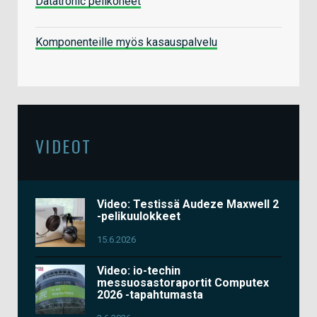
Datatronic pelikoneet
Komponenteille myös kasauspalvelu
VIDEOT
Video: Testissä Audeze Maxwell 2
-pelikuulokkeet
15.6.2026
Video: io-techin
messuosastoraportit Computex
2026 -tapahtumasta