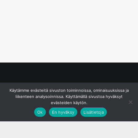
© S&J Media Oy
Käytämme evästeitä sivuston toiminnoissa, ominaisuuksissa ja
liikenteen analysoinnissa. Käyttämällä sivustoa hyväksyt
evästeiden käytön.
Ok
En hyväksy
Lisätietoja
;