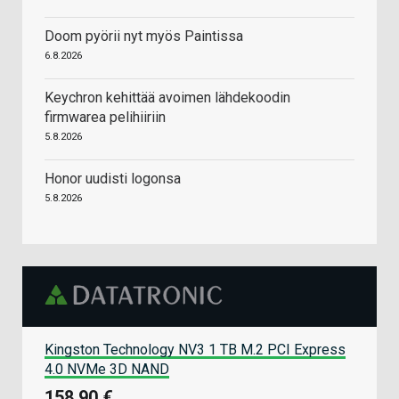
Doom pyörii nyt myös Paintissa
6.8.2026
Keychron kehittää avoimen lähdekoodin
firmwarea pelihiiriin
5.8.2026
Honor uudisti logonsa
5.8.2026
Kingston Technology NV3 1 TB M.2 PCI Express
4.0 NVMe 3D NAND
158,90 €