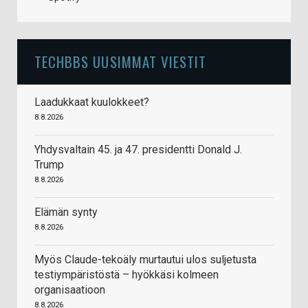
TECHBBS UUSIMMAT VIESTIT
Laadukkaat kuulokkeet?
8.8.2026
Yhdysvaltain 45. ja 47. presidentti Donald J.
Trump
8.8.2026
Elämän synty
8.8.2026
Myös Claude-tekoäly murtautui ulos suljetusta
testiympäristöstä – hyökkäsi kolmeen
organisaatioon
8.8.2026