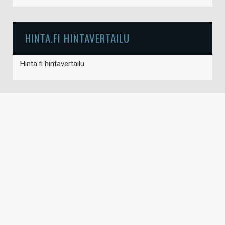
HINTA.FI HINTAVERTAILU
Hinta.fi hintavertailu