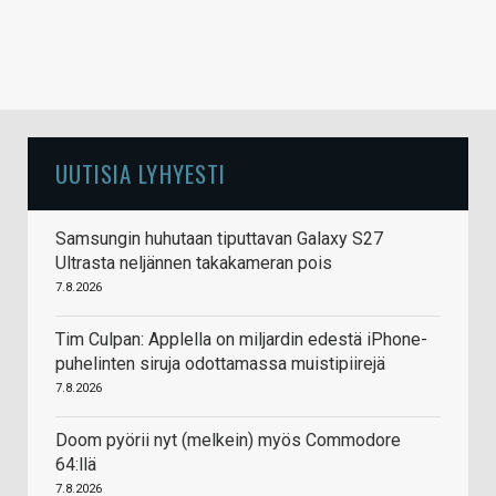
UUTISIA LYHYESTI
Samsungin huhutaan tiputtavan Galaxy S27
Ultrasta neljännen takakameran pois
7.8.2026
Tim Culpan: Applella on miljardin edestä iPhone-
puhelinten siruja odottamassa muistipiirejä
7.8.2026
Doom pyörii nyt (melkein) myös Commodore
64:llä
7.8.2026