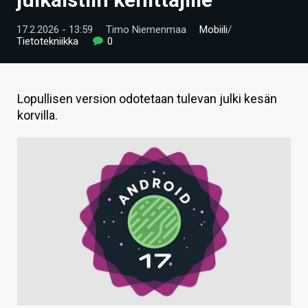
ARTIKKELIT
17.2.2026 - 13:59
Timo Niemenmaa
Mobiili
/
Tietotekniikka
0
VIDEOT
TECHBBS
Lopullisen version odotetaan tulevan julki kesän
TIETOA
korvilla.
HINTA.FI
KAUPPA
VAIHDA TEEMA
HAKU