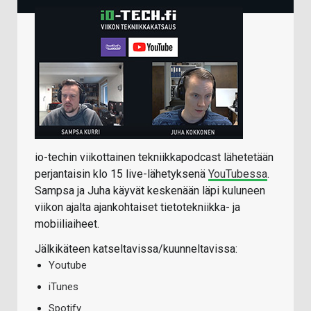
io-techin viikottainen tekniikkapodcast lähetetään
perjantaisin klo 15 live-lähetyksenä
YouTubessa
.
Sampsa ja Juha käyvät keskenään läpi kuluneen
viikon ajalta ajankohtaiset tietotekniikka- ja
mobiiliaiheet.
Jälkikäteen katseltavissa/kuunneltavissa:
Youtube
iTunes
Spotify