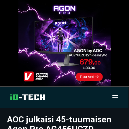
AOC julkaisi 45-tuumaisen
UUTISET
Agon Pro AG456UCZD -