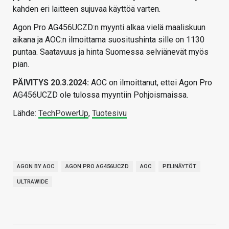
kahden eri laitteen sujuvaa käyttöä varten.
Agon Pro AG456UCZD:n myynti alkaa vielä maaliskuun
aikana ja AOC:n ilmoittama suositushinta sille on 1130
puntaa. Saatavuus ja hinta Suomessa selviänevät myös
pian.
PÄIVITYS 20.3.2024:
AOC on ilmoittanut, ettei Agon Pro
AG456UCZD ole tulossa myyntiin Pohjoismaissa.
Lähde:
TechPowerUp
,
Tuotesivu
AGON BY AOC
AGON PRO AG456UCZD
AOC
PELINÄYTÖT
ULTRAWIDE