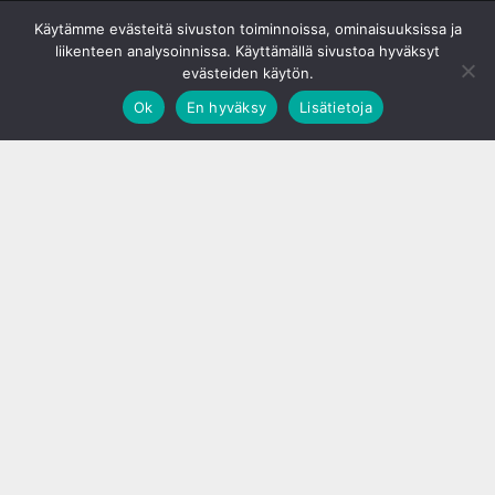
© S&J Media Oy
Käytämme evästeitä sivuston toiminnoissa, ominaisuuksissa ja
liikenteen analysoinnissa. Käyttämällä sivustoa hyväksyt
evästeiden käytön.
Ok
En hyväksy
Lisätietoja
;