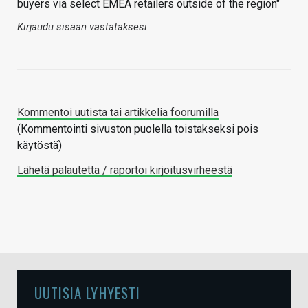
buyers via select EMEA retailers outside of the region"
Kirjaudu sisään vastataksesi
Kommentoi uutista tai artikkelia foorumilla
(Kommentointi sivuston puolella toistakseksi pois
käytöstä)
Lähetä palautetta / raportoi kirjoitusvirheestä
UUTISIA LYHYESTI