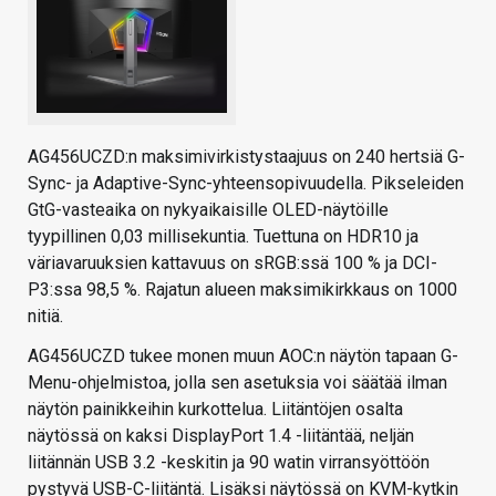
AG456UCZD:n maksimivirkistystaajuus on 240 hertsiä G-
Sync- ja Adaptive-Sync-yhteensopivuudella. Pikseleiden
GtG-vasteaika on nykyaikaisille OLED-näytöille
tyypillinen 0,03 millisekuntia. Tuettuna on HDR10 ja
väriavaruuksien kattavuus on sRGB:ssä 100 % ja DCI-
P3:ssa 98,5 %. Rajatun alueen maksimikirkkaus on 1000
nitiä.
AG456UCZD tukee monen muun AOC:n näytön tapaan G-
Menu-ohjelmistoa, jolla sen asetuksia voi säätää ilman
näytön painikkeihin kurkottelua. Liitäntöjen osalta
näytössä on kaksi DisplayPort 1.4 -liitäntää, neljän
liitännän USB 3.2 -keskitin ja 90 watin virransyöttöön
pystyvä USB-C-liitäntä. Lisäksi näytössä on KVM-kytkin