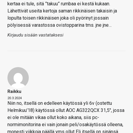
kertaa ei tule, sitä ”takuu” rumbaa ei kestä kukaan.
Lähettivät useita kertoja saman rikkinäisen takaisin ja
lopulta toisen rikkinäisen joka oli pyörinyt jossain
pölyisessä varastossa ovistopparina tms. jne jne…
Kirjaudu sisään vastataksesi
Raikku
20.3.2024
Niin no, itsellä on edelleen käytössä yli 6v (ostettu
Helmikuu’18) käytössä ollut AOC AG322QCX 31,5", jossa
ei ole mitään vikaa ollut koko aikana, siis pc-
normimonitorina ei vain jonain peli/osakäytössä olleena,
monesti viikkoja päällä yms ollut Eli itsellä on sinänsä