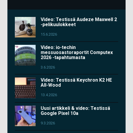
Video: Testissä Audeze Maxwell 2
-pelikuulokkeet
15.6.2026
Video: io-techin
messuosastoraportit Computex
2026 -tapahtumasta
3.6.2026
Video: Testissä Keychron K2 HE
All-Wood
13.4.2026
Uusi artikkeli & video: Testissä
Google Pixel 10a
9.3.2026