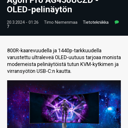
ARTIKKELIT
OLED-pelinäytön
VIDEOT
20.3.2024 - 01:26
Timo Niemenmaa
Tietotekniikka
7
TECHBBS
TIETOA
800R-kaarevuudella ja 1440p-tarkkuudella
HINTA.FI
varustettu ultraleveä OLED-uutuus tarjoaa monista
moderneista pelinäytöistä tutun KVM-kytkimen ja
KAUPPA
virransyötön USB-C:n kautta.
VAIHDA TEEMA
HAKU