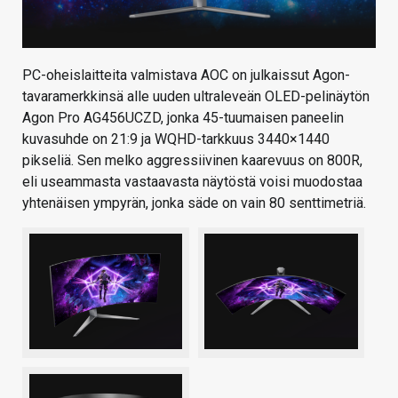
PC-oheislaitteita valmistava AOC on julkaissut Agon-
tavaramerkkinsä alle uuden ultraleveän OLED-pelinäytön
Agon Pro AG456UCZD, jonka 45-tuumaisen paneelin
kuvasuhde on 21:9 ja WQHD-tarkkuus 3440×1440
pikseliä. Sen melko aggressiivinen kaarevuus on 800R,
eli useammasta vastaavasta näytöstä voisi muodostaa
yhtenäisen ympyrän, jonka säde on vain 80 senttimetriä.