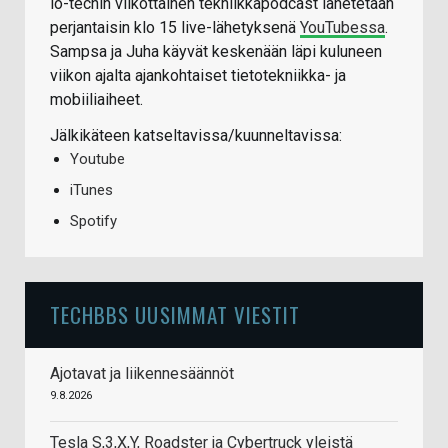
io-techin viikottainen tekniikkapodcast lähetetään
perjantaisin klo 15 live-lähetyksenä
YouTubessa
.
Sampsa ja Juha käyvät keskenään läpi kuluneen
viikon ajalta ajankohtaiset tietotekniikka- ja
mobiiliaiheet.
Jälkikäteen katseltavissa/kuunneltavissa:
Youtube
iTunes
Spotify
TECHBBS UUSIMMAT VIESTIT
Ajotavat ja liikennesäännöt
9.8.2026
Tesla S,3,X,Y, Roadster ja Cybertruck yleistä