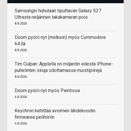
Samsungin huhutaan tiputtavan Galaxy S27
Ultrasta neljännen takakameran pois
8.8.2026
Doom pyörii nyt (melkein) myös Commodore
64:llä
8.8.2026
Tim Culpan: Applella on miljardin edestä iPhone-
puhelinten siruja odottamassa muistipiirejä
8.8.2026
Doom pyörii nyt myös Paintissa
6.8.2026
Keychron kehittää avoimen lähdekoodin
firmwarea pelihiiriin
5.8.2026