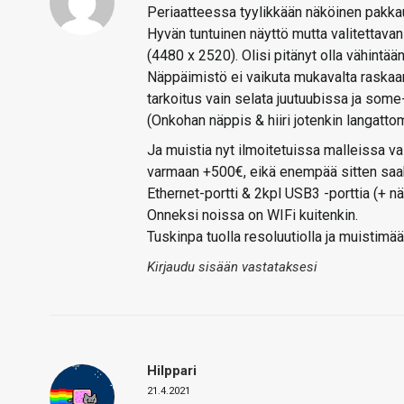
Periaatteessa tyylikkään näköinen pakka
Hyvän tuntuinen näyttö mutta valitettavan p
(4480 x 2520). Olisi pitänyt olla vähintään
Näppäimistö ei vaikuta mukavalta raskaam
tarkoitus vain selata juutuubissa ja some-
(Onkohan näppis & hiiri jotenkin langatto
Ja muistia nyt ilmoitetuissa malleissa vai
varmaan +500€, eikä enempää sitten saak
Ethernet-portti & 2kpl USB3 -porttia (+ 
Onneksi noissa on WIFi kuitenkin.
Tuskinpa tuolla resoluutiolla ja muistimää
Kirjaudu sisään vastataksesi
Hilppari
21.4.2021