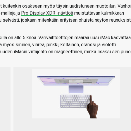
t kuitenkin osakseen myös täysin uudistuneen muotoilun. Vanho
-malleja ja
Pro Display XDR -näyttöä
muistuttavan kulmikkaan
tu selvästi, joskaan mitenkään erityisen ohuista näytön reunuksist
lä on alle 5 kiloa. Värivaihtoehtojen määrää uusi iMac kasvattaa
 myös sininen, vihreä, pinkki, keltainen, oranssi ja violetti.
a uuden iMacin virtajohto on magneettinen, minkä lisäksi sen puno