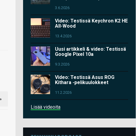
3.6.2026
Video: Testissä Keychron K2 HE
All-Wood
13.4.2026
Uusi artikkeli & video: Testissä
Google Pixel 10a
9.3.2026
Video: Testissä Asus ROG
Kithara -pelikuulokkeet
11.2.2026
»
Lisää videoita