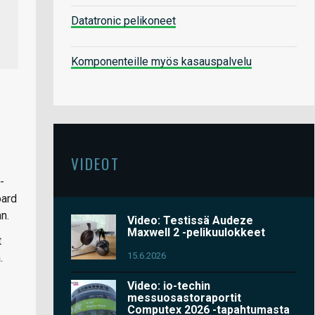
Datatronic pelikoneet
Komponenteille myös kasauspalvelu
VIDEOT
-
oard
n.
Video: Testissä Audeze
Maxwell 2 -pelikuulokkeet
t
15.6.2026
.
Video: io-techin
messuosastoraportit
Computex 2026 -tapahtumasta