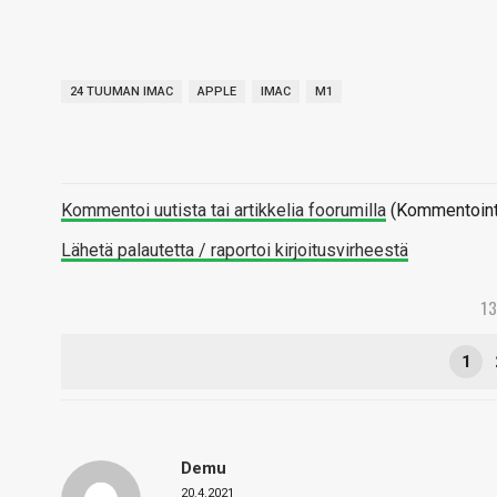
24 TUUMAN IMAC
APPLE
IMAC
M1
Kommentoi uutista tai artikkelia foorumilla
(Kommentointi 
Lähetä palautetta / raportoi kirjoitusvirheestä
1
1
Demu
20.4.2021