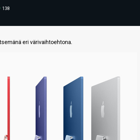
138
itsemänä eri värivaihtoehtona.