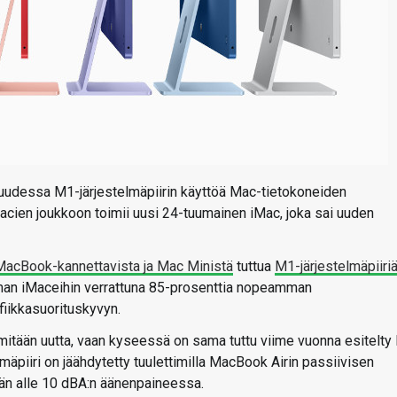
suudessa M1-järjestelmäpiirin käyttöä Mac-tietokoneiden
ien joukkoon toimii uusi 24-tuumainen iMac, joka sai uuden
MacBook-kannettavista ja Mac Ministä
tuttua
M1-järjestelmäpiiri
an iMaceihin verrattuna 85-prosenttia nopeamman
iikkasuorituskyvyn.
 mitään uutta, vaan kyseessä on sama tuttu viime vuonna esitelty
äpiiri on jäähdytetty tuulettimilla MacBook Airin passiivisen
vän alle 10 dBA:n äänenpaineessa.