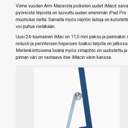
Viime vuoden Arm-Maceista poiketen uudet iMacit saiva
pyöreistä linjoista on luovuttu uuden enemmän iPad Pro 
muotoilun tieltä. Samalla myös näytön laitoja on kutistet
voi puhua vieläkään.
Uusi 24-tuumainen iMac on 11,5 mm paksu ja painoakin sil
reilusti ja perinteisen hopeisen lisäksi tarjolla on jatkossa
Mielenkiintoisena lisänä myös virtajohto on uudistettu j
pinnan väri on vastaava itse iMacin värin kanssa.