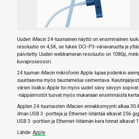
Uuden iMacin 24-tuumainen näyttö on ensimmäinen luoka
resoluutio on 4,5K, se tukee DCI-P3-väriavaruutta ja ylt
päivitetty. Uuden webkameran resoluutio on 1080p, mink
kuvaprosessori.
24 tuuman iMacin mikrofonin Apple lupaa joidenkin aiem
suuntaavina myös taustamelua vaimentava. Kaiutinjärje
värien lisäksi Apple toi myös uudet sävy sävyyn sopivat
-näppäimistöt tuovat myös mukanaan ensimmäistä kertaa
Applen 24-tuumaisten iMacien ennakkomyynti alkaa 30.4. 
ilman USB 3 -portteja ja Ethernet-liitäntää alkavat 256 gi
USB 3 -porttien ja Ethernet-liitännän kera hinnat alkavat 
Lähde:
Apple