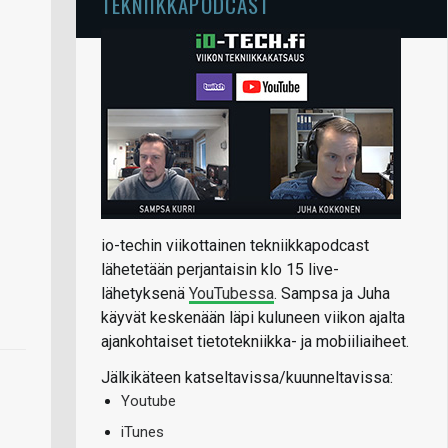
TEKNIIKKAPODCAST
io-techin viikottainen tekniikkapodcast
lähetetään perjantaisin klo 15 live-
lähetyksenä
YouTubessa
. Sampsa ja Juha
käyvät keskenään läpi kuluneen viikon ajalta
ajankohtaiset tietotekniikka- ja mobiiliaiheet.
Jälkikäteen katseltavissa/kuunneltavissa:
Youtube
iTunes