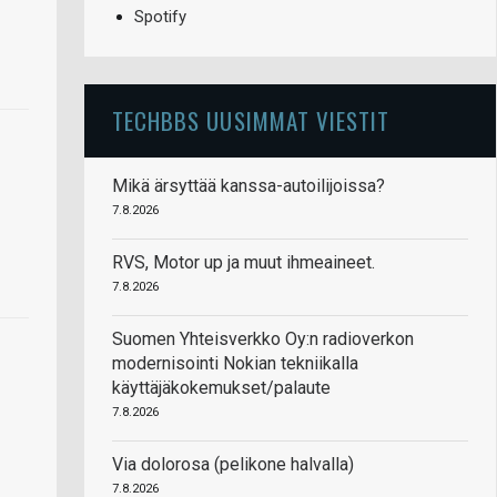
Spotify
TECHBBS UUSIMMAT VIESTIT
Mikä ärsyttää kanssa-autoilijoissa?
7.8.2026
RVS, Motor up ja muut ihmeaineet.
7.8.2026
Suomen Yhteisverkko Oy:n radioverkon
modernisointi Nokian tekniikalla
käyttäjäkokemukset/palaute
7.8.2026
Via dolorosa (pelikone halvalla)
7.8.2026