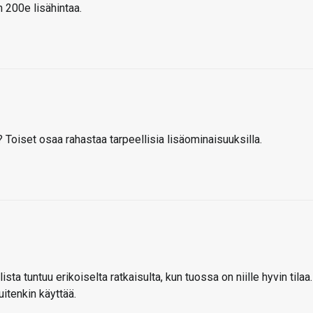
n 200e lisähintaa.
 Toiset osaa rahastaa tarpeellisia lisäominaisuuksilla.
ta tuntuu erikoiselta ratkaisulta, kun tuossa on niille hyvin tilaa.
uitenkin käyttää.