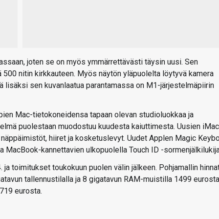
ssaan, joten se on myös ymmärrettävästi täysin uusi. Sen
ää 500 nitin kirkkauteen. Myös näytön yläpuolelta löytyvä kamera
ä lisäksi sen kuvanlaatua parantamassa on M1-järjestelmäpiirin
pien Mac-tietokoneidensa tapaan olevan studioluokkaa ja
stelmä puolestaan muodostuu kuudesta kaiuttimesta. Uusien iMac
 näppäimistöt, hiiret ja kosketuslevyt. Uudet Applen Magic Keyb
 MacBook-kannettavien ulkopuolella Touch ID -sormenjälkilukija
ja toimitukset toukokuun puolen välin jälkeen. Pohjamallin hinna
gatavun tallennustilalla ja 8 gigatavun RAM-muistilla 1499 eurosta
1719 eurosta.