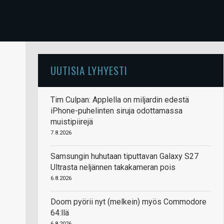
UUTISIA LYHYESTI
Tim Culpan: Applella on miljardin edestä
iPhone-puhelinten siruja odottamassa
muistipiirejä
7.8.2026
Samsungin huhutaan tiputtavan Galaxy S27
Ultrasta neljännen takakameran pois
6.8.2026
Doom pyörii nyt (melkein) myös Commodore
64:llä
6.8.2026