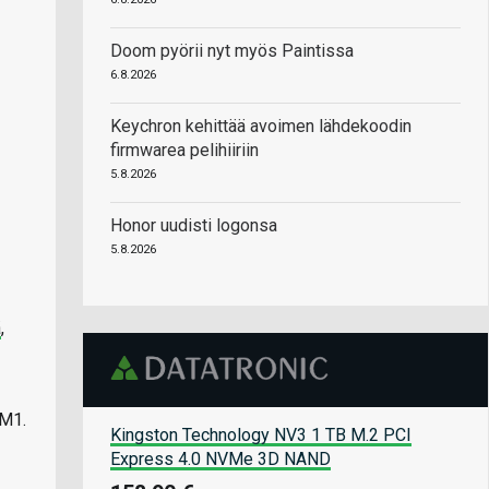
Doom pyörii nyt myös Paintissa
6.8.2026
Keychron kehittää avoimen lähdekoodin
firmwarea pelihiiriin
5.8.2026
Honor uudisti logonsa
5.8.2026
ä
,
 M1.
Kingston Technology NV3 1 TB M.2 PCI
Express 4.0 NVMe 3D NAND