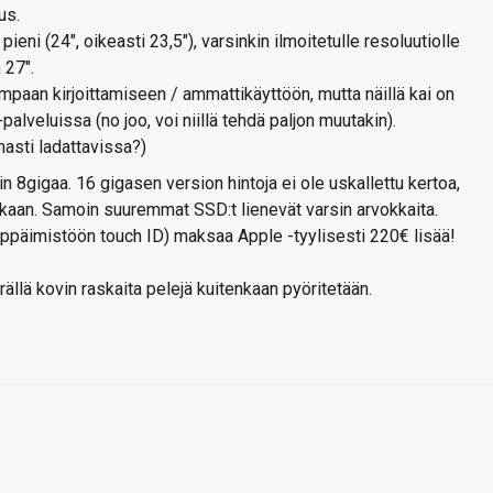
us.
ieni (24", oikeasti 23,5"), varsinkin ilmoitetulle resoluutiolle
 27".
paan kirjoittamiseen / ammattikäyttöön, mutta näillä kai on
palveluissa (no joo, voi niillä tehdä paljon muutakin).
masti ladattavissa?)
n 8gigaa. 16 gigasen version hintoja ei ole uskallettu kertoa,
aan. Samoin suuremmat SSD:t lienevät varsin arvokkaita.
näppäimistöön touch ID) maksaa Apple -tyylisesti 220€ lisää!
rällä kovin raskaita pelejä kuitenkaan pyöritetään.