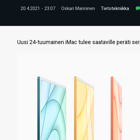
20.4.2021 - 23:07
Oskari Manninen
Tietotekniikka
Uusi 24-tuumainen iMac tulee saataville peräti se