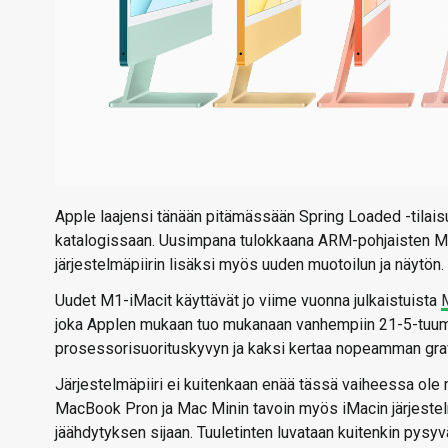
Apple laajensi tänään pitämässään Spring Loaded -tilai
katalogissaan. Uusimpana tulokkaana ARM-pohjaisten Mac
järjestelmäpiirin lisäksi myös uuden muotoilun ja näytön.
Uudet M1-iMacit käyttävät jo viime vuonna julkaistuista
joka Applen mukaan tuo mukanaan vanhempiin 21-5-tuum
prosessorisuorituskyvyn ja kaksi kertaa nopeamman graf
Järjestelmäpiiri ei kuitenkaan enää tässä vaiheessa ole
MacBook Pron ja Mac Minin tavoin myös iMacin järjestelm
jäähdytyksen sijaan. Tuuletinten luvataan kuitenkin pysy