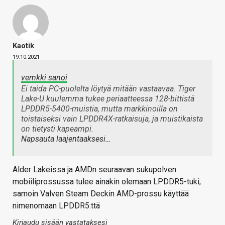
Kaotik
19.10.2021
vemkki sanoi
Ei taida PC-puolelta löytyä mitään vastaavaa. Tiger
Lake-U kuulemma tukee periaatteessa 128-bittistä
LPDDR5-5400-muistia, mutta markkinoilla on
toistaiseksi vain LPDDR4X-ratkaisuja, ja muistikaista
on tietysti kapeampi.
Napsauta laajentaaksesi…
Alder Lakeissa ja AMDn seuraavan sukupolven
mobiiliprossussa tulee ainakin olemaan LPDDR5-tuki,
samoin Valven Steam Deckin AMD-prossu käyttää
nimenomaan LPDDR5:ttä
Kirjaudu sisään vastataksesi