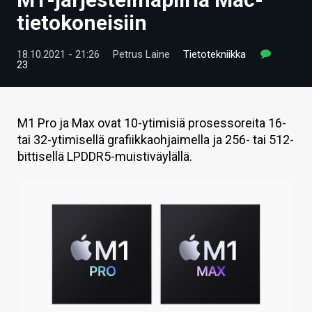
ARTIKKELIT
tietokoneisiin
VIDEOT
18.10.2021 - 21:26
Petrus Laine
Tietotekniikka
23
TECHBBS
TIETOA
M1 Pro ja Max ovat 10-ytimisiä prosessoreita 16-
HINTA.FI
tai 32-ytimisellä grafiikkaohjaimella ja 256- tai 512-
bittisellä LPDDR5-muistiväylällä.
KAUPPA
VAIHDA TEEMA
HAKU