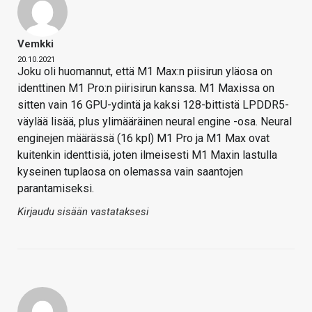
Vemkki
20.10.2021
Joku oli huomannut, että M1 Max:n piisirun yläosa on
identtinen M1 Pro:n piirisirun kanssa. M1 Maxissa on
sitten vain 16 GPU-ydintä ja kaksi 128-bittistä LPDDR5-
väylää lisää, plus ylimääräinen neural engine -osa. Neural
enginejen määrässä (16 kpl) M1 Pro ja M1 Max ovat
kuitenkin identtisiä, joten ilmeisesti M1 Maxin lastulla
kyseinen tuplaosa on olemassa vain saantojen
parantamiseksi.
Kirjaudu sisään vastataksesi