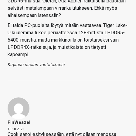
GDDR6-muistia. Oletan, että Applen ratkaisulla päästään
selvästi matalampaan virrankulutukseen. Ehkä myös
alhaisempaan latenssiin?
Ei taida PC-puolelta löytyä mitään vastaavaa. Tiger Lake-
U kuulemma tukee periaatteessa 128-bittistä LPDDR5-
5400-muistia, mutta markkinoilla on toistaiseksi vain
LPDDR4X-ratkaisuja, ja muistikaista on tietysti
kapeampi.
Kirjaudu sisään vastataksesi
FinWeazel
19.10.2021
Cook sanoi esityksessään, että nyt ollaan menossa