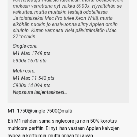
mukaan verrattuna nyt vaikka 5900x. Hyvältähän se
vaikuttaa, mutta muitakin testejä odotellessa.
Ja toistaiseksi Mac Pro tulee Xeon W:llä, mutta
eiköhän nuokin jo ensivuonna siirry Applen omiin
siruihin. Kuten varmasti vielä päivittämätön iMac
27":nenkin.
Single-core:
M1 Max 1749 pts
5900x 1670 pts
Multi-core:
M1 Max 11 542 pts
5900x 14 094 pts
Napsauta laajentaaksesi…
M1: 1750@single 7500@multi
Eli M1 nähden sama singlecore ja noin 50% korotus
multicore perffiin. Ei nyt ihan vastaan Applen kalvojen
hypeä ja kertoimia, mutta onhan toi aivan