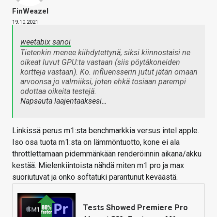
FinWeazel
19.10.2021
weetabix sanoi
Tietenkin menee kiihdytettynä, siksi kiinnostaisi ne
oikeat luvut GPU:ta vastaan (siis pöytäkoneiden
kortteja vastaan). Ko. influensserin jutut jätän omaan
arvoonsa jo valmiiksi, joten ehkä tosiaan parempi
odottaa oikeita testejä.
Napsauta laajentaaksesi…
Linkissä perus m1:sta benchmarkkia versus intel apple.
Iso osa tuota m1:sta on lämmöntuotto, kone ei ala
throttlettamaan pidemmänkään renderöinnin aikana/akku
kestää. Mielenkiintoista nähdä miten m1 pro ja max
suoriutuvat ja onko softatuki parantunut keväästä.
Tests Showed Premiere Pro