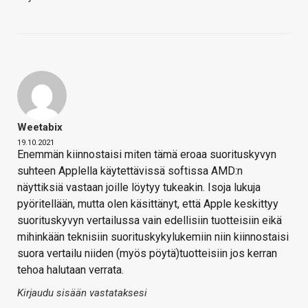
Weetabix
19.10.2021
Enemmän kiinnostaisi miten tämä eroaa suorituskyvyn
suhteen Applella käytettävissä softissa AMD:n
näyttiksiä vastaan joille löytyy tukeakin. Isoja lukuja
pyöritellään, mutta olen käsittänyt, että Apple keskittyy
suorituskyvyn vertailussa vain edellisiin tuotteisiin eikä
mihinkään teknisiin suorituskykylukemiin niin kiinnostaisi
suora vertailu niiden (myös pöytä)tuotteisiin jos kerran
tehoa halutaan verrata.
Kirjaudu sisään vastataksesi