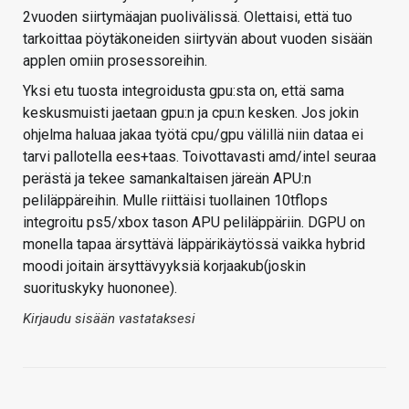
2vuoden siirtymäajan puolivälissä. Olettaisi, että tuo
tarkoittaa pöytäkoneiden siirtyvän about vuoden sisään
applen omiin prosessoreihin.
Yksi etu tuosta integroidusta gpu:sta on, että sama
keskusmuisti jaetaan gpu:n ja cpu:n kesken. Jos jokin
ohjelma haluaa jakaa työtä cpu/gpu välillä niin dataa ei
tarvi pallotella ees+taas. Toivottavasti amd/intel seuraa
perästä ja tekee samankaltaisen järeän APU:n
peliläppäreihin. Mulle riittäisi tuollainen 10tflops
integroitu ps5/xbox tason APU peliläppäriin. DGPU on
monella tapaa ärsyttävä läppärikäytössä vaikka hybrid
moodi joitain ärsyttävyyksiä korjaakub(joskin
suorituskyky huononee).
Kirjaudu sisään vastataksesi