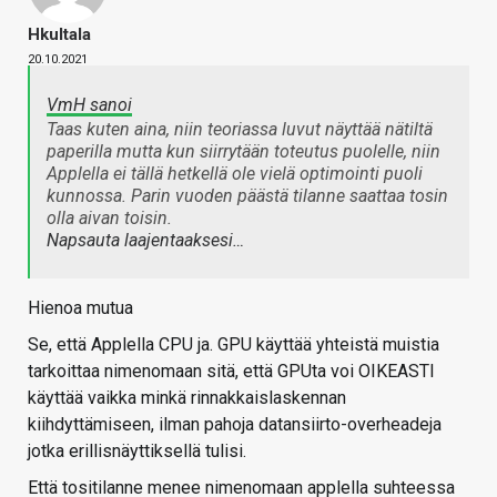
Hkultala
20.10.2021
VmH sanoi
Taas kuten aina, niin teoriassa luvut näyttää nätiltä
paperilla mutta kun siirrytään toteutus puolelle, niin
Applella ei tällä hetkellä ole vielä optimointi puoli
kunnossa. Parin vuoden päästä tilanne saattaa tosin
olla aivan toisin.
Napsauta laajentaaksesi…
Hienoa mutua
Se, että Applella CPU ja. GPU käyttää yhteistä muistia
tarkoittaa nimenomaan sitä, että GPUta voi OIKEASTI
käyttää vaikka minkä rinnakkaislaskennan
kiihdyttämiseen, ilman pahoja datansiirto-overheadeja
jotka erillisnäyttiksellä tulisi.
Että tositilanne menee nimenomaan applella suhteessa