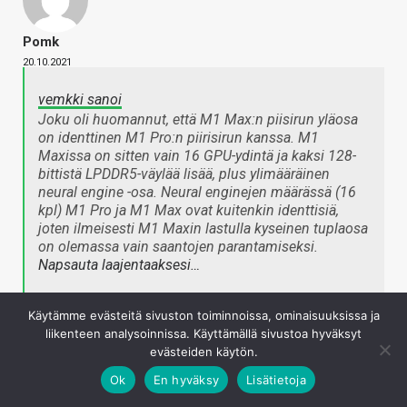
Pomk
20.10.2021
vemkki sanoi
Joku oli huomannut, että M1 Max:n piisirun yläosa
on identtinen M1 Pro:n piirisirun kanssa. M1
Maxissa on sitten vain 16 GPU-ydintä ja kaksi 128-
bittistä LPDDR5-väylää lisää, plus ylimääräinen
neural engine -osa. Neural enginejen määrässä (16
kpl) M1 Pro ja M1 Max ovat kuitenkin identtisiä,
joten ilmeisesti M1 Maxin lastulla kyseinen tuplaosa
on olemassa vain saantojen parantamiseksi.
Napsauta laajentaaksesi…
Käytämme evästeitä sivuston toiminnoissa, ominaisuuksissa ja
Siellä on kans lisää näyttöjen io kamaa, lisää cachea ja
liikenteen analysoinnissa. Käyttämällä sivustoa hyväksyt
jotain videokiihdyttimiä. Tiedä sitten että mikä osa
evästeiden käytön.
noistakin on käytössä vs. vain parantamassa saantoja.
Ok
En hyväksy
Lisätietoja
Kirjaudu sisään vastataksesi