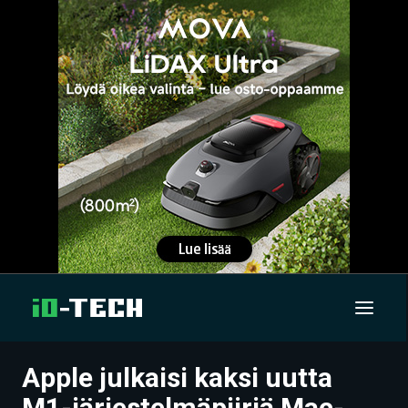
Apple julkaisi kaksi uutta
UUTISET
M1-järjestelmäpiiriä Mac-