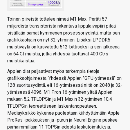
Toinen piireistä tottelee nimeä M1 Max. Peräti 57
miljardista transistorista rakentuva lippulaivapiiri pitää
sisällään samat kymmenen prosessoriydintä, mutta sen
grafiikkaohjain on nyt 32-ytiminen. Lisäksi LPDDR5-
muistiväylä on kasvatettu 512-bittiseksi ja sen jatkeena
on 64 Gt muistia, jotka yhdessä tuottavat 400 Gt/s
muistikaistaa.
Applen diat paljastivat myös tarkempia tietoja
grafiikkaohjaimesta. Yhdessä Applen ”GPU-ytimessä” on
128 suoritusydintä, eli 16-ytimisessä niitä on 2048 ja 32-
ytimisessä 4096. M1 Pron 16-ytiminen yltää Applen
mukaan 5,2 TFLOPSin ja M1 Maxin 32-ytiminen 10,4
TFLOPSin teoreettiseen laskentanopeuteen.
Mediayksikkö kykenee puolestaan kiihdyttämään Apple
ProRes -pakkauksen ja -purun ja Neural Engine puskee
parhaimmillaan 11 TOPSin edestä laskutoimituksia.