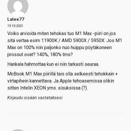
Latee77
19.10.2021
Voiko arvioida miten tehokas tuo M1 Max -piiri on jos
sitä vertaa esim 11900K / AMD 5900X / 5950X. Jos M1
Max on 100% niin paljonko nuo huippu pöytäkoneen
prossut ovat? 140%, 180% tms?
Hankala hahmottaa kun ei niin tarkasti seuraa.
McBook M1 Max piirillä tais olla selkeesti tehokkain +
virtapihein kannettava. Ja Apple tehoasemissa olikin
sitten Intelin XEON yms. sisuksissa (?).
Kirjaudu sisään vastataksesi