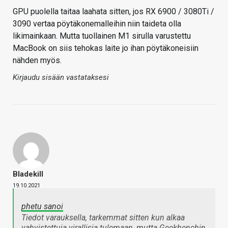
GPU puolella taitaa laahata sitten, jos RX 6900 / 3080Ti /
3090 vertaa pöytäkonemalleihin niin taideta olla
likimainkaan. Mutta tuollainen M1 sirulla varustettu
MacBook on siis tehokas laite jo ihan pöytäkoneisiin
nähden myös.
Kirjaudu sisään vastataksesi
Bladekill
19.10.2021
phetu sanoi
Tiedot varauksella, tarkemmat sitten kun alkaa
vahvistettuja virallisia tulemaan, mutta Geekbenchin