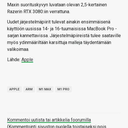
Maxin suorituskyvyn luvataan olevan 2,5-kertainen
Razerin RTX 3080:iin verrattuna.
Uudet järjestelmäpiirit tulevat ainakin ensimmäisenä
käyttöön uusissa 14- ja 16-tuumaisissa MacBook Pro -
sarjan kannettavissa. Järjestelmäpiireistä tulee saataville
myös ydinmääriltään karsittuja malleja täydentämään
valikoimaa.
Lähde:
Apple
APPLE
ARM
M1 MAX
M1 PRO
Kommentoi uutista tai artikkelia foorumilla
(Kommentointi sivuston puolella toistaiseksi pois