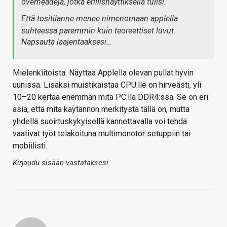
overheadeja, jotka erillisnäyttiksellä tulisi.
Että tositilanne menee nimenomaan applella
suhteessa paremmin kuin teoreettiset luvut.
Napsauta laajentaaksesi…
Mielenkiitoista. Näyttää Applella olevan pullat hyvin
uunissa. Lisäksi muistikaistaa CPU:lle on hirveästi, yli
10–20 kertaa enemmän mitä PC:llä DDR4:ssa. Se on eri
asia, että mitä käytännön merkitystä tällä on, mutta
yhdellä suoirtuskykyisellä kannettavalla voi tehdä
vaativat työt telakoituna multimonotor setuppiin tai
mobiilisti.
Kirjaudu sisään vastataksesi