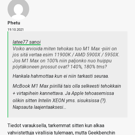
Phetu
19.10.2021
latee77 sanoi
Voiko arvioida miten tehokas tuo M1 Max -piiri on
jos sitä vertaa esim 11900K / AMD 5900X / 5950X.
Jos M1 Max on 100% niin paljonko nuo huippu
pöytäkoneen prossut ovat? 140%, 180% tms?
Hankala hahmottaa kun ei niin tarkasti seuraa.
McBook M1 Max piirillä tais olla selkeesti tehokkain
+ virtapihein kannettava. Ja Apple tehoasemissa
olikin sitten Intelin XEON yms. sisuksissa (?).
Napsauta laajentaaksesi…
Tiedot varauksella, tarkemmat sitten kun alkaa
vahvistettuja virallisia tulemaan, mutta Geekbenchin