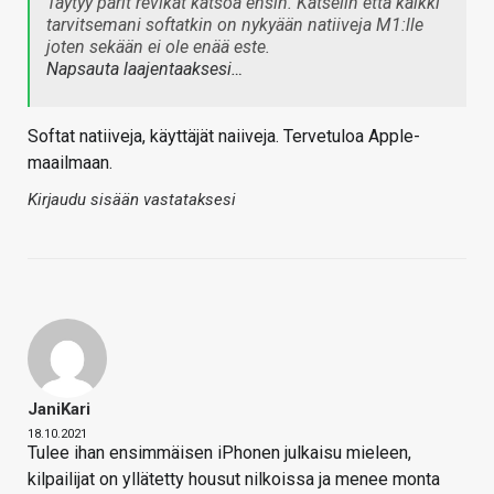
Täytyy parit revikat katsoa ensin. Katselin että kaikki
tarvitsemani softatkin on nykyään natiiveja M1:lle
joten sekään ei ole enää este.
Napsauta laajentaaksesi…
Softat natiiveja, käyttäjät naiiveja. Tervetuloa Apple-
maailmaan.
Kirjaudu sisään vastataksesi
JaniKari
18.10.2021
Tulee ihan ensimmäisen iPhonen julkaisu mieleen,
kilpailijat on yllätetty housut nilkoissa ja menee monta