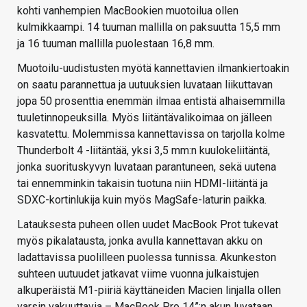
kohti vanhempien MacBookien muotoilua ollen
kulmikkaampi. 14 tuuman mallilla on paksuutta 15,5 mm
ja 16 tuuman mallilla puolestaan 16,8 mm.
Muotoilu-uudistusten myötä kannettavien ilmankiertoakin
on saatu parannettua ja uutuuksien luvataan liikuttavan
jopa 50 prosenttia enemmän ilmaa entistä alhaisemmilla
tuuletinnopeuksilla. Myös liitäntävalikoimaa on jälleen
kasvatettu. Molemmissa kannettavissa on tarjolla kolme
Thunderbolt 4 -liitäntää, yksi 3,5 mm:n kuulokeliitäntä,
jonka suorituskyvyn luvataan parantuneen, sekä uutena
tai ennemminkin takaisin tuotuna niin HDMI-liitäntä ja
SDXC-kortinlukija kuin myös MagSafe-laturin paikka.
Latauksesta puheen ollen uudet MacBook Prot tukevat
myös pikalatausta, jonka avulla kannettavan akku on
ladattavissa puolilleen puolessa tunnissa. Akunkeston
suhteen uutuudet jatkavat viime vuonna julkaistujen
alkuperäistä M1-piiriä käyttäneiden Macien linjalla ollen
varsin vakuuttavia – MacBook Pro 14”:n akun luvataan