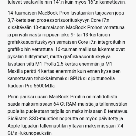
tulevat saataville niin 14”:n kuin myös 16”:n kannettaviin.
14-tuumaisen MacBook Pron luvataankin tarjoavan jopa
3,7-kertaisen prosessorisuorituskyvyn Core i7:n
sisältävään 13-tuumaiseen MacBook Prohon verrattuna
ja piirivalinnasta riippuen joko 9- tai 13-kertaisen
grafiikkasuorituskyvyn samaisen Core i7:n integroituihin
grafiikoihin verrattuna. 16-tuuman mallissa lukemat ovat
pykälän hillitymmät, mutta grafiikkasuorituskykyä
luvataan silti M1 Prolla 2,5 kertaa enemmän ja M1
Maxilla peräti 4 kertaa enemmän kuin ennen kyseisen
kannettavan tehokkaimmaksi GPU:ksi sijoittuneella
Radeon Pro 5600M:llä.
Piirin pariksi uusiin MacBook Proihin on mahdollista
saada maksimissaan 64 Gt RAM-muistia ja tallennustilan
puolelta puolestaan tarjolla on maksimissaan 8 teratavua.
Sisäisten SSD-muistien nopeutta on myös päivitetty ja
Apple lupaakin tallennustilan yltävän maksimissaan 7,4
Gt/s -lukunopeuksiin.