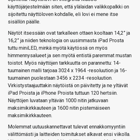
käyttöjärjestelmään siten, että ylälaidan valikkopalkki on
sijoitettu näyttöloven kohdalle, eli lovi ei mene itse
sisällön päälle.
Näytöt itsessään ovat tarkalleen ottaen kooltaan 14,2” ja
16,2” ja niiden teknologia on uusimmasta iPad Prosta
tuttu miniLED, minkä myötä käytössä on myös
himmennysalueet ja sen myötä entistä paremmat mustan
toistot. Myös näyttöjen tarkkuutta on parannettu: 14-
tuumainen malli tarjoaa 3024 x 1964 -resoluution ja 16-
tuumainen puolestaan 3456 x 2234 -resoluution.
Virkistystaajuuttakin näytöistä on päivitetty ja ne yltävät
iPad Proista ja iPhone Proista tuttuun 120 hertsiin.
Näyttöjen luvataan yltävän 1000 nitin jatkuvaan
maksimikirkkauteen ja 1600 nitin pistemäiseen
maksimikirkkauteen.
Molemmat uutuuskannettavat tulevat ennakkomyyntiin
välittömästi ja laitteiden toimitukset alkavat ensi viikolla.