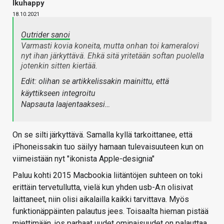
Ikuhappy
18.10.2021
Outrider sanoi
Varmasti kovia koneita, mutta onhan toi kameralovi
nyt ihan järkyttävä. Ehkä sitä yritetään softan puolella
jotenkin sitten kiertää.
Edit: olihan se artikkelissakin mainittu, että
käyttikseen integroitu
Napsauta laajentaaksesi…
On se silti järkyttävä. Samalla kyllä tarkoittanee, että
iPhoneissakin tuo säilyy hamaan tulevaisuuteen kun on
viimeistään nyt "ikonista Apple-designia"
Paluu kohti 2015 Macbookia liitäntöjen suhteen on toki
erittäin tervetullutta, vielä kun yhden usb-A:n olisivat
laittaneet, niin olisi aikalailla kaikki tarvittava. Myös
funktionäppäinten palautus jees. Toisaalta hieman pistää
miettimään, jos parhaat uudet ominaisuudet on palauttaa