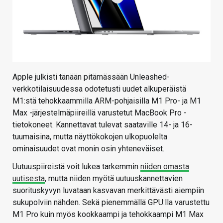
Apple julkisti tänään pitämässään Unleashed-
verkkotilaisuudessa odotetusti uudet alkuperäistä
M1:stä tehokkaammilla ARM-pohjaisilla M1 Pro- ja M1
Max -järjestelmäpiireillä varustetut MacBook Pro -
tietokoneet. Kannettavat tulevat saataville 14- ja 16-
tuumaisina, mutta näyttökokojen ulkopuolelta
ominaisuudet ovat monin osin yhteneväiset.
Uutuuspiireistä voit lukea tarkemmin
niiden omasta
uutisesta
, mutta niiden myötä uutuuskannettavien
suorituskyvyn luvataan kasvavan merkittävästi aiempiin
sukupolviin nähden. Sekä pienemmällä GPU:lla varustettu
M1 Pro kuin myös kookkaampi ja tehokkaampi M1 Max