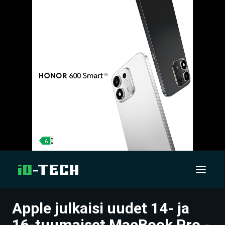
Apple julkaisi uudet 14- ja
UUTISET
16-tuumaiset MacBook Pro -