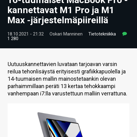
ARTIKKELIT
kannettavat M1 Pro ja M1
Max -järjestelmäpiireillä
VIDEOT
TECHBBS
18.10.2021 - 21:32
Oskari Manninen
Tietotekniikka
1 280
TIETOA
HINTA.FI
Uutuuskannettavien luvataan tarjoavan varsin
reilua tehonlisäystä erityisesti grafiikkapuolella ja
KAUPPA
14-tuumaisen mallin mainostetaankin olevan
VAIHDA TEEMA
parhaimmillaan peräti 13 kertaa tehokkaampi
vanhempaan i7:lla varustettuun malliin verrattuna.
HAKU