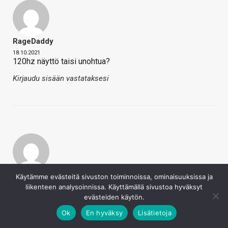
RageDaddy
18.10.2021
120hz näyttö taisi unohtua?
Kirjaudu sisään vastataksesi
MrMoon
Käytämme evästeitä sivuston toiminnoissa, ominaisuuksissa ja
liikenteen analysoinnissa. Käyttämällä sivustoa hyväksyt
18.10.2021
evästeiden käytön.
minnis sanoi
Ok
En hyväksy
Lisätietoja
Tuollainen irrationaalinen tuotemerkkiin kohdistuva