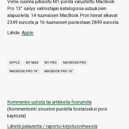
Viime vuonna julkaistu M1-piirillä varustettu MacBook
Pro 13” säilyy valmistajan katalogissa uutuuksien
alapuolella. 14-tuumaisen MacBook Pron hinnat alkavat
2349 eurosta ja 16-tuumaisen puolestaan 2849 eurosta.
Lähde:
Apple
APPLE
M1 MAX
M1 PRO
MACBOOK PRO
MACBOOK PRO 14"
MACBOOK PRO 16"
Kommentoi uutista tai artikkelia foorumilla
(Kommentointi sivuston puolella toistaiseksi pois
käytöstä)
Lähetä palautetta / raportoi kirjoitusvirheestä