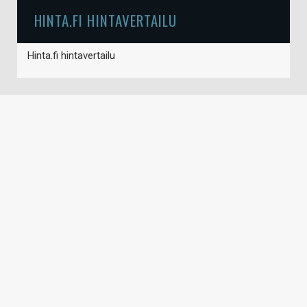
HINTA.FI HINTAVERTAILU
Hinta.fi hintavertailu