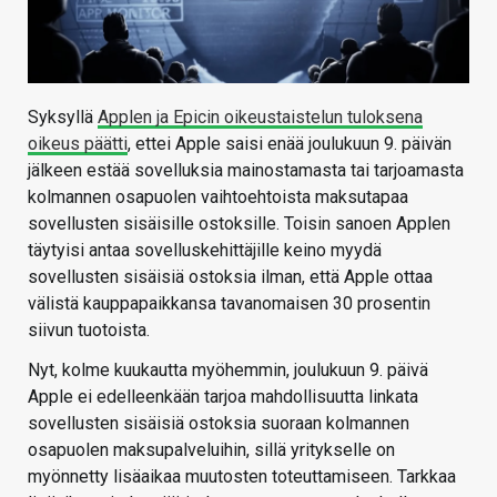
Syksyllä
Applen ja Epicin oikeustaistelun tuloksena
oikeus päätti
, ettei Apple saisi enää joulukuun 9. päivän
jälkeen estää sovelluksia mainostamasta tai tarjoamasta
kolmannen osapuolen vaihtoehtoista maksutapaa
sovellusten sisäisille ostoksille. Toisin sanoen Applen
täytyisi antaa sovelluskehittäjille keino myydä
sovellusten sisäisiä ostoksia ilman, että Apple ottaa
välistä kauppapaikkansa tavanomaisen 30 prosentin
siivun tuotoista.
Nyt, kolme kuukautta myöhemmin, joulukuun 9. päivä
Apple ei edelleenkään tarjoa mahdollisuutta linkata
sovellusten sisäisiä ostoksia suoraan kolmannen
osapuolen maksupalveluihin, sillä yritykselle on
myönnetty lisäaikaa muutosten toteuttamiseen. Tarkkaa