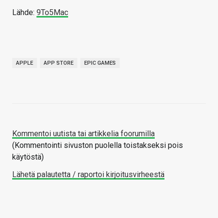
Lähde:
9To5Mac
APPLE
APP STORE
EPIC GAMES
Kommentoi uutista tai artikkelia foorumilla
(Kommentointi sivuston puolella toistakseksi pois
käytöstä)
Lähetä palautetta / raportoi kirjoitusvirheestä