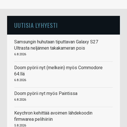
UUTISIA LYHYESTI
Samsungin huhutaan tiputtavan Galaxy S27
Ultrasta neljännen takakameran pois
6.8.2026
Doom pyörii nyt (melkein) myös Commodore
64:llä
6.8.2026
Doom pyörii nyt myös Paintissa
6.8.2026
Keychron kehittää avoimen lähdekoodin
firmwarea pelihiiriin
5.8.2026