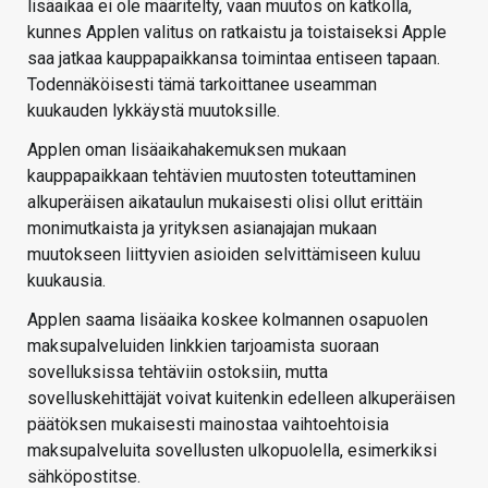
lisäaikaa ei ole määritelty, vaan muutos on katkolla,
kunnes Applen valitus on ratkaistu ja toistaiseksi Apple
saa jatkaa kauppapaikkansa toimintaa entiseen tapaan.
Todennäköisesti tämä tarkoittanee useamman
kuukauden lykkäystä muutoksille.
Applen oman lisäaikahakemuksen mukaan
kauppapaikkaan tehtävien muutosten toteuttaminen
alkuperäisen aikataulun mukaisesti olisi ollut erittäin
monimutkaista ja yrityksen asianajajan mukaan
muutokseen liittyvien asioiden selvittämiseen kuluu
kuukausia.
Applen saama lisäaika koskee kolmannen osapuolen
maksupalveluiden linkkien tarjoamista suoraan
sovelluksissa tehtäviin ostoksiin, mutta
sovelluskehittäjät voivat kuitenkin edelleen alkuperäisen
päätöksen mukaisesti mainostaa vaihtoehtoisia
maksupalveluita sovellusten ulkopuolella, esimerkiksi
sähköpostitse.