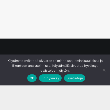
© S&J Media Oy
Käytämme evästeitä sivuston toiminnoissa, ominaisuuksissa ja
liikenteen analysoinnissa. Käyttämällä sivustoa hyväksyt
evästeiden käytön.
Ok
En hyväksy
Lisätietoja
;