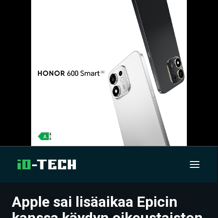
Apple sai lisäaikaa Epicin
UUTISET
kanssa käydyn oikeustaiston