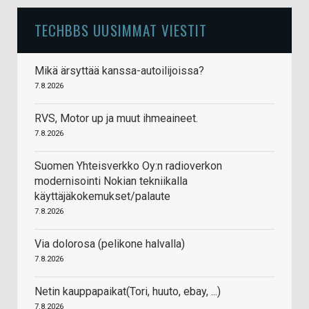
TECHBBS UUSIMMAT VIESTIT
Mikä ärsyttää kanssa-autoilijoissa?
7.8.2026
RVS, Motor up ja muut ihmeaineet.
7.8.2026
Suomen Yhteisverkko Oy:n radioverkon
modernisointi Nokian tekniikalla
käyttäjäkokemukset/palaute
7.8.2026
Via dolorosa (pelikone halvalla)
7.8.2026
Netin kauppapaikat(Tori, huuto, ebay, ...)
7.8.2026