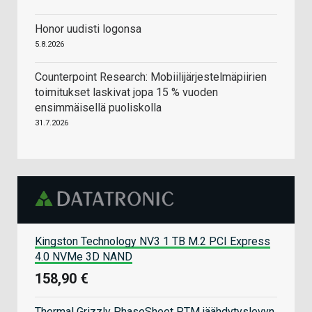
Honor uudisti logonsa
5.8.2026
Counterpoint Research: Mobiilijärjestelmäpiirien
toimitukset laskivat jopa 15 % vuoden
ensimmäisellä puoliskolla
31.7.2026
Kingston Technology NV3 1 TB M.2 PCI Express
4.0 NVMe 3D NAND
158,90 €
Thermal Grizzly PhaseSheet PTM jäähdytyslevyn