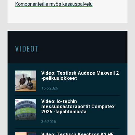
Komponenteille myös kasauspalvelu
VIDEOT
Video: Testissä Audeze Maxwell 2
-pelikuulokkeet
15.6.2026
Video: io-techin
messuosastoraportit Computex
2026 -tapahtumasta
3.6.2026
Video: Testissä Keychron K2 HE