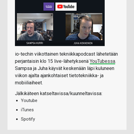
io-techin viikottainen tekniikkapodcast lähetetään
perjantaisin klo 15 live-lähetyksenä
YouTubessa
.
Sampsa ja Juha käyvät keskenään läpi kuluneen
viikon ajalta ajankohtaiset tietotekniikka- ja
mobiiliaiheet.
Jälkikäteen katseltavissa/kuunneltavissa:
Youtube
iTunes
Spotify