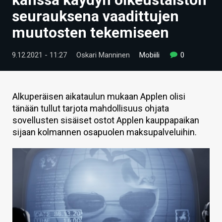
ARTIKKELIT
seurauksena vaadittujen
muutosten tekemiseen
VIDEOT
TECHBBS
9.12.2021 - 11:27
Oskari Manninen
Mobiili
0
TIETOA
HINTA.FI
Alkuperäisen aikataulun mukaan Applen olisi
tänään tullut tarjota mahdollisuus ohjata
KAUPPA
sovellusten sisäiset ostot Applen kauppapaikan
sijaan kolmannen osapuolen maksupalveluihin.
VAIHDA TEEMA
HAKU