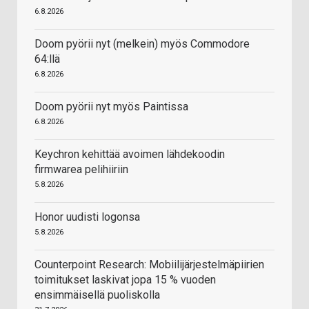
6.8.2026
Doom pyörii nyt (melkein) myös Commodore
64:llä
6.8.2026
Doom pyörii nyt myös Paintissa
6.8.2026
Keychron kehittää avoimen lähdekoodin
firmwarea pelihiiriin
5.8.2026
Honor uudisti logonsa
5.8.2026
Counterpoint Research: Mobiilijärjestelmäpiirien
toimitukset laskivat jopa 15 % vuoden
ensimmäisellä puoliskolla