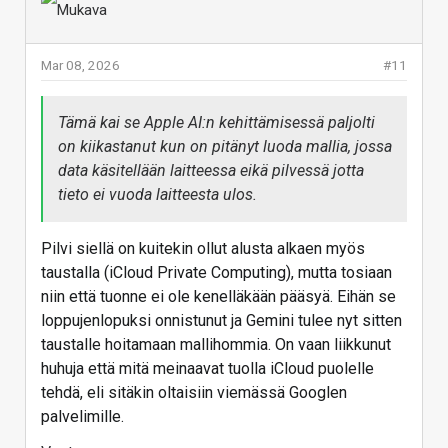
Mar 08, 2026
#11
Tämä kai se Apple AI:n kehittämisessä paljolti
on kiikastanut kun on pitänyt luoda mallia, jossa
data käsitellään laitteessa eikä pilvessä jotta
tieto ei vuoda laitteesta ulos.
Pilvi siellä on kuitekin ollut alusta alkaen myös
taustalla (iCloud Private Computing), mutta tosiaan
niin että tuonne ei ole kenelläkään pääsyä. Eihän se
loppujenlopuksi onnistunut ja Gemini tulee nyt sitten
taustalle hoitamaan mallihommia. On vaan liikkunut
huhuja että mitä meinaavat tuolla iCloud puolelle
tehdä, eli sitäkin oltaisiin viemässä Googlen
palvelimille.