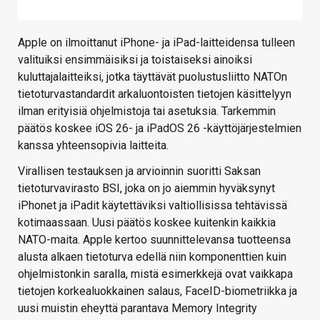
Apple on ilmoittanut iPhone- ja iPad-laitteidensa tulleen
valituiksi ensimmäisiksi ja toistaiseksi ainoiksi
kuluttajalaitteiksi, jotka täyttävät puolustusliitto NATOn
tietoturvastandardit arkaluontoisten tietojen käsittelyyn
ilman erityisiä ohjelmistoja tai asetuksia. Tarkemmin
päätös koskee iOS 26- ja iPadOS 26 -käyttöjärjestelmien
kanssa yhteensopivia laitteita.
Virallisen testauksen ja arvioinnin suoritti Saksan
tietoturvavirasto BSI, joka on jo aiemmin hyväksynyt
iPhonet ja iPadit käytettäviksi valtiollisissa tehtävissä
kotimaassaan. Uusi päätös koskee kuitenkin kaikkia
NATO-maita. Apple kertoo suunnittelevansa tuotteensa
alusta alkaen tietoturva edellä niin komponenttien kuin
ohjelmistonkin saralla, mistä esimerkkejä ovat vaikkapa
tietojen korkealuokkainen salaus, FaceID-biometriikka ja
uusi muistin eheyttä parantava Memory Integrity