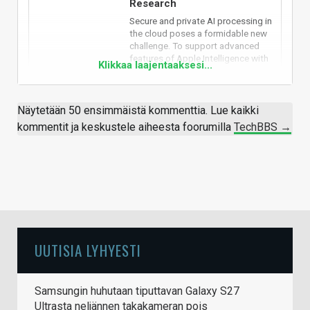
Research
Secure and private AI processing in
the cloud poses a formidable new
challenge. To support advanced
features of Apple Intelligence with
Klikkaa laajentaaksesi...
larger foundation models, we
created Private Cloud Compute
(PCC), a groundbreaking cloud
intelligence system designed
Näytetään 50 ensimmäistä kommenttia. Lue kaikki
specifically for private AI
kommentit ja keskustele aiheesta foorumilla
TechBBS →
processing...
security.apple.com
Spoiler content hidden.
Vastaa
UUTISIA LYHYESTI
Samsungin huhutaan tiputtavan Galaxy S27
Ultrasta neljännen takakameran pois