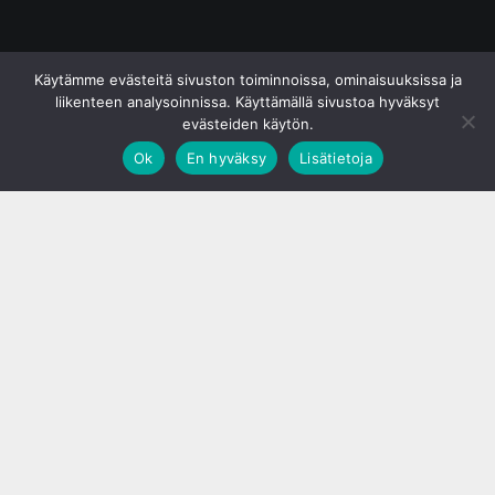
© S&J Media Oy
Käytämme evästeitä sivuston toiminnoissa, ominaisuuksissa ja
liikenteen analysoinnissa. Käyttämällä sivustoa hyväksyt
evästeiden käytön.
Ok
En hyväksy
Lisätietoja
;