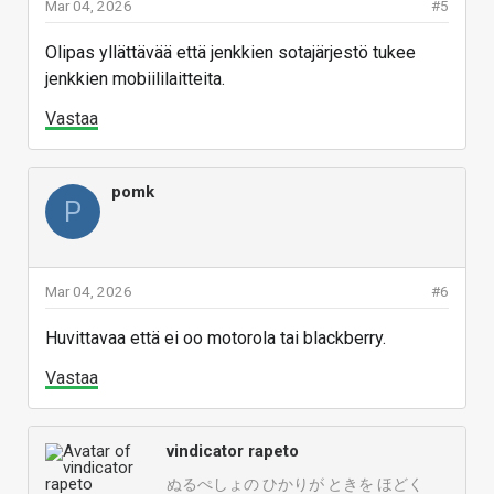
Mar 04, 2026
#5
Olipas yllättävää että jenkkien sotajärjestö tukee
jenkkien mobiililaitteita.
Vastaa
pomk
P
Mar 04, 2026
#6
Huvittavaa että ei oo motorola tai blackberry.
Vastaa
vindicator rapeto
ぬるぺしょの ひかりが ときを ほどく