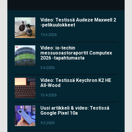
Video: Testissä Audeze Maxwell 2
-pelikuulokkeet
15.6.2026
Video: io-techin
messuosastoraportit Computex
2026 -tapahtumasta
3.6.2026
Video: Testissä Keychron K2 HE
All-Wood
13.4.2026
Uusi artikkeli & video: Testissä
Google Pixel 10a
9.3.2026