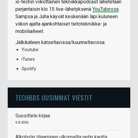
io-techin viikottainen tekniikkapodcast lähetetään
perjantaisin klo 15 live-lähetyksenä
YouTubessa
.
Sampsa ja Juha käyvät keskenään läpi kuluneen
viikon ajalta ajankohtaiset tietotekniikka- ja
mobiiliaiheet.
Jälkikäteen katseltavissa/kuunneltavissa:
Youtube
iTunes
Spotify
TECHBBS UUSIMMAT VIESTIT
Suosittele kirjaa
6.8.2026
Alkoholin tilaaminen ulkomailta netin kautta