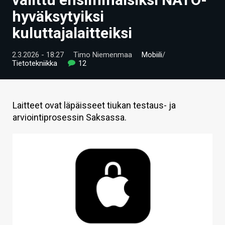
ARTIKKELIT
hyväksytyiksi
kuluttajalaitteiksi
VIDEOT
TECHBBS
2.3.2026 - 18:27
Timo Niemenmaa
Mobiili
/
Tietotekniikka
12
TIETOA
HINTA.FI
Laitteet ovat läpäisseet tiukan testaus- ja
arviointiprosessin Saksassa.
KAUPPA
VAIHDA TEEMA
HAKU