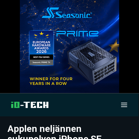
Applen neljännen
UUTISET
sukupolven iPhone SE