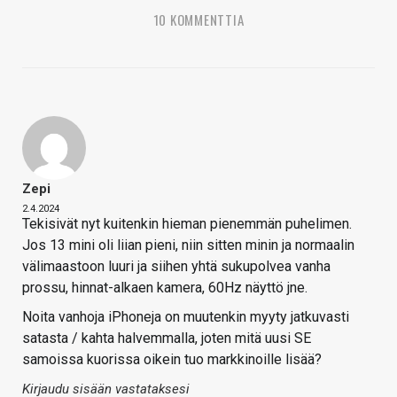
10 KOMMENTTIA
Zepi
2.4.2024
Tekisivät nyt kuitenkin hieman pienemmän puhelimen.
Jos 13 mini oli liian pieni, niin sitten minin ja normaalin
välimaastoon luuri ja siihen yhtä sukupolvea vanha
prossu, hinnat-alkaen kamera, 60Hz näyttö jne.
Noita vanhoja iPhoneja on muutenkin myyty jatkuvasti
satasta / kahta halvemmalla, joten mitä uusi SE
samoissa kuorissa oikein tuo markkinoille lisää?
Kirjaudu sisään vastataksesi