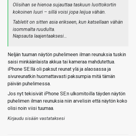
Olisihan se hienoa sujauttaa taskuun luottokortin
kokoinen luuri – sillä voisi jopa leijua vähän.
Tabletit on sitten asia erikseen, kun katsellaan vähän
isommalta ruudulta.
Napsauta laajentaaksesi…
Neljän tuuman näytön puhelimeen ilman reunuksia tuskin
saisi minkäänlaista akkua tai kameraa mahdutettua.
iPhone SE:llä oli paksut reunat ylä ja alaosassa ja
sivureunatkin huomattavasti paksumpia mitä tämän
päivän puhelimessa.
Jos nyt tekisivät iPhone SE:n ulkomitoilla täyden näytön
puhelimen ilman reunuksia niin arvelisin että näytön koko
olisi noin viisi tuumaa.
Kirjaudu sisään vastataksesi