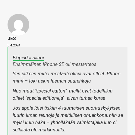
JES
3.4.2024
Ekipekka sanoi
Ensimmäinen iPhone SE oli mestariteos.
Sen jälkeen miltei mestariteoksia ovat olleet iPhone
minit – toki nekin hieman suurehkoja.
Nuo muut "special editon" -mallit ovat todellakin
olleet "special editioneja"
aivan turhaa kuraa
Jos apple löisi tiskiin 4 tuumaisen suorituskykyisen
luurin ilman reunoja ja maltillisen ohuehkona, niin se
myisi kuin häkä – yhdelläkään valmistajalla kun ei
sellaista ole markkinoilla.