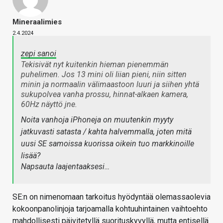
Mineraalimies
2.4.2024
zepi sanoi
Tekisivät nyt kuitenkin hieman pienemmän
puhelimen. Jos 13 mini oli liian pieni, niin sitten
minin ja normaalin välimaastoon luuri ja siihen yhtä
sukupolvea vanha prossu, hinnat-alkaen kamera,
60Hz näyttö jne.
Noita vanhoja iPhoneja on muutenkin myyty
jatkuvasti satasta / kahta halvemmalla, joten mitä
uusi SE samoissa kuorissa oikein tuo markkinoille
lisää?
Napsauta laajentaaksesi…
SE:n on nimenomaan tarkoitus hyödyntää olemassaolevia
kokoonpanolinjoja tarjoamalla kohtuuhintainen vaihtoehto
mahdollisesti päivitetyllä suorituskyvyllä, mutta entisellä