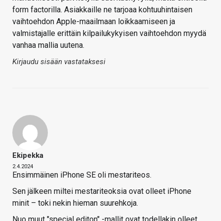
form factorilla. Asiakkaille ne tarjoaa kohtuuhintaisen
vaihtoehdon Apple-maailmaan loikkaamiseen ja
valmistajalle erittäin kilpailukykyisen vaihtoehdon myydä
vanhaa mallia uutena.
Kirjaudu sisään vastataksesi
Ekipekka
2.4.2024
Ensimmäinen iPhone SE oli mestariteos.
Sen jälkeen miltei mestariteoksia ovat olleet iPhone
minit – toki nekin hieman suurehkoja.
Nuo muut "special editon" -mallit ovat todellakin olleet