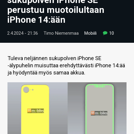
ARTIKKELIT
perustuu muotoilultaan
iPhone 14:ään
VIDEOT
TECHBBS
2.4.2024 - 21:36
Timo Niemenmaa
Mobiili
10
TIETOA
HINTA.FI
Tuleva neljännen sukupolven iPhone SE
-älypuhelin muisuttaa erehdyttävästi iPhone 14:ää
KAUPPA
ja hyödyntää myös samaa akkua.
VAIHDA TEEMA
HAKU