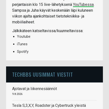
perjantaisin klo 15 live-lähetyksenä
YouTubessa
.
Sampsa ja Juha käyvät keskenään läpi kuluneen
viikon ajalta ajankohtaiset tietotekniikka- ja
mobiiliaiheet.
Jälkikäteen katseltavissa/kuunneltavissa:
Youtube
iTunes
Spotify
TECHBBS UUSIMMAT VIESTIT
Ajotavat ja liikennesäännöt
9.8.2026
Tesla S,3,X,Y, Roadster ja Cybertruck yleistä