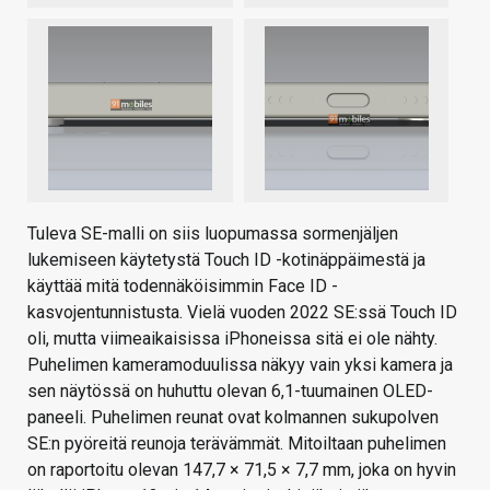
Tuleva SE-malli on siis luopumassa sormenjäljen
lukemiseen käytetystä Touch ID -kotinäppäimestä ja
käyttää mitä todennäköisimmin Face ID -
kasvojentunnistusta. Vielä vuoden 2022 SE:ssä Touch ID
oli, mutta viimeaikaisissa iPhoneissa sitä ei ole nähty.
Puhelimen kameramoduulissa näkyy vain yksi kamera ja
sen näytössä on huhuttu olevan 6,1-tuumainen OLED-
paneeli. Puhelimen reunat ovat kolmannen sukupolven
SE:n pyöreitä reunoja terävämmät. Mitoiltaan puhelimen
on raportoitu olevan 147,7
×
71,5
×
7,7 mm, joka on hyvin