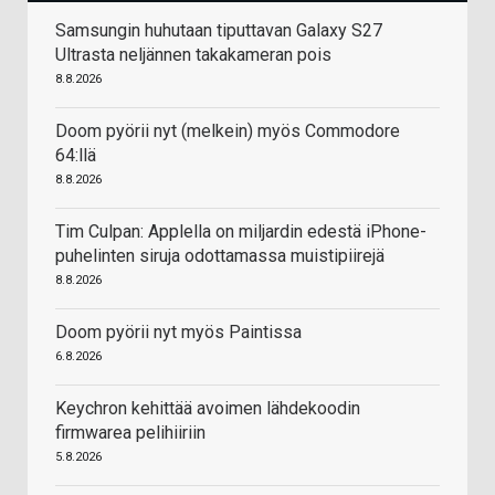
Samsungin huhutaan tiputtavan Galaxy S27
Ultrasta neljännen takakameran pois
8.8.2026
Doom pyörii nyt (melkein) myös Commodore
64:llä
8.8.2026
Tim Culpan: Applella on miljardin edestä iPhone-
puhelinten siruja odottamassa muistipiirejä
8.8.2026
Doom pyörii nyt myös Paintissa
6.8.2026
Keychron kehittää avoimen lähdekoodin
firmwarea pelihiiriin
5.8.2026