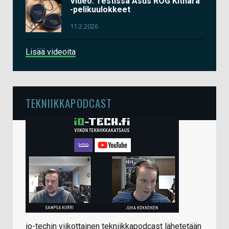
Video: Testissä Asus ROG Kithara
-pelikuulokkeet
11.2.2026
Lisää videoita
TEKNIIKKAPODCAST
io-techin viikottainen tekniikkapodcast lähetetään