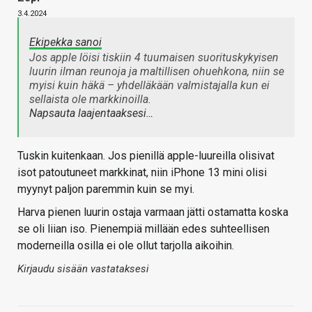
3.4.2024
Ekipekka sanoi
Jos apple löisi tiskiin 4 tuumaisen suorituskykyisen
luurin ilman reunoja ja maltillisen ohuehkona, niin se
myisi kuin häkä – yhdelläkään valmistajalla kun ei
sellaista ole markkinoilla.
Napsauta laajentaaksesi…
Tuskin kuitenkaan. Jos pienillä apple-luureilla olisivat
isot patoutuneet markkinat, niin iPhone 13 mini olisi
myynyt paljon paremmin kuin se myi.
Harva pienen luurin ostaja varmaan jätti ostamatta koska
se oli liian iso. Pienempiä millään edes suhteellisen
moderneilla osilla ei ole ollut tarjolla aikoihin.
Kirjaudu sisään vastataksesi