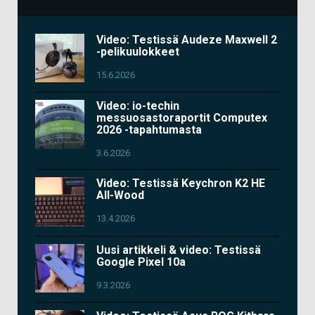
Video: Testissä Audeze Maxwell 2
-pelikuulokkeet
15.6.2026
Video: io-techin
messuosastoraportit Computex
2026 -tapahtumasta
3.6.2026
Video: Testissä Keychron K2 HE
All-Wood
13.4.2026
Uusi artikkeli & video: Testissä
Google Pixel 10a
9.3.2026