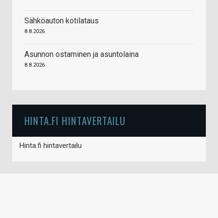
Sähköauton kotilataus
8.8.2026
Asunnon ostaminen ja asuntolaina
8.8.2026
HINTA.FI HINTAVERTAILU
Hinta.fi hintavertailu