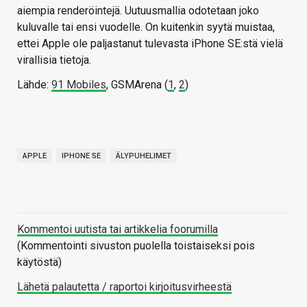
aiempia renderöintejä. Uutuusmallia odotetaan joko
kuluvalle tai ensi vuodelle. On kuitenkin syytä muistaa,
ettei Apple ole paljastanut tulevasta iPhone SE:stä vielä
virallisia tietoja.
Lähde:
91 Mobiles
, GSMArena (
1
,
2
)
APPLE
IPHONE SE
ÄLYPUHELIMET
Kommentoi uutista tai artikkelia foorumilla
(Kommentointi sivuston puolella toistaiseksi pois
käytöstä)
Lähetä palautetta / raportoi kirjoitusvirheestä