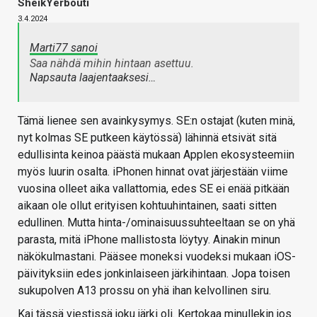
SheikYerbouti
3.4.2024
Marti77 sanoi
Saa nähdä mihin hintaan asettuu.
Napsauta laajentaaksesi…
Tämä lienee sen avainkysymys. SE:n ostajat (kuten minä,
nyt kolmas SE putkeen käytössä) lähinnä etsivät sitä
edullisinta keinoa päästä mukaan Applen ekosysteemiin
myös luurin osalta. iPhonen hinnat ovat järjestään viime
vuosina olleet aika vallattomia, edes SE ei enää pitkään
aikaan ole ollut erityisen kohtuuhintainen, saati sitten
edullinen. Mutta hinta-/ominaisuussuhteeltaan se on yhä
parasta, mitä iPhone mallistosta löytyy. Ainakin minun
näkökulmastani. Pääsee moneksi vuodeksi mukaan iOS-
päivityksiin edes jonkinlaiseen järkihintaan. Jopa toisen
sukupolven A13 prossu on yhä ihan kelvollinen siru.
Kai tässä viestissä joku järki oli. Kertokaa minullekin jos