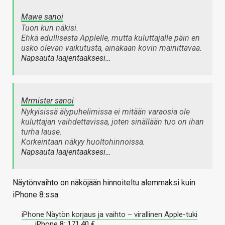
Mawe sanoi
Tuon kun näkisi.
Ehkä edullisesta Applelle, mutta kuluttajalle päin en
usko olevan vaikutusta, ainakaan kovin mainittavaa.
Napsauta laajentaaksesi…
Mrmister sanoi
Nykyisissä älypuhelimissa ei mitään varaosia ole
kuluttajan vaihdettavissa, joten sinällään tuo on ihan
turha lause.
Korkeintaan näkyy huoltohinnoissa.
Napsauta laajentaaksesi…
Näytönvaihto on näköjään hinnoiteltu alemmaksi kuin
iPhone 8:ssa.
iPhone Näytön korjaus ja vaihto – virallinen Apple-tuki
iPhone 8: 171,40 €