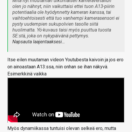
Mitä nyt muutaman ulkomaisen kameravertailun
olen jo nähnyt, niin vaikuttaisi ettei tuon A13-piirin
potentiaalia ole hyödynnetty kameran kanssa, tai
vaihtoehtoisesti että tuo vanhempi kamerasensori ei
pysty uudempien sukupolvien tasolle siitä
huolimatta. Yö-kuvaus taisi myös puuttua tuosta
SE:stä, joka on nykypäivänä pettymys.
Napsauta laajentaaksesi…
Itse eilen muutaman videon Youtubesta kaivoin ja jos ero
on ainoastaan A13:ssa, niin onhan se ihan näkyvä.
Esimerkkinä vaikka
Myös dynamiikassa tuntuisi olevan selkeä ero, mutta