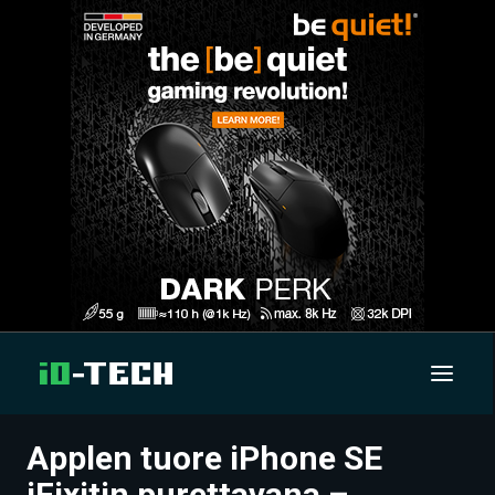
Applen tuore iPhone SE
UUTISET
iFixitin purettavana –