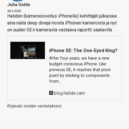
Juha Uotila
28.4.2020
Haliden (kamerasovellus iPhonelle) kehittäjät julkaisee
aina näitä deep divejä noista iPhonen kameroista ja nyt
on uuden SE:n kamerasta vastaava raportti saatavilla
iPhone SE: The One-Eyed King?
After four years, we have a new
budget-conscious iPhone. Like
previous SE, it reaches that price
point by sticking to components
from…
blog.halide.cam
Kirjaudu sisään vastataksesi