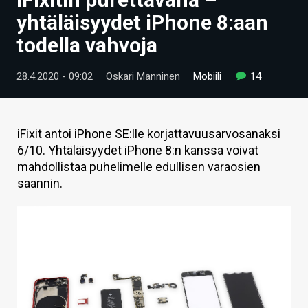
ARTIKKELIT
yhtäläisyydet iPhone 8:aan
todella vahvoja
VIDEOT
TECHBBS
28.4.2020 - 09:02
Oskari Manninen
Mobiili
14
TIETOA
HINTA.FI
iFixit antoi iPhone SE:lle korjattavuusarvosanaksi
6/10. Yhtäläisyydet iPhone 8:n kanssa voivat
KAUPPA
mahdollistaa puhelimelle edullisen varaosien
saannin.
VAIHDA TEEMA
HAKU