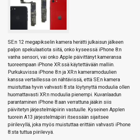
SE:n 12 megapikselin kamera herätti julkaisun jälkeen
paljon spekulaatiota siitä, onko kyseessä iPhone 8:n
vanha sensori, vai onko Apple päivittänyt kameransa
tuoreempaan iPhone XR:ssä käytettävään malliin.
Purkukuvissa iPhone 8:n ja XR:n kameramoduulien
kanssa vertaillessa on nähtävissä, että SE:n kamera
muistuttaa hyvin vahvasti 8:sta löytynyttä moduulia ollen
huomattavasti XR:n moduulia pienempi. Kuvanlaadun
parantaminen iPhone 8:aan verrattuna jääkin siis
päivitetyn järjestelmäpiirin vastuulle. Kyseinen Applen
tuorein A13 järjestelmäpiiri itsessään sijaitsee
piirilevyllä, joka myös muistuttaa erittäin vahvasti iPhone
8:sta tuttua piirilevyä.