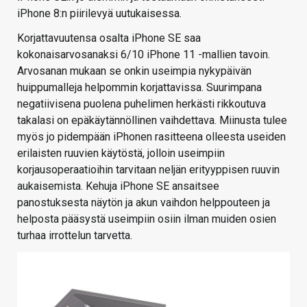
iPhone 8:n piirilevyä uutukaisessa.
Korjattavuutensa osalta iPhone SE saa
kokonaisarvosanaksi 6/10 iPhone 11 -mallien tavoin.
Arvosanan mukaan se onkin useimpia nykypäivän
huippumalleja helpommin korjattavissa. Suurimpana
negatiivisena puolena puhelimen herkästi rikkoutuva
takalasi on epäkäytännöllinen vaihdettava. Miinusta tulee
myös jo pidempään iPhonen rasitteena olleesta useiden
erilaisten ruuvien käytöstä, jolloin useimpiin
korjausoperaatioihin tarvitaan neljän erityyppisen ruuvin
aukaisemista. Kehuja iPhone SE ansaitsee
panostuksesta näytön ja akun vaihdon helppouteen ja
helposta pääsystä useimpiin osiin ilman muiden osien
turhaa irrottelun tarvetta.