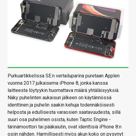
Purkuartikkelissa SE:n vertailuparina puretaan Applen
vuonna 2017 julkaisema iPhone 8, jonka kanssa
laitteesta löytyykin huomattava määrä yhtäläisyyksiä.
Näky puhelinten aukaisun jälkeen on käytännössä
identtinen ja puhelin saakin kehuja todennäköisesti
helposta ja edullisesta varaosien saatavuudesta, sillä
suuri osa puhelimen osista, kuten Taptic Engine -
tärinämoottori tai pääkaiutin, ovat identtisiä iPhone 8:n
osiin nähden. Harmillisesti myös akun koko on pysynyt