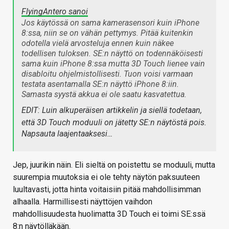
FlyingAntero sanoi
Jos käytössä on sama kamerasensori kuin iPhone
8:ssa, niin se on vähän pettymys. Pitää kuitenkin
odotella vielä arvosteluja ennen kuin näkee
todellisen tuloksen. SE:n näyttö on todennäköisesti
sama kuin iPhone 8:ssa mutta 3D Touch lienee vain
disabloitu ohjelmistollisesti. Tuon voisi varmaan
testata asentamalla SE:n näyttö iPhone 8:iin.
Samasta syystä akkua ei ole saatu kasvatettua.
EDIT: Luin alkuperäisen artikkelin ja siellä todetaan,
että 3D Touch moduuli on jätetty SE:n näytöstä pois.
Napsauta laajentaaksesi…
Jep, juurikin näin. Eli sieltä on poistettu se moduuli, mutta
suurempia muutoksia ei ole tehty näytön paksuuteen
luultavasti, jotta hinta voitaisiin pitää mahdollisimman
alhaalla. Harmillisesti näyttöjen vaihdon
mahdollisuudesta huolimatta 3D Touch ei toimi SE:ssä
8:n näytölläkään.