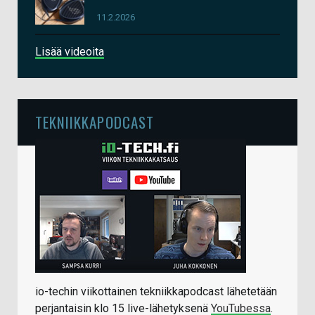
11.2.2026
Lisää videoita
TEKNIIKKAPODCAST
io-techin viikottainen tekniikkapodcast lähetetään
perjantaisin klo 15 live-lähetyksenä
YouTubessa
.