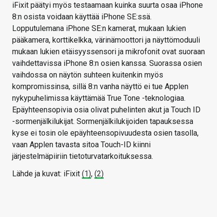
iFixit päätyi myös testaamaan kuinka suurta osaa iPhone
8:n osista voidaan käyttää iPhone SE:ssä.
Lopputulemana iPhone SE:n kamerat, mukaan lukien
pääkamera, korttikelkka, värinämoottori ja näyttömoduuli
mukaan lukien etäisyyssensori ja mikrofonit ovat suoraan
vaihdettavissa iPhone 8:n osien kanssa. Suorassa osien
vaihdossa on näytön suhteen kuitenkin myös
kompromissinsa, sillä 8:n vanha näyttö ei tue Applen
nykypuhelimissa käyttämää True Tone -teknologiaa.
Epäyhteensopivia osia olivat puhelinten akut ja Touch ID
-sormenjälkilukijat. Sormenjälkilukijoiden tapauksessa
kyse ei tosin ole epäyhteensopivuudesta osien tasolla,
vaan Applen tavasta sitoa Touch-ID kiinni
järjestelmäpiiriin tietoturvatarkoituksessa.
Lähde ja kuvat: iFixit
(1)
,
(2)