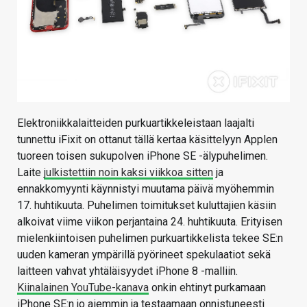
Elektroniikkalaitteiden purkuartikkeleistaan laajalti
tunnettu iFixit on ottanut tällä kertaa käsittelyyn Applen
tuoreen toisen sukupolven iPhone SE -älypuhelimen.
Laite
julkistettiin noin kaksi viikkoa sitten
ja
ennakkomyynti käynnistyi muutama päivä myöhemmin
17. huhtikuuta. Puhelimen toimitukset kuluttajien käsiin
alkoivat viime viikon perjantaina 24. huhtikuuta. Erityisen
mielenkiintoisen puhelimen purkuartikkelista tekee SE:n
uuden kameran ympärillä pyörineet spekulaatiot sekä
laitteen vahvat yhtäläisyydet iPhone 8 -malliin.
Kiinalainen YouTube-kanava
onkin ehtinyt purkamaan
iPhone SE:n jo aiemmin ja testaamaan onnistuneesti