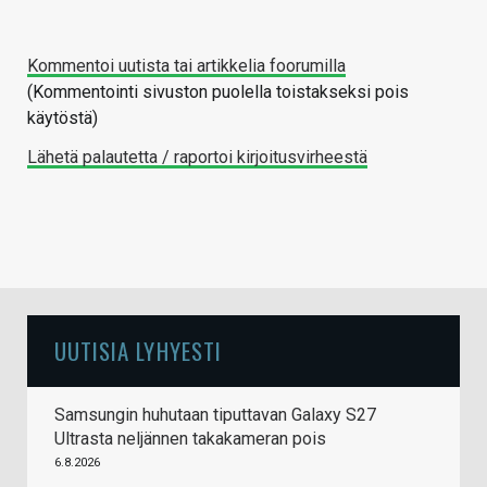
Kommentoi uutista tai artikkelia foorumilla
(Kommentointi sivuston puolella toistakseksi pois
käytöstä)
Lähetä palautetta / raportoi kirjoitusvirheestä
UUTISIA LYHYESTI
Samsungin huhutaan tiputtavan Galaxy S27
Ultrasta neljännen takakameran pois
6.8.2026