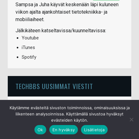
Sampsa ja Juha käyvät keskenään läpi kuluneen
viikon ajalta ajankohtaiset tietotekniikka- ja
mobiiliaiheet.
Jälkikäteen katseltavissa/kuunneltavissa:
Youtube
iTunes
Spotify
TECHBBS UUSIMMAT VIESTIT
Suosittele kirjaa
Käytämme evästeitä sivuston toiminnoissa, ominaisuuksissa ja
6.8.2026
liikenteen analysoinnissa. Käyttämällä sivustoa hyväksyt
evästeiden käytön.
Alkoholin tilaaminen ulkomailta netin kautta
Ok
En hyväksy
Lisätietoja
6.8.2026