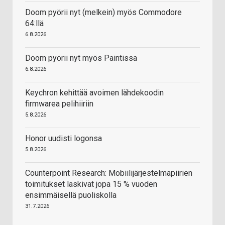
Doom pyörii nyt (melkein) myös Commodore
64:llä
6.8.2026
Doom pyörii nyt myös Paintissa
6.8.2026
Keychron kehittää avoimen lähdekoodin
firmwarea pelihiiriin
5.8.2026
Honor uudisti logonsa
5.8.2026
Counterpoint Research: Mobiilijärjestelmäpiirien
toimitukset laskivat jopa 15 % vuoden
ensimmäisellä puoliskolla
31.7.2026