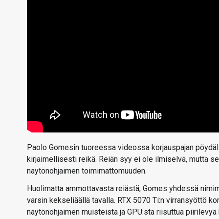
Paolo Gomesin tuoreessa videossa korjauspajan pöydälle
kirjaimellisesti reikä. Reiän syy ei ole ilmiselvä, mutta 
näytönohjaimen toimimattomuuden.
Huolimatta ammottavasta reiästä, Gomes yhdessä nimim
varsin kekseliäällä tavalla. RTX 5070 Ti:n virransyöttö k
näytönohjaimen muisteista ja GPU:sta riisuttua piirilevyä