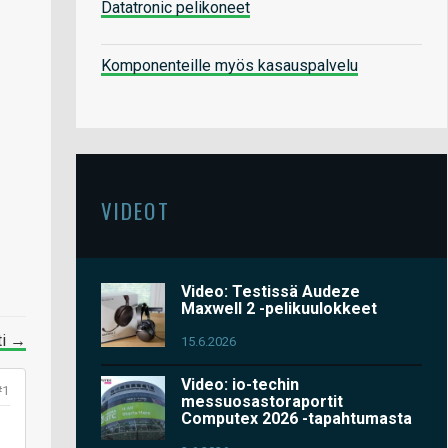
Datatronic pelikoneet
Komponenteille myös kasauspalvelu
VIDEOT
Video: Testissä Audeze
Maxwell 2 -pelikuulokkeet
ti →
15.6.2026
Video: io-techin
#1
messuosastoraportit
Computex 2026 -tapahtumasta