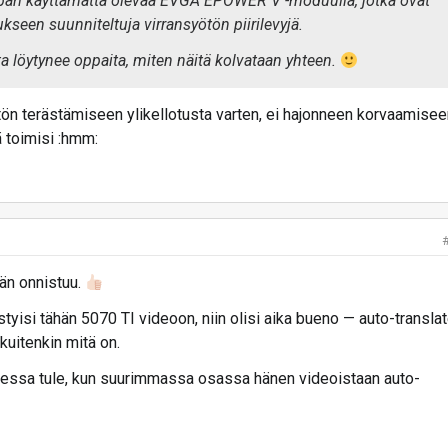
a pari käyttämättä olevaa EVGA EPOWER V -moduulia, jotka ovat
ukseen suunniteltuja virransyötön piirilevyjä.
lta löytynee oppaita, miten näitä kolvataan yhteen.
tön terästämiseen ylikellotusta varten, ei hajonneen korvaamisee
ä toimisi :hmm:
ään onnistuu.
tyisi tähän 5070 TI videoon, niin olisi aika bueno — auto-transla
kuitenkin mitä on.
eessa tule, kun suurimmassa osassa hänen videoistaan auto-