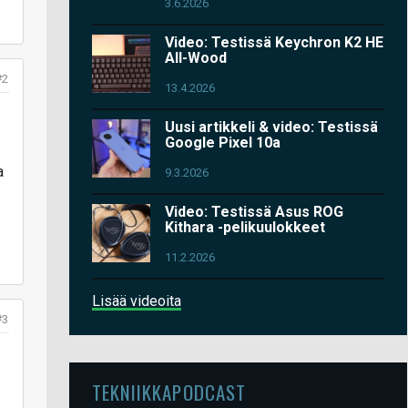
3.6.2026
Video: Testissä Keychron K2 HE
All-Wood
#2
13.4.2026
Uusi artikkeli & video: Testissä
Google Pixel 10a
a
9.3.2026
Video: Testissä Asus ROG
Kithara -pelikuulokkeet
11.2.2026
Lisää videoita
#3
TEKNIIKKAPODCAST