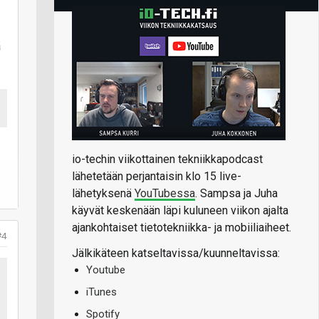
ä
io-techin viikottainen tekniikkapodcast
lähetetään perjantaisin klo 15 live-
lähetyksenä
YouTubessa
. Sampsa ja Juha
käyvät keskenään läpi kuluneen viikon ajalta
ajankohtaiset tietotekniikka- ja mobiiliaiheet.
#4
Jälkikäteen katseltavissa/kuunneltavissa:
Youtube
iTunes
Spotify