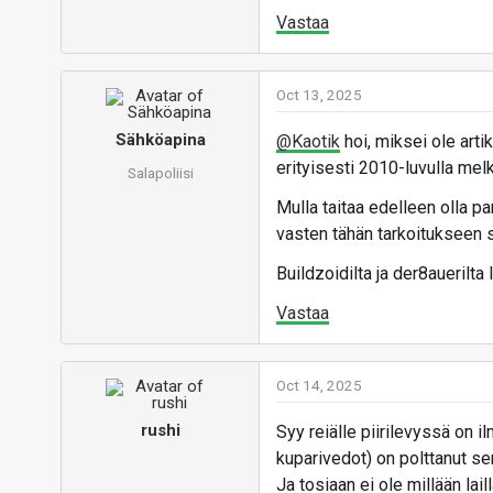
Vastaa
Oct 13, 2025
Sähköapina
@Kaotik
hoi, miksei ole arti
erityisesti 2010-luvulla melko
Salapoliisi
Mulla taitaa edelleen olla 
vasten tähän tarkoitukseen su
Buildzoidilta ja der8auerilta
Vastaa
Oct 14, 2025
rushi
Syy reiälle piirilevyssä on 
kuparivedot) on polttanut sen
Ja tosiaan ei ole millään lail