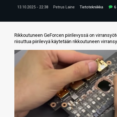
13.10.2025 - 22:38
Petrus Laine
Tietotekniikka
6
Rikkoutuneen GeForcen piirilevyssä on virransyöt
riisuttua piirilevyä käytetään rikkoutuneen virran