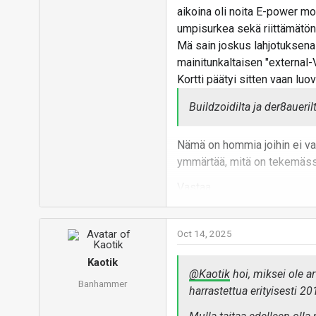
aikoina oli noita E-power mod
umpisurkea sekä riittämätön
Mä sain joskus lahjotuksena 2
mainitunkaltaisen "external-V
Kortti päätyi sitten vaan l
Buildzoidilta ja der8aueri
Nämä on hommia joihin ei vars
ymmärtää, mitä on tekemäss
Vastaa
Oct 14, 2025
Kaotik
@Kaotik
hoi, miksei ole a
Banhammer
harrastettua erityisesti 20