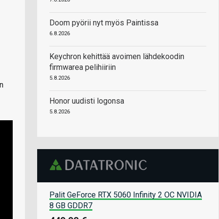
Doom pyörii nyt myös Paintissa
6.8.2026
Keychron kehittää avoimen lähdekoodin
firmwarea pelihiiriin
5.8.2026
n
Honor uudisti logonsa
5.8.2026
Palit GeForce RTX 5060 Infinity 2 OC NVIDIA
8 GB GDDR7