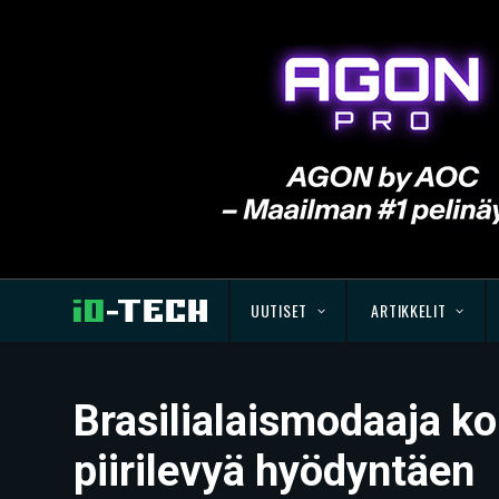
UUTISET
ARTIKKELIT
Brasilialaismodaaja k
piirilevyä hyödyntäen