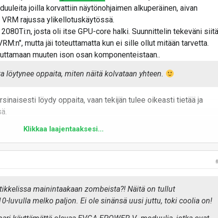
uuleita joilla korvattiin näytönohjaimen alkuperäinen, aivan
 VRM rajussa ylikellotuskäytössä.
080Ti:n, josta oli itse GPU-core halki. Suunnittelin tekeväni siit
RM:n", mutta jäi toteuttamatta kun ei sille ollut mitään tarvetta.
uovuttamaan muuten ison osan komponenteistaan..
lta löytynee oppaita, miten näitä kolvataan yhteen.
inaisesti löydy oppaita, vaan tekijän tulee oikeasti tietää ja
ä.
Klikkaa laajentaaksesi...
rtikkelissa mainintaakaan zombeista?! Näitä on tullut
10-luvulla melko paljon. Ei ole sinänsä uusi juttu, toki coolia on!