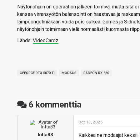
Näytönohjain on operaation jälkeen toimiva, mutta sitä 
kanssa virransyötön balansointi on haastavaa ja raskaam
lämpöongelmiakaan voida pois sulkea. Gomes ja Sidnelson
näytönohjain toimimaan vielä normaalisti kuormasta riipp
Lähde:
VideoCardz
GEFORCE RTX 5070 TI
MODAUS
RADEON RX 580
6
kommenttia
Oct 13, 2025
Intta83
Kaikkea ne modaajat keksii.