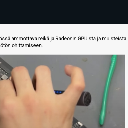
össä ammottava reikä ja Radeonin GPU:sta ja muisteista
syötön ohittamiseen.