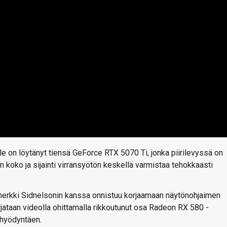
 on löytänyt tiensä GeForce RTX 5070 Ti, jonka piirilevyssä on
sen koko ja sijainti virransyötön keskellä varmistaa tehokkaasti
erkki Sidnelsonin kanssa onnistuu korjaamaan näytönohjaimen
orjataan videolla ohittamalla rikkoutunut osa Radeon RX 580 -
 hyödyntäen.