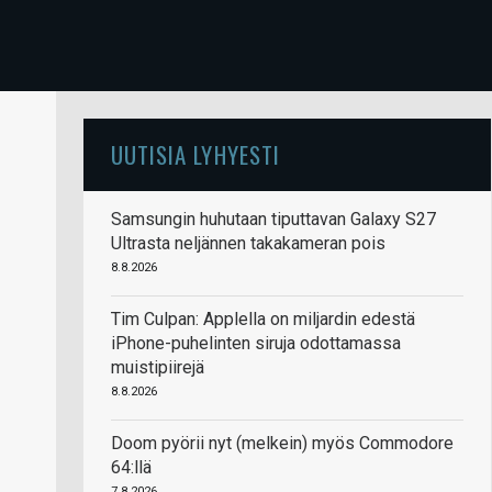
UUTISIA LYHYESTI
Samsungin huhutaan tiputtavan Galaxy S27
Ultrasta neljännen takakameran pois
8.8.2026
Tim Culpan: Applella on miljardin edestä
iPhone-puhelinten siruja odottamassa
muistipiirejä
8.8.2026
Doom pyörii nyt (melkein) myös Commodore
64:llä
7.8.2026