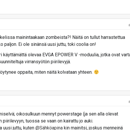
kkelissa mainintaakaan zombeista?! Näitä on tullut harrastettua
 paljon. Ei ole sinänsä uusi juttu, toki coolia on!
pari käyttämättä olevaa EVGA EPOWER V -moduulia, jotka ovat vart
unniteltuja virransyötön piirilevyjä.
 löytynee oppaita, miten näitä kolvataan yhteen.
ilmiselvä; oikosulkuun mennyt powerstage (ja sen alla olevat
 piirilevyyn, tuossa se vaan on kairattu jo auki.
la uusi juttu, kuten
@Sähköapina
kin mainitsi, joskus menneinä