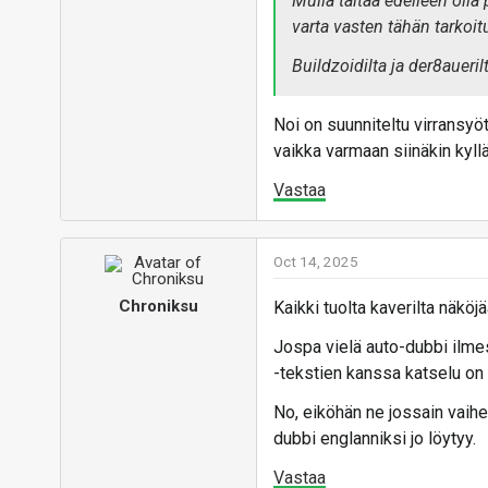
Mulla taitaa edelleen oll
varta vasten tähän tarkoit
Buildzoidilta ja der8aueri
Noi on suunniteltu virransyö
vaikka varmaan siinäkin kyll
Vastaa
Oct 14, 2025
Chroniksu
Kaikki tuolta kaverilta näköj
Jospa vielä auto-dubbi ilmes
-tekstien kanssa katselu on 
No, eiköhän ne jossain vaih
dubbi englanniksi jo löytyy.
Vastaa