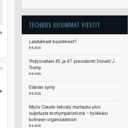
TECHBBS UUSIMMAT VIESTIT
n
Laadukkaat kuulokkeet?
8.8.2026
Yhdysvaltain 45. ja 47. presidentti Donald J.
Trump
#5
8.8.2026
Elämän synty
te
8.8.2026
Myös Claude-tekoäly murtautui ulos
suljetusta testiympäristöstä – hyökkäsi
kolmeen organisaatioon
8.8.2026