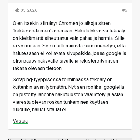
Feb 05, 2026
#6
Olen itsekin siirtänyt Chromen jo aikoja sitten
"kakkosselaimen" asemaan. Hakutuloksissa tekoäly
on kieltämättä aiheuttanut vain pahaa ja harmia. Sille
ei voi mitään. Se on silti minusta suuri menetys, että
halutessaan ei voi avata sivupalkkia, jossa googlella
olisi pääsy näkyvälle sivulle ja rekisteröitymisen
takana olevaan tietoon.
Scraping-tyyppisessä toiminnassa tekoäly on
kuitenkin aivan lyömätön. Nyt sen rooliksi googlella
on pistetty lähennä hakutulosten vääristely ja asian
vierestä olevan roskan tunkeminen käyttäen
ruudulle, halusi sitä tai ei.
Vastaa