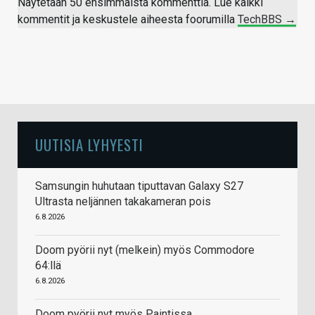
Näytetään 50 ensimmäistä kommenttia. Lue kaikki
kommentit ja keskustele aiheesta foorumilla
TechBBS →
UUTISIA LYHYESTI
Samsungin huhutaan tiputtavan Galaxy S27
Ultrasta neljännen takakameran pois
6.8.2026
Doom pyörii nyt (melkein) myös Commodore
64:llä
6.8.2026
Doom pyörii nyt myös Paintissa