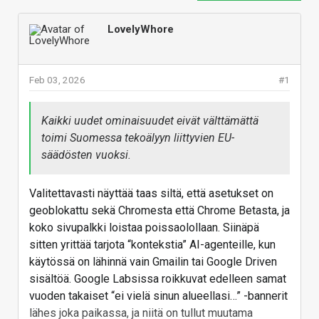
LovelyWhore
Feb 03, 2026
#1
Kaikki uudet ominaisuudet eivät välttämättä
toimi Suomessa tekoälyyn liittyvien EU-
säädösten vuoksi.
Valitettavasti näyttää taas siltä, että asetukset on
geoblokattu sekä Chromesta että Chrome Betasta, ja
koko sivupalkki loistaa poissaolollaan. Siinäpä
sitten yrittää tarjota “kontekstia” AI-agenteille, kun
käytössä on lähinnä vain Gmailin tai Google Driven
sisältöä. Google Labsissa roikkuvat edelleen samat
vuoden takaiset “ei vielä sinun alueellasi…” -bannerit
lähes joka paikassa, ja niitä on tullut muutama