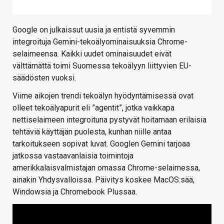
Google on julkaissut uusia ja entistä syvemmin
integroituja Gemini-tekoälyominaisuuksia Chrome-
selaimeensa. Kaikki uudet ominaisuudet eivät
välttämättä toimi Suomessa tekoälyyn liittyvien EU-
säädösten vuoksi.
Viime aikojen trendi tekoälyn hyödyntämisessä ovat
olleet tekoälyapurit eli ”agentit”, jotka vaikkapa
nettiselaimeen integroituna pystyvät hoitamaan erilaisia
tehtäviä käyttäjän puolesta, kunhan niille antaa
tarkoitukseen sopivat luvat. Googlen Gemini tarjoaa
jatkossa vastaavanlaisia toimintoja
amerikkalaisvalmistajan omassa Chrome-selaimessa,
ainakin Yhdysvalloissa. Päivitys koskee MacOS:sää,
Windowsia ja Chromebook Plussaa.