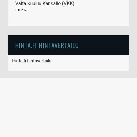
Valta Kuuluu Kansalle (VKK)
6.8.2026
HINTA.FI HINTAVERTAILU
Hinta.fi hintavertailu