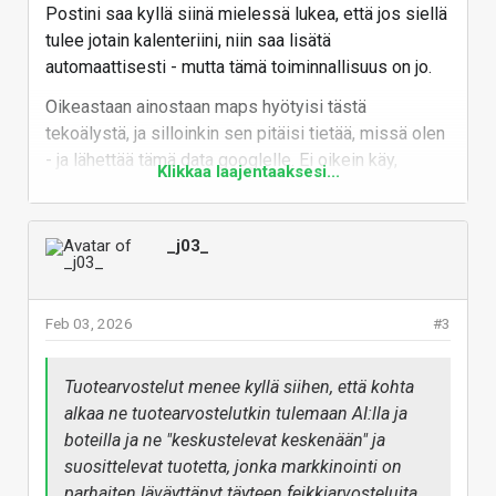
Postini saa kyllä siinä mielessä lukea, että jos siellä
Vastaa
tulee jotain kalenteriini, niin saa lisätä
automaattisesti - mutta tämä toiminnallisuus on jo.
Oikeastaan ainostaan maps hyötyisi tästä
tekoälystä, ja silloinkin sen pitäisi tietää, missä olen
- ja lähettää tämä data googlelle. Ei oikein käy,
Klikkaa laajentaaksesi...
Suomessa - mutta ulkomailla saa toki trackata ja
antaaa suosituksia paikoista, jossa voisin käydä, kun
nämä on jo merkattu google mapsiin.
_j03_
Google Photos ei saisi käyttää minun kuviani
mihinkään. Niiden kaikki oikeudet ovat minulla ja
Feb 03, 2026
#3
niissä voi olla henkilöitä, jotka eivät halua päätyä
googlen opetusmateriaaliksi. Minäkään en halua
päätyä sinne kuvineni.
Tuotearvostelut menee kyllä siihen, että kohta
alkaa ne tuotearvostelutkin tulemaan AI:lla ja
Vastaa
boteilla ja ne "keskustelevat keskenään" ja
suosittelevat tuotetta, jonka markkinointi on
parhaiten läväyttänyt täyteen feikkiarvosteluita.