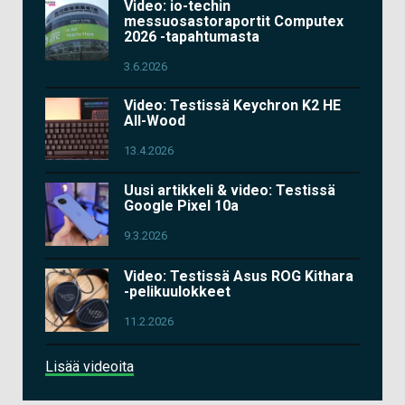
Video: io-techin
messuosastoraportit Computex
2026 -tapahtumasta
3.6.2026
Video: Testissä Keychron K2 HE
All-Wood
13.4.2026
Uusi artikkeli & video: Testissä
Google Pixel 10a
9.3.2026
Video: Testissä Asus ROG Kithara
-pelikuulokkeet
11.2.2026
Lisää videoita