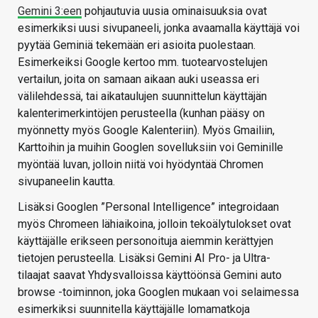
Gemini 3:een
pohjautuvia uusia ominaisuuksia ovat
esimerkiksi uusi sivupaneeli, jonka avaamalla käyttäjä voi
pyytää Geminiä tekemään eri asioita puolestaan.
Esimerkeiksi Google kertoo mm. tuotearvostelujen
vertailun, joita on samaan aikaan auki useassa eri
välilehdessä, tai aikataulujen suunnittelun käyttäjän
kalenterimerkintöjen perusteella (kunhan pääsy on
myönnetty myös Google Kalenteriin). Myös Gmailiin,
Karttoihin ja muihin Googlen sovelluksiin voi Geminille
myöntää luvan, jolloin niitä voi hyödyntää Chromen
sivupaneelin kautta.
Lisäksi Googlen ”Personal Intelligence” integroidaan
myös Chromeen lähiaikoina, jolloin tekoälytulokset ovat
käyttäjälle erikseen personoituja aiemmin kerättyjen
tietojen perusteella. Lisäksi Gemini AI Pro- ja Ultra-
tilaajat saavat Yhdysvalloissa käyttöönsä Gemini auto
browse -toiminnon, joka Googlen mukaan voi selaimessa
esimerkiksi suunnitella käyttäjälle lomamatkoja