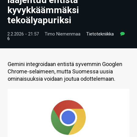
ARTIKKELIT
kyvykkäämmäksi
tekoälyapuriksi
VIDEOT
TECHBBS
2.2.2026 - 21:57
Timo Niemenmaa
Tietotekniikka
6
TIETOA
HINTA.FI
Gemini integroidaan entistä syvemmin Googlen
Chrome-selaimeen, mutta Suomessa uusia
KAUPPA
ominaisuuksia voidaan joutua odottelemaan.
VAIHDA TEEMA
HAKU