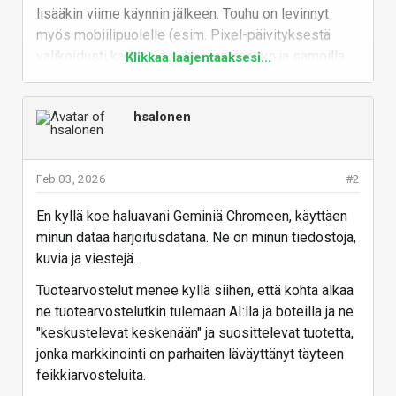
lisääkin viime käynnin jälkeen. Touhu on levinnyt
myös mobiilipuolelle (esim. Pixel-päivityksestä
valikoidusti kadonnut puhelujen äänitys ja samoilla
Klikkaa laajentaaksesi...
höpöperusteilla).
Eipä kai leikillinen muutaman miljardin kilpailusakko
hsalonen
ketään loukkaa, mutta muuta järkevää selitystä tälle
on vaikea keksiä. EU-komissio on kuitenkin
näpäyttänyt myös Microsoftia aina silloin tällöin,
Feb 03, 2026
#2
joten voisi kuvitella samojen "lakien" estävän myös
Edgen kyljessä kulkevan sivupalkin ja sen
En kyllä koe haluavani Geminiä Chromeen, käyttäen
kontekstuaaliset toiminnot. Tai jonkun Perplexityn
minun dataa harjoitusdatana. Ne on minun tiedostoja,
Cometin kaltaisen selaimen, joka on tehty vain tätä
kuvia ja viestejä.
tarkoitusta varten.
Tuotearvostelut menee kyllä siihen, että kohta alkaa
Google voisi lopuksi vaikka blokata kaiken
ne tuotearvostelutkin tulemaan AI:lla ja boteilla ja ne
viestintäsisällön näiltä lakeuksilta. Ignorance is
"keskustelevat keskenään" ja suosittelevat tuotetta,
bliss, tai jotain sinne päin. Onneksi pro-tilausta riittää
jonka markkinointi on parhaiten läväyttänyt täyteen
kevääseen asti. Voi vaikka generoida kissakuvia ja
feikkiarvosteluita.
agenttijärjestellä ne sähköpostikansiot
.