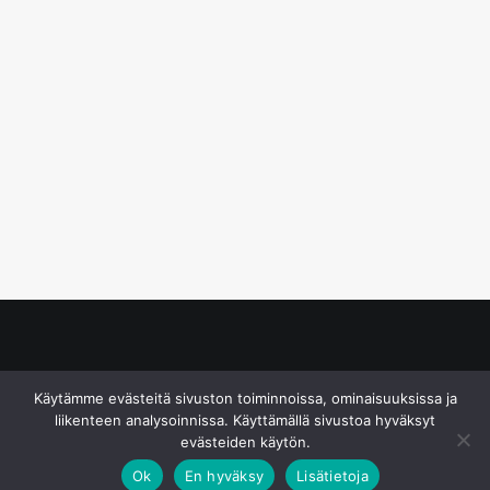
© S&J Media Oy
Käytämme evästeitä sivuston toiminnoissa, ominaisuuksissa ja
liikenteen analysoinnissa. Käyttämällä sivustoa hyväksyt
evästeiden käytön.
Ok
En hyväksy
Lisätietoja