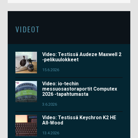
VIDEOT
Video: Testissä Audeze Maxwell 2
-pelikuulokkeet
15.6.2026
Video: io-techin
messuosastoraportit Computex
2026 -tapahtumasta
3.6.2026
Video: Testissä Keychron K2 HE
All-Wood
13.4.2026