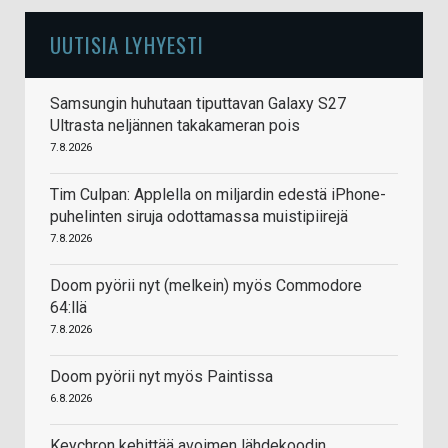
UUTISIA LYHYESTI
Samsungin huhutaan tiputtavan Galaxy S27
Ultrasta neljännen takakameran pois
7.8.2026
Tim Culpan: Applella on miljardin edestä iPhone-
puhelinten siruja odottamassa muistipiirejä
7.8.2026
Doom pyörii nyt (melkein) myös Commodore
64:llä
7.8.2026
Doom pyörii nyt myös Paintissa
6.8.2026
Keychron kehittää avoimen lähdekoodin