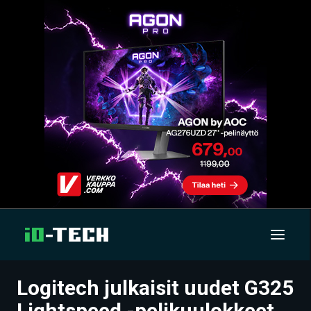
Logitech julkaisit uudet G325
UUTISET
Lightspeed -pelikuulokkeet