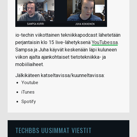
io-techin viikottainen tekniikkapodcast lähetetään
perjantaisin klo 15 live-lähetyksenä
YouTubessa
.
Sampsa ja Juha käyvät keskenään läpi kuluneen
viikon ajalta ajankohtaiset tietotekniikka- ja
mobiiliaiheet.
Jälkikäteen katseltavissa/kuunneltavissa:
Youtube
iTunes
Spotify
TECHBBS UUSIMMAT VIESTIT