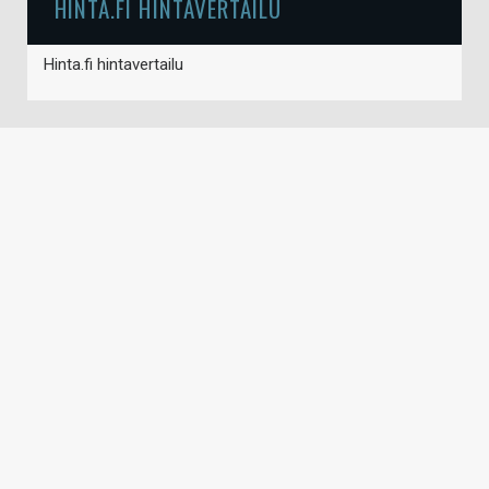
HINTA.FI HINTAVERTAILU
Hinta.fi hintavertailu