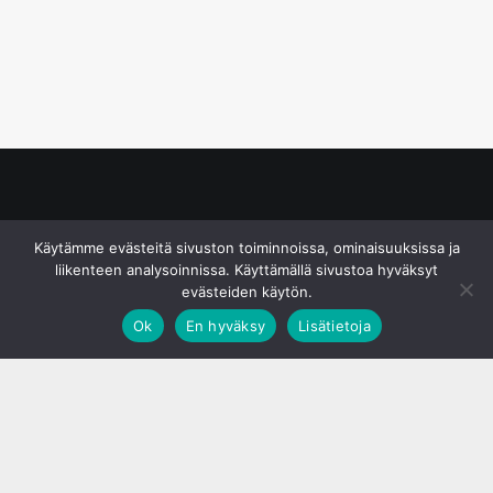
© S&J Media Oy
Käytämme evästeitä sivuston toiminnoissa, ominaisuuksissa ja
liikenteen analysoinnissa. Käyttämällä sivustoa hyväksyt
evästeiden käytön.
Ok
En hyväksy
Lisätietoja
;