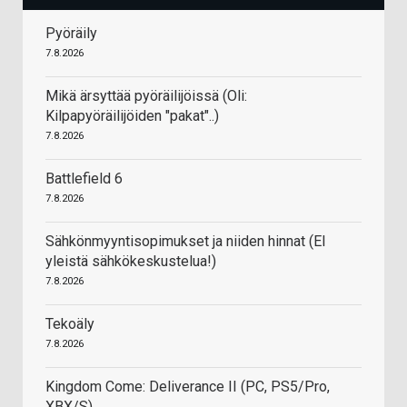
Pyöräily
7.8.2026
Mikä ärsyttää pyöräilijöissä (Oli:
Kilpapyöräilijöiden "pakat"..)
7.8.2026
Battlefield 6
7.8.2026
Sähkönmyyntisopimukset ja niiden hinnat (EI
yleistä sähkökeskustelua!)
7.8.2026
Tekoäly
7.8.2026
Kingdom Come: Deliverance II (PC, PS5/Pro,
XBX/S)