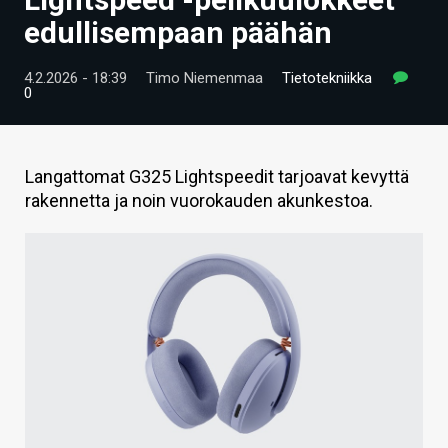
ARTIKKELIT
edullisempaan päähän
VIDEOT
4.2.2026 - 18:39
Timo Niemenmaa
Tietotekniikka
0
TECHBBS
TIETOA
Langattomat G325 Lightspeedit tarjoavat kevyttä
HINTA.FI
rakennetta ja noin vuorokauden akunkestoa.
KAUPPA
VAIHDA TEEMA
HAKU