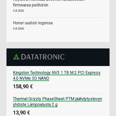
firmwarea pelihiiriin
5.8.2026
Honor uudisti logonsa
5.8.2026
Kingston Technology NV3 1 TB M.2 PCI Express
4.0 NVMe 3D NAND
158,90 €
Thermal Grizzly PhaseSheet PTM jäähdytyslevyn
yhdiste Lämpöalusta 2 g
13,90 €