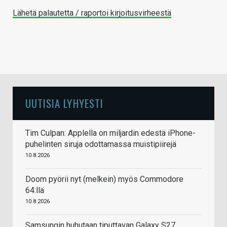
Lähetä palautetta / raportoi kirjoitusvirheestä
UUTISIA LYHYESTI
Tim Culpan: Applella on miljardin edestä iPhone-
puhelinten siruja odottamassa muistipiirejä
10.8.2026
Doom pyörii nyt (melkein) myös Commodore
64:llä
10.8.2026
Samsungin huhutaan tiputtavan Galaxy S27