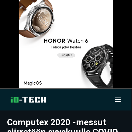
Computex 2020 -messut
UUTISET
siirretään syyskuulle COVID-