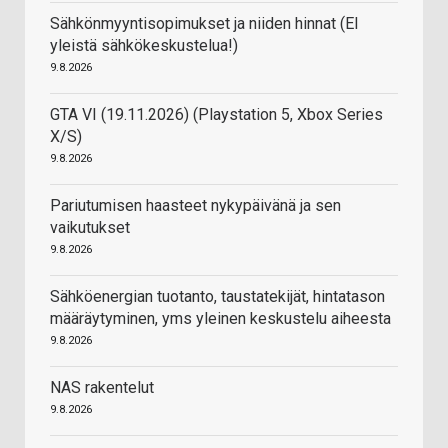
Sähkönmyyntisopimukset ja niiden hinnat (EI
yleistä sähkökeskustelua!)
9.8.2026
GTA VI (19.11.2026) (Playstation 5, Xbox Series
X/S)
9.8.2026
Pariutumisen haasteet nykypäivänä ja sen
vaikutukset
9.8.2026
Sähköenergian tuotanto, taustatekijät, hintatason
määräytyminen, yms yleinen keskustelu aiheesta
9.8.2026
NAS rakentelut
9.8.2026