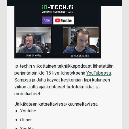
io-techin viikottainen tekniikkapodcast lähetetään
perjantaisin klo 15 live-lähetyksenä
YouTubessa
.
Sampsa ja Juha käyvät keskenään läpi kuluneen
viikon ajalta ajankohtaiset tietotekniikka- ja
mobiiliaiheet.
Jälkikäteen katseltavissa/kuunneltavissa:
Youtube
iTunes
Spotify