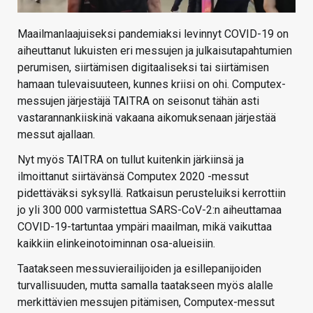
Maailmanlaajuiseksi pandemiaksi levinnyt COVID-19 on
aiheuttanut lukuisten eri messujen ja julkaisutapahtumien
perumisen, siirtämisen digitaaliseksi tai siirtämisen
hamaan tulevaisuuteen, kunnes kriisi on ohi. Computex-
messujen järjestäjä TAITRA on seisonut tähän asti
vastarannankiiskinä vakaana aikomuksenaan järjestää
messut ajallaan.
Nyt myös TAITRA on tullut kuitenkin järkiinsä ja
ilmoittanut siirtävänsä Computex 2020 -messut
pidettäväksi syksyllä. Ratkaisun perusteluiksi kerrottiin
jo yli 300 000 varmistettua SARS-CoV-2:n aiheuttamaa
COVID-19-tartuntaa ympäri maailman, mikä vaikuttaa
kaikkiin elinkeinotoiminnan osa-alueisiin.
Taatakseen messuvierailijoiden ja esillepanijoiden
turvallisuuden, mutta samalla taatakseen myös alalle
merkittävien messujen pitämisen, Computex-messut