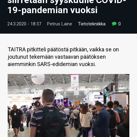
ARTIKKELIT
19-pandemian vuoksi
VIDEOT
24.3.2020 - 18:37
Petrus Laine
Tietotekniikka
0
TECHBBS
TIETOA
TAITRA pitkitteli päätöstä pitkään, vaikka se on
joutunut tekemään vastaavan päätöksen
HINTA.FI
aiemminkin SARS-edidemian vuoksi.
KAUPPA
VAIHDA TEEMA
HAKU