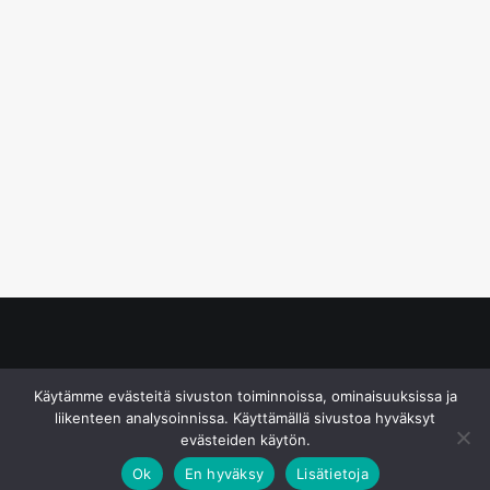
© S&J Media Oy
Käytämme evästeitä sivuston toiminnoissa, ominaisuuksissa ja
liikenteen analysoinnissa. Käyttämällä sivustoa hyväksyt
evästeiden käytön.
Ok
En hyväksy
Lisätietoja