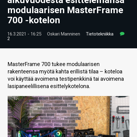
ARTIKKELIT
modulaarisen MasterFrame
700 -kotelon
VIDEOT
TECHBBS
16.3.2021 - 16:25
Oskari Manninen
Tietotekniikka
2
TIETOA
HINTA.FI
MasterFrame 700 tukee modulaarisen
rakenteensa myötä kahta erillistä tilaa – koteloa
KAUPPA
voi käyttää avoimena testipenkkinä tai avoimena
VAIHDA TEEMA
lasipaneelillisena esittelykotelona.
HAKU