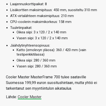
Laajennuskorttipaikat: 8
Lisäkorttien maksimipituus: 450 mm, suositeltu 310 mm
ATX-virtalähteen maksimipituus: 210 mm
CPU-coolerin maksimikorkeus: 158 mm
Tuuletinpaikat:
Oikea siipi: 3 x 120 / 2 x 140 mm
Vasen siipi: 3 x 120 / 2 x 140 mm
Jäähdytinyhteensopivuus:
Katto (emolevyn yläosa): 360 / 420 mm (vain
testipenkkitilassa)
Oikea siipi: 280 / 360 mm
Vasen siipi: 280 / 360 mm
Cooler Master MasterFrame 700 tulee saataville
Suomessa 199,99 euron suositushintaan, mutta yhtiö ei
tarkentanut sen myyntiintulon aikataulua.
Lähde:
Cooler Master