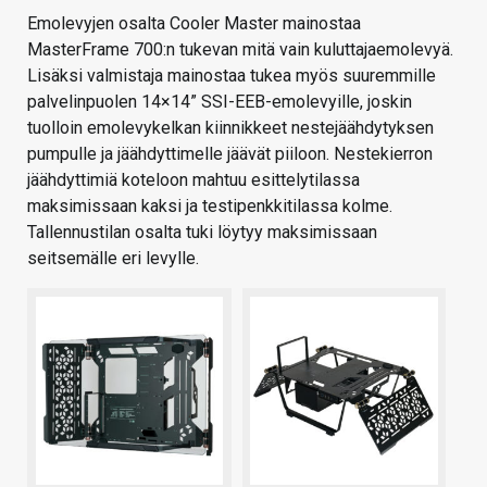
Emolevyjen osalta Cooler Master mainostaa
MasterFrame 700:n tukevan mitä vain kuluttajaemolevyä.
Lisäksi valmistaja mainostaa tukea myös suuremmille
palvelinpuolen 14×14” SSI-EEB-emolevyille, joskin
tuolloin emolevykelkan kiinnikkeet nestejäähdytyksen
pumpulle ja jäähdyttimelle jäävät piiloon. Nestekierron
jäähdyttimiä koteloon mahtuu esittelytilassa
maksimissaan kaksi ja testipenkkitilassa kolme.
Tallennustilan osalta tuki löytyy maksimissaan
seitsemälle eri levylle.