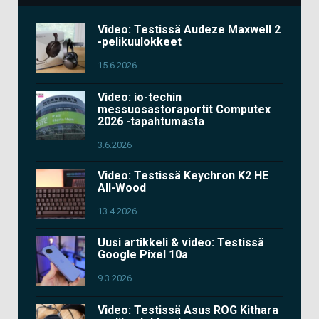
Video: Testissä Audeze Maxwell 2
-pelikuulokkeet
15.6.2026
Video: io-techin
messuosastoraportit Computex
2026 -tapahtumasta
3.6.2026
Video: Testissä Keychron K2 HE
All-Wood
13.4.2026
Uusi artikkeli & video: Testissä
Google Pixel 10a
9.3.2026
Video: Testissä Asus ROG Kithara