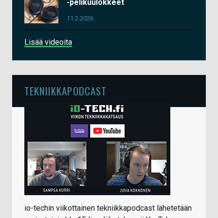
-pelikuulokkeet
11.2.2026
Lisää videoita
TEKNIIKKAPODCAST
io-techin viikottainen tekniikkapodcast lähetetään