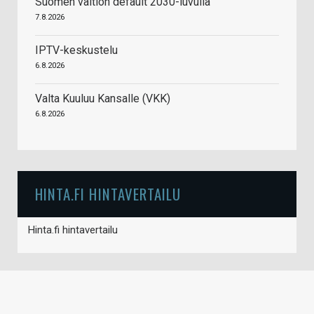
Suomen valtion default 2030-luvulla
7.8.2026
IPTV-keskustelu
6.8.2026
Valta Kuuluu Kansalle (VKK)
6.8.2026
HINTA.FI HINTAVERTAILU
Hinta.fi hintavertailu