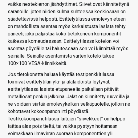
vaikka nestekierron jäähdyttimet. Siivet ovat kiinnitettynä
saranoille, joten niiden kulma suhteessa keskiosaan on
säädettävissä helposti. Esittelytilassa emolevyn eteen
on mahdollista asentaa myös karkaistusta lasista tehty
paneeli, joka paljastaa koko tietokoneen komponentit
kaikessa komeudessaan. Esittelytilassa kotelon voi
asentaa pöydälle tai halutessaan sen voi kiinnittää myös
seinälle. Seinälle asentamista varten kotelo tukee
100×100 VESA-kiinnikkeitä.
Jos tietokonetta haluaa käyttää testipenkkitilassa
toimivat esittelytilan ylä- ja alalaidoista löytyvät,
esittelytilassa lasista etupaneelia paikallaan pitävät
metalliosat penkin jalkoina. Jalat on kiinnitetty ruuveilla ja
ne voidaan siirtää emolevykelkan selkäpuolelle, jolloin ne
kohottavat kokoonpanon irti pöydästä.
Testikokoonpanotilassa laitojen ”siivekkeet” on helppo
taittaa alas pois tieltä, tai vaikka pystyyn hoitamaan
voimakkaan ilmavirran suoraan komponenttien yli.