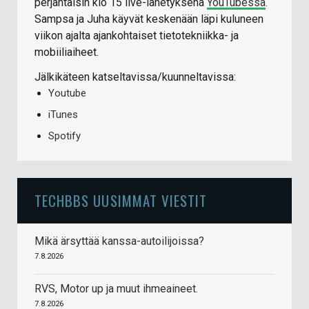
perjantaisin klo 15 live-lähetyksenä
YouTubessa
.
Sampsa ja Juha käyvät keskenään läpi kuluneen
viikon ajalta ajankohtaiset tietotekniikka- ja
mobiiliaiheet.
Jälkikäteen katseltavissa/kuunneltavissa:
Youtube
iTunes
Spotify
TECHBBS UUSIMMAT VIESTIT
Mikä ärsyttää kanssa-autoilijoissa?
7.8.2026
RVS, Motor up ja muut ihmeaineet.
7.8.2026