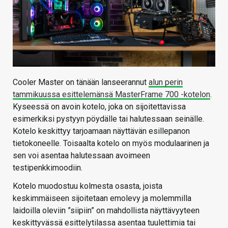
Cooler Master on tänään lanseerannut
alun perin
tammikuussa esittelemänsä MasterFrame 700 -kotelon
.
Kyseessä on avoin kotelo, joka on sijoitettavissa
esimerkiksi pystyyn pöydälle tai halutessaan seinälle.
Kotelo keskittyy tarjoamaan näyttävän esillepanon
tietokoneelle. Toisaalta kotelo on myös modulaarinen ja
sen voi asentaa halutessaan avoimeen
testipenkkimoodiin.
Kotelo muodostuu kolmesta osasta, joista
keskimmäiseen sijoitetaan emolevy ja molemmilla
laidoilla oleviin ”siipiin” on mahdollista näyttävyyteen
keskittyvässä esittelytilassa asentaa tuulettimia tai