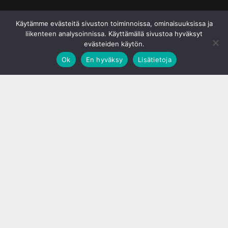
© S&J Media Oy
Käytämme evästeitä sivuston toiminnoissa, ominaisuuksissa ja
liikenteen analysoinnissa. Käyttämällä sivustoa hyväksyt
evästeiden käytön.
Ok
En hyväksy
Lisätietoja
;