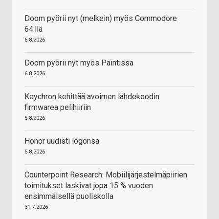
Doom pyörii nyt (melkein) myös Commodore
64:llä
6.8.2026
Doom pyörii nyt myös Paintissa
6.8.2026
Keychron kehittää avoimen lähdekoodin
firmwarea pelihiiriin
5.8.2026
Honor uudisti logonsa
5.8.2026
Counterpoint Research: Mobiilijärjestelmäpiirien
toimitukset laskivat jopa 15 % vuoden
ensimmäisellä puoliskolla
31.7.2026