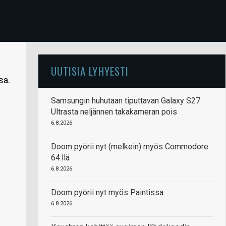
UUTISIA LYHYESTI
sa.
Samsungin huhutaan tiputtavan Galaxy S27
Ultrasta neljännen takakameran pois
6.8.2026
Doom pyörii nyt (melkein) myös Commodore
64:llä
6.8.2026
Doom pyörii nyt myös Paintissa
6.8.2026