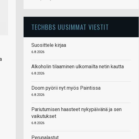
TECHBBS UUSIMMAT VIESTIT
Suosittele kirjaa
6.8.2026
a
Alkoholin tilaaminen ulkomailta netin kautta
6.8.2026
Doom pyörii nyt myös Paintissa
6.8.2026
Pariutumisen haasteet nykypäivänä ja sen
vaikutukset
6.8.2026
Perunalastut