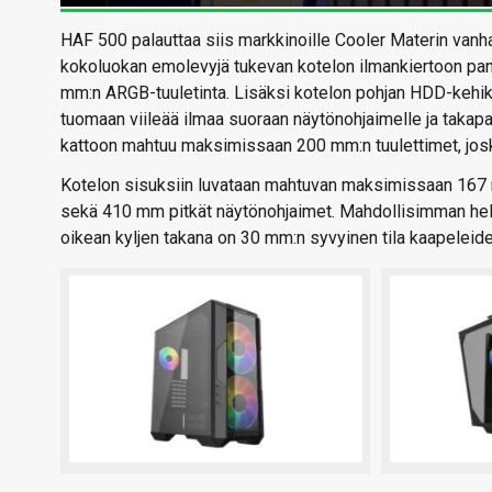
HAF 500 palauttaa siis markkinoille Cooler Materin van
kokoluokan emolevyjä tukevan kotelon ilmankiertoon pa
mm:n ARGB-tuuletinta. Lisäksi kotelon pohjan HDD-kehiko
tuomaan viileää ilmaa suoraan näytönohjaimelle ja takap
kattoon mahtuu maksimissaan 200 mm:n tuulettimet, joska
Kotelon sisuksiin luvataan mahtuvan maksimissaan 167 
sekä 410 mm pitkät näytönohjaimet. Mahdollisimman help
oikean kyljen takana on 30 mm:n syvyinen tila kaapeleiden