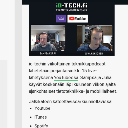
io-techin viikottainen tekniikkapodcast
lähetetään perjantaisin klo 15 live-
lähetyksenä
YouTubessa
. Sampsa ja Juha
käyvät keskenään läpi kuluneen viikon ajalta
ajankohtaiset tietotekniikka- ja mobiiliaiheet.
Jälkikäteen katseltavissa/kuunneltavissa:
Youtube
iTunes
Spotify