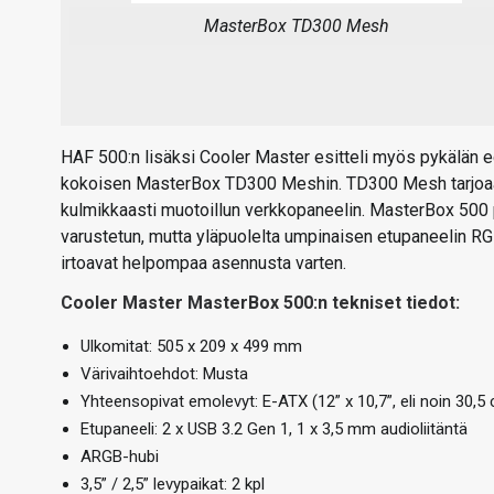
MasterBox TD300 Mesh
HAF 500:n lisäksi Cooler Master esitteli myös pykälän 
kokoisen MasterBox TD300 Meshin. TD300 Mesh tarjoaa
kulmikkaasti muotoillun verkkopaneelin. MasterBox 500 pu
varustetun, mutta yläpuolelta umpinaisen etupaneelin RG
irtoavat helpompaa asennusta varten.
Cooler Master MasterBox 500:n tekniset tiedot:
Ulkomitat: 505 x 209 x 499 mm
Värivaihtoehdot: Musta
Yhteensopivat emolevyt: E-ATX (12” x 10,7”, eli noin 30,5
Etupaneeli: 2 x USB 3.2 Gen 1, 1 x 3,5 mm audioliitäntä
ARGB-hubi
3,5” / 2,5” levypaikat: 2 kpl