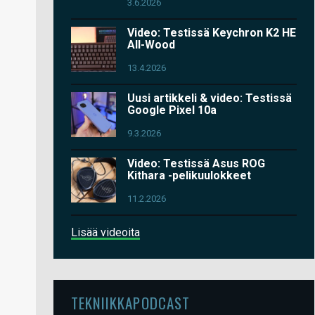
3.6.2026
Video: Testissä Keychron K2 HE
All-Wood
13.4.2026
Uusi artikkeli & video: Testissä
Google Pixel 10a
9.3.2026
Video: Testissä Asus ROG
Kithara -pelikuulokkeet
11.2.2026
Lisää videoita
TEKNIIKKAPODCAST