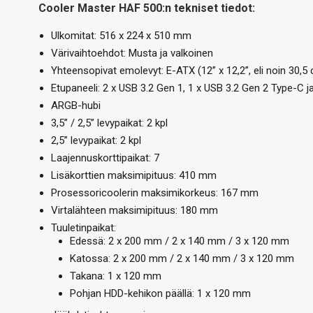
Cooler Master HAF 500:n tekniset tiedot:
Ulkomitat: 516 x 224 x 510 mm
Värivaihtoehdot: Musta ja valkoinen
Yhteensopivat emolevyt: E-ATX (12” x 12,2”, eli noin 30,
Etupaneeli: 2 x USB 3.2 Gen 1, 1 x USB 3.2 Gen 2 Type-C ja
ARGB-hubi
3,5” / 2,5” levypaikat: 2 kpl
2,5” levypaikat: 2 kpl
Laajennuskorttipaikat: 7
Lisäkorttien maksimipituus: 410 mm
Prosessoricoolerin maksimikorkeus: 167 mm
Virtalähteen maksimipituus: 180 mm
Tuuletinpaikat:
Edessä: 2 x 200 mm / 2 x 140 mm / 3 x 120 mm
Katossa: 2 x 200 mm / 2 x 140 mm / 3 x 120 mm
Takana: 1 x 120 mm
Pohjan HDD-kehikon päällä: 1 x 120 mm