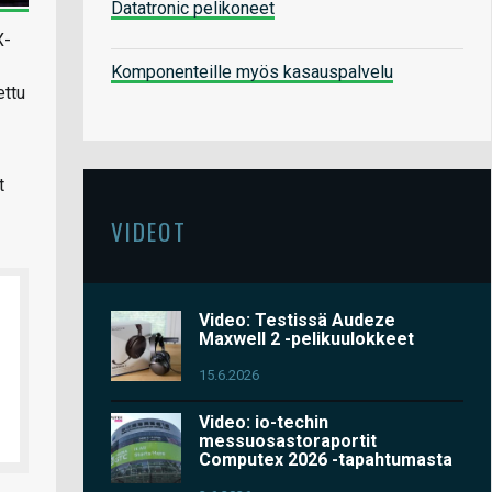
Datatronic pelikoneet
X-
Komponenteille myös kasauspalvelu
ettu
t
VIDEOT
Video: Testissä Audeze
Maxwell 2 -pelikuulokkeet
15.6.2026
Video: io-techin
messuosastoraportit
Computex 2026 -tapahtumasta