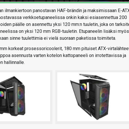
han ilmankiertoon panostavan HAF-brändin ja maksimissaan E-AT
nostavassa verkkoetupaneelissa onkin kaksi esiasennettua 200
iden päälle on asennettu yksi 120 mm:n tuuletin, joka on tarkoit
aneelissa on yksi 120 mm RGB-tuuletin. Etupaneelin lisäksi myös
an sinne tuulettimia ei vielä suoraan paketissa toimiteta.
mm korkeat prosessoricoolerit, 180 mm pituiset ATX-virtalähtee
poa asennusta varten kotelon kattopaneeli on irrotettavissa ja
 hallinnalle.