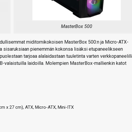
MasterBox 500
edullisemmat miditornikokoisen MasterBox 500:n ja Micro-ATX-
 sisaruksiaan pienemmän kokonsa lisäksi etupaneelikseen
olestaan tarjoaa alalaidastaan tuuletinta varten verkkopaneelill
B-valaistuilla laidoilla. Molempien MasterBox-mallienkin katot
 cm x 27 cm), ATX, Micro-ATX, Mini-ITX