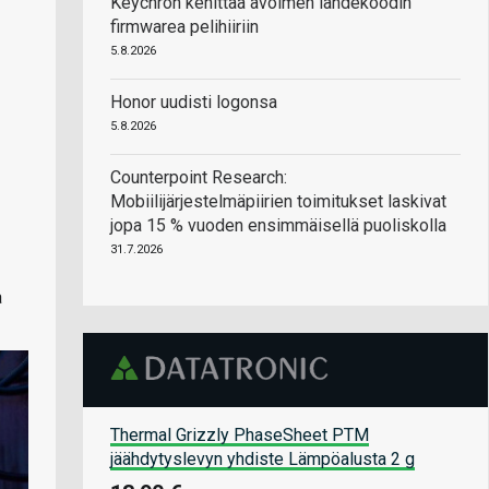
Keychron kehittää avoimen lähdekoodin
firmwarea pelihiiriin
5.8.2026
Honor uudisti logonsa
5.8.2026
Counterpoint Research:
Mobiilijärjestelmäpiirien toimitukset laskivat
jopa 15 % vuoden ensimmäisellä puoliskolla
31.7.2026
a
Thermal Grizzly PhaseSheet PTM
jäähdytyslevyn yhdiste Lämpöalusta 2 g