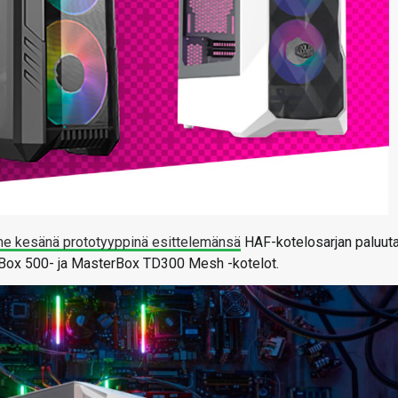
me kesänä prototyyppinä esittelemänsä
HAF-kotelosarjan paluut
Box 500- ja MasterBox TD300 Mesh -kotelot.