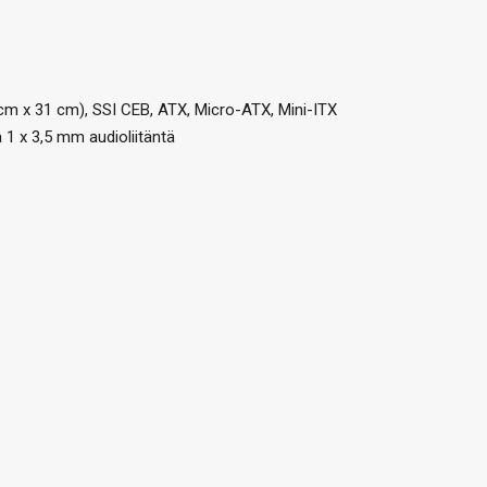
5 cm x 31 cm), SSI CEB, ATX, Micro-ATX, Mini-ITX
 1 x 3,5 mm audioliitäntä