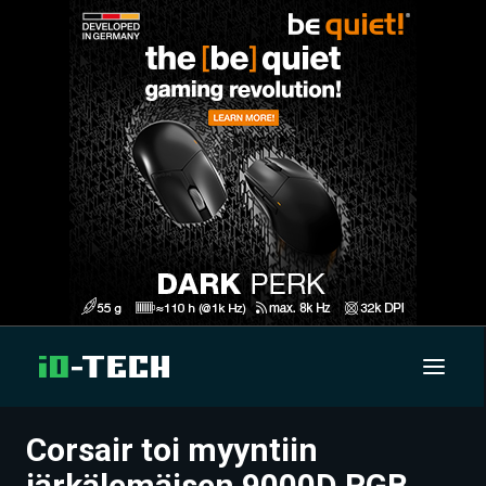
Corsair toi myyntiin
UUTISET
järkälemäisen 9000D RGB