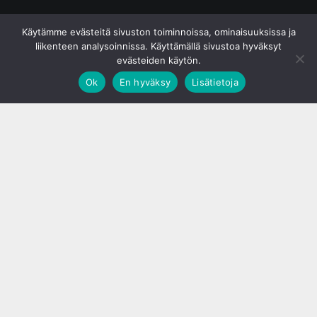
© S&J Media Oy
Käytämme evästeitä sivuston toiminnoissa, ominaisuuksissa ja
liikenteen analysoinnissa. Käyttämällä sivustoa hyväksyt
evästeiden käytön.
Ok
En hyväksy
Lisätietoja
;