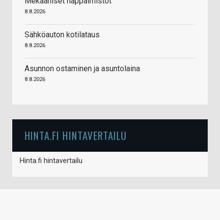
Mekaaniset näppäimistöt
8.8.2026
Sähköauton kotilataus
8.8.2026
Asunnon ostaminen ja asuntolaina
8.8.2026
HINTA.FI HINTAVERTAILU
Hinta.fi hintavertailu