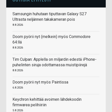
Samsungin huhutaan tiputtavan Galaxy S27
Ultrasta neljännen takakameran pois
8.8.2026
Doom pyörii nyt (melkein) myös Commodore
64:llä
8.8.2026
Tim Culpan: Applella on miljardin edestä iPhone-
puhelinten siruja odottamassa muistipiirejä
8.8.2026
Doom pyörii nyt myös Paintissa
6.8.2026
Keychron kehittää avoimen lähdekoodin
firmwarea pelihiiriin
5.8.2026