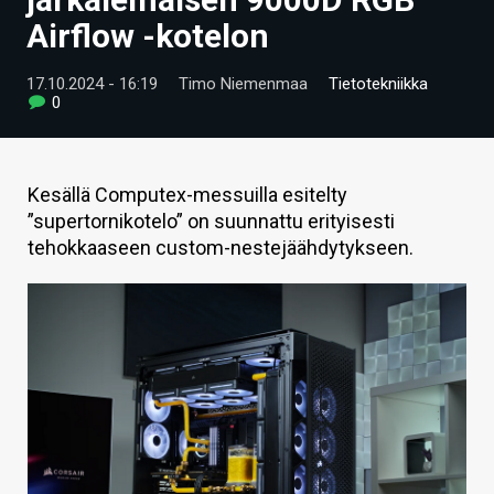
ARTIKKELIT
Airflow -kotelon
VIDEOT
17.10.2024 - 16:19
Timo Niemenmaa
Tietotekniikka
0
TECHBBS
TIETOA
Kesällä Computex-messuilla esitelty
HINTA.FI
”supertornikotelo” on suunnattu erityisesti
tehokkaaseen custom-nestejäähdytykseen.
KAUPPA
VAIHDA TEEMA
HAKU