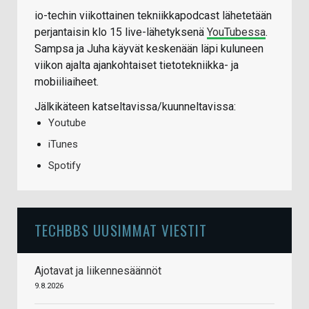
io-techin viikottainen tekniikkapodcast lähetetään
perjantaisin klo 15 live-lähetyksenä
YouTubessa
.
Sampsa ja Juha käyvät keskenään läpi kuluneen
viikon ajalta ajankohtaiset tietotekniikka- ja
mobiiliaiheet.
Jälkikäteen katseltavissa/kuunneltavissa:
Youtube
iTunes
Spotify
TECHBBS UUSIMMAT VIESTIT
Ajotavat ja liikennesäännöt
9.8.2026