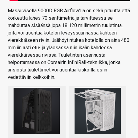
Massiivisella 9000D RGB Airflow’lla on sekä pituutta että
korkeutta lähes 70 senttimetriä ja tarvittaessa se
mahduttaa sisäänsä jopa 18 120 millimetrin tuuletinta,
joita voi asentaa kotelon leveyssuunnassa kahteen
vierekkäiseen riviin. Jäähdytintukea kotelolla on aina 480
mm:iin asti etu- ja yläosassa niin ikään kahdessa
vierekkäisessä rivissä. Tuuletinten asennusta
helpottamassa on Corsairin InfiniRail-tekniikka, jonka
ansiosta tuulettimet voi asentaa kiskoilla esiin
vedettäviin kelkkoihin.