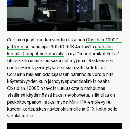
Corsairin jo yli kuuden vuoden takaisen
Obsidian 1000D -
jättikotelon
seuraajaa 9000D RGB Airflow’ta
esiteltiin
kesällä Computex-messuilla
ja nyt ”supertornikoteloksi”
tituleerattu uutuus on saapunut myyntiin. Raskaaseen
custom-nestejäähdytykseen suunnattu kotelo on
Corsairin mukaan edeltäjästään paranneltu versio niin
käytettävyyden kuin jäähdytyspotentiaalinkin osalta.
Obsidian 1000D:n tavoin uutuuskotelo mahduttaa
sisäänsä käytännössä kaksi tietokonetta, sillä tilaa on
pääkokoonpanon lisäksi myös Mini-ITX-emolevylle,
kahden korttipaikan näytönohjaimelle ja SFX-kokoiselle
virtalähteelle.