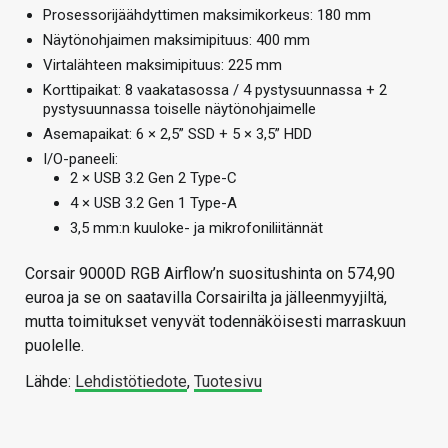
Prosessorijäähdyttimen maksimikorkeus: 180 mm
Näytönohjaimen maksimipituus: 400 mm
Virtalähteen maksimipituus: 225 mm
Korttipaikat: 8 vaakatasossa / 4 pystysuunnassa + 2
pystysuunnassa toiselle näytönohjaimelle
Asemapaikat: 6 × 2,5” SSD + 5 × 3,5” HDD
I/O-paneeli:
2 × USB 3.2 Gen 2 Type-C
4 × USB 3.2 Gen 1 Type-A
3,5 mm:n kuuloke- ja mikrofoniliitännät
Corsair 9000D RGB Airflow’n suositushinta on 574,90
euroa ja se on saatavilla Corsairilta ja jälleenmyyjiltä,
mutta toimitukset venyvät todennäköisesti marraskuun
puolelle.
Lähde:
Lehdistötiedote
,
Tuotesivu