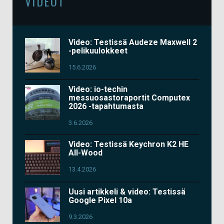
VIDEOT
Video: Testissä Audeze Maxwell 2
-pelikuulokkeet
15.6.2026
Video: io-techin
messuosastoraportit Computex
2026 -tapahtumasta
3.6.2026
Video: Testissä Keychron K2 HE
All-Wood
13.4.2026
Uusi artikkeli & video: Testissä
Google Pixel 10a
9.3.2026