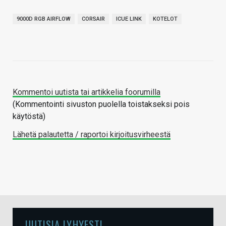
9000D RGB AIRFLOW
CORSAIR
ICUE LINK
KOTELOT
Kommentoi uutista tai artikkelia foorumilla
(Kommentointi sivuston puolella toistakseksi pois
käytöstä)
Lähetä palautetta / raportoi kirjoitusvirheestä
UUTISIA LYHYESTI