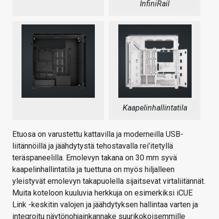
InfiniRail
Kaapelinhallintatila
Etuosa on varustettu kattavilla ja moderneilla USB-
liitännöillä ja jäähdytystä tehostavalla rei’itetyllä
teräspaneelilla. Emolevyn takana on 30 mm syvä
kaapelinhallintatila ja tuettuna on myös hiljalleen
yleistyvät emolevyn takapuolella sijaitsevat virtaliitännät.
Muita koteloon kuuluvia herkkuja on esimerkiksi iCUE
Link -keskitin valojen ja jäähdytyksen hallintaa varten ja
integroitu näytönohjainkannake suurikokoisemmille