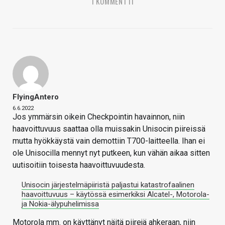
1 KOMMENTTI
FlyingAntero
6.6.2022
Jos ymmärsin oikein Checkpointin havainnon, niin
haavoittuvuus saattaa olla muissakin Unisocin piireissä
mutta hyökkäystä vain demottiin T700-laitteella. Ihan ei
ole Unisocilla mennyt nyt putkeen, kun vähän aikaa sitten
uutisoitiin toisesta haavoittuvuudesta.
Unisocin järjestelmäpiiristä paljastui katastrofaalinen
haavoittuvuus – käytössä esimerkiksi Alcatel-, Motorola-
ja Nokia-älypuhelimissa
Motorola mm. on käyttänyt näitä piirejä ahkeraan, niin