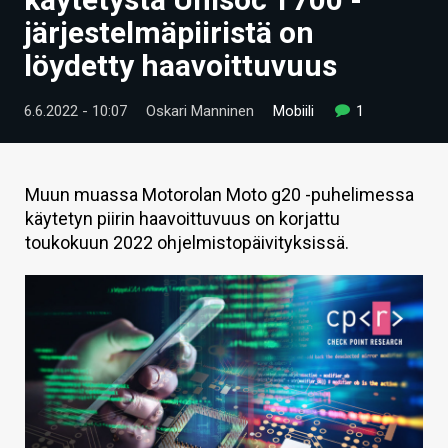
ARTIKKELIT
järjestelmäpiiristä on
löydetty haavoittuvuus
VIDEOT
TECHBBS
6.6.2022 - 10:07
Oskari Manninen
Mobiili
1
TIETOA
HINTA.FI
Muun muassa Motorolan Moto g20 -puhelimessa
käytetyn piirin haavoittuvuus on korjattu
KAUPPA
toukokuun 2022 ohjelmistopäivityksissä.
VAIHDA TEEMA
HAKU