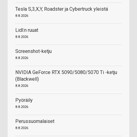
Tesla S,3,X,Y, Roadster ja Cybertruck yleistä
8.8.2026
Lidl:n ruuat
8.8.2026
Screenshot-ketju
8.8.2026
NVIDIA GeForce RTX 5090/5080/5070 Ti -ketju
(Blackwell)
8.8.2026
Pyöräily
8.8.2026
Perussuomalaiset
8.8.2026