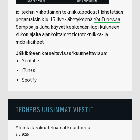
io-techin viikottainen tekniikkapodcast lähetetään
perjantaisin klo 15 live-lähetyksenä
YouTubessa
.
Sampsa ja Juha käyvät keskenään läpi kuluneen
viikon ajalta ajankohtaiset tietotekniikka- ja
mobiiliaiheet.
Jälkikäteen katseltavissa/kuunneltavissa:
Youtube
iTunes
Spotify
TECHBBS UUSIMMAT VIESTIT
Yleistä keskustelua sähköautoista
8.8.2026