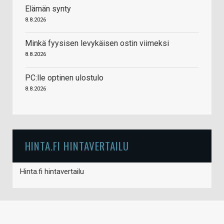
Elämän synty
8.8.2026
Minkä fyysisen levykäisen ostin viimeksi
8.8.2026
PC:lle optinen ulostulo
8.8.2026
HINTA.FI HINTAVERTAILU
Hinta.fi hintavertailu