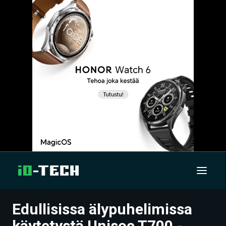
Edullisissa älypuhelimissa
UUTISET
käytetystä Unisoc T700 -