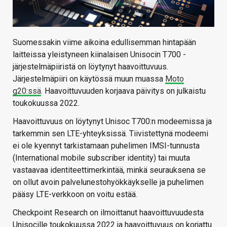
Suomessakin viime aikoina edullisemman hintapään
laitteissa yleistyneen kiinalaisen Unisocin T700 -
järjestelmäpiiristä on löytynyt haavoittuvuus.
Järjestelmäpiiri on käytössä muun muassa
Moto
g20:ssä
. Haavoittuvuuden korjaava päivitys on julkaistu
toukokuussa 2022.
Haavoittuvuus on löytynyt Unisoc T700:n modeemissa ja
tarkemmin sen LTE-yhteyksissä. Tiivistettynä modeemi
ei ole kyennyt tarkistamaan puhelimen IMSI-tunnusta
(International mobile subscriber identity) tai muuta
vastaavaa identiteettimerkintää, minkä seurauksena se
on ollut avoin palvelunestohyökkäykselle ja puhelimen
pääsy LTE-verkkoon on voitu estää.
Checkpoint Research on ilmoittanut haavoittuvuudesta
Unisocille toukokuussa 2022 ja haavoittuvuus on korjattu