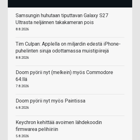
Samsungin huhutaan tiputtavan Galaxy S27
Ultrasta neljännen takakameran pois
8.8.2026
Tim Culpan: Applella on miljardin edestä iPhone-
puhelinten siruja odottamassa muistipiirejä
8.8.2026
Doom pyörii nyt (melkein) myös Commodore
64:llä
7.8.2026
Doom pyörii nyt myös Paintissa
6.8.2026
Keychron kehittää avoimen lähdekoodin
firmwarea pelihiiriin
5.8.2026