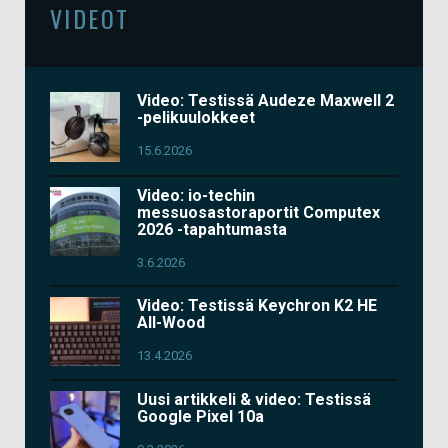
VIDEOT
Video: Testissä Audeze Maxwell 2
-pelikuulokkeet
15.6.2026
Video: io-techin
messuosastoraportit Computex
2026 -tapahtumasta
3.6.2026
Video: Testissä Keychron K2 HE
All-Wood
13.4.2026
Uusi artikkeli & video: Testissä
Google Pixel 10a