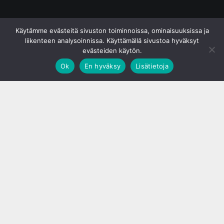
© S&J Media Oy
Käytämme evästeitä sivuston toiminnoissa, ominaisuuksissa ja
liikenteen analysoinnissa. Käyttämällä sivustoa hyväksyt
evästeiden käytön.
Ok
En hyväksy
Lisätietoja
;