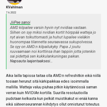
KVahlman
7.6.2022
JiiPee sanoi
AMD kilpailee varsin hyvin nyt nvidiaa vastaan.
Siihen on syy miksi nvidian kortit hörppää watteja jo
nyt aivan tolkuttomasti ja huhut lupailee vieläkin
huonompaa tilannetta seuraavassa sukupolvessa.
Se syy on AMD:n kilpailukyky. Papa J joutu
ruuvaamaan noi korttinsa ihan tappiin jotta jotenkin
sai pidettyä sen kukkulankuningas paikan.
Napsauta laajentaaksesi…
Aika lailla tapissa taitaa olla AMD:n refreshitkin eikä niillä
tosiaan herunut sitä kärkipaikkaa edes isoimmalla
mallilla. Watteja valuu piuhaa pitkin käytännössä saman
verran kuin NVIDIAn kortilla. Suurilla resoluutioilla
pudotaan kelkasta kun pelkät muistikakut ei enää kanna
eikä säteenseurannan kiihdytys ollut onnistunut toteutus.