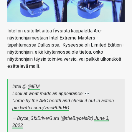
Intel on esitellyt aitoa fyysistä kappaletta Arc-
näytönohjaimestaan Intel Extreme Masters -
tapahtumassa Dallasissa. Kyseessä oli Limited Edition -
näytönohjain, eikä käytännössä ole tietoa, onko
näytönohjain täysin toimiva versio, vai pelkkä ulkonäköä
esittelevä malli.
Intel @
@IEM
Look at what made an appearance!
Come by the ARC booth and check it out in action
pic.twitter.com/vrscP08rHG
— Bryce_GfxDriverGuru (@theBryceIsRt)
June 3,
2022