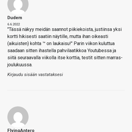
Dudem
6.6.2022
"Tässä näkyy meidän saannot piikiekoista, justiinsa yksi
kortti hikisesti saatiin näytille, mutta ihan oikeasti
(aikuisten) kohta ™ on laukaisu!" Parin viikon kuluttua
saadaan sitten ihastella pahvilaatikkoa Youtubessa ja
siitä seuraavalla viikolla itse korttia, testit sitten marras-
joulukuussa.
Kirjaudu sisään vastataksesi
FlyingAntero