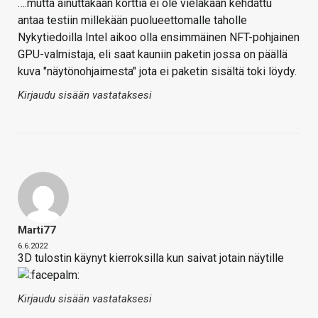
….mutta ainuttakaan korttia ei ole vieläkään kehdattu
antaa testiin millekään puolueettomalle taholle
Nykytiedoilla Intel aikoo olla ensimmäinen NFT-pohjainen
GPU-valmistaja, eli saat kauniin paketin jossa on päällä
kuva "näytönohjaimesta" jota ei paketin sisältä toki löydy.
Kirjaudu sisään vastataksesi
Marti77
6.6.2022
3D tulostin käynyt kierroksilla kun saivat jotain näytille
Kirjaudu sisään vastataksesi