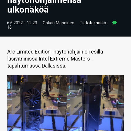
ARTIKKELIT
ulkonäköä
VIDEOT
6.6.2022 - 12:23
Oskari Manninen
Tietotekniikka
16
TECHBBS
TIETOA
Arc Limited Edition -näytönohjain oli esillä
HINTA.FI
lasivitriinissä Intel Extreme Masters -
tapahtumassa Dallasissa.
KAUPPA
VAIHDA TEEMA
HAKU