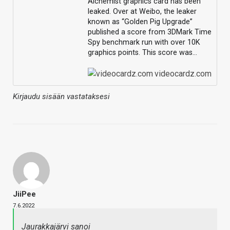
Alchemist graphics card has been
leaked. Over at Weibo, the leaker
known as “Golden Pig Upgrade”
published a score from 3DMark Time
Spy benchmark run with over 10K
graphics points. This score was…
videocardz.com
Kirjaudu sisään vastataksesi
JiiPee
7.6.2022
Jaurakkajärvi sanoi