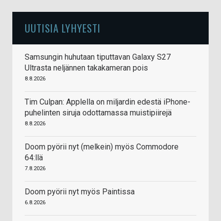
UUTISIA LYHYESTI
Samsungin huhutaan tiputtavan Galaxy S27
Ultrasta neljännen takakameran pois
8.8.2026
Tim Culpan: Applella on miljardin edestä iPhone-
puhelinten siruja odottamassa muistipiirejä
8.8.2026
Doom pyörii nyt (melkein) myös Commodore
64:llä
7.8.2026
Doom pyörii nyt myös Paintissa
6.8.2026