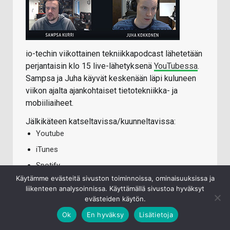
io-techin viikottainen tekniikkapodcast lähetetään
perjantaisin klo 15 live-lähetyksenä
YouTubessa
.
Sampsa ja Juha käyvät keskenään läpi kuluneen
viikon ajalta ajankohtaiset tietotekniikka- ja
mobiiliaiheet.
Jälkikäteen katseltavissa/kuunneltavissa:
Youtube
iTunes
Spotify
Käytämme evästeitä sivuston toiminnoissa, ominaisuuksissa ja
liikenteen analysoinnissa. Käyttämällä sivustoa hyväksyt
evästeiden käytön.
TECHBBS UUSIMMAT VIESTIT
Ok
En hyväksy
Lisätietoja