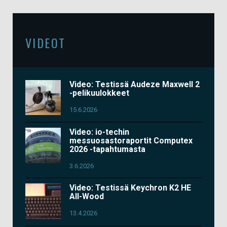
VIDEOT
Video: Testissä Audeze Maxwell 2
-pelikuulokkeet
15.6.2026
Video: io-techin
messuosastoraportit Computex
2026 -tapahtumasta
3.6.2026
Video: Testissä Keychron K2 HE
All-Wood
13.4.2026