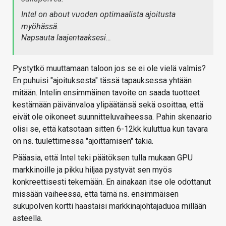
Intel on about vuoden optimaalista ajoitusta
myöhässä.
Napsauta laajentaaksesi…
Pystytkö muuttamaan taloon jos se ei ole vielä valmis?
En puhuisi "ajoituksesta" tässä tapauksessa yhtään
mitään. Intelin ensimmäinen tavoite on saada tuotteet
kestämään päivänvaloa ylipäätänsä sekä osoittaa, että
eivät ole oikoneet suunnitteluvaiheessa. Pahin skenaario
olisi se, että katsotaan sitten 6-12kk kuluttua kun tavara
on ns. tuulettimessa "ajoittamisen" takia.
Pääasia, että Intel teki päätöksen tulla mukaan GPU
markkinoille ja pikku hiljaa pystyvät sen myös
konkreettisesti tekemään. En ainakaan itse ole odottanut
missään vaiheessa, että tämä ns. ensimmäisen
sukupolven kortti haastaisi markkinajohtajaduoa millään
asteella.