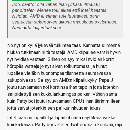
Joo, saattoi olla vähän liian jyrkästi ilmaistu,
pahoittelen. Menee toki aikaa että Intel haastaa
Nvidian. AMD ei siihen tule luultavasti parin
seuraavan sukupolven aikana myöskään pystymään.
Napsauta laajentaaksesi…
No nyt on kyllä jykevää tulkintaa taas. Kannattaisi mennä
hiukan tutkimaan niitä testejä. AMD kilpailee varsin hyvin
nyt nvidiaa vastaan. Siihen on syy miksi nvidian kortit
hörppää watteja jo nyt aivan tolkuttomasti ja huhut
lupailee vieläkin huonompaa tilannetta seuraavassa
sukupolvessa. Se syy on AMD:n kilpailukyky. Papa J
joutu ruuvaamaan noi korttinsa ihan tappiin jotta jotenkin
sai pidettyä sen kukkulankuningas paikan. Vähän sama
kuin Patty boi joutui ruuvaamaan CPU:t ihan äärimmilleen
jotta saivat jotenkin sen pelikuninkuuden takas.
Intel taas on lupaillut ja lupaillut näitä näyttiksiä vaikka
kuinka kauan. Patty boi vetelee twitterissä rukouksia, raja