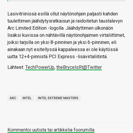
Lasivitriinissä esillä ollut näytönohjain paljasti kahden
tuulettimen jäähdytysratkaisun ja raidoitetun taustalevyn
Arc Limited Edition -logolla. Jäähdyttimen ulkonäön
lisäksi kuvissa on nähtävillä näytönohjaimen virtaliittimet,
joiksi tarjolla on yksi 8-pinninen ja yksi 6-pinninen, eli
ainakaan nyt esitellyssä kappaleessa ei ole käytössä
uutta 12+4-pinnistä PCI Express -lisävirtaliitintä.
Lähteet:
TechPowerUp
,
theBrycelsRt@Twitter
ARC
INTEL
INTEL EXTREME MASTERS
Kommentoi uutista tai artikkelia foorumilla