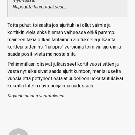
myöhässä.
Napsauta laajentaaksesi…
Totta puhut, toisaalta jos ajurituki ei ollut valmis ja
kortitkin vielä ehkä hieman vaiheessa ehkä parempi
maineen takia pitkän tähtäimen ajoituksella julkaista
kortteja sitten ns. "halppis" versioina toimivin ajurein ja
saada positiivista mainosta siitä.
Pahimmillaan olisivat julkaisseet kortit vuosi sitten ja
vasta nyt alkaisivat saada ajurit kuntoon, menisi useita
vuosia että pettyneet ostajat uudelleen uskaltautuisivat
kokeilla Intelin näytönohjaimia uudestaan.
Kirjaudu sisään vastataksesi