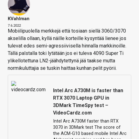
KVahlman
7.6.2022
Mobiilipuolella merkkejä että tosiaan siellä 3060/3070
akselilla ollaan, kyllä näille korteille kysyntää lienee jos
tulevat edes semi-agressiivisella hinnalla markkinoille.
Tällä palstalla toki lytätään jos ei tuleva 4090 Super Ti
ylikellotettuna LN2-jäähdytettynä jää taakse mutta
normikuluttajia se tuskin haittaa kunhan pelit pyörii.
Intel Arc A730M is faster than
RTX 3070 Laptop GPU in
3DMark TimeSpy test –
VideoCardz.com
Intel Arc A730M faster than RTX
3070 in 3DMark test The score of
the ACM-G10 based mobile Intel Arc