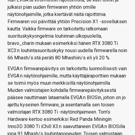
julkaisi pian uuden firmwaren yhtiön omille
näytönohjaimille, jotka kiertävät näitä rajoittimia.
Firmwaren voi päivittää yhtiön Precision X1 -sovelluksen
kautta. Vaikka firmware on tarkoitettu ratkomaan
suorituskykyongelmia louhinnan ulkopuolella,
bravo_charin mukaan esimerkiksi hänen RTX 3080 Ti
XC3:n louhintasuorituskyky nousi uudella firmwarella noin
66 Mhash/s:stä peräti 80 Mhashiin/s eli yli 20 %.
EVGA:n firmwarepäivitys on tarkoitettu luonnollisesti vain
EVGA:n näytönohjaimille, mutta käyttäjäraporttien mukaan
se toimii myös muun merkkisillä näytönohjaimilla.
Muiden valmistajien kohdalla firmwarepäivityksestä
pääsee nauttimaan lataamalla EVGA:n BIOSin, johon on jo
ajettu kyseinen firmware, ja asentamalla sen toisen
valmistajan RTX 3080 Ti -näytönohjaimeen. Tom’s
Hardware kertoo esimerkiksi Red Panda Miningin
Inno3D 3080 Ti iChill X3:n saavuttaneen EVGA:n BIOSilla
jopa 91 Mhash/s louhintanopeuden. Toisen valmistajan