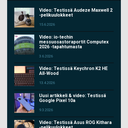
Video: Testissä Audeze Maxwell 2
-pelikuulokkeet
15.6.2026
Video: io-techin
messuosastoraportit Computex
2026 -tapahtumasta
3.6.2026
Video: Testissä Keychron K2 HE
All-Wood
13.4.2026
Uusi artikkeli & video: Testissä
Google Pixel 10a
9.3.2026
Video: Testissä Asus ROG Kithara
-pelikuulokkeet