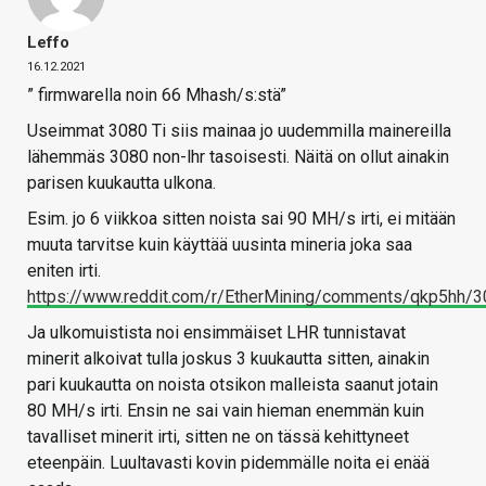
Leffo
16.12.2021
” firmwarella noin 66 Mhash/s:stä”
Useimmat 3080 Ti siis mainaa jo uudemmilla mainereilla
lähemmäs 3080 non-lhr tasoisesti. Näitä on ollut ainakin
parisen kuukautta ulkona.
Esim. jo 6 viikkoa sitten noista sai 90 MH/s irti, ei mitään
muuta tarvitse kuin käyttää uusinta mineria joka saa
eniten irti.
https://www.reddit.com/r/EtherMining/comments/qkp5hh/3
Ja ulkomuistista noi ensimmäiset LHR tunnistavat
minerit alkoivat tulla joskus 3 kuukautta sitten, ainakin
pari kuukautta on noista otsikon malleista saanut jotain
80 MH/s irti. Ensin ne sai vain hieman enemmän kuin
tavalliset minerit irti, sitten ne on tässä kehittyneet
eteenpäin. Luultavasti kovin pidemmälle noita ei enää