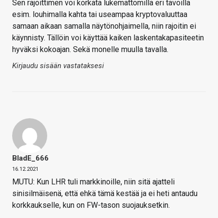
Sen rajoittimen voi korkata lukemattomilla eri tavoilla
esim. louhimalla kahta tai useampaa kryptovaluuttaa
samaan aikaan samalla näytönohjaimella, niin rajoitin ei
käynnisty. Tällöin voi käyttää kaiken laskentakapasiteetin
hyväksi kokoajan. Sekä monelle muulla tavalla.
Kirjaudu sisään vastataksesi
BladE_666
16.12.2021
MUTU: Kun LHR tuli markkinoille, niin sitä ajatteli
sinisilmäisenä, että ehkä tämä kestää ja ei heti antaudu
korkkaukselle, kun on FW-tason suojauksetkin.