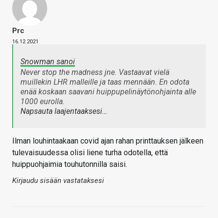
Prc
16.12.2021
Snowman sanoi
Never stop the madness jne. Vastaavat vielä
muillekin LHR malleille ja taas mennään. En odota
enää koskaan saavani huippupelinäytönohjainta alle
1000 eurolla.
Napsauta laajentaaksesi…
Ilman louhintaakaan covid ajan rahan printtauksen jälkeen
tulevaisuudessa olisi liene turha odotella, että
huippuohjaimia touhutonnilla saisi.
Kirjaudu sisään vastataksesi