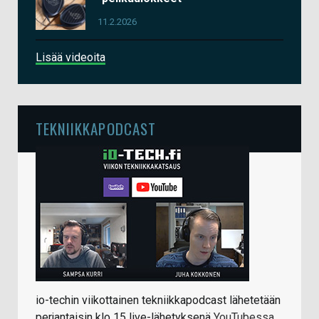
11.2.2026
Lisää videoita
TEKNIIKKAPODCAST
io-techin viikottainen tekniikkapodcast lähetetään
perjantaisin klo 15 live-lähetyksenä
YouTubessa
.