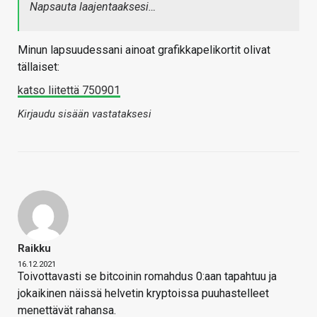
Napsauta laajentaaksesi…
Minun lapsuudessani ainoat grafikkapelikortit olivat
tällaiset:
katso liitettä 750901
Kirjaudu sisään vastataksesi
Raikku
16.12.2021
Toivottavasti se bitcoinin romahdus 0:aan tapahtuu ja
jokaikinen näissä helvetin kryptoissa puuhastelleet
menettävät rahansa.