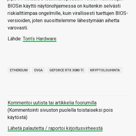
BIOSin käyttö näytönohjaimessa on kuitenkin selvästi
riskialttiimpaa ongelmille, kuin virallisesti tuettujen BIOS-
versioiden, joten suosittelemme lähestymään aihetta
varovasti.
Lähde:
Tom’s Hardware
ETHEREUM
EVGA
GEFORCE RTX 3080 TI
KRYPTOLOUHINTA
Kommentoi uutista tai artikkelia foorumilla
(Kommentointi sivuston puolella toistaiseksi pois
käytöstä)
Lähetä palautetta / raportoi kirjoitusvirheestä