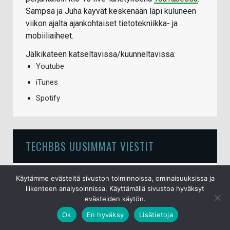
Sampsa ja Juha käyvät keskenään läpi kuluneen
viikon ajalta ajankohtaiset tietotekniikka- ja
mobiiliaiheet.
Jälkikäteen katseltavissa/kuunneltavissa:
Youtube
iTunes
Spotify
TECHBBS UUSIMMAT VIESTIT
Perunalastut
Käytämme evästeitä sivuston toiminnoissa, ominaisuuksissa ja
9.8.2026
liikenteen analysoinnissa. Käyttämällä sivustoa hyväksyt
evästeiden käytön.
Rannekelloja
Ok
En hyväksy
Lisätietoja
9.8.2026