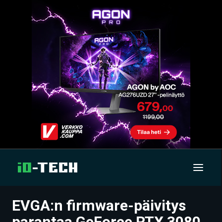
EVGA:n firmware-päivitys
UUTISET
parantaa GeForce RTX 3080