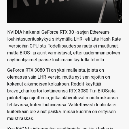
NVIDIA heikensi GeForce RTX 30 -sarjan Ethereum-
louhintasuorituskykyä siirtymällä LHR- eli Lite Hash Rate
-versioihin GPU:sta. Todellisuudessa rauta ei muuttunut,
mutta BIOS- ja ajurit varmistavat, ettei uudemman polven
näytönohjaimet pääse louhimaan täydellä teholla.
GeForce RTX 3080 Ti on yksi malleista, joista on
olemassa vain LHR-versio, mutta nyt sen rajoitin on
kokenut aikamoisen kolauksen. Reddit-käyttäjä
bravo_char kertoi löytäneensä RTX 3080 Ti:n BIOSista
piilotettuja rajoittimia, jotka aktivoituvat muistiraskaissa
tehtävissä, kuten louhinnassa. Valitettavasti louhinta ei
kuitenkaan ole ainut paikka, missä kuorma on erityisen
muistiraskas.
Kun EVGA:ta informoitiin rajoittimista, se kävi töihin ja