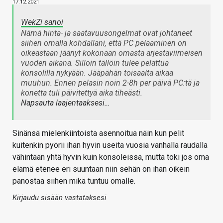
17.12.2021
WekZi sanoi
Nämä hinta- ja saatavuusongelmat ovat johtaneet
siihen omalla kohdallani, että PC pelaaminen on
oikeastaan jäänyt kokonaan omasta arjestaviimeisen
vuoden aikana. Silloin tällöin tulee pelattua
konsolilla nykyään. Jääpähän toisaalta aikaa
muuhun. Ennen pelasin noin 2-8h per päivä PC:tä ja
konetta tuli päivitettyä aika tiheästi.
Napsauta laajentaaksesi…
Sinänsä mielenkiintoista asennoitua näin kun pelit
kuitenkin pyörii ihan hyvin useita vuosia vanhalla raudalla
vähintään yhtä hyvin kuin konsoleissa, mutta toki jos oma
elämä etenee eri suuntaan niin sehän on ihan oikein
panostaa siihen mikä tuntuu omalle.
Kirjaudu sisään vastataksesi