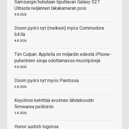
Samsungin huhutaan tiputtavan Galaxy S27
Ultrasta neljännen takakameran pois
8.8.2026
Doom pyörii nyt (melkein) myös Commodore
64:llä
8.8.2026
Tim Culpan: Applella on miljardin edestä iPhone-
puhelinten siruja odottamassa muistipiirejä
8.8.2026
Doom pyörii nyt myös Paintissa
6.8.2026
Keychron kehittää avoimen lähdekoodin
firmwarea pelihiiriin
5.8.2026
Honor uudisti logonsa