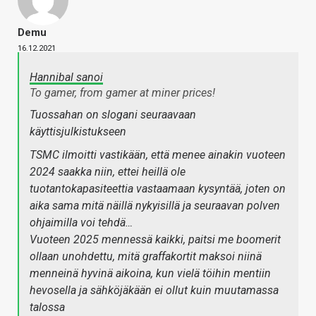
Demu
16.12.2021
Hannibal sanoi
To gamer, from gamer at miner prices!
Tuossahan on slogani seuraavaan
käyttisjulkistukseen
TSMC ilmoitti vastikään, että menee ainakin vuoteen
2024 saakka niin, ettei heillä ole
tuotantokapasiteettia vastaamaan kysyntää, joten on
aika sama mitä näillä nykyisillä ja seuraavan polven
ohjaimilla voi tehdä…
Vuoteen 2025 mennessä kaikki, paitsi me boomerit
ollaan unohdettu, mitä graffakortit maksoi niinä
menneinä hyvinä aikoina, kun vielä töihin mentiin
hevosella ja sähköjäkään ei ollut kuin muutamassa
talossa