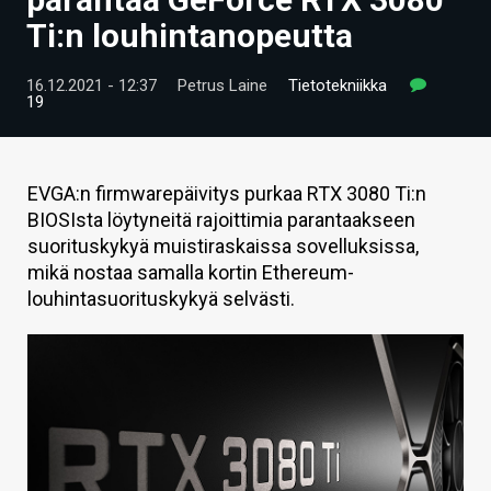
ARTIKKELIT
Ti:n louhintanopeutta
VIDEOT
16.12.2021 - 12:37
Petrus Laine
Tietotekniikka
19
TECHBBS
TIETOA
EVGA:n firmwarepäivitys purkaa RTX 3080 Ti:n
HINTA.FI
BIOSIsta löytyneitä rajoittimia parantaakseen
suorituskykyä muistiraskaissa sovelluksissa,
KAUPPA
mikä nostaa samalla kortin Ethereum-
louhintasuorituskykyä selvästi.
VAIHDA TEEMA
HAKU