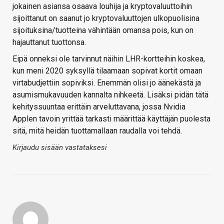
jokainen asiansa osaava louhija ja kryptovaluuttoihin
sijoittanut on saanut jo kryptovaluuttojen ulkopuolisina
sijoituksina/tuotteina vähintään omansa pois, kun on
hajauttanut tuottonsa.
Eipä onneksi ole tarvinnut näihin LHR-kortteihin koskea,
kun meni 2020 syksyllä tilaamaan sopivat kortit omaan
virtabudjettiin sopiviksi. Enemmän olisi jo äänekästä ja
asumismukavuuden kannalta nihkeetä. Lisäksi pidän tätä
kehityssuuntaa erittäin arveluttavana, jossa Nvidia
Applen tavoin yrittää tarkasti määrittää käyttäjän puolesta
sitä, mitä heidän tuottamallaan raudalla voi tehdä.
Kirjaudu sisään vastataksesi