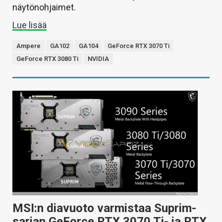
näytönohjaimet.
Lue lisää
Ampere
GA102
GA104
GeForce RTX 3070 Ti
GeForce RTX 3080 Ti
NVIDIA
MSI:n diavuoto varmistaa Suprim-
sarjan GeForce RTX 3070 Ti- ja RTX