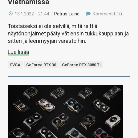
Vietnamissa
13.1.2022 - 21:44
/
Petrus Laine
Kommentit (7)
Toistaiseksi ei ole selvillä, mitä reittiä
näytönohjaimet päätyivät ensin tukkukauppiaan ja
sitten jälleenmyyjän varastoihin.
Lue lisää
EVGA
GeForce RTX 30
GeForce RTX 3080 Ti