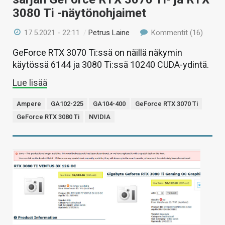
3080 Ti -näytönohjaimet
17.5.2021 - 22:11
/
Petrus Laine
Kommentit (16)
GeForce RTX 3070 Ti:ssä on näillä näkymin
käytössä 6144 ja 3080 Ti:ssä 10240 CUDA-ydintä.
Lue lisää
Ampere
GA102-225
GA104-400
GeForce RTX 3070 Ti
GeForce RTX 3080 Ti
NVIDIA