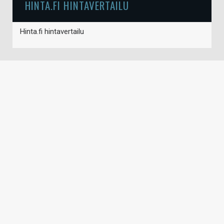
HINTA.FI HINTAVERTAILU
Hinta.fi hintavertailu