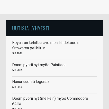
UUTISIA LYHYESTI
Keychron kehittää avoimen lähdekoodin
firmwarea pelihiiriin
5.8.2026
Doom pyörii nyt myös Paintissa
5.8.2026
Honor uudisti logonsa
5.8.2026
Doom pyörii nyt (melkein) myös Commodore
64:llä