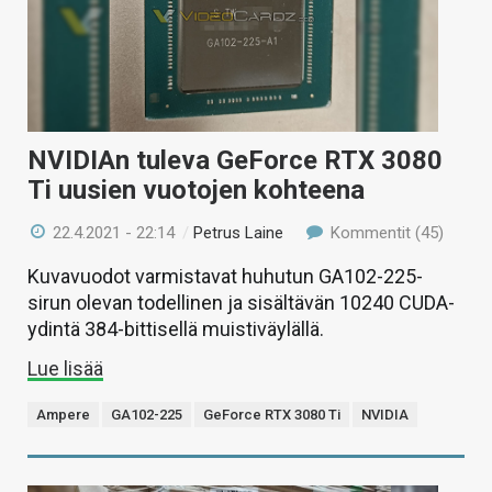
NVIDIAn tuleva GeForce RTX 3080
Ti uusien vuotojen kohteena
22.4.2021 - 22:14
/
Petrus Laine
Kommentit (45)
Kuvavuodot varmistavat huhutun GA102-225-
sirun olevan todellinen ja sisältävän 10240 CUDA-
ydintä 384-bittisellä muistiväylällä.
Lue lisää
Ampere
GA102-225
GeForce RTX 3080 Ti
NVIDIA