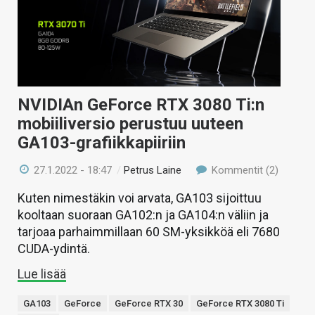
NVIDIAn GeForce RTX 3080 Ti:n
mobiiliversio perustuu uuteen
GA103-grafiikkapiiriin
27.1.2022 - 18:47
/
Petrus Laine
Kommentit (2)
Kuten nimestäkin voi arvata, GA103 sijoittuu
kooltaan suoraan GA102:n ja GA104:n väliin ja
tarjoaa parhaimmillaan 60 SM-yksikköä eli 7680
CUDA-ydintä.
Lue lisää
GA103
GeForce
GeForce RTX 30
GeForce RTX 3080 Ti