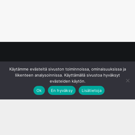
© S&J Media Oy
Käytämme evästeitä sivuston toiminnoissa, ominaisuuksissa ja
liikenteen analysoinnissa. Käyttämällä sivustoa hyväksyt
evästeiden käytön.
Ok
En hyväksy
Lisätietoja
;