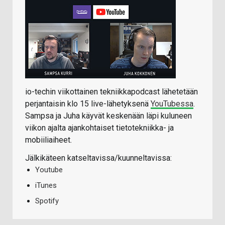
io-techin viikottainen tekniikkapodcast lähetetään
perjantaisin klo 15 live-lähetyksenä
YouTubessa
.
Sampsa ja Juha käyvät keskenään läpi kuluneen
viikon ajalta ajankohtaiset tietotekniikka- ja
mobiiliaiheet.
Jälkikäteen katseltavissa/kuunneltavissa:
Youtube
iTunes
Spotify