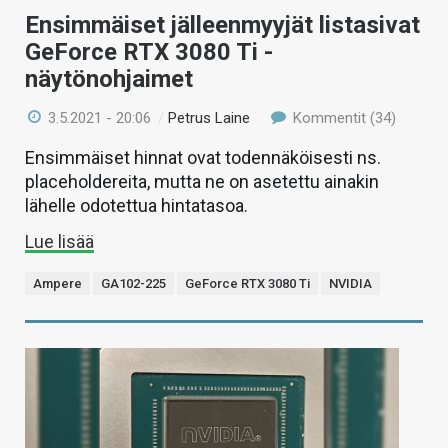
Ensimmäiset jälleenmyyjät listasivat
GeForce RTX 3080 Ti -
näytönohjaimet
3.5.2021 - 20:06
/
Petrus Laine
Kommentit (34)
Ensimmäiset hinnat ovat todennäköisesti ns.
placeholdereita, mutta ne on asetettu ainakin
lähelle odotettua hintatasoa.
Lue lisää
Ampere
GA102-225
GeForce RTX 3080 Ti
NVIDIA