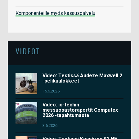
Komponenteille myös kasauspalvelu
VIDEOT
Video: Testissä Audeze Maxwell 2
-pelikuulokkeet
15.6.2026
Video: io-techin
messuosastoraportit Computex
2026 -tapahtumasta
3.6.2026
Video: Testissä Keychron K2 HE