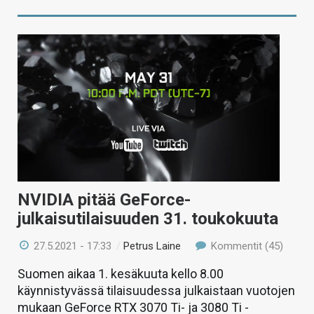
NVIDIA pitää GeForce-
julkaisutilaisuuden 31. toukokuuta
27.5.2021 - 17:33
/
Petrus Laine
Kommentit (45)
Suomen aikaa 1. kesäkuuta kello 8.00
käynnistyvässä tilaisuudessa julkaistaan vuotojen
mukaan GeForce RTX 3070 Ti- ja 3080 Ti -