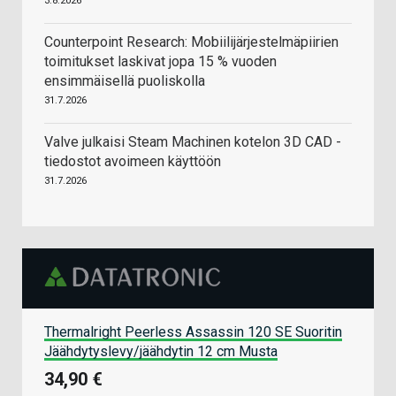
3.8.2026
Counterpoint Research: Mobiilijärjestelmäpiirien
toimitukset laskivat jopa 15 % vuoden
ensimmäisellä puoliskolla
31.7.2026
Valve julkaisi Steam Machinen kotelon 3D CAD -
tiedostot avoimeen käyttöön
31.7.2026
Thermalright Peerless Assassin 120 SE Suoritin
Jäähdytyslevy/jäähdytin 12 cm Musta
34,90 €