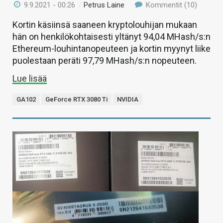
9.9.2021 - 00:26
/
Petrus Laine
Kommentit (10)
Kortin käsiinsä saaneen kryptolouhijan mukaan
hän on henkilökohtaisesti yltänyt 94,04 MHash/s:n
Ethereum-louhintanopeuteen ja kortin myynyt liike
puolestaan peräti 97,79 MHash/s:n nopeuteen.
Lue lisää
GA102
GeForce RTX 3080 Ti
NVIDIA