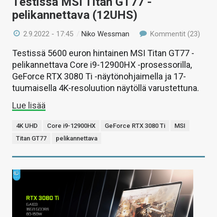
Testissä MSI Titan GT77 -
pelikannettava (12UHS)
2.9.2022 - 17:45
/
Niko Wessman
Kommentit (23)
Testissä 5600 euron hintainen MSI Titan GT77 -
pelikannettava Core i9-12900HX -prosessorilla,
GeForce RTX 3080 Ti -näytönohjaimella ja 17-
tuumaisella 4K-resoluution näytöllä varustettuna.
Lue lisää
4K UHD
Core i9-12900HX
GeForce RTX 3080 Ti
MSI
Titan GT77
pelikannettava