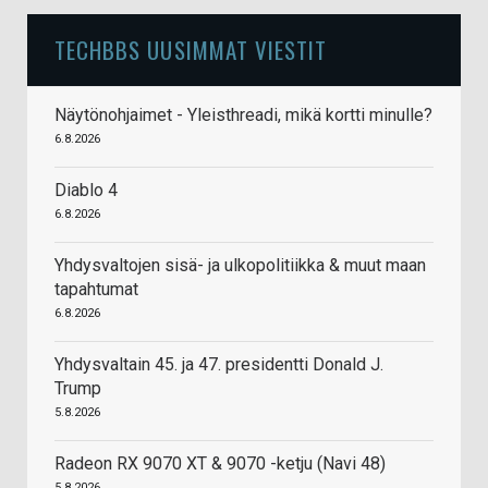
TECHBBS UUSIMMAT VIESTIT
Näytönohjaimet - Yleisthreadi, mikä kortti minulle?
6.8.2026
Diablo 4
6.8.2026
Yhdysvaltojen sisä- ja ulkopolitiikka & muut maan
tapahtumat
6.8.2026
Yhdysvaltain 45. ja 47. presidentti Donald J.
Trump
5.8.2026
Radeon RX 9070 XT & 9070 -ketju (Navi 48)
5.8.2026