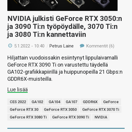
NVIDIA julkisti GeForce RTX 3050:n
ja 3090 Ti:n työpöydälle, 3070 Ti:n
ja 3080 Ti:n kannettaviin
5.1.2022 - 10:40
/
Petrus Laine
Kommentit (6)
Hiljattain vuodoissakin esiintynyt lippulaivamalli
GeForce RTX 3090 Ti on varustettu täydellä
GA102-grafiikkapiirillä ja huippunopeilla 21 Gbps:n
GDDR6X-muisteilla.
Lue lisää
CES 2022
GA102
GA104
GA107
GDDR6X
GeForce
GeForce RTX 30
GeForce RTX 3050
GeForce RTX 3070 Ti
GeForce RTX 3080 Ti
GeForce RTX 3090 Ti
NVIDIA