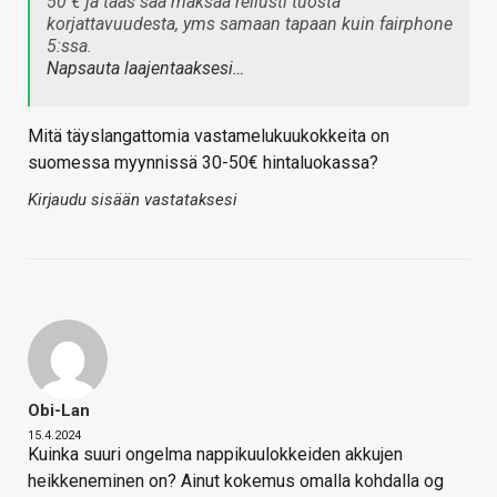
50 € ja taas saa maksaa reilusti tuosta
korjattavuudesta, yms samaan tapaan kuin fairphone
5:ssa.
Napsauta laajentaaksesi…
Mitä täyslangattomia vastamelukuukokkeita on
suomessa myynnissä 30-50€ hintaluokassa?
Kirjaudu sisään vastataksesi
Obi-Lan
15.4.2024
Kuinka suuri ongelma nappikuulokkeiden akkujen
heikkeneminen on? Ainut kokemus omalla kohdalla og