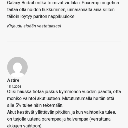
Galaxy Budsit mitkä toimivat vieläkin. Suurempi ongelma
taitaa olla noiden hukkuminen, uimarannalta aina silloin
tällöin löytyy pariton nappikuuloke.
Kirjaudu sisään vastataksesi
Astire
15.4.2024
Olisi hauska tietää joskus kymmenen vuoden päästä, että
moniko vaihtoi akut uuteen. Mututuntumalla heitän että
alle 5% tulee näin tekemään.
Akut kestävät yllättävän pitkään, ja kun vaihtoaika tulee,
on tarjolla uutena parempaa ja halvempaa (verrattuna
akkujen vaihtoon).