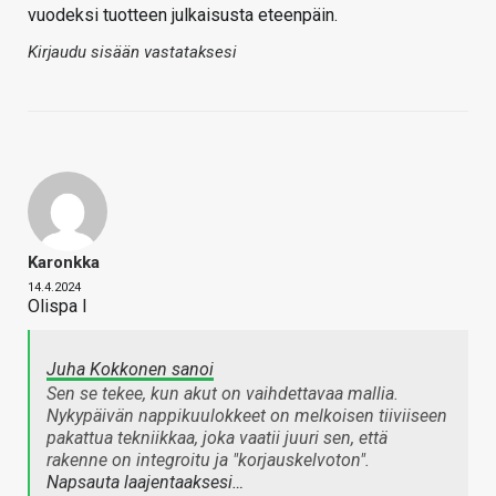
vuodeksi tuotteen julkaisusta eteenpäin.
Kirjaudu sisään vastataksesi
Karonkka
14.4.2024
Olispa l
Juha Kokkonen sanoi
Sen se tekee, kun akut on vaihdettavaa mallia.
Nykypäivän nappikuulokkeet on melkoisen tiiviiseen
pakattua tekniikkaa, joka vaatii juuri sen, että
rakenne on integroitu ja "korjauskelvoton".
Napsauta laajentaaksesi…