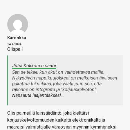
Karonkka
14.4.2024
Olispa l
Juha Kokkonen sanoi
Sen se tekee, kun akut on vaihdettavaa mallia.
Nykypäivän nappikuulokkeet on melkoisen tiiviiseen
pakattua tekniikkaa, joka vaatii juuri sen, että
rakenne on integroitu ja "korjauskelvoton".
Napsauta laajentaaksesi…
Olisipa meillä lainsäädäntö, joka kieltäisi
korjauskelvottomuuden kaikelta elektroniikalta ja
määräisi valmistajalle varaosien myynnin kymmeneksi