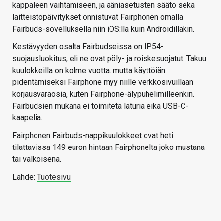
kappaleen vaihtamiseen, ja ääniasetusten säätö sekä
laitteistopäivitykset onnistuvat Fairphonen omalla
Fairbuds-sovelluksella niin iOS:llä kuin Androidillakin.
Kestävyyden osalta Fairbudseissa on IP54-
suojausluokitus, eli ne ovat pöly- ja roiskesuojatut. Takuu
kuulokkeilla on kolme vuotta, mutta käyttöiän
pidentämiseksi Fairphone myy niille verkkosivuillaan
korjausvaraosia, kuten Fairphone-älypuhelimilleenkin.
Fairbudsien mukana ei toimiteta laturia eikä USB-C-
kaapelia.
Fairphonen Fairbuds-nappikuulokkeet ovat heti
tilattavissa 149 euron hintaan Fairphonelta joko mustana
tai valkoisena.
Lähde:
Tuotesivu