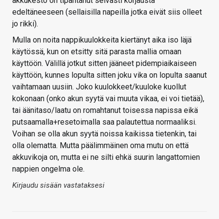
akkukesto on tipahtanut selvästi korjausta
edeltäneeseen (sellaisilla napeilla jotka eivät siis olleet
jo rikki).
Mulla on noita nappikuulokkeita kiertänyt aika iso läjä
käytössä, kun on etsitty sitä parasta mallia omaan
käyttöön. Välillä jotkut sitten jääneet pidempiaikaiseen
käyttöön, kunnes lopulta sitten joku vika on lopulta saanut
vaihtamaan uusiin. Joko kuulokkeet/kuuloke kuollut
kokonaan (onko akun syytä vai muuta vikaa, ei voi tietää),
tai äänitaso/laatu on romahtanut toisessa napissa eikä
putsaamalla+resetoimalla saa palautettua normaaliksi.
Voihan se olla akun syytä noissa kaikissa tietenkin, tai
olla olematta. Mutta päälimmäinen oma mutu on että
akkuvikoja on, mutta ei ne silti ehkä suurin langattomien
nappien ongelma ole.
Kirjaudu sisään vastataksesi