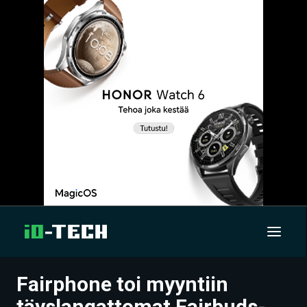
Fairphone toi myyntiin
UUTISET
täyslangattomat Fairbuds-