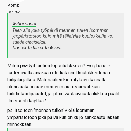
Pomk
15.4.2024
Astire sanoi
Teen siis joka työpäivä mennen tullen isomman
ympäristöteon kuin mitä tällaisilla kuulokkeilla voi
saada aikaiseksi.
Napsauta laajentaaksesi…
Miten päädyit tuohon lopputulokseen? Fairphone ei
tuotesivuilla ainakaan ole listannut kuulokkeidensa
hiilijalanjälkeä. Materiaalien kierrätyksen kannalta
olennaista on useimmiten muut resurssit kuin
hiilidioksidipäästöt, ja jotain vastaavuustaulukkoa päätit
ilmeisesti käyttää?
ps. itse teen ’mennen tullen’ vielä isomman
ympäristöteon joka päivä kun en kulje sähköautollakaan
minnekkään.