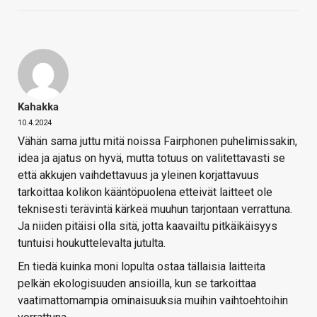
Kahakka
10.4.2024
Vähän sama juttu mitä noissa Fairphonen puhelimissakin,
idea ja ajatus on hyvä, mutta totuus on valitettavasti se
että akkujen vaihdettavuus ja yleinen korjattavuus
tarkoittaa kolikon kääntöpuolena etteivät laitteet ole
teknisesti terävintä kärkeä muuhun tarjontaan verrattuna.
Ja niiden pitäisi olla sitä, jotta kaavailtu pitkäikäisyys
tuntuisi houkuttelevalta jutulta.
En tiedä kuinka moni lopulta ostaa tällaisia laitteita
pelkän ekologisuuden ansioilla, kun se tarkoittaa
vaatimattomampia ominaisuuksia muihin vaihtoehtoihin