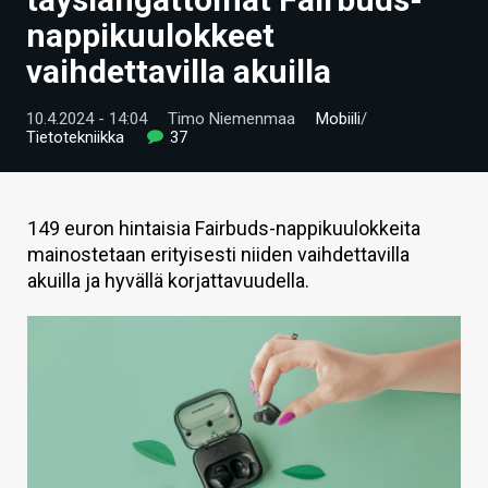
ARTIKKELIT
nappikuulokkeet
vaihdettavilla akuilla
VIDEOT
TECHBBS
10.4.2024 - 14:04
Timo Niemenmaa
Mobiili
/
Tietotekniikka
37
TIETOA
HINTA.FI
149 euron hintaisia Fairbuds-nappikuulokkeita
mainostetaan erityisesti niiden vaihdettavilla
KAUPPA
akuilla ja hyvällä korjattavuudella.
VAIHDA TEEMA
HAKU