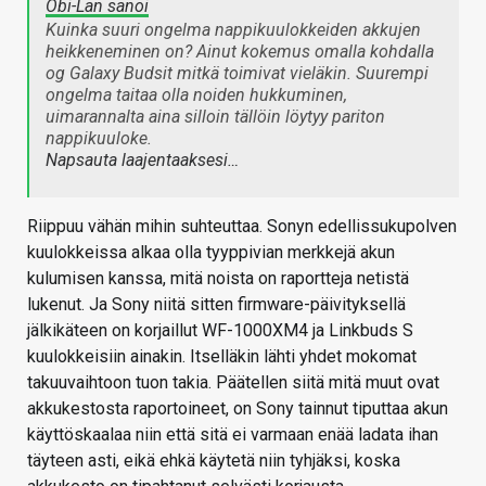
Obi-Lan sanoi
Kuinka suuri ongelma nappikuulokkeiden akkujen
heikkeneminen on? Ainut kokemus omalla kohdalla
og Galaxy Budsit mitkä toimivat vieläkin. Suurempi
ongelma taitaa olla noiden hukkuminen,
uimarannalta aina silloin tällöin löytyy pariton
nappikuuloke.
Napsauta laajentaaksesi…
Riippuu vähän mihin suhteuttaa. Sonyn edellissukupolven
kuulokkeissa alkaa olla tyyppivian merkkejä akun
kulumisen kanssa, mitä noista on raportteja netistä
lukenut. Ja Sony niitä sitten firmware-päivityksellä
jälkikäteen on korjaillut WF-1000XM4 ja Linkbuds S
kuulokkeisiin ainakin. Itselläkin lähti yhdet mokomat
takuuvaihtoon tuon takia. Päätellen siitä mitä muut ovat
akkukestosta raportoineet, on Sony tainnut tiputtaa akun
käyttöskaalaa niin että sitä ei varmaan enää ladata ihan
täyteen asti, eikä ehkä käytetä niin tyhjäksi, koska