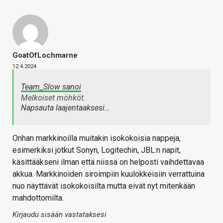
GoatOfLochmarne
12.4.2024
Team_Slow sanoi
Melkoiset möhköt.
Napsauta laajentaaksesi…
Onhan markkinoilla muitakin isokokoisia nappeja,
esimerkiksi jotkut Sonyn, Logitechin, JBL:n napit,
käsittääkseni ilman että niissä on helposti vaihdettavaa
akkua. Markkinoiden siroimpiin kuulokkeisiin verrattuina
nuo näyttävät isokokoisilta mutta eivät nyt mitenkään
mahdottomilta.
Kirjaudu sisään vastataksesi