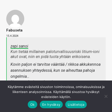
Fabuseta
15.4.2024
zepi sanoi
Kun tietää millainen paloturvallisuusriski litium-ioni
akut ovat, niin en pidä tuota yhtään erikoisena.
Kovin paljon ei tarvitse vääntää / rikkoa akkukennoa
asennuksen yhteydessä, kun se aiheuttaa pahoja
ongelmia…
Napsauta laajentaaksesi…
Käytämme evästeitä sivuston toiminnoissa, ominaisuuksissa ja
liikenteen analysoinnissa. Käyttämällä sivustoa hyväksyt
Kyllähän vaihdettavat akut olivat ihan normi vanhojen
evästeiden käytön.
kännyköiden aikana. Parempihan se on että pullistuneen
Ok
En hyväksy
Lisätietoja
akun saa heti vaihdettua pois, ja uutta tilalle. Vaihdettavat