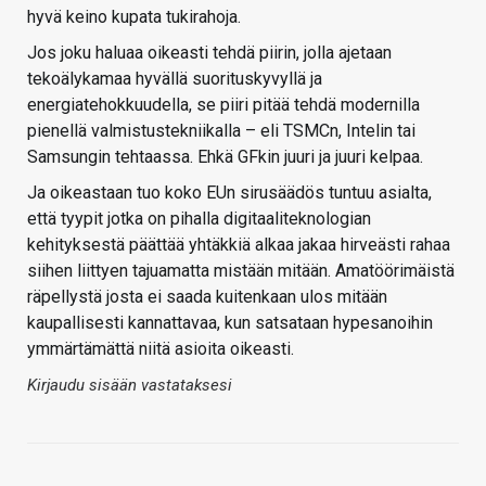
hyvä keino kupata tukirahoja.
Jos joku haluaa oikeasti tehdä piirin, jolla ajetaan
tekoälykamaa hyvällä suorituskyvyllä ja
energiatehokkuudella, se piiri pitää tehdä modernilla
pienellä valmistustekniikalla – eli TSMCn, Intelin tai
Samsungin tehtaassa. Ehkä GFkin juuri ja juuri kelpaa.
Ja oikeastaan tuo koko EUn sirusäädös tuntuu asialta,
että tyypit jotka on pihalla digitaaliteknologian
kehityksestä päättää yhtäkkiä alkaa jakaa hirveästi rahaa
siihen liittyen tajuamatta mistään mitään. Amatöörimäistä
räpellystä josta ei saada kuitenkaan ulos mitään
kaupallisesti kannattavaa, kun satsataan hypesanoihin
ymmärtämättä niitä asioita oikeasti.
Kirjaudu sisään vastataksesi