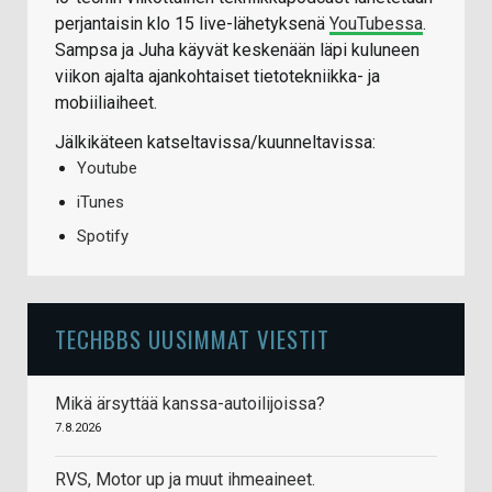
perjantaisin klo 15 live-lähetyksenä
YouTubessa
.
Sampsa ja Juha käyvät keskenään läpi kuluneen
viikon ajalta ajankohtaiset tietotekniikka- ja
mobiiliaiheet.
Jälkikäteen katseltavissa/kuunneltavissa:
Youtube
iTunes
Spotify
TECHBBS UUSIMMAT VIESTIT
Mikä ärsyttää kanssa-autoilijoissa?
7.8.2026
RVS, Motor up ja muut ihmeaineet.