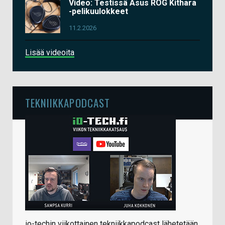
Video: Testissä Asus ROG Kithara
-pelikuulokkeet
11.2.2026
Lisää videoita
TEKNIIKKAPODCAST
io-techin viikottainen tekniikkapodcast lähetetään