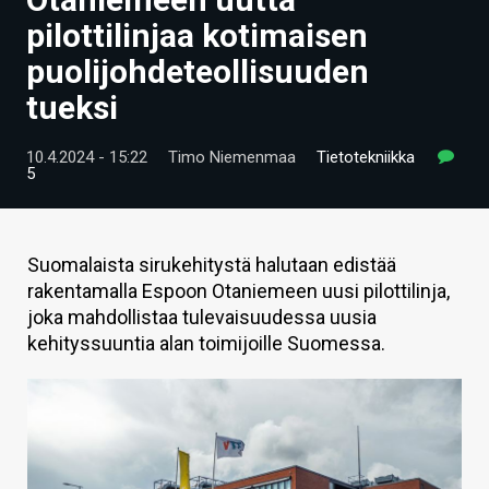
ARTIKKELIT
pilottilinjaa kotimaisen
puolijohdeteollisuuden
VIDEOT
tueksi
TECHBBS
10.4.2024 - 15:22
Timo Niemenmaa
Tietotekniikka
TIETOA
5
HINTA.FI
KAUPPA
Suomalaista sirukehitystä halutaan edistää
rakentamalla Espoon Otaniemeen uusi pilottilinja,
VAIHDA TEEMA
joka mahdollistaa tulevaisuudessa uusia
kehityssuuntia alan toimijoille Suomessa.
HAKU