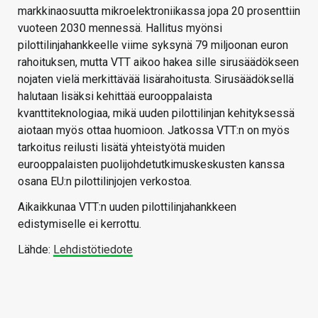
markkinaosuutta mikroelektroniikassa jopa 20 prosenttiin
vuoteen 2030 mennessä. Hallitus myönsi
pilottilinjahankkeelle viime syksynä 79 miljoonan euron
rahoituksen, mutta VTT aikoo hakea sille sirusäädökseen
nojaten vielä merkittävää lisärahoitusta. Sirusäädöksellä
halutaan lisäksi kehittää eurooppalaista
kvanttiteknologiaa, mikä uuden pilottilinjan kehityksessä
aiotaan myös ottaa huomioon. Jatkossa VTT:n on myös
tarkoitus reilusti lisätä yhteistyötä muiden
eurooppalaisten puolijohdetutkimuskeskusten kanssa
osana EU:n pilottilinjojen verkostoa.
Aikaikkunaa VTT:n uuden pilottilinjahankkeen
edistymiselle ei kerrottu.
Lähde:
Lehdistötiedote