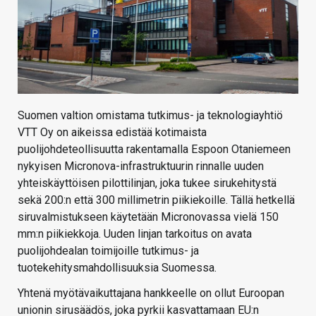
Suomen valtion omistama tutkimus- ja teknologiayhtiö
VTT Oy on aikeissa edistää kotimaista
puolijohdeteollisuutta rakentamalla Espoon Otaniemeen
nykyisen Micronova-infrastruktuurin rinnalle uuden
yhteiskäyttöisen pilottilinjan, joka tukee sirukehitystä
sekä 200:n että 300 millimetrin piikiekoille. Tällä hetkellä
siruvalmistukseen käytetään Micronovassa vielä 150
mm:n piikiekkoja. Uuden linjan tarkoitus on avata
puolijohdealan toimijoille tutkimus- ja
tuotekehitysmahdollisuuksia Suomessa.
Yhtenä myötävaikuttajana hankkeelle on ollut Euroopan
unionin sirusäädös, joka pyrkii kasvattamaan EU:n