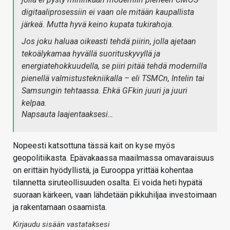
digitaaliprosessiin ei vaan ole mitään kaupallista
järkeä. Mutta hyvä keino kupata tukirahoja.
Jos joku haluaa oikeasti tehdä piirin, jolla ajetaan
tekoälykamaa hyvällä suorituskyvyllä ja
energiatehokkuudella, se piiri pitää tehdä modernilla
pienellä valmistustekniikalla – eli TSMCn, Intelin tai
Samsungin tehtaassa. Ehkä GFkin juuri ja juuri
kelpaa.
Napsauta laajentaaksesi…
Nopeesti katsottuna tässä kait on kyse myös
geopolitiikasta. Epävakaassa maailmassa omavaraisuus
on erittäin hyödyllistä, ja Eurooppa yrittää kohentaa
tilannetta siruteollisuuden osalta. Ei voida heti hypätä
suoraan kärkeen, vaan lähdetään pikkuhiljaa investoimaan
ja rakentamaan osaamista.
Kirjaudu sisään vastataksesi