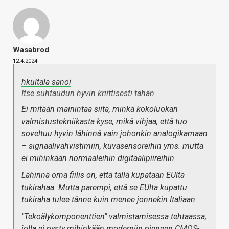
Wasabrod
12.4.2024
hkultala sanoi
Itse suhtaudun hyvin kriittisesti tähän.
Ei mitään mainintaa siitä, minkä kokoluokan
valmistustekniikasta kyse, mikä vihjaa, että tuo
soveltuu hyvin lähinnä vain johonkin analogikamaan
– signaalivahvistimiin, kuvasensoreihin yms. mutta
ei mihinkään normaaleihin digitaalipiireihin.
Lähinnä oma fiilis on, että tällä kupataan EUlta
tukirahaa. Mutta parempi, että se EUlta kupattu
tukiraha tulee tänne kuin menee jonnekin Italiaan.
"Tekoälykomponenttien" valmistamisessa tehtaassa,
jolla ei pysty mihinkään moderniin pieneen CMOS-