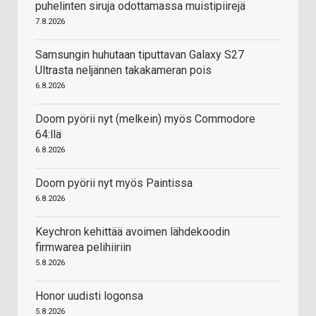
puhelinten siruja odottamassa muistipiirejä
7.8.2026
Samsungin huhutaan tiputtavan Galaxy S27
Ultrasta neljännen takakameran pois
6.8.2026
Doom pyörii nyt (melkein) myös Commodore
64:llä
6.8.2026
Doom pyörii nyt myös Paintissa
6.8.2026
Keychron kehittää avoimen lähdekoodin
firmwarea pelihiiriin
5.8.2026
Honor uudisti logonsa
5.8.2026