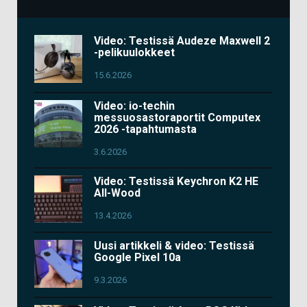
Video: Testissä Audeze Maxwell 2
-pelikuulokkeet
15.6.2026
Video: io-techin
messuosastoraportit Computex
2026 -tapahtumasta
3.6.2026
Video: Testissä Keychron K2 HE
All-Wood
13.4.2026
Uusi artikkeli & video: Testissä
Google Pixel 10a
9.3.2026