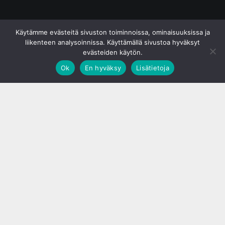
© S&J Media Oy
Käytämme evästeitä sivuston toiminnoissa, ominaisuuksissa ja
liikenteen analysoinnissa. Käyttämällä sivustoa hyväksyt
evästeiden käytön.
Ok
En hyväksy
Lisätietoja
;