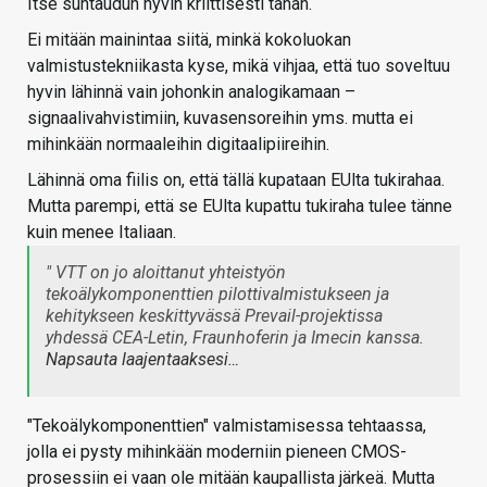
Itse suhtaudun hyvin kriittisesti tähän.
Ei mitään mainintaa siitä, minkä kokoluokan
valmistustekniikasta kyse, mikä vihjaa, että tuo soveltuu
hyvin lähinnä vain johonkin analogikamaan –
signaalivahvistimiin, kuvasensoreihin yms. mutta ei
mihinkään normaaleihin digitaalipiireihin.
Lähinnä oma fiilis on, että tällä kupataan EUlta tukirahaa.
Mutta parempi, että se EUlta kupattu tukiraha tulee tänne
kuin menee Italiaan.
" VTT on jo aloittanut yhteistyön
tekoälykomponenttien pilottivalmistukseen ja
kehitykseen keskittyvässä Prevail-projektissa
yhdessä CEA-Letin, Fraunhoferin ja Imecin kanssa.
Napsauta laajentaaksesi…
"Tekoälykomponenttien" valmistamisessa tehtaassa,
jolla ei pysty mihinkään moderniin pieneen CMOS-
prosessiin ei vaan ole mitään kaupallista järkeä. Mutta