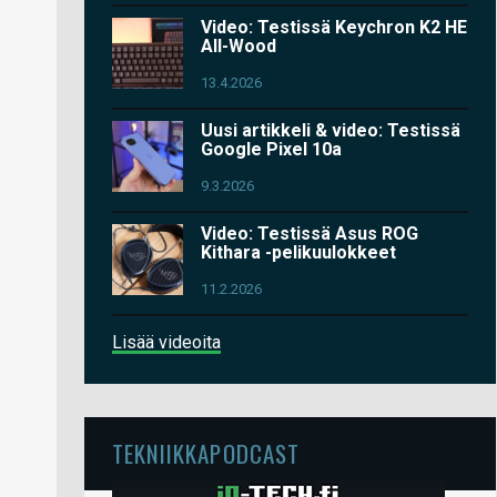
Video: Testissä Keychron K2 HE
All-Wood
13.4.2026
Uusi artikkeli & video: Testissä
Google Pixel 10a
9.3.2026
Video: Testissä Asus ROG
Kithara -pelikuulokkeet
11.2.2026
Lisää videoita
TEKNIIKKAPODCAST