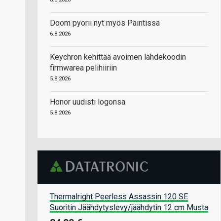
Doom pyörii nyt myös Paintissa
6.8.2026
Keychron kehittää avoimen lähdekoodin
firmwarea pelihiiriin
5.8.2026
Honor uudisti logonsa
5.8.2026
Thermalright Peerless Assassin 120 SE
Suoritin Jäähdytyslevy/jäähdytin 12 cm Musta