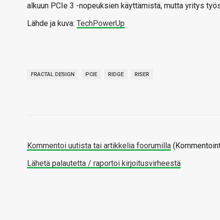
alkuun PCIe 3 -nopeuksien käyttämistä, mutta yritys t
Lähde ja kuva:
TechPowerUp
FRACTAL DESIGN
PCIE
RIDGE
RISER
Kommentoi uutista tai artikkelia foorumilla
(Kommentointi
Lähetä palautetta / raportoi kirjoitusvirheestä