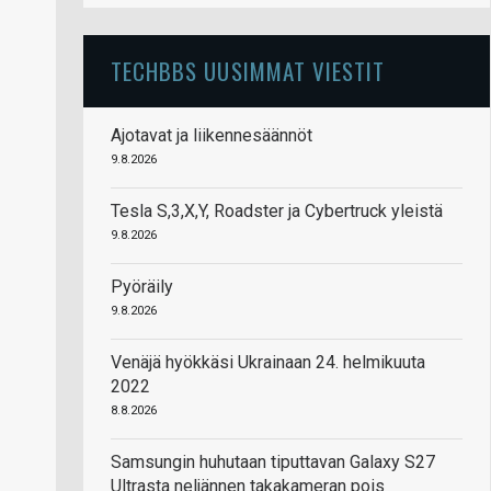
TECHBBS UUSIMMAT VIESTIT
Ajotavat ja liikennesäännöt
9.8.2026
Tesla S,3,X,Y, Roadster ja Cybertruck yleistä
9.8.2026
Pyöräily
9.8.2026
Venäjä hyökkäsi Ukrainaan 24. helmikuuta
2022
8.8.2026
Samsungin huhutaan tiputtavan Galaxy S27
Ultrasta neljännen takakameran pois