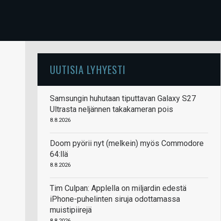
UUTISIA LYHYESTI
Samsungin huhutaan tiputtavan Galaxy S27
Ultrasta neljännen takakameran pois
8.8.2026
Doom pyörii nyt (melkein) myös Commodore
64:llä
8.8.2026
Tim Culpan: Applella on miljardin edestä
iPhone-puhelinten siruja odottamassa
muistipiirejä
8.8.2026