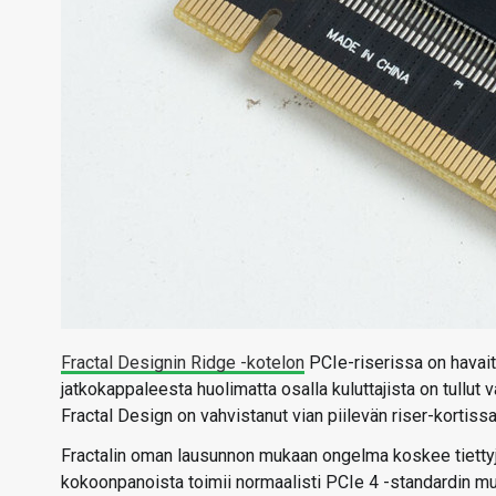
Fractal Designin Ridge -kotelon
PCIe-riserissa on havait
jatkokappaleesta huolimatta osalla kuluttajista on tullut
Fractal Design on vahvistanut vian piilevän riser-kortissa
Fractalin oman lausunnon mukaan ongelma koskee tiettyjä
kokoonpanoista toimii normaalisti PCIe 4 -standardin mu