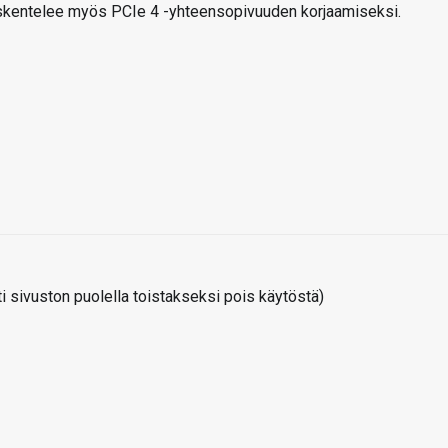
yöskentelee myös PCIe 4 -yhteensopivuuden korjaamiseksi.
 sivuston puolella toistakseksi pois käytöstä)