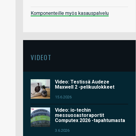
Komponenteille myös kasauspalvelu
VIDEOT
Video: Testissä Audeze
Maxwell 2 -pelikuulokkeet
15.6.2026
Video: io-techin
messuosastoraportit
Computex 2026 -tapahtumasta
3.6.2026