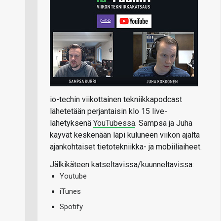
io-techin viikottainen tekniikkapodcast
lähetetään perjantaisin klo 15 live-
lähetyksenä
YouTubessa
. Sampsa ja Juha
käyvät keskenään läpi kuluneen viikon ajalta
ajankohtaiset tietotekniikka- ja mobiiliaiheet.
Jälkikäteen katseltavissa/kuunneltavissa:
Youtube
iTunes
Spotify