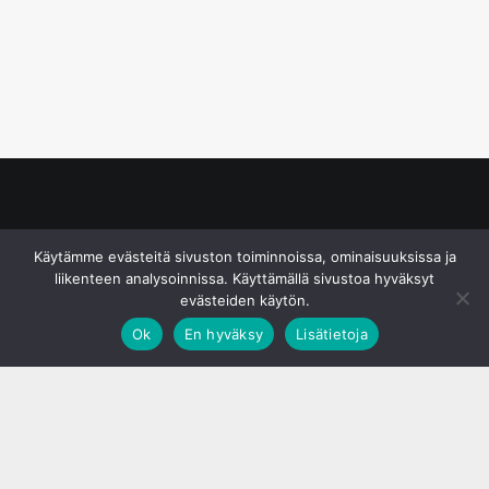
© S&J Media Oy
Käytämme evästeitä sivuston toiminnoissa, ominaisuuksissa ja
liikenteen analysoinnissa. Käyttämällä sivustoa hyväksyt
evästeiden käytön.
Ok
En hyväksy
Lisätietoja
;