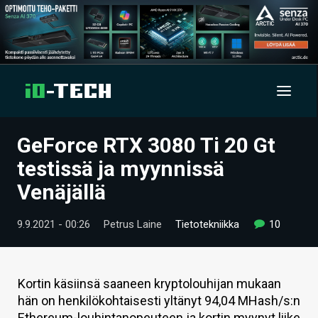
GeForce RTX 3080 Ti 20 Gt
UUTISET
testissä ja myynnissä
ARTIKKELIT
Venäjällä
VIDEOT
9.9.2021 - 00:26
Petrus Laine
Tietotekniikka
10
TECHBBS
TIETOA
Kortin käsiinsä saaneen kryptolouhijan mukaan
hän on henkilökohtaisesti yltänyt 94,04 MHash/s:n
HINTA.FI
Ethereum-louhintanopeuteen ja kortin myynyt liike