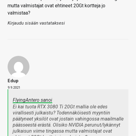
mutta valmistajat ovat ehtineet 20Gt kortteja jo
valmistaa?
Kirjaudu sisään vastataksesi
Edup
9.9.2021
FlyingAntero sanoi
Ei kai tuota RTX 3080 Ti 20Gt mallia ole edes
virallisesti julkaistu? Todennäköisesti myyntiin
päätyneet yksilöt ovat jostain vahingossa maailmalle
päässeestä erästä. Olisiko NVIDIA perunut/lykännyt
julkaisun viime tingassa mutta valmistajat ovat