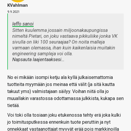
KVahlman
9.9.2021
leffo sanoi
Sitten kuulemma jossain miljoonakaupungissa
nimeltä Pietari, on joku vastaava pikkuliike jonka VK
sivulla on liki 100 seuraajaa? On noita malleja
varmaan olemassa, ihan kuin kaikenlaisia muitakin
engineering sampleja voi olla.
Napsauta laajentaaksesi…
No ei mikään isompi ketju ala kyllä julkaisemattomia
tuotteita myymään jos meinaa että välit (ja sitä kautta
takuut yms) valmistajaan säilyy. Voihan niitä olla jo
muuallakin varastossa odottamassa julkkista, kukapa sen
tietää.
Voi toki olla tosiaan joku etukenossa tehty erä joka kulki
jo toimitusputkessa ennenkuin tuote peruttiin ja nyt
onnekkaat vastaanottajat myyvät erää pois markkinoilla