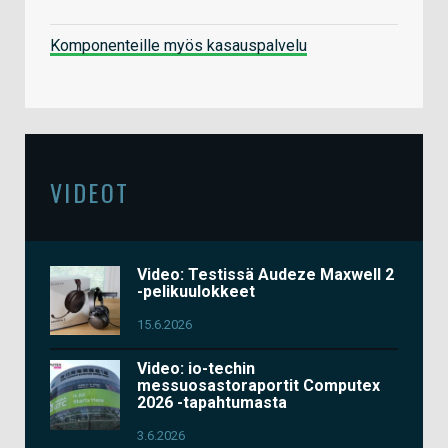
Komponenteille myös kasauspalvelu
VIDEOT
Video: Testissä Audeze Maxwell 2
-pelikuulokkeet
15.6.2026
Video: io-techin
messuosastoraportit Computex
2026 -tapahtumasta
3.6.2026