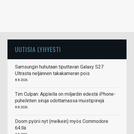
UUTISIA LYHYESTI
Samsungin huhutaan tiputtavan Galaxy S27
Ultrasta neljännen takakameran pois
8.8.2026
Tim Culpan: Applella on miljardin edestä iPhone-
puhelinten siruja odottamassa muistipiirejä
8.8.2026
Doom pyörii nyt (melkein) myös Commodore
64:llä