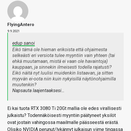
FlyingAntero
9.9.2021
edup sanoi
Eikö tämä ole hieman erikoista että ohjaimesta
selkeästi eri versiota tulee myyntiin vain yhteen (tai
ehkä muutamaan, mistä ei vaan ole havaintoja)
kauppaan, ja sinnekin ilmeisesti todella rajatusti?
Eikö näitä nyt luulisi muidenkin listaavan, ja sitten
myyvän ei-oota niin kuin nykyisillä näytönohjaimilla
muutenkin?
Napsauta laajentaaksesi…
Ei kai tuota RTX 3080 Ti 20Gt mallia ole edes virallisesti
julkaistu? Todennäköisesti myyntiin päätyneet yksilöt
ovat jostain vahingossa maailmalle päässeestä erästä.
Olisiko NVIDIA perunut/lykännyt julkaisun viime tingassa