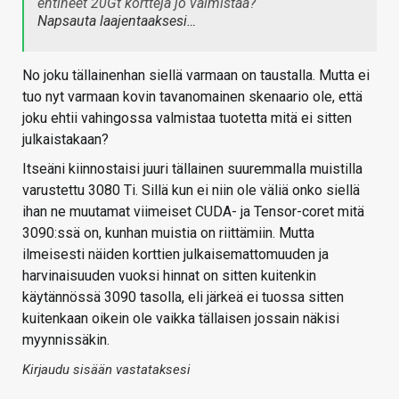
ehtineet 20Gt kortteja jo valmistaa?
Napsauta laajentaaksesi…
No joku tällainenhan siellä varmaan on taustalla. Mutta ei
tuo nyt varmaan kovin tavanomainen skenaario ole, että
joku ehtii vahingossa valmistaa tuotetta mitä ei sitten
julkaistakaan?
Itseäni kiinnostaisi juuri tällainen suuremmalla muistilla
varustettu 3080 Ti. Sillä kun ei niin ole väliä onko siellä
ihan ne muutamat viimeiset CUDA- ja Tensor-coret mitä
3090:ssä on, kunhan muistia on riittämiin. Mutta
ilmeisesti näiden korttien julkaisemattomuuden ja
harvinaisuuden vuoksi hinnat on sitten kuitenkin
käytännössä 3090 tasolla, eli järkeä ei tuossa sitten
kuitenkaan oikein ole vaikka tällaisen jossain näkisi
myynnissäkin.
Kirjaudu sisään vastataksesi