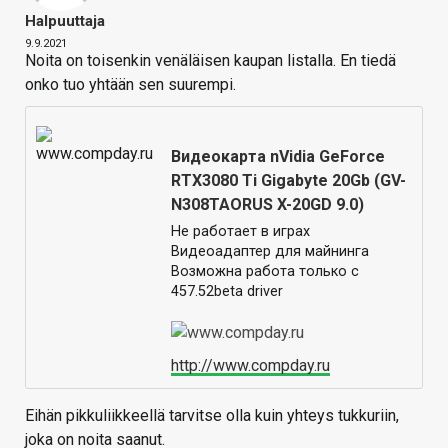
Halpuuttaja
9.9.2021
Noita on toisenkin venäläisen kaupan listalla. En tiedä
onko tuo yhtään sen suurempi.
Видеокарта nVidia GeForce
RTX3080 Ti Gigabyte 20Gb (GV-
N308TAORUS X-20GD 9.0)
Не работает в играх
Видеоадаптер для майнинга
Возможна работа только с
457.52beta driver
http://www.compday.ru
Eihän pikkuliikkeellä tarvitse olla kuin yhteys tukkuriin,
joka on noita saanut.