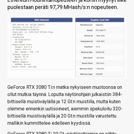
puolestaan peräti 97,79 MHash/s:n nopeuteen.
KAUPPA
VAIHDA TEEMA
HAKU
GeForce RTX 3080 Ti:n matka nykyiseen muotoonsa on
ollut mutkia täynnä. Lopulta näytönohjain julkaistiin 384-
bittisellä muistiväylällä ja 12 Gt:n muistilla, mutta kuten
olemme ennenkin uutisoineet, aiemmin spekuloitu 320-
bittisellä muistiväylällä ja 20 Gt:n muistilla varustettu
mallikin kummittelee edelleen kyydissä.
GeForce RTX 3080 Ti 20 Gt -näytönohjaimia on nähty