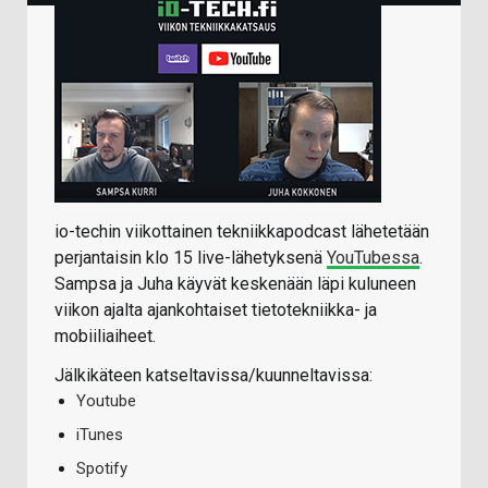
io-techin viikottainen tekniikkapodcast lähetetään
perjantaisin klo 15 live-lähetyksenä
YouTubessa
.
Sampsa ja Juha käyvät keskenään läpi kuluneen
viikon ajalta ajankohtaiset tietotekniikka- ja
mobiiliaiheet.
Jälkikäteen katseltavissa/kuunneltavissa:
Youtube
iTunes
Spotify