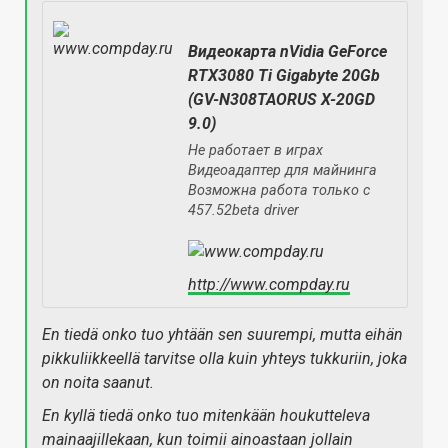
Видеокарта nVidia GeForce
RTX3080 Ti Gigabyte 20Gb
(GV-N308TAORUS X-20GD
9.0)
Не работает в играх
Видеоадаптер для майнинга
Возможна работа только с
457.52beta driver
http://www.compday.ru
En tiedä onko tuo yhtään sen suurempi, mutta eihän
pikkuliikkeellä tarvitse olla kuin yhteys tukkuriin, joka
on noita saanut.
En kyllä tiedä onko tuo mitenkään houkutteleva
mainaajillekaan, kun toimii ainoastaan jollain