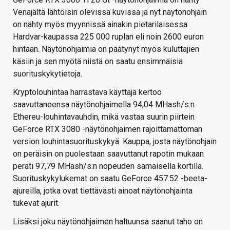
Venäjältä lähtöisin olevissa kuvissa ja nyt näytönohjain
on nähty myös myynnissä ainakin pietarilaisessa
Hardvar-kaupassa 225 000 ruplan eli noin 2600 euron
hintaan. Näytönohjaimia on päätynyt myös kuluttajien
käsiin ja sen myötä niistä on saatu ensimmäisiä
suorituskykytietoja.
Kryptolouhintaa harrastava käyttäjä kertoo
saavuttaneensa näytönohjaimella 94,04 MHash/s:n
Ethereu-louhintavauhdin, mikä vastaa suurin piirtein
GeForce RTX 3080 -näytönohjaimen rajoittamattoman
version louhintasuorituskykyä. Kauppa, josta näytönohjain
on peräisin on puolestaan saavuttanut rapotin mukaan
peräti 97,79 MHash/s:n nopeuden samaisella kortilla.
Suorituskykylukemat on saatu GeForce 457.52 -beeta-
ajureilla, jotka ovat tiettävästi ainoat näytönohjainta
tukevat ajurit.
Lisäksi joku näytönohjaimen haltuunsa saanut taho on