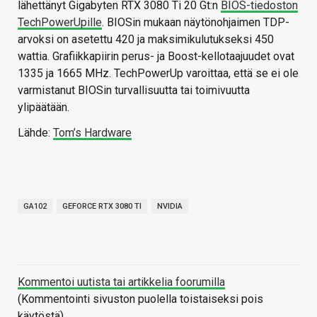
lähettänyt Gigabyten RTX 3080 Ti 20 Gt:n
BIOS-tiedoston
TechPowerUpille
. BIOSin mukaan näytönohjaimen TDP-
arvoksi on asetettu 420 ja maksimikulutukseksi 450
wattia. Grafiikkapiirin perus- ja Boost-kellotaajuudet ovat
1335 ja 1665 MHz. TechPowerUp varoittaa, että se ei ole
varmistanut BIOSin turvallisuutta tai toimivuutta
ylipäätään.
Lähde:
Tom’s Hardware
GA102
GEFORCE RTX 3080 TI
NVIDIA
Kommentoi uutista tai artikkelia foorumilla
(Kommentointi sivuston puolella toistaiseksi pois
käytöstä)