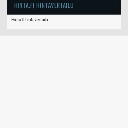
HINTA.FI HINTAVERTAILU
Hinta.fi hintavertailu