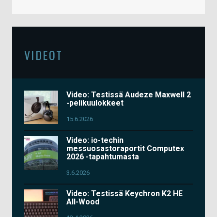
VIDEOT
Video: Testissä Audeze Maxwell 2
-pelikuulokkeet
15.6.2026
Video: io-techin
messuosastoraportit Computex
2026 -tapahtumasta
3.6.2026
Video: Testissä Keychron K2 HE
All-Wood