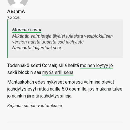
AeshmA
7.2.2023
Moradin sanoi
Mikähän valmistaja älyäisi julkaista vesiblokillisen
version näistä uusista ssd jäähyistä
Napsauta laajentaaksesi…
Todennäköisesti Corsair, sillä heiltä
moinen löytyy jo
sekä blockin saa
myös erillisenä
.
Mahtaakohan edes nykyiset emoissa valmiina olevat
jäähdytyslevyt riittää näille 5.0 asemille, jos mukana tulee
jo näinkin järeitä jäähdytyssiilejä.
Kirjaudu sisään vastataksesi