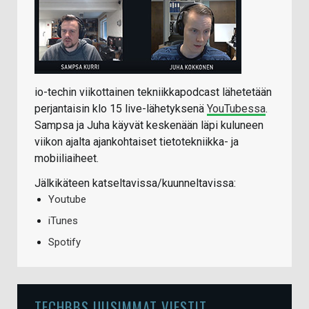
io-techin viikottainen tekniikkapodcast lähetetään
perjantaisin klo 15 live-lähetyksenä
YouTubessa
.
Sampsa ja Juha käyvät keskenään läpi kuluneen
viikon ajalta ajankohtaiset tietotekniikka- ja
mobiiliaiheet.
Jälkikäteen katseltavissa/kuunneltavissa:
Youtube
iTunes
Spotify
TECHBBS UUSIMMAT VIESTIT