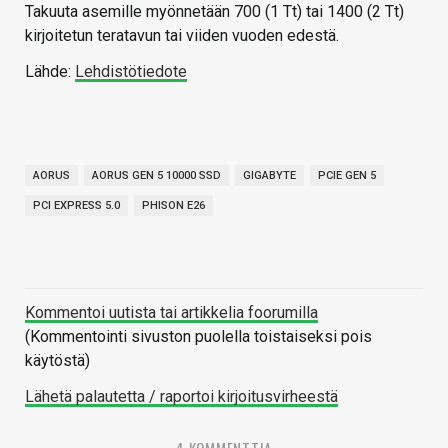
Takuuta asemille myönnetään 700 (1 Tt) tai 1400 (2 Tt)
kirjoitetun teratavun tai viiden vuoden edestä.
Lähde:
Lehdistötiedote
AORUS
AORUS GEN 5 10000 SSD
GIGABYTE
PCIE GEN 5
PCI EXPRESS 5.0
PHISON E26
Kommentoi uutista tai artikkelia foorumilla
(Kommentointi sivuston puolella toistaiseksi pois
käytöstä)
Lähetä palautetta / raportoi kirjoitusvirheestä
4 KOMMENTTIA