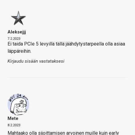
Aleksejjj
7.2.2023
Ei taida PCIe 5 levyillä tällä jäähdytystarpeella olla asiaa
läppäreihin.
Kirjaudu sisään vastataksesi
Mete
8.2.2023
Mahtaako olla sijoittamisen arvoinen muille kuin early