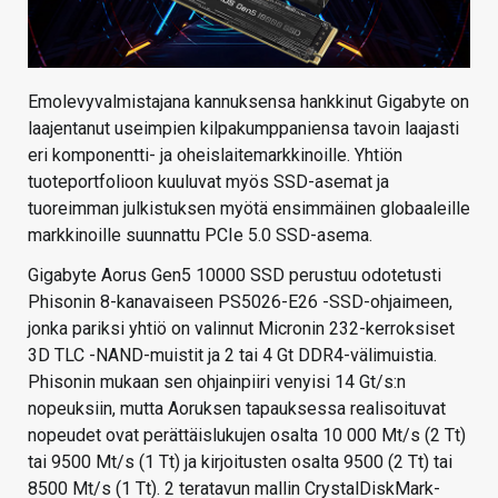
Emolevyvalmistajana kannuksensa hankkinut Gigabyte on
laajentanut useimpien kilpakumppaniensa tavoin laajasti
eri komponentti- ja oheislaitemarkkinoille. Yhtiön
tuoteportfolioon kuuluvat myös SSD-asemat ja
tuoreimman julkistuksen myötä ensimmäinen globaaleille
markkinoille suunnattu PCIe 5.0 SSD-asema.
Gigabyte Aorus Gen5 10000 SSD perustuu odotetusti
Phisonin 8-kanavaiseen PS5026-E26 -SSD-ohjaimeen,
jonka pariksi yhtiö on valinnut Micronin 232-kerroksiset
3D TLC -NAND-muistit ja 2 tai 4 Gt DDR4-välimuistia.
Phisonin mukaan sen ohjainpiiri venyisi 14 Gt/s:n
nopeuksiin, mutta Aoruksen tapauksessa realisoituvat
nopeudet ovat perättäislukujen osalta 10 000 Mt/s (2 Tt)
tai 9500 Mt/s (1 Tt) ja kirjoitusten osalta 9500 (2 Tt) tai
8500 Mt/s (1 Tt). 2 teratavun mallin CrystalDiskMark-