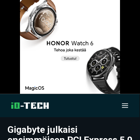
Gigabyte julkaisi
UUTISET
ensimmäisen PCI Express 5.0