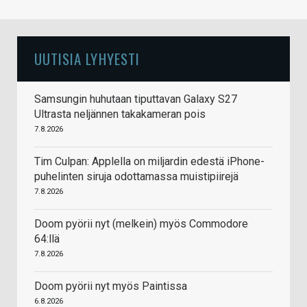
UUTISIA LYHYESTI
Samsungin huhutaan tiputtavan Galaxy S27
Ultrasta neljännen takakameran pois
7.8.2026
Tim Culpan: Applella on miljardin edestä iPhone-
puhelinten siruja odottamassa muistipiirejä
7.8.2026
Doom pyörii nyt (melkein) myös Commodore
64:llä
7.8.2026
Doom pyörii nyt myös Paintissa
6.8.2026