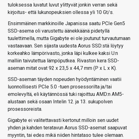
tuloksessa luvatut luvut ylittyvät jonkin verran sekä
kirjoitus- että lukunopeuksien ollessa yli 10 Gt/s.
Ensimmäinen markkinoille Japanissa saatu PCIe Gen5
SSD-asema oli varustettu äänekkäänä pidetyllä
tuulettimella, mutta Gigabyte ei ole joutunut turvautumaan
vastaavaan. Sen sijasta uudesta Aorus SSD:stä löytyy
korkeahko lämpörivasto, jonka läpi kulkee kaksi U:n
malliin taivutettua lämpöputkea. Rivaston kera SSD-
aseman mitat ovat 92 x 23,5 x 44,7 mm (P x L x K).
SSD-aseman täyden nopeuden hyödyntäminen vaatii
luonnollisesti PCIe 5.0 -tuen prosessorilta ja/tai
emolevyltä, eli käytännössä tuki rajoittuu AMD:n AM5-
alustaan sekä osaan Intelin 12. ja 13. sukupolven
prosessoreista.
Gigabyte ei valitettavasti kertonut milloin sen uudet
yhden ja kahden teratavun Aorus SSD-asemat saapuvat
myyntin, tai edes mikä niiden hintataso tulee olemaan.