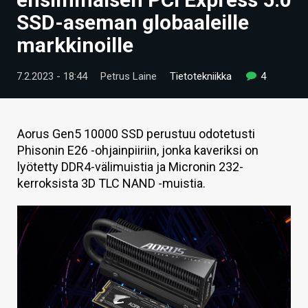
ARTIKKELIT
SSD-aseman globaaleille
markkinoille
VIDEOT
TECHBBS
7.2.2023 - 18:44
Petrus Laine
Tietotekniikka
4
TIETOA
HINTA.FI
Aorus Gen5 10000 SSD perustuu odotetusti
Phisonin E26 -ohjainpiiriin, jonka kaveriksi on
KAUPPA
lyötetty DDR4-välimuistia ja Micronin 232-
kerroksista 3D TLC NAND -muistia.
VAIHDA TEEMA
HAKU