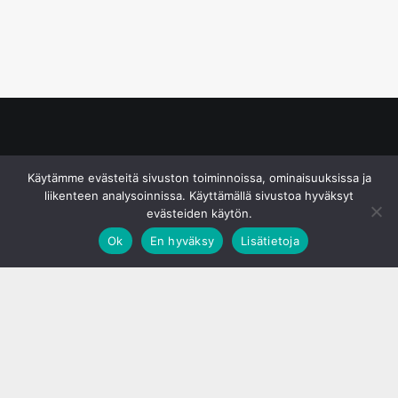
© S&J Media Oy
Käytämme evästeitä sivuston toiminnoissa, ominaisuuksissa ja
liikenteen analysoinnissa. Käyttämällä sivustoa hyväksyt
evästeiden käytön.
Ok
En hyväksy
Lisätietoja
;