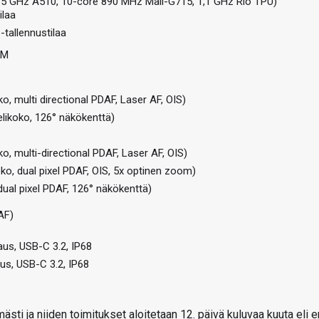
,15 GHz A510, 10-core 890 MHz Mali-G715, 1,1 GHz Rio TPU)
ilaa
-tallennustilaa
IM
ko, multi directional PDAF, Laser AF, OIS)
selikoko, 126° näkökenttä)
ko, multi-directional PDAF, Laser AF, OIS)
oko, dual pixel PDAF, OIS, 5x optinen zoom)
 dual pixel PDAF, 126° näkökenttä)
AF)
us, USB-C 3.2, IP68
us, USB-C 3.2, IP68
mästi ja niiden toimitukset aloitetaan 12. päivä kuluvaa kuuta eli e