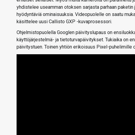
yhdistelee useamman otoksen sarjasta parhaan paketin ja
hyödyntäviä ominaisuuksia. Videopuolelle on saatu muka
käsittelee uusi Callisto GXP -kuvaprosessori.
Ohjelmistopuolella Googlen päivityslupaus on ensiluokka
käyttöjärjestelmä- ja tietoturvapäivitykset. Tukiaika on 
päivitystuen. Toinen yhtiön erikoisuus Pixel-puhelimill