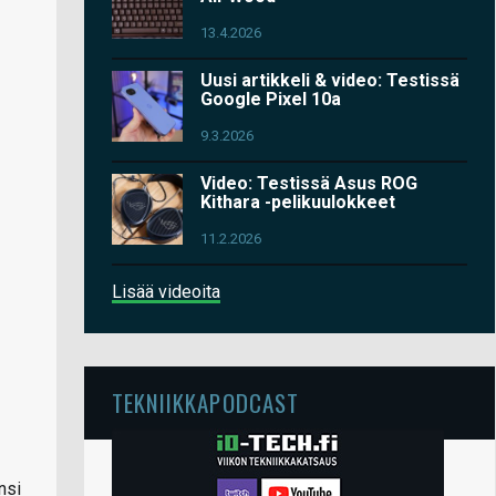
13.4.2026
Uusi artikkeli & video: Testissä
Google Pixel 10a
9.3.2026
Video: Testissä Asus ROG
Kithara -pelikuulokkeet
11.2.2026
Lisää videoita
TEKNIIKKAPODCAST
nsi