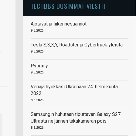
TECHBBS UUSIMMAT VIESTIT
Ajotavat ja liikennesäännöt
9.8.2026
Tesla S,3,X,Y, Roadster ja Cybertruck yleistä
9.8.2026
l
Pyöräily
9.8.2026
Venäjä hyökkäsi Ukrainaan 24. helmikuuta
2022
8.8.2026
Samsungin huhutaan tiputtavan Galaxy S27
Ultrasta neljännen takakameran pois
8.8.2026