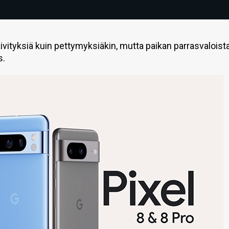
päivityksiä kuin pettymyksiäkin, mutta paikan parrasvaloist
s.