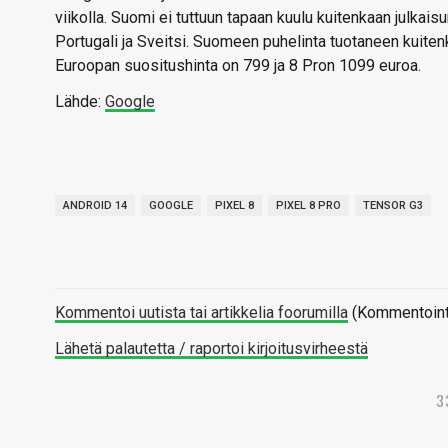
viikolla. Suomi ei tuttuun tapaan kuulu kuitenkaan julkai
Portugali ja Sveitsi. Suomeen puhelinta tuotaneen kuitenk
Euroopan suositushinta on 799 ja 8 Pron 1099 euroa.
Lähde:
Google
ANDROID 14
GOOGLE
PIXEL 8
PIXEL 8 PRO
TENSOR G3
Kommentoi uutista tai artikkelia foorumilla
(Kommentointi 
Lähetä palautetta / raportoi kirjoitusvirheestä
3