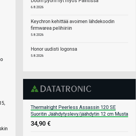
Doom pyörii nyt myös Paintissa
6.8.2026
Keychron kehittää avoimen lähdekoodin
firmwarea pelihiiriin
5.8.2026
Honor uudisti logonsa
5.8.2026
jo
15,
Thermalright Peerless Assassin 120 SE
Suoritin Jäähdytyslevy/jäähdytin 12 cm Musta
34,90 €
skin