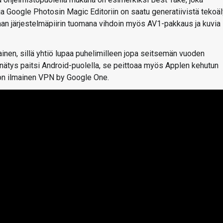
 Google Photosin Magic Editoriin on saatu generatiivistä tekoä
an järjestelmäpiirin tuomana vihdoin myös AV1-pakkaus ja kuvia
inen, sillä yhtiö lupaa puhelimilleen jopa seitsemän vuoden
ennätys paitsi Android-puolella, se peittoaa myös Applen kehutun
e on ilmainen VPN by Google One.