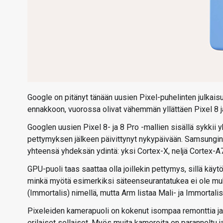
Google on pitänyt tänään uusien Pixel-puhelinten julkaisut
ennakkoon, vuorossa olivat vähemmän yllättäen Pixel 8 j
Googlen uusien Pixel 8- ja 8 Pro -mallien sisällä sykkii 
pettymyksen jälkeen päivittynyt nykypäivään. Samsungin 
yhteensä yhdeksän ydintä: yksi Cortex-X, neljä Cortex-A7
GPU-puoli taas saattaa olla joillekin pettymys, sillä käy
minkä myötä esimerkiksi säteenseurantatukea ei ole muk
(Immortalis) nimellä, mutta Arm listaa Mali- ja Immortali
Pixeleiden kamerapuoli on kokenut isompaa remonttia ja
erilaiset sellaiset. Myös muita kameroita on paranneltu 