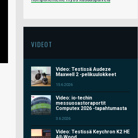
VIDEOT
Video: Testissä Audeze
Maxwell 2 -pelikuulokkeet
15.6.2026
Video: io-techin
messuosastoraportit
Computex 2026 -tapahtumasta
3.6.2026
Video: Testissä Keychron K2 HE
All-Wood