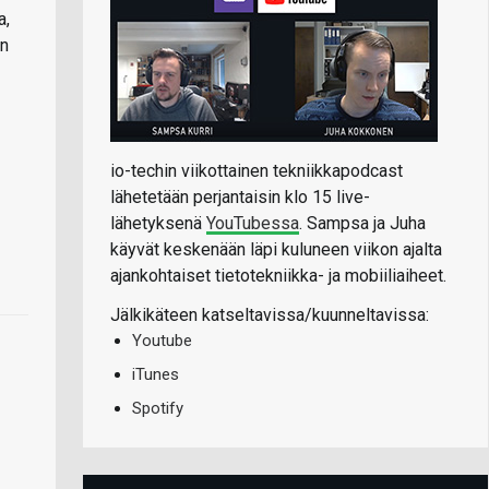
a,
:n
io-techin viikottainen tekniikkapodcast
lähetetään perjantaisin klo 15 live-
lähetyksenä
YouTubessa
. Sampsa ja Juha
käyvät keskenään läpi kuluneen viikon ajalta
ajankohtaiset tietotekniikka- ja mobiiliaiheet.
Jälkikäteen katseltavissa/kuunneltavissa:
Youtube
iTunes
Spotify