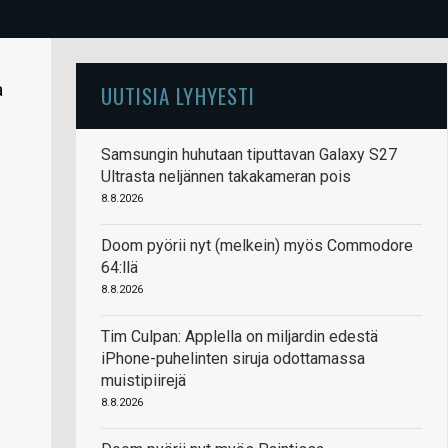
a
UUTISIA LYHYESTI
Samsungin huhutaan tiputtavan Galaxy S27
Ultrasta neljännen takakameran pois
8.8.2026
Doom pyörii nyt (melkein) myös Commodore
64:llä
8.8.2026
Tim Culpan: Applella on miljardin edestä
iPhone-puhelinten siruja odottamassa
muistipiirejä
8.8.2026