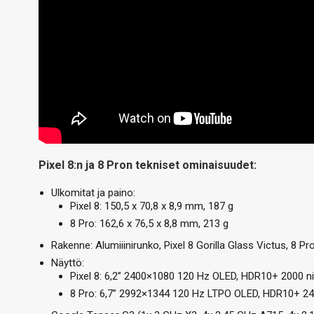
Pixel 8:n ja 8 Pron tekniset ominaisuudet:
Ulkomitat ja paino:
Pixel 8: 150,5 x 70,8 x 8,9 mm, 187 g
8 Pro: 162,6 x 76,5 x 8,8 mm, 213 g
Rakenne: Alumiiinirunko, Pixel 8 Gorilla Glass Victus, 8 Pr
Näyttö:
Pixel 8: 6,2” 2400×1080 120 Hz OLED, HDR10+ 2000 nit
8 Pro: 6,7” 2992×1344 120 Hz LTPO OLED, HDR10+ 2400