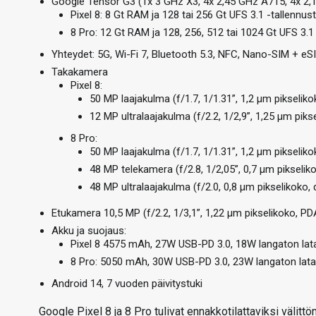
Google Tensor G3 (1x 3 GHz X3, 4x 2,45 GHz A715, 4x 2
Pixel 8: 8 Gt RAM ja 128 tai 256 Gt UFS 3.1 -tallennust
8 Pro: 12 Gt RAM ja 128, 256, 512 tai 1024 Gt UFS 3.1 
Yhteydet: 5G, Wi-Fi 7, Bluetooth 5.3, NFC, Nano-SIM + eS
Takakamera
Pixel 8:
50 MP laajakulma (f/1.7, 1/1.31”, 1,2 µm pikseliko
12 MP ultralaajakulma (f/2.2, 1/2,9”, 1,25 µm pik
8 Pro:
50 MP laajakulma (f/1.7, 1/1.31”, 1,2 µm pikseliko
48 MP telekamera (f/2.8, 1/2,05”, 0,7 µm pikselik
48 MP ultralaajakulma (f/2.0, 0,8 µm pikselikoko,
Etukamera 10,5 MP (f/2.2, 1/3,1”, 1,22 µm pikselikoko, PD
Akku ja suojaus:
Pixel 8 4575 mAh, 27W USB-PD 3.0, 18W langaton lata
8 Pro: 5050 mAh, 30W USB-PD 3.0, 23W langaton lata
Android 14, 7 vuoden päivitystuki
Google Pixel 8 ja 8 Pro tulivat ennakkotilattaviksi välittö