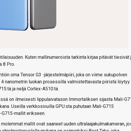
ilaisuuden. Kuten mallinumeroista tarkinta kirjaa pitävät tiesivät 
a 8 Pro.
yhtiön oma Tensor G3 -järjestelmäpiiri, joka on viime sukupolven
4 nanometrin luokan prosessilla valmistettavasta piiristä löytyy
15:tä ja neljä Cortex-A510:tä.
tössä on ilmeisesti lippulaivatason Immortaliksen sijasta Mali-G7
ana. Useilla verkkosivuilla GPU:sta puhutaan Mali-G715
s-G715-mallit erikseen.
 molemmat mallit ovat saaneet uuden ultralaajakulmakameran, jo
ja ohjelmistopuolella mukana on esimerkiksi Best Take, joka