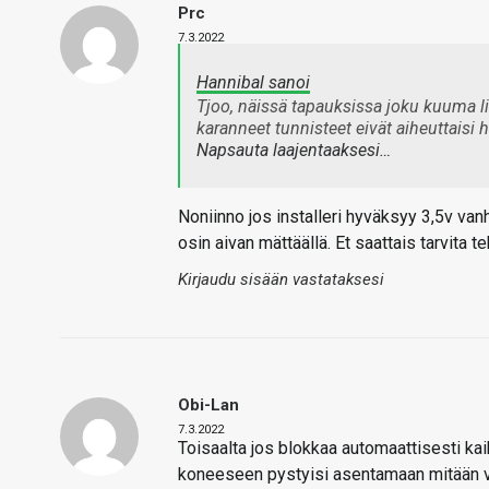
Prc
7.3.2022
Hannibal sanoi
Tjoo, näissä tapauksissa joku kuuma lin
karanneet tunnisteet eivät aiheuttaisi 
Napsauta laajentaaksesi…
Noniinno jos installeri hyväksyy 3,5v vanh
osin aivan mättäällä. Et saattais tarvita 
Kirjaudu sisään vastataksesi
Obi-Lan
7.3.2022
Toisaalta jos blokkaa automaattisesti kaikk
koneeseen pystyisi asentamaan mitään van