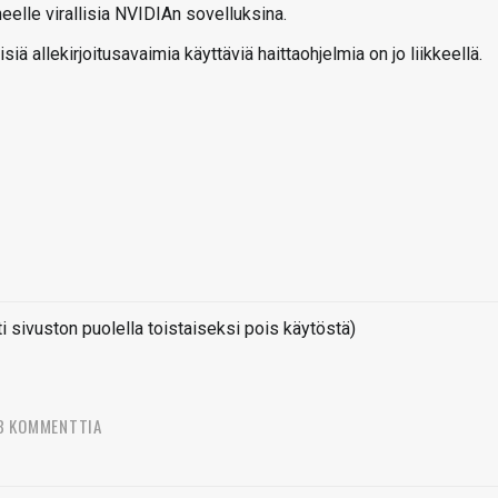
neelle virallisia NVIDIAn sovelluksina.
iä allekirjoitusavaimia käyttäviä haittaohjelmia on jo liikkeellä.
sivuston puolella toistaiseksi pois käytöstä)
3 KOMMENTTIA