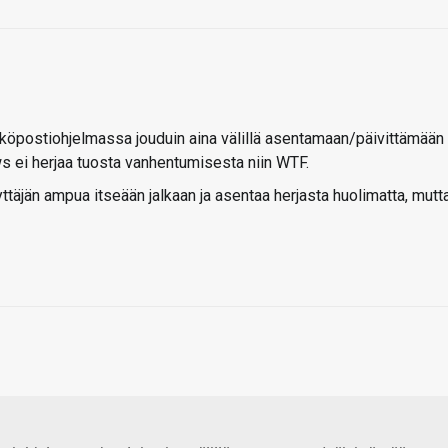
köpostiohjelmassa jouduin aina välillä asentamaan/päivittämään
ws ei herjaa tuosta vanhentumisesta niin WTF.
ttäjän ampua itseään jalkaan ja asentaa herjasta huolimatta, mutt