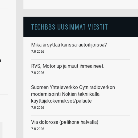
TECHBBS UUSIMMAT VIESTIT
Mikä ärsyttää kanssa-autoilijoissa?
7.8.2026
a
RVS, Motor up ja muut ihmeaineet.
7.8.2026
Suomen Yhteisverkko Oy:n radioverkon
modernisointi Nokian tekniikalla
käyttäjäkokemukset/palaute
7.8.2026
Via dolorosa (pelikone halvalla)
7.8.2026