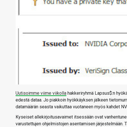
Uutisoimme viime viikolla
hakkeriryhmä Lapsus$:n hyökän
edestä dataa. Jo piakkoin hyökkäyksen jälkeen tietomur
datamäärän seasta vaikuttaa vuotaneen myös kahdet NVID
Kyseiset allekirjoitusavaimet itsessään ovat vanhentunei
varustettujen ohjelmistojen asentamisen järjestelmään. 