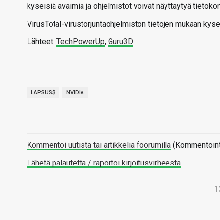
kyseisiä avaimia ja ohjelmistot voivat näyttäytyä tietoko
VirusTotal-virustorjuntaohjelmiston tietojen mukaan kyseis
Lähteet:
TechPowerUp
,
Guru3D
LAPSUS$
NVIDIA
Kommentoi uutista tai artikkelia foorumilla
(Kommentointi 
Lähetä palautetta / raportoi kirjoitusvirheestä
1