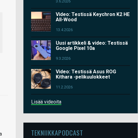
3.6.2026
Video: Testissä Keychron K2 HE
All-Wood
13.4.2026
Uusi artikkeli & video: Testissä
Google Pixel 10a
9.3.2026
Video: Testissä Asus ROG
Kithara -pelikuulokkeet
11.2.2026
Lisää videoita
TEKNIIKKAPODCAST
a