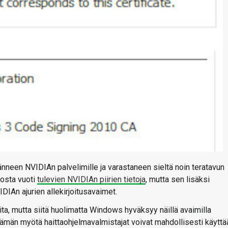
neen NVIDIAn palvelimille ja varastaneen sieltä noin teratavun
rosta vuoti
tulevien NVIDIAn piirien tietoja
, mutta sen lisäksi
IAn ajurien allekirjoitusavaimet.
ta, mutta siitä huolimatta Windows hyväksyy näillä avaimilla
Tämän myötä haittaohjelmavalmistajat voivat mahdollisesti käyttä