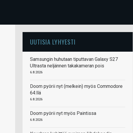
UUTISIA LYHYESTI
Samsungin huhutaan tiputtavan Galaxy S27
Ultrasta neljännen takakameran pois
6.8.2026
Doom pyörii nyt (melkein) myös Commodore
64:llä
6.8.2026
Doom pyörii nyt myös Paintissa
6.8.2026