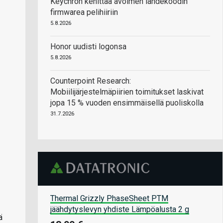
Keychron kehittää avoimen lähdekoodin
firmwarea pelihiiriin
5.8.2026
Honor uudisti logonsa
5.8.2026
Counterpoint Research:
Mobiilijärjestelmäpiirien toimitukset laskivat
jopa 15 % vuoden ensimmäisellä puoliskolla
31.7.2026
Thermal Grizzly PhaseSheet PTM
jäähdytyslevyn yhdiste Lämpöalusta 2 g
ä