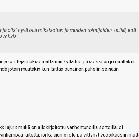
ja olisi hyvä olla mikkisoftan ja muiden toimijoiden välillä, että
havokkia.
oja certtejä mukisematta niin kyllä tuo prosessi on jo muiltakin
tehdä jotain muutakin kun laittaa punainen puhelin seinään.
i ajurit mitkä on allekirjoitettu vanhentuneilla serteillä, ei
hempaa laitetta, jonka ajuri ei ole päivittynyt vuosikausiin mutt