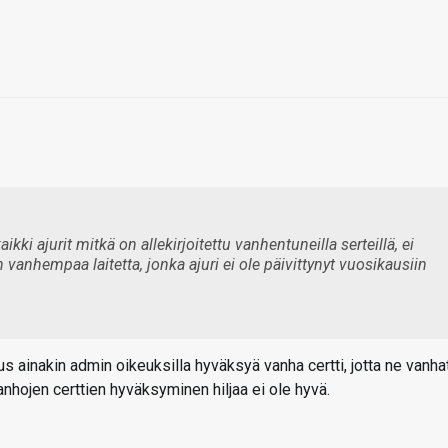
kki ajurit mitkä on allekirjoitettu vanhentuneilla serteillä, ei
anhempaa laitetta, jonka ajuri ei ole päivittynyt vuosikausiin
suus ainakin admin oikeuksilla hyväksyä vanha certti, jotta ne vanha
anhojen certtien hyväksyminen hiljaa ei ole hyvä.