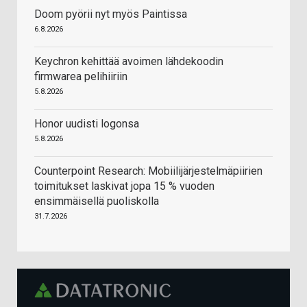
Doom pyörii nyt myös Paintissa
6.8.2026
Keychron kehittää avoimen lähdekoodin
firmwarea pelihiiriin
5.8.2026
Honor uudisti logonsa
5.8.2026
Counterpoint Research: Mobiilijärjestelmäpiirien
toimitukset laskivat jopa 15 % vuoden
ensimmäisellä puoliskolla
31.7.2026