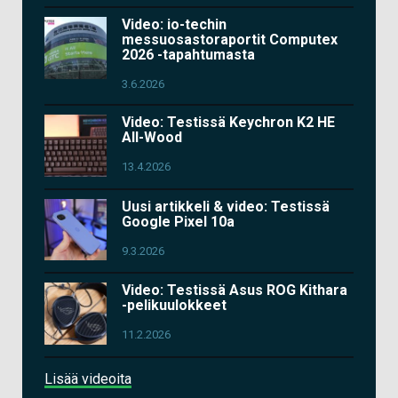
Video: io-techin
messuosastoraportit Computex
2026 -tapahtumasta
3.6.2026
Video: Testissä Keychron K2 HE
All-Wood
13.4.2026
Uusi artikkeli & video: Testissä
Google Pixel 10a
9.3.2026
Video: Testissä Asus ROG Kithara
-pelikuulokkeet
11.2.2026
Lisää videoita