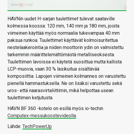
HAVNin uudet H-sarjan tuulettimet tulevat saataville
kolmessa koossa: 120 mm, 140 mm ja 180 mm, joista
viimeinen käyttää myös normaalia tukevampaa 40 mm
paksua runkoa. Tuulettimet käyttävät kolmoisuritettua
nestelaakerointia ja niiden moottorin ydin on valmistettu
tarkemmin määrittelemättömästä metalliseoksesta.
Tuulettimen lavoissa ei käytetä suosittua mutta kallista
LCP-muovia, vaan 30 % lasikuitua sisältävää
komposiittia. Lapojen viimeinen kolmannes on varustettu
pienellä hammastuksella. Ne on lisäksi varustettu sekä
uros- että naarasvirtaliittimin, mikä helpottaa usean
tuulettimen ketjutusta.
HAVN BF 360 -kotelo on esillä myös io-techin
Computex-messukoostevideolla
.
Lähde:
TechPowerUp