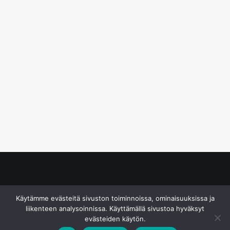
© S&J Media Oy
Käytämme evästeitä sivuston toiminnoissa, ominaisuuksissa ja
liikenteen analysoinnissa. Käyttämällä sivustoa hyväksyt
evästeiden käytön.