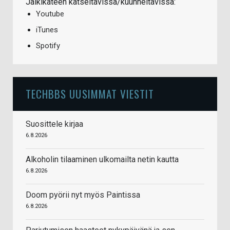
Jälkikäteen katseltavissa/kuunneltavissa:
Youtube
iTunes
Spotify
TECHBBS UUSIMMAT VIESTIT
Suosittele kirjaa
6.8.2026
Alkoholin tilaaminen ulkomailta netin kautta
6.8.2026
Doom pyörii nyt myös Paintissa
6.8.2026