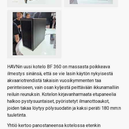
HAVNin uusi kotelo BF 360 on massasta poikkeava
ilmestys sinänsä, että se vie lasin käytön nykyisestä
akvaariotrendistä takaisin vuosikymmenten taa
perinteiseen, vain osan kyljestä peittävään ikkunamalliin
reiluin reunuksin. Kotelon kirjavanharmaata etupaneelia
halkoo pystysuuntaiset, pyöristetyt ilmanottoaukot,
joiden takaa löytyy pölysuodatin ja kaksi peräti 180 mm:n
tuuletinta.
Yhtiö kertoo panostaneensa kotelossa etenkin