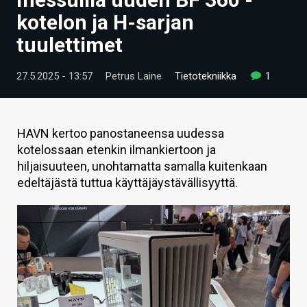
ARTIKKELIT
kotelon ja H-sarjan
tuulettimet
VIDEOT
TECHBBS
27.5.2025 - 13:57
Petrus Laine
Tietotekniikka
1
TIETOA
HINTA.FI
HAVN kertoo panostaneensa uudessa
kotelossaan etenkin ilmankiertoon ja
KAUPPA
hiljaisuuteen, unohtamatta samalla kuitenkaan
edeltäjästä tuttua käyttäjäystävällisyyttä.
VAIHDA TEEMA
HAKU