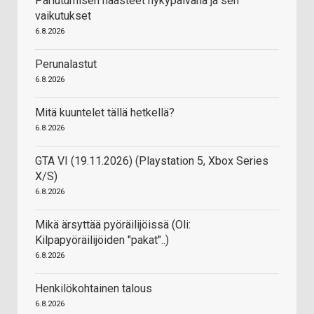
Pariutumisen haasteet nykypäivänä ja sen
vaikutukset
6.8.2026
Perunalastut
6.8.2026
Mitä kuuntelet tällä hetkellä?
6.8.2026
GTA VI (19.11.2026) (Playstation 5, Xbox Series
X/S)
6.8.2026
Mikä ärsyttää pyöräilijöissä (Oli:
Kilpapyöräilijöiden "pakat"..)
6.8.2026
Henkilökohtainen talous
6.8.2026