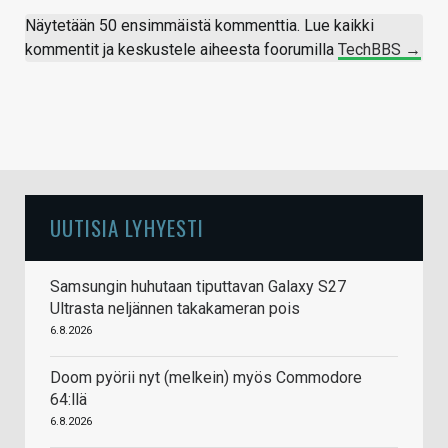
Näytetään 50 ensimmäistä kommenttia. Lue kaikki
kommentit ja keskustele aiheesta foorumilla
TechBBS →
UUTISIA LYHYESTI
Samsungin huhutaan tiputtavan Galaxy S27
Ultrasta neljännen takakameran pois
6.8.2026
Doom pyörii nyt (melkein) myös Commodore
64:llä
6.8.2026