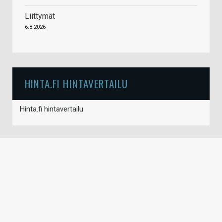
Liittymät
6.8.2026
HINTA.FI HINTAVERTAILU
Hinta.fi hintavertailu