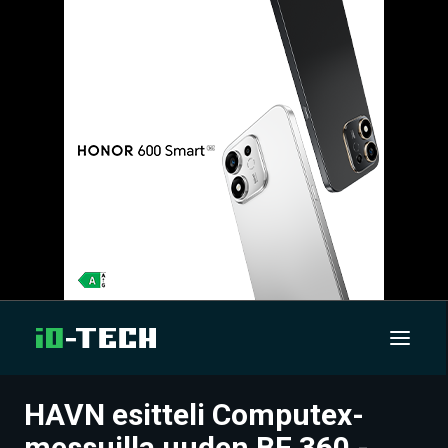
HAVN esitteli Computex-
UUTISET
messuilla uuden BF 360 -