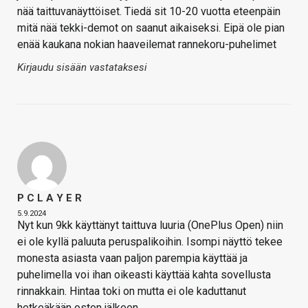
nää taittuvanäyttöiset. Tiedä sit 10-20 vuotta eteenpäin
mitä nää tekki-demot on saanut aikaiseksi. Eipä ole pian
enää kaukana nokian haaveilemat rannekoru-puhelimet
Kirjaudu sisään vastataksesi
P C L A Y E R
5.9.2024
Nyt kun 9kk käyttänyt taittuva luuria (OnePlus Open) niin
ei ole kyllä paluuta peruspalikoihin. Isompi näyttö tekee
monesta asiasta vaan paljon parempia käyttää ja
puhelimella voi ihan oikeasti käyttää kahta sovellusta
rinnakkain. Hintaa toki on mutta ei ole kaduttanut
hetkeäkään oston jälkeen.