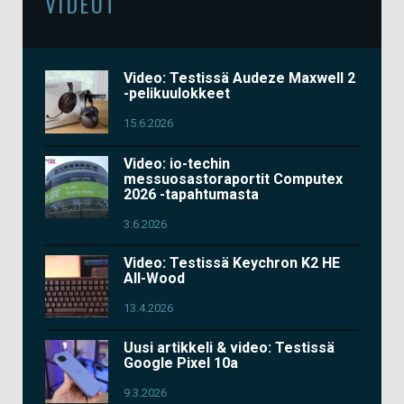
VIDEOT
Video: Testissä Audeze Maxwell 2
-pelikuulokkeet
15.6.2026
Video: io-techin
messuosastoraportit Computex
2026 -tapahtumasta
3.6.2026
Video: Testissä Keychron K2 HE
All-Wood
13.4.2026
Uusi artikkeli & video: Testissä
Google Pixel 10a
9.3.2026