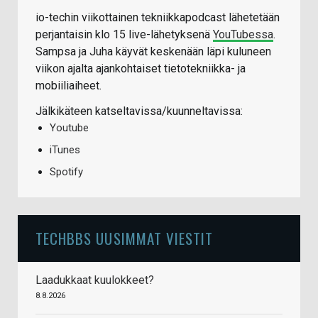
io-techin viikottainen tekniikkapodcast lähetetään
perjantaisin klo 15 live-lähetyksenä
YouTubessa
.
Sampsa ja Juha käyvät keskenään läpi kuluneen
viikon ajalta ajankohtaiset tietotekniikka- ja
mobiiliaiheet.
Jälkikäteen katseltavissa/kuunneltavissa:
Youtube
iTunes
Spotify
TECHBBS UUSIMMAT VIESTIT
Laadukkaat kuulokkeet?
8.8.2026