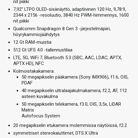
nit piikki
7,92” LTPO OLED-sisänäyttö, adaptiivinen 120 Hz, 9,78:9,
2344 x 2156 -resoluutio, 3840 Hz PWM-himmennys, 1600
nit piikki
Qualcomm Snapdragon 8 Gen 3 -järjestelmäpiiri,
höyrykammiojäähdytys
12 Gt RAM-muistia
512 Gt UFS 4.0 -tallennustilaa
LTE, 5G, WiFi 7, Bluetooth 5.3 (SBC, AAC, LDAC, APTX,
APTX HD), NFC
Kolmoistakakamera:
50 megapikselin pääkamera (Sony IMX906), f1.6, OIS,
PDAF
40 megapikselin ultralaajakulmakamera, f2.2, AF, 112
asteen kuvakulma
50 megapikselin telekamera, f3.0, OIS, 3,5x, LiDAR
Matrix
Autofocus System
20 megapikselin etukamera molemmissa näytöissä, f2.2
symmetriset stereokaiuttimet, DTS:X Ultra