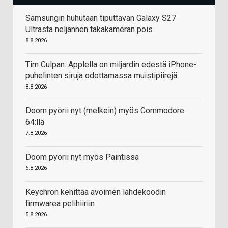
Samsungin huhutaan tiputtavan Galaxy S27
Ultrasta neljännen takakameran pois
8.8.2026
Tim Culpan: Applella on miljardin edestä iPhone-
puhelinten siruja odottamassa muistipiirejä
8.8.2026
Doom pyörii nyt (melkein) myös Commodore
64:llä
7.8.2026
Doom pyörii nyt myös Paintissa
6.8.2026
Keychron kehittää avoimen lähdekoodin
firmwarea pelihiiriin
5.8.2026