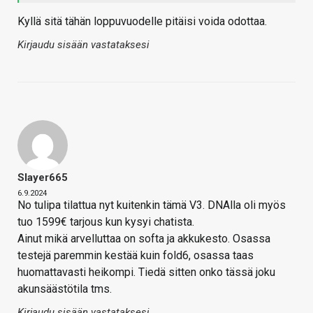
Kyllä sitä tähän loppuvuodelle pitäisi voida odottaa.
Kirjaudu sisään vastataksesi
Slayer665
6.9.2024
No tulipa tilattua nyt kuitenkin tämä V3. DNAlla oli myös
tuo 1599€ tarjous kun kysyi chatista.
Ainut mikä arvelluttaa on softa ja akkukesto. Osassa
testejä paremmin kestää kuin fold6, osassa taas
huomattavasti heikompi. Tiedä sitten onko tässä joku
akunsäästötila tms.
Kirjaudu sisään vastataksesi