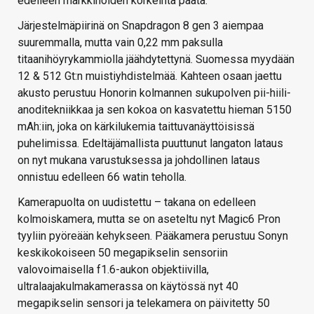
edelleen markkinoiden korkeinta päätä.
Järjestelmäpiirinä on Snapdragon 8 gen 3 aiempaa
suuremmalla, mutta vain 0,22 mm paksulla
titaanihöyrykammiolla jäähdytettynä. Suomessa myydään
12 & 512 Gt:n muistiyhdistelmää. Kahteen osaan jaettu
akusto perustuu Honorin kolmannen sukupolven pii-hiili-
anoditekniikkaa ja sen kokoa on kasvatettu hieman 5150
mAh:iin, joka on kärkilukemia taittuvanäyttöisissä
puhelimissa. Edeltäjämallista puuttunut langaton lataus
on nyt mukana varustuksessa ja johdollinen lataus
onnistuu edelleen 66 watin teholla.
Kamerapuolta on uudistettu – takana on edelleen
kolmoiskamera, mutta se on aseteltu nyt Magic6 Pron
tyyliin pyöreään kehykseen. Pääkamera perustuu Sonyn
keskikokoiseen 50 megapikselin sensoriin
valovoimaisella f1.6-aukon objektiivilla,
ultralaajakulmakamerassa on käytössä nyt 40
megapikselin sensori ja telekamera on päivitetty 50