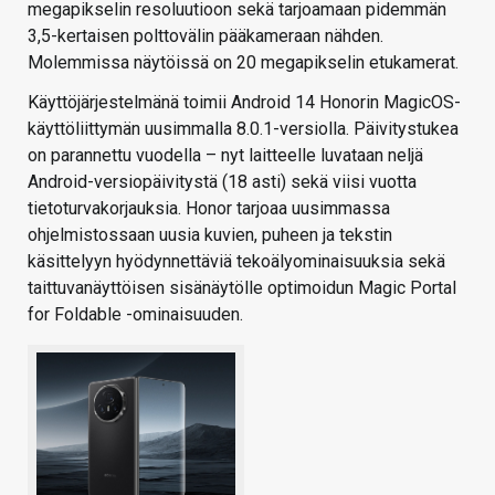
megapikselin resoluutioon sekä tarjoamaan pidemmän
3,5-kertaisen polttovälin pääkameraan nähden.
Molemmissa näytöissä on 20 megapikselin etukamerat.
Käyttöjärjestelmänä toimii Android 14 Honorin MagicOS-
käyttöliittymän uusimmalla 8.0.1-versiolla. Päivitystukea
on parannettu vuodella – nyt laitteelle luvataan neljä
Android-versiopäivitystä (18 asti) sekä viisi vuotta
tietoturvakorjauksia. Honor tarjoaa uusimmassa
ohjelmistossaan uusia kuvien, puheen ja tekstin
käsittelyyn hyödynnettäviä tekoälyominaisuuksia sekä
taittuvanäyttöisen sisänäytölle optimoidun
Magic Portal
for Foldable
-ominaisuuden.