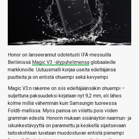
Honor on lanseerannut odotetusti IFA-messuilla
Berliinissä
Magic V3 -älypuhelimensa
globaaleille
markkinoille. Uutuusmalli korjaa useita edeltäjänsä
puutteita ja on entistä ohuempi sekä kevyempi.
Magic V3:n rakenne on siis edeltäjäänsäkin ohuempi –
suljettuna paksuudeksi kirjataan nyt 9,2 mm, eli lähes
kolme milliä vähemmän kuin Samsungin tuoreessa
Fold6-mallissa. Myös painoa on viilattu pois viiden
gramman edestä. Honorin mukaan sisänäytön naarmun- ja
iskunkestävyyttä on parannettu ja keskellä sijaitsevaan
taitoskohtaan luvataan muodostuvan entistä pienempi