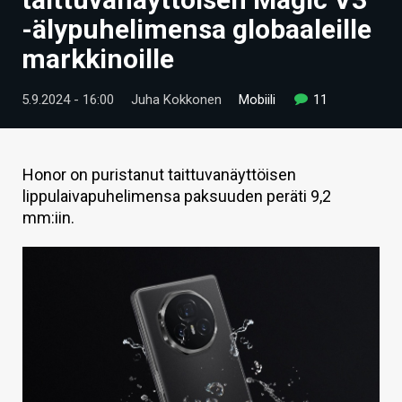
ARTIKKELIT
-älypuhelimensa globaaleille
markkinoille
VIDEOT
TECHBBS
5.9.2024 - 16:00
Juha Kokkonen
Mobiili
11
TIETOA
HINTA.FI
Honor on puristanut taittuvanäyttöisen
lippulaivapuhelimensa paksuuden peräti 9,2
KAUPPA
mm:iin.
VAIHDA TEEMA
HAKU