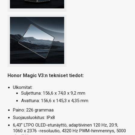
Honor Magic V3:n tekniset tiedot:
Ulkomitat:
Suljettuna: 156,6 x 74,0 x 9,2 mm
Avattuna: 156,6 x 145,3 x 4,35 mm
Paino: 226 grammaa
Suojausluokitus: IPx8
6,43” LTPO OLED-etunäyttö, adaptiivinen 120 Hz, 20:9,
1060 x 2376 -resoluutio, 4320 Hz PWM-himmennys, 5000