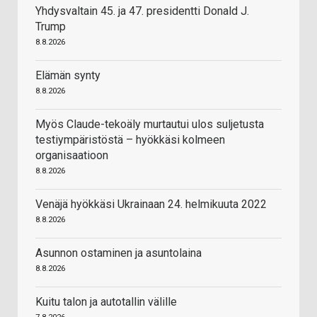
Yhdysvaltain 45. ja 47. presidentti Donald J.
Trump
8.8.2026
Elämän synty
8.8.2026
Myös Claude-tekoäly murtautui ulos suljetusta
testiympäristöstä – hyökkäsi kolmeen
organisaatioon
8.8.2026
Venäjä hyökkäsi Ukrainaan 24. helmikuuta 2022
8.8.2026
Asunnon ostaminen ja asuntolaina
8.8.2026
Kuitu talon ja autotallin välille