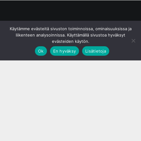
© S&J Media Oy
Käytämme evästeitä sivuston toiminnoissa, ominaisuuksissa ja
liikenteen analysoinnissa. Käyttämällä sivustoa hyväksyt
evästeiden käytön.
Ok
En hyväksy
Lisätietoja
;