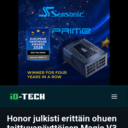
Honor julkisti erittäin ohuen
UUTISET
taittuvanäyttöisen Magic V3