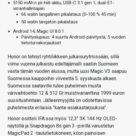
5150 mAh:n pii-hiili-akku, USB-C 3.1 gen 1, dual-E1-
virranhallintapiiri
66 watin langallinen pikalataus (0-100 % 45 min)
50 watin langaton pikalataus
Android 14, Magic UI 8.0.1
Päivityslupaus: 4 suurta Android-päivitystä, 5 vuoden
tietoturvakorjaukset
Honor on tehnyt ryhtiliikkeen julkaisurytmissään, sillä
viime vuonna julkaistu edeltäjämalli saatiin Suomeen
vasta tämän vuoden alussa, mutta uusi Magic V3 saapuu
Suomessa kauppoihin viiveettä 5. syyskuuta alkaen.
Suomessa saataville tulee puhelimen musta
värivaihtoehto 12 & 512 Gt muistivarianttina 1999 euron
suositushintaan. Jälleenmyyjiltä on odotettavissa
puhelimesta erilaisia ”kanta-asiakastarjouksia”.
Honor esitteli IFA:ssa myös 12,3″ 3K 144 Hz OLED-
näytöllä ja Snapdragon 8s gen 3 -piirillä varustetun
MagicPad 2 -taulutietokoneen, kilon painoisen