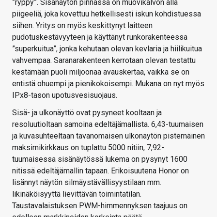
”ryppy”. Sisänäytön pinnassa on muovikalvon alla
piigeeliä, joka kovettuu hetkellisesti iskun kohdistuessa
siihen. Yritys on myös keskittynyt laitteen
pudotuskestävyyteen ja käyttänyt runkorakenteessa
”superkuitua”, jonka kehutaan olevan kevlaria ja hiilikuitua
vahvempaa. Saranarakenteen kerrotaan olevan testattu
kestämään puoli miljoonaa avauskertaa, vaikka se on
entistä ohuempi ja pienikokoisempi. Mukana on nyt myös
IPx8-tason upotusvesisuojaus.
Sisä- ja ulkonäyttö ovat pysyneet kooltaan ja
resoluutioltaan samoina edeltäjämallista. 6,43-tuumaisen
ja kuvasuhteeltaan tavanomaisen ulkonäytön pistemäinen
maksimikirkkaus on tuplattu 5000 nitiin, 7,92-
tuumaisessa sisänäytössä lukema on pysynyt 1600
nitissä edeltäjämallin tapaan. Erikoisuutena Honor on
lisännyt näytön silmäystävällisyystilaan mm.
likinäköisyyttä lievittävän toimintatilan.
Taustavalaistuksen PWM-himmennyksen taajuus on