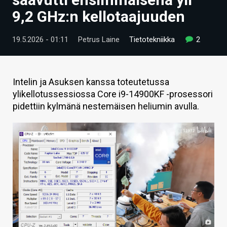
ARTIKKELIT
9,2 GHz:n kellotaajuuden
VIDEOT
19.5.2026 - 01:11
Petrus Laine
Tietotekniikka
2
TECHBBS
TIETOA
Intelin ja Asuksen kanssa toteutetussa
ylikellotussessiossa Core i9-14900KF -prosessori
HINTA.FI
pidettiin kylmänä nestemäisen heliumin avulla.
KAUPPA
VAIHDA TEEMA
HAKU