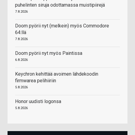
puhelinten siruja odottamassa muistipiirejä
7.8.2026
Doom pyörii nyt (melkein) myös Commodore
64:llä
7.8.2026
Doom pyörii nyt myös Paintissa
6.8.2026
Keychron kehittää avoimen lähdekoodin
firmwarea pelihiiriin
5.8.2026
Honor uudisti logonsa
5.8.2026