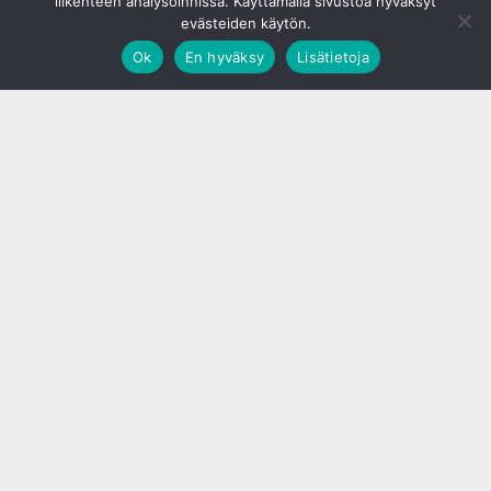
liikenteen analysoinnissa. Käyttämällä sivustoa hyväksyt
evästeiden käytön.
Ok
En hyväksy
Lisätietoja
;