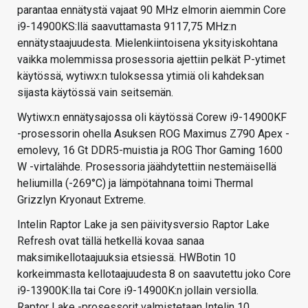
parantaa ennätystä vajaat 90 MHz elmorin aiemmin Core
i9-14900KS:llä saavuttamasta 9117,75 MHz:n
ennätystaajuudesta. Mielenkiintoisena yksityiskohtana
vaikka molemmissa prosessoria ajettiin pelkät P-ytimet
käytössä, wytiwx:n tuloksessa ytimiä oli kahdeksan
sijasta käytössä vain seitsemän.
Wytiwx:n ennätysajossa oli käytössä Corew i9-14900KF
-prosessorin ohella Asuksen ROG Maximus Z790 Apex -
emolevy, 16 Gt DDR5-muistia ja ROG Thor Gaming 1600
W -virtalähde. Prosessoria jäähdytettiin nestemäisellä
heliumilla (-269°C) ja lämpötahnana toimi Thermal
Grizzlyn Kryonaut Extreme.
Intelin Raptor Lake ja sen päivitysversio Raptor Lake
Refresh ovat tällä hetkellä kovaa sanaa
maksimikellotaajuuksia etsiessä. HWBotin 10
korkeimmasta kellotaajuudesta 8 on saavutettu joko Core
i9-13900K:lla tai Core i9-14900K:n jollain versiolla.
Raptor Lake -prosessorit valmistetaan Intelin 10