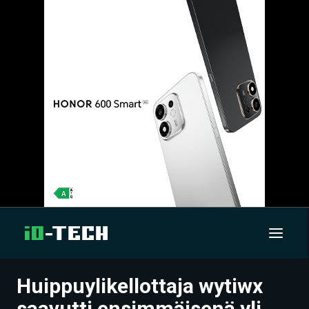
Huippuylikellottaja wytiwx
UUTISET
saavutti ensimmäisenä yli