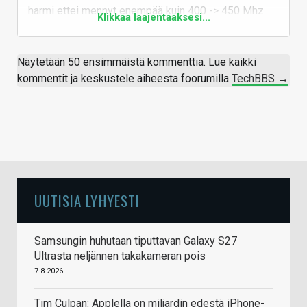
harmi ettei mennyt enempää kuin 400 -> 450 Mhz.
Klikkaa laajentaaksesi...
Oli hyvä prossu aikoinaan, itsessään oli L2 cache,
niin käytti lautojen cachea L3:na.
Näytetään 50 ensimmäistä kommenttia. Lue kaikki
Vastaa
kommentit ja keskustele aiheesta foorumilla
TechBBS →
UUTISIA LYHYESTI
Samsungin huhutaan tiputtavan Galaxy S27
Ultrasta neljännen takakameran pois
7.8.2026
Tim Culpan: Applella on miljardin edestä iPhone-