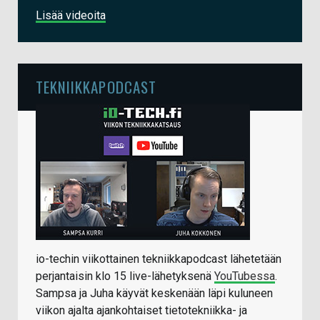
Lisää videoita
TEKNIIKKAPODCAST
io-techin viikottainen tekniikkapodcast lähetetään
perjantaisin klo 15 live-lähetyksenä
YouTubessa
.
Sampsa ja Juha käyvät keskenään läpi kuluneen
viikon ajalta ajankohtaiset tietotekniikka- ja