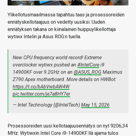
Ylikellotusmaailmassa tapahtuu taas ja prosessoreiden
ennätyskellotaajuus on vedetty uusiksi. Uuden
ennätyksen takana on kiinalainen huippuylikellottaja
wytiwx Intelin ja Asus ROG:n tuella.
New CPU frequency world record! Extreme
overclocker wytiwx pushed an
#IntelCore
i9
14900KF over 9.2GHz on an
@ASUS_ROG
Maximus
Z790 Apex motherboard. More details on HWBot:
https://t.co/bAbVwbAW4W
pic.twitter.com/je7a8HY7er
— Intel Technology (@IntelTech)
May 15, 2026
Prosessoreiden uusi kellotaajuusennätys on nyt 9206,34
MHz. Wytiwxin Intel Core i9-14900KF:llä ajama tulos