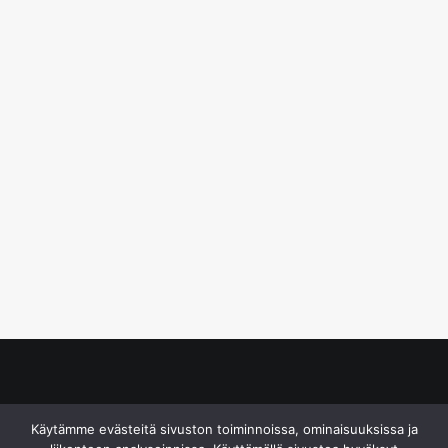
© S&J Media Oy
Käytämme evästeitä sivuston toiminnoissa, ominaisuuksissa ja