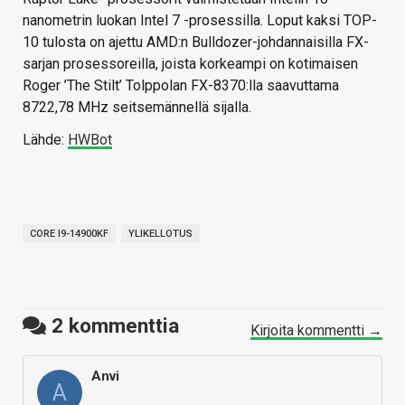
nanometrin luokan Intel 7 -prosessilla. Loput kaksi TOP-
10 tulosta on ajettu AMD:n Bulldozer-johdannaisilla FX-
sarjan prosessoreilla, joista korkeampi on kotimaisen
Roger ’The Stilt’ Tolppolan FX-8370:lla saavuttama
8722,78 MHz seitsemännellä sijalla.
Lähde:
HWBot
CORE I9-14900KF
YLIKELLOTUS
2
kommenttia
Kirjoita kommentti →
Anvi
A