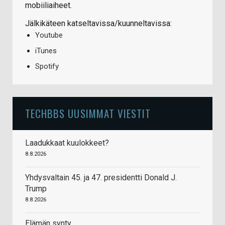
mobiiliaiheet.
Jälkikäteen katseltavissa/kuunneltavissa:
Youtube
iTunes
Spotify
TECHBBS UUSIMMAT VIESTIT
Laadukkaat kuulokkeet?
8.8.2026
Yhdysvaltain 45. ja 47. presidentti Donald J.
Trump
8.8.2026
Elämän synty