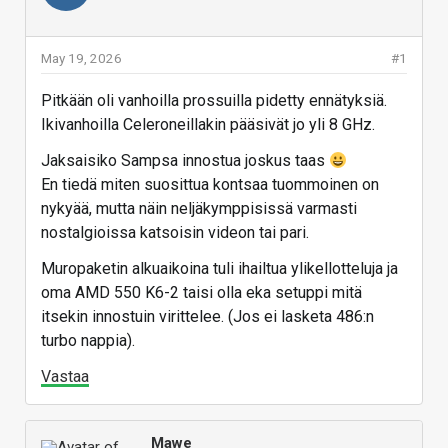
May 19, 2026
#1
Pitkään oli vanhoilla prossuilla pidetty ennätyksiä.
Ikivanhoilla Celeroneillakin pääsivät jo yli 8 GHz.
Jaksaisiko Sampsa innostua joskus taas
En tiedä miten suosittua kontsaa tuommoinen on
nykyää, mutta näin neljäkymppisissä varmasti
nostalgioissa katsoisin videon tai pari.
Muropaketin alkuaikoina tuli ihailtua ylikellotteluja ja
oma AMD 550 K6-2 taisi olla eka setuppi mitä
itsekin innostuin virittelee. (Jos ei lasketa 486:n
turbo nappia).
Vastaa
Mawe