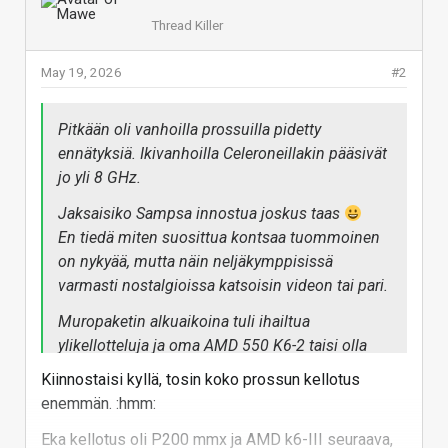
Thread Killer
May 19, 2026
#2
Pitkään oli vanhoilla prossuilla pidetty
ennätyksiä. Ikivanhoilla Celeroneillakin pääsivät
jo yli 8 GHz.
Jaksaisiko Sampsa innostua joskus taas
En tiedä miten suosittua kontsaa tuommoinen
on nykyää, mutta näin neljäkymppisissä
varmasti nostalgioissa katsoisin videon tai pari.
Muropaketin alkuaikoina tuli ihailtua
ylikellotteluja ja oma AMD 550 K6-2 taisi olla
eka setuppi mitä itsekin innostuin virittelee.
Kiinnostaisi kyllä, tosin koko prossun kellotus
(Jos ei lasketa 486:n turbo nappia).
enemmän. :hmm:
Eka kellotus oli P200 mmx ja AMD k6-III seuraava,