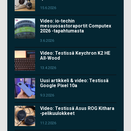
15.6.2026
Video: io-techin
messuosastoraportit Computex
2026 -tapahtumasta
3.6.2026
Video: Testissä Keychron K2 HE
All-Wood
13.4.2026
Uusi artikkeli & video: Testissä
Google Pixel 10a
9.3.2026
Video: Testissä Asus ROG Kithara
-pelikuulokkeet
11.2.2026