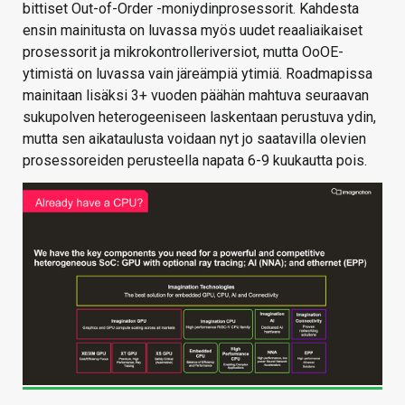
bittiset Out-of-Order -moniydinprosessorit. Kahdesta
ensin mainitusta on luvassa myös uudet reaaliaikaiset
prosessorit ja mikrokontrolleriversiot, mutta OoOE-
ytimistä on luvassa vain järeämpiä ytimiä. Roadmapissa
mainitaan lisäksi 3+ vuoden päähän mahtuva seuraavan
sukupolven heterogeeniseen laskentaan perustuva ydin,
mutta sen aikataulusta voidaan nyt jo saatavilla olevien
prosessoreiden perusteella napata 6-9 kuukautta pois.