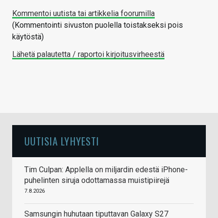
Kommentoi uutista tai artikkelia foorumilla
(Kommentointi sivuston puolella toistakseksi pois
käytöstä)
Lähetä palautetta / raportoi kirjoitusvirheestä
UUTISIA LYHYESTI
Tim Culpan: Applella on miljardin edestä iPhone-
puhelinten siruja odottamassa muistipiirejä
7.8.2026
Samsungin huhutaan tiputtavan Galaxy S27