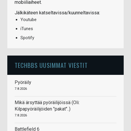
mobiiliaiheet.
Jälkikäteen katseltavissa/kuunneltavissa:
Youtube
iTunes
Spotify
TECHBBS UUSIMMAT VIESTIT
Pyöräily
7.8.2026
Mikä ärsyttää pyöräilijöissä (Oli:
Kilpapyöräilijöiden "pakat"..)
7.8.2026
Battlefield 6