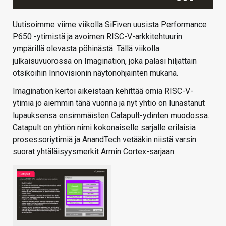
Uutisoimme viime viikolla SiFiven uusista Performance
P650 -ytimistä ja avoimen RISC-V-arkkitehtuurin
ympärillä olevasta pöhinästä. Tällä viikolla
julkaisuvuorossa on Imagination, joka palasi hiljattain
otsikoihin Innovisionin näytönohjainten mukana.
Imagination kertoi aikeistaan kehittää omia RISC-V-
ytimiä jo aiemmin tänä vuonna ja nyt yhtiö on lunastanut
lupauksensa ensimmäisten Catapult-ydinten muodossa.
Catapult on yhtiön nimi kokonaiselle sarjalle erilaisia
prosessoriytimiä ja AnandTech vetääkin niistä varsin
suorat yhtäläisyysmerkit Armin Cortex-sarjaan.