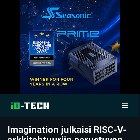
Imagination julkaisi RISC-V-
UUTISET
arkkitehtuuriin perustuvan