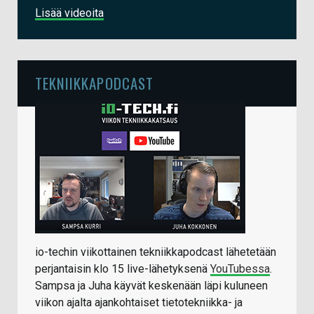
Lisää videoita
TEKNIIKKAPODCAST
io-techin viikottainen tekniikkapodcast lähetetään
perjantaisin klo 15 live-lähetyksenä
YouTubessa
.
Sampsa ja Juha käyvät keskenään läpi kuluneen
viikon ajalta ajankohtaiset tietotekniikka- ja