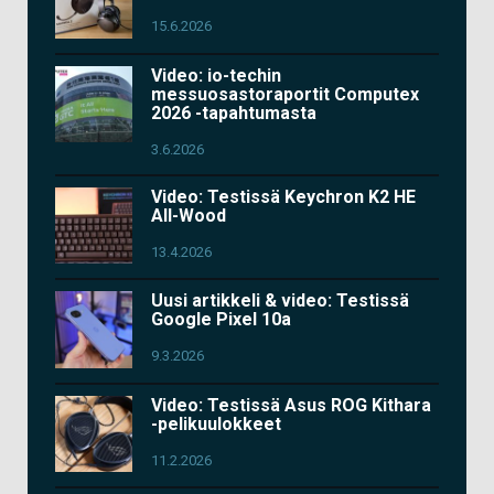
15.6.2026
Video: io-techin
messuosastoraportit Computex
2026 -tapahtumasta
3.6.2026
Video: Testissä Keychron K2 HE
All-Wood
13.4.2026
Uusi artikkeli & video: Testissä
Google Pixel 10a
9.3.2026
Video: Testissä Asus ROG Kithara
-pelikuulokkeet
11.2.2026