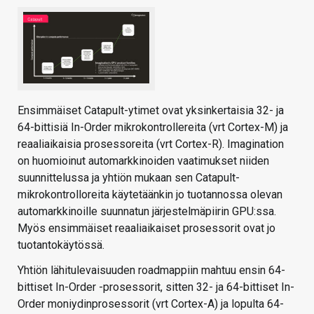
Ensimmäiset Catapult-ytimet ovat yksinkertaisia 32- ja
64-bittisiä In-Order mikrokontrollereita (vrt Cortex-M) ja
reaaliaikaisia prosessoreita (vrt Cortex-R). Imagination
on huomioinut automarkkinoiden vaatimukset niiden
suunnittelussa ja yhtiön mukaan sen Catapult-
mikrokontrolloreita käytetäänkin jo tuotannossa olevan
automarkkinoille suunnatun järjestelmäpiirin GPU:ssa.
Myös ensimmäiset reaaliaikaiset prosessorit ovat jo
tuotantokäytössä.
Yhtiön lähitulevaisuuden roadmappiin mahtuu ensin 64-
bittiset In-Order -prosessorit, sitten 32- ja 64-bittiset In-
Order moniydinprosessorit (vrt Cortex-A) ja lopulta 64-