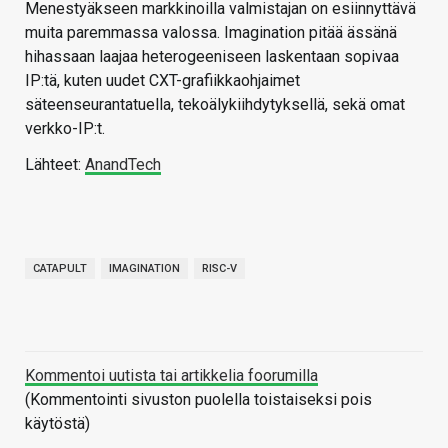
Menestyäkseen markkinoilla valmistajan on esiinnyttävä
muita paremmassa valossa. Imagination pitää ässänä
hihassaan laajaa heterogeeniseen laskentaan sopivaa
IP:tä, kuten uudet CXT-grafiikkaohjaimet
säteenseurantatuella, tekoälykiihdytyksellä, sekä omat
verkko-IP:t.
Lähteet:
AnandTech
CATAPULT
IMAGINATION
RISC-V
Kommentoi uutista tai artikkelia foorumilla
(Kommentointi sivuston puolella toistaiseksi pois
käytöstä)