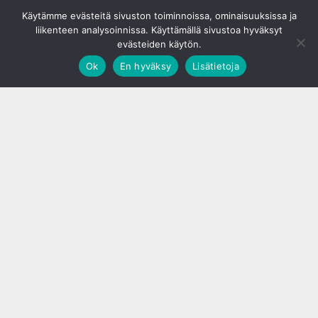
© S&J Media Oy
Käytämme evästeitä sivuston toiminnoissa, ominaisuuksissa ja
liikenteen analysoinnissa. Käyttämällä sivustoa hyväksyt
evästeiden käytön.
Ok
En hyväksy
Lisätietoja
;