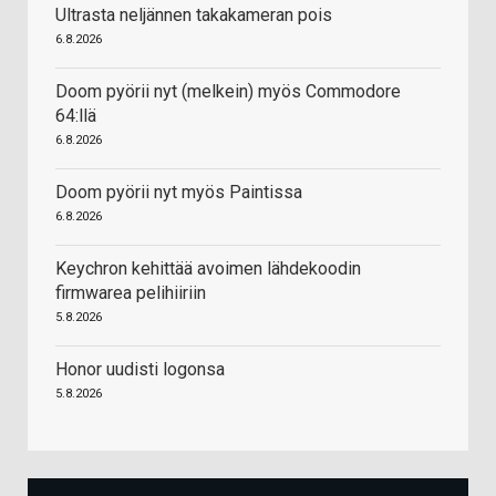
Ultrasta neljännen takakameran pois
6.8.2026
Doom pyörii nyt (melkein) myös Commodore
64:llä
6.8.2026
Doom pyörii nyt myös Paintissa
6.8.2026
Keychron kehittää avoimen lähdekoodin
firmwarea pelihiiriin
5.8.2026
Honor uudisti logonsa
5.8.2026