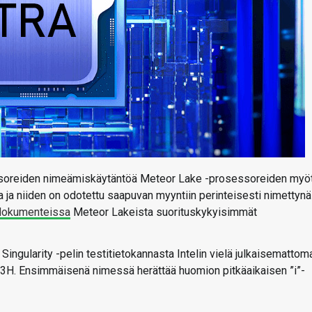
essoreiden nimeämiskäytäntöä Meteor Lake -prosessoreiden myöt
ja niiden on odotettu saapuvan myyntiin perinteisesti nimettynä
dokumenteissa
Meteor Lakeista suorituskykyisimmät
ingularity -pelin testitietokannasta Intelin vielä julkaisemattom
1003H. Ensimmäisenä nimessä herättää huomion pitkäaikaisen ”i”-