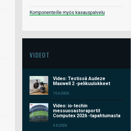
Komponenteille myös kasauspalvelu
VIDEOT
Video: Testissä Audeze
Maxwell 2 -pelikuulokkeet
15.6.2026
Video: io-techin
messuosastoraportit
Computex 2026 -tapahtumasta
3.6.2026