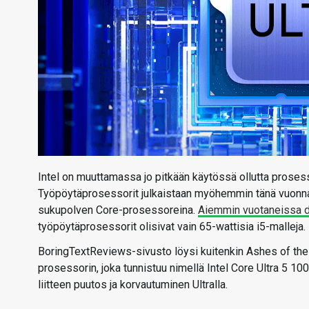
Intel on muuttamassa jo pitkään käytössä ollutta pros
Työpöytäprosessorit julkaistaan myöhemmin tänä vuonna 
sukupolven Core-prosessoreina.
Aiemmin vuotaneissa 
työpöytäprosessorit olisivat vain 65-wattisia i5-malleja.
BoringTextReviews-sivusto löysi kuitenkin Ashes of the S
prosessorin, joka tunnistuu nimellä Intel Core Ultra 5 
liitteen puutos ja korvautuminen Ultralla.