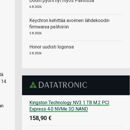
Doom pyörii nyt myös Paintissa
6.8.2026
Keychron kehittää avoimen lähdekoodin
firmwarea pelihiiriin
5.8.2026
Honor uudisti logonsa
5.8.2026
ä.
 14.
Kingston Technology NV3 1 TB M.2 PCI
an
Express 4.0 NVMe 3D NAND
158,90 €