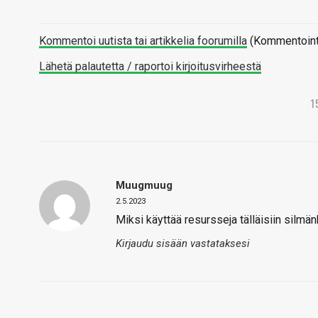
Kommentoi uutista tai artikkelia foorumilla
(Kommentointi 
Lähetä palautetta / raportoi kirjoitusvirheestä
1
Muugmuug
2.5.2023
Miksi käyttää resursseja tälläisiin silmä
Kirjaudu sisään vastataksesi