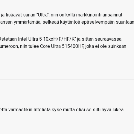
a lisäävät sanan "Ultra", niin on kyllä markkinointi ansainnut
n kansan ymmärtämää, selkeää käytäntöä epäselvempään suuntaan
stetaan Intel Ultra 5 10xxH/F/HF/K" ja sitten seuraavassa
umeroon, niin tulee Core Ultra 515400HF, joka ei ole suinkaan
että varmastikin Intelistä kyse mutta olisi se silti hyvä lukea