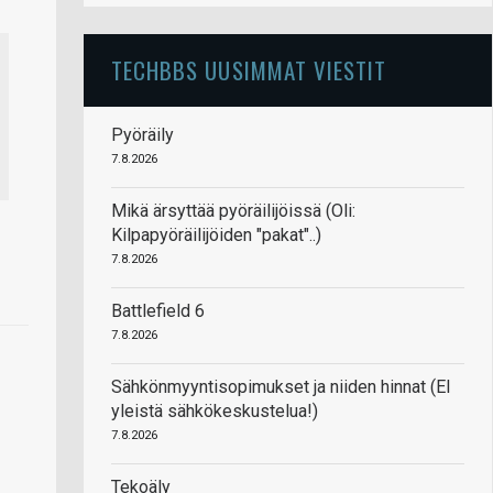
TECHBBS UUSIMMAT VIESTIT
Pyöräily
7.8.2026
Mikä ärsyttää pyöräilijöissä (Oli:
Kilpapyöräilijöiden "pakat"..)
7.8.2026
Battlefield 6
7.8.2026
Sähkönmyyntisopimukset ja niiden hinnat (EI
yleistä sähkökeskustelua!)
7.8.2026
Tekoäly