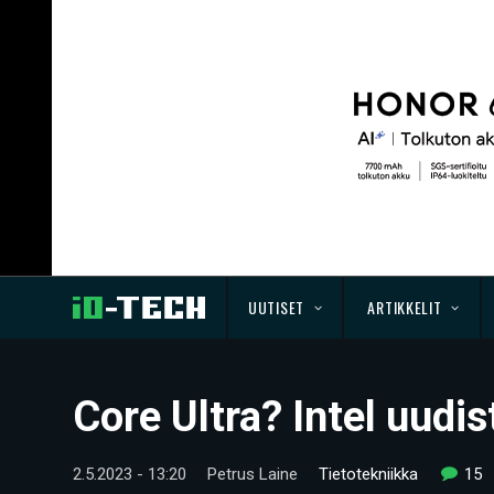
UUTISET
ARTIKKELIT
Core Ultra? Intel uud
2.5.2023 - 13:20
Petrus Laine
Tietotekniikka
15