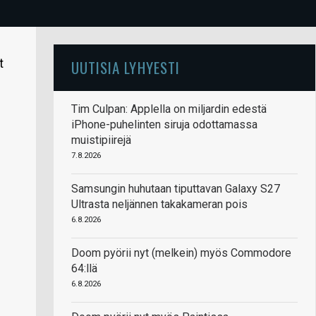
t
UUTISIA LYHYESTI
Tim Culpan: Applella on miljardin edestä
iPhone-puhelinten siruja odottamassa
muistipiirejä
7.8.2026
Samsungin huhutaan tiputtavan Galaxy S27
Ultrasta neljännen takakameran pois
6.8.2026
Doom pyörii nyt (melkein) myös Commodore
64:llä
6.8.2026