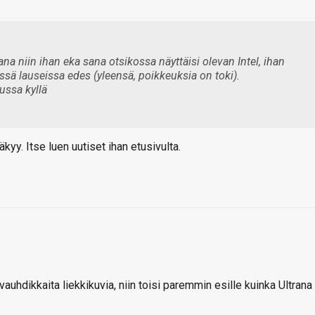
ana niin ihan eka sana otsikossa näyttäisi olevan Intel, ihan
sissä lauseissa edes (yleensä, poikkeuksia on toki).
jussa kyllä
kyy. Itse luen uutiset ihan etusivulta.
vauhdikkaita liekkikuvia, niin toisi paremmin esille kuinka Ultrana