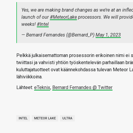
Yes, we are making brand changes as we’re at an inflec
launch of our
#MeteorLake
processors. We will provid
weeks!
#Intel
— Bernard Fernandes (@Bernard_P)
May 1, 2023
Pelkkä julkaisemattoman prosessorin erikoinen nimi ei s
twiittasi ja vahvisti yhtiön työskentelevän parhaillaan
kuluttajatuotteet ovat käännekohdassa tulevan Meteor La
lähiviikkoina.
Lähteet:
eTeknix
,
Bernard Fernandes @ Twitter
INTEL
METEOR LAKE
ULTRA