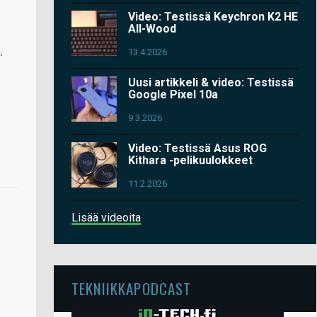
Video: Testissä Keychron K2 HE
All-Wood
.
13.4.2026
Uusi artikkeli & video: Testissä
Google Pixel 10a
9.3.2026
Video: Testissä Asus ROG
Kithara -pelikuulokkeet
11.2.2026
Lisää videoita
TEKNIIKKAPODCAST