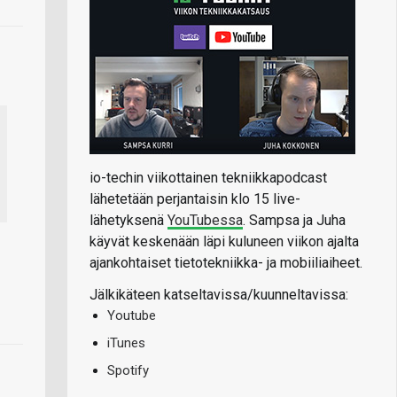
io-techin viikottainen tekniikkapodcast
lähetetään perjantaisin klo 15 live-
lähetyksenä
YouTubessa
. Sampsa ja Juha
käyvät keskenään läpi kuluneen viikon ajalta
ajankohtaiset tietotekniikka- ja mobiiliaiheet.
Jälkikäteen katseltavissa/kuunneltavissa:
Youtube
iTunes
Spotify