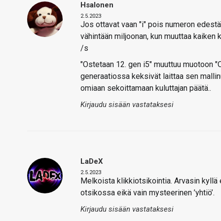
Hsalonen
2.5.2023
Jos ottavat vaan "i" pois numeron edestä j
vähintään miljoonan, kun muuttaa kaike
/s
"Ostetaan 12. gen i5" muuttuu muotoon "O
generaatiossa keksivät laittaa sen mallin
omiaan sekoittamaan kuluttajan päätä..
Kirjaudu sisään vastataksesi
LaDeX
2.5.2023
Melkoista klikkiotsikointia. Arvasin kyllä 
otsikossa eikä vain mysteerinen ’yhtiö’.
Kirjaudu sisään vastataksesi