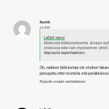
Kaotik
2.5.2023
LaDeX sanoi
Melkoista klikkiotsikointia. Arvasin kyll
otsikossa eikä vain mysteerinen ’yhtiö’.
Napsauta laajentaaksesi…
Öh, vaikken tällä kertaa ole otsikon takan
perusjuttu ettei toistella sitä peräkkäisi
Kirjaudu sisään vastataksesi