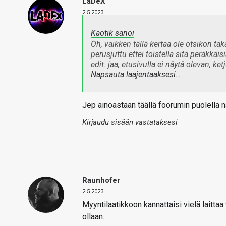
LaDeX
2.5.2023
Kaotik sanoi
Öh, vaikken tällä kertaa ole otsikon tak
perusjuttu ettei toistella sitä peräkkäi
edit: jaa, etusivulla ei näytä olevan, ket
Napsauta laajentaaksesi…
Jep ainoastaan täällä foorumin puolella nä
Kirjaudu sisään vastataksesi
Raunhofer
2.5.2023
Myyntilaatikkoon kannattaisi vielä laittaa 
ollaan.