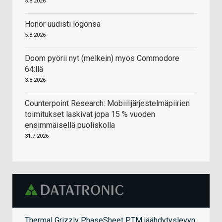
5.8.2026
Honor uudisti logonsa
5.8.2026
Doom pyörii nyt (melkein) myös Commodore
64:llä
3.8.2026
Counterpoint Research: Mobiilijärjestelmäpiirien
toimitukset laskivat jopa 15 % vuoden
ensimmäisellä puoliskolla
31.7.2026
Thermal Grizzly PhaseSheet PTM jäähdytyslevyn