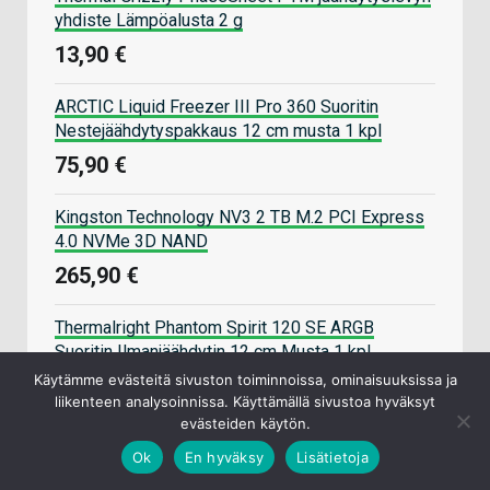
yhdiste Lämpöalusta 2 g
13,90 €
ARCTIC Liquid Freezer III Pro 360 Suoritin
Nestejäähdytyspakkaus 12 cm musta 1 kpl
75,90 €
Kingston Technology NV3 2 TB M.2 PCI Express
4.0 NVMe 3D NAND
265,90 €
Thermalright Phantom Spirit 120 SE ARGB
Suoritin Ilmanjäähdytin 12 cm Musta 1 kpl
Käytämme evästeitä sivuston toiminnoissa, ominaisuuksissa ja
46,90 €
liikenteen analysoinnissa. Käyttämällä sivustoa hyväksyt
evästeiden käytön.
ASUS Prime 850W Gold ATX 3.1 -ATX-virtalähde,
Ok
En hyväksy
Lisätietoja
850 W