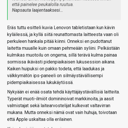
että painelee peukalolla ruutua.
Napsauta laajentaaksesi…
Eräs tuttu esitteli kuvia Lenovon tabletistaan kun kävin
kyläilessä, ja kyllä siitä reunattomasta laitteesta vaan oli
perkuleen hankala pitää kiinni. Onneksi en pudottanut
laitetta muualle kuin omaan pehmeään syliini. Pelkästään
kulmikas muotoilu on ongema, sillä terävä kulma painaa
sormissa ikävästi pidenpiaikaisen lukusession aikana.
Kaiken huipuksi on pakko todeta, että laadukas ja
välkkymätön ips-paneeli on silmäystävällisempi
pidempiaikaisessa lukukäytössä.
Nykyään ei enää osata tehdä käyttäjäystävällisiä laitteita.
Typerät muoti-ilmiöt domininoivat markkinoita, ja aasit
valmistajat sekä laitearvostelijat kulkevat valtavirran
mukana. Mutta onneksi nämä ovat vain huhuja, toivotaan
että Apple uskaltaa olla erilainen.