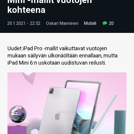
ARTIKKELIT
kohteena
VIDEOT
20.1.2021 - 22:52
Oskari Manninen
Mobiili
20
TECHBBS
TIETOA
Uudet iPad Pro -mallit vaikuttavat vuotojen
mukaan säilyvän ulkonäöltään ennallaan, mutta
HINTA.FI
iPad Mini 6:n uskotaan uudistuvan reilusti.
KAUPPA
VAIHDA TEEMA
HAKU