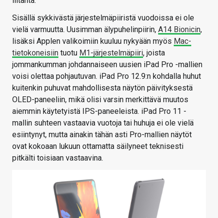
liitäntä.
Sisällä sykkivästä järjestelmäpiiristä vuodoissa ei ole
vielä varmuutta. Uusimman älypuhelinpiirin,
A14 Bionicin
,
lisäksi Applen valikoimiin kuuluu nykyään myös
Mac-
tietokoneisiin
tuotu
M1-järjestelmäpiiri
, joista
jommankumman johdannaiseen uusien iPad Pro -mallien
voisi olettaa pohjautuvan. iPad Pro 12.9:n kohdalla huhut
kuitenkin puhuvat mahdollisesta näytön päivityksestä
OLED-paneeliin, mikä olisi varsin merkittävä muutos
aiemmin käytetyistä IPS-paneeleista. iPad Pro 11 -
mallin suhteen vastaavia vuotoja tai huhuja ei ole vielä
esiintynyt, mutta ainakin tähän asti Pro-mallien näytöt
ovat kokoaan lukuun ottamatta säilyneet teknisesti
pitkälti toisiaan vastaavina.