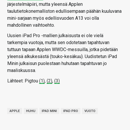
järjestelmäpiiri, mutta yleensä Applen
taulutietokonemalliston edullisempaan päähän kuuluvana
mini-sarjaan myös edellisvuoden A13 voi olla
mahdollinen vaihtoehto.
Uusien iPad Pro -mallien julkaisusta ei ole vielä
tarkempia vuotoja, mutta sen odotetaan tapahtuvan
tuttuun tapaan Applen WWDC-messuilla, jotka pidetään
yleensä alkukesästä (touko-kesäkuu). Uudistetun iPad
Minin julkaisun puolestaan huhutaan tapahtuvan jo
maaliskuussa.
Lähteet: Pigtou
(1)
,
(2)
,
(3)
APPLE
HUHU
IPAD MINI
IPAD PRO
VUOTO