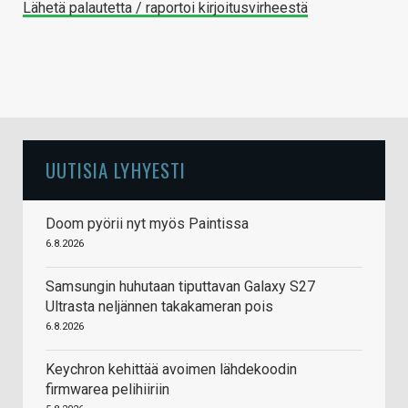
Lähetä palautetta / raportoi kirjoitusvirheestä
UUTISIA LYHYESTI
Doom pyörii nyt myös Paintissa
6.8.2026
Samsungin huhutaan tiputtavan Galaxy S27
Ultrasta neljännen takakameran pois
6.8.2026
Keychron kehittää avoimen lähdekoodin
firmwarea pelihiiriin