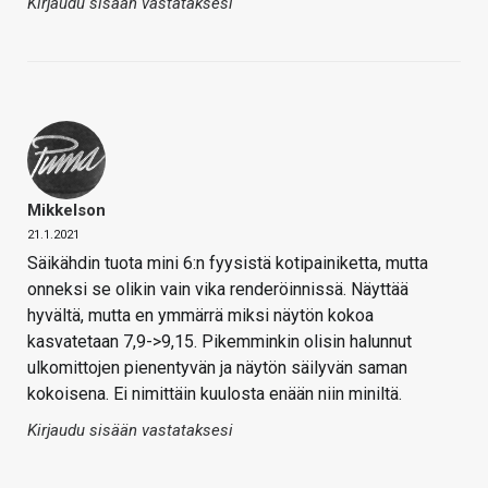
Kirjaudu sisään vastataksesi
Mikkelson
21.1.2021
Säikähdin tuota mini 6:n fyysistä kotipainiketta, mutta
onneksi se olikin vain vika renderöinnissä. Näyttää
hyvältä, mutta en ymmärrä miksi näytön kokoa
kasvatetaan 7,9->9,15. Pikemminkin olisin halunnut
ulkomittojen pienentyvän ja näytön säilyvän saman
kokoisena. Ei nimittäin kuulosta enään niin miniltä.
Kirjaudu sisään vastataksesi