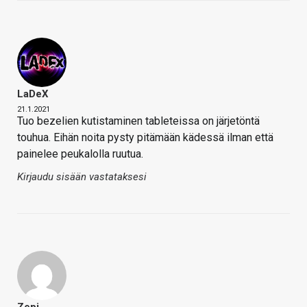
LaDeX
21.1.2021
Tuo bezelien kutistaminen tableteissa on järjetöntä
touhua. Eihän noita pysty pitämään kädessä ilman että
painelee peukalolla ruutua.
Kirjaudu sisään vastataksesi
Zepi