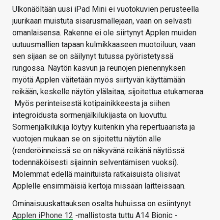
Ulkonäöltään uusi iPad Mini ei vuotokuvien perusteella
juurikaan muistuta sisarusmallejaan, vaan on selvästi
omanlaisensa. Rakenne ei ole siirtynyt Applen muiden
uutuusmallien tapaan kulmikkaaseen muotoiluun, vaan
sen sijaan se on säilynyt tutussa pyöristetyssä
rungossa. Näytön kasvun ja reunojen pienennyksen
myötä Applen väitetään myös siirtyvän käyttämään
reikään, keskelle näytön ylälaitaa, sijoitettua etukameraa.
Myös perinteisestä kotipainikkeesta ja siihen
integroidusta sormenjälkilukijasta on luovuttu.
Sormenjälkilukija löytyy kuitenkin yhä repertuaarista ja
vuotojen mukaan se on sijoitettu näytön alle
(renderöinneissä se on näkyvänä reikänä näytössä
todennäköisesti sijainnin selventämisen vuoksi).
Molemmat edellä mainituista ratkaisuista olisivat
Applelle ensimmäisiä kertoja missään laitteissaan.
Ominaisuuskattauksen osalta huhuissa on esiintynyt
Applen iPhone 12
-mallistosta tuttu A14 Bionic -