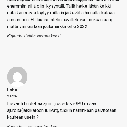
enemmän sillä olisi kysyntää. Tällä hetkellähän kaikki
mitä kaupoista löytyy millään järkevällä hinnalla, katoaa
saman tien. Eli luulisi Intelin havittelevan mukaan asap.
mutta viimeistään joulumarkkinoille 202X.
Kirjaudu sisään vastataksesi
Lobo
9.4.2021
Lievästi huolettaa ajurit, jos edes iGPU ei saa
ajureita(jälkikäteen tulivat), tuskin näihinkään päivitetään
kauhean usein ?
Kirjaudu sisään vastataksesi