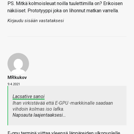
PS. Mitkä kolmoisleuat noilla tuulettimilla on? Erikoisen
näköiset. Prototyyppi joka on lihonnut matkan varrella.
Kirjaudu sisään vastataksesi
MRkukov
9.4.2021
Lacsative sanoi
Ihan virkistävää että E-GPU -markkinalle saadaan
vihdoin kolmas iso lafka.
Napsauta laajentaaksesi…
E-gpu terminä viittaa yleensä läppäreiden ulkopuolelle