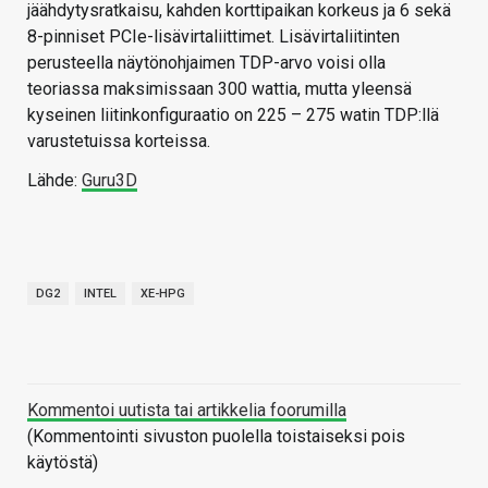
jäähdytysratkaisu, kahden korttipaikan korkeus ja 6 sekä
8-pinniset PCIe-lisävirtaliittimet. Lisävirtaliitinten
perusteella näytönohjaimen TDP-arvo voisi olla
teoriassa maksimissaan 300 wattia, mutta yleensä
kyseinen liitinkonfiguraatio on 225 – 275 watin TDP:llä
varustetuissa korteissa.
Lähde:
Guru3D
DG2
INTEL
XE-HPG
Kommentoi uutista tai artikkelia foorumilla
(Kommentointi sivuston puolella toistaiseksi pois
käytöstä)