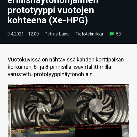
ARTIKKELIT
prototyyppi vuotojen
kohteena (Xe-HPG)
VIDEOT
TECHBBS
9.4.2021 - 12:00
Petrus Laine
Tietotekniikka
53
TIETOA
HINTA.FI
Vuotokuvissa on nähtävissä kahden korttipaikan
korkuinen, 6- ja 8-pinnisillä lisävirtaliittimillä
KAUPPA
varustettu prototyyppinäytönohjain.
VAIHDA TEEMA
HAKU