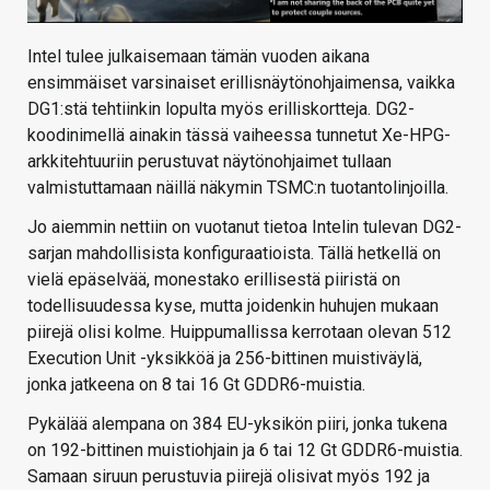
Intel tulee julkaisemaan tämän vuoden aikana
ensimmäiset varsinaiset erillisnäytönohjaimensa, vaikka
DG1:stä tehtiinkin lopulta myös erilliskortteja. DG2-
koodinimellä ainakin tässä vaiheessa tunnetut Xe-HPG-
arkkitehtuuriin perustuvat näytönohjaimet tullaan
valmistuttamaan näillä näkymin TSMC:n tuotantolinjoilla.
Jo aiemmin nettiin on vuotanut tietoa Intelin tulevan DG2-
sarjan mahdollisista konfiguraatioista. Tällä hetkellä on
vielä epäselvää, monestako erillisestä piiristä on
todellisuudessa kyse, mutta joidenkin huhujen mukaan
piirejä olisi kolme. Huippumallissa kerrotaan olevan 512
Execution Unit -yksikköä ja 256-bittinen muistiväylä,
jonka jatkeena on 8 tai 16 Gt GDDR6-muistia.
Pykälää alempana on 384 EU-yksikön piiri, jonka tukena
on 192-bittinen muistiohjain ja 6 tai 12 Gt GDDR6-muistia.
Samaan siruun perustuvia piirejä olisivat myös 192 ja