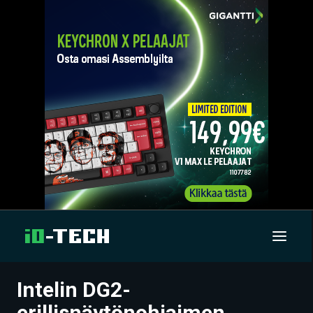
Intelin DG2-
UUTISET
erillisnäytönohjaimen