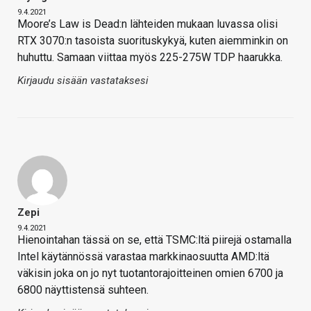
9.4.2021
Moore’s Law is Dead:n lähteiden mukaan luvassa olisi
RTX 3070:n tasoista suorituskykyä, kuten aiemminkin on
huhuttu. Samaan viittaa myös 225-275W TDP haarukka.
Kirjaudu sisään vastataksesi
Zepi
9.4.2021
Hienointahan tässä on se, että TSMC:ltä piirejä ostamalla
Intel käytännössä varastaa markkinaosuutta AMD:ltä
väkisin joka on jo nyt tuotantorajoitteinen omien 6700 ja
6800 näyttistensä suhteen.