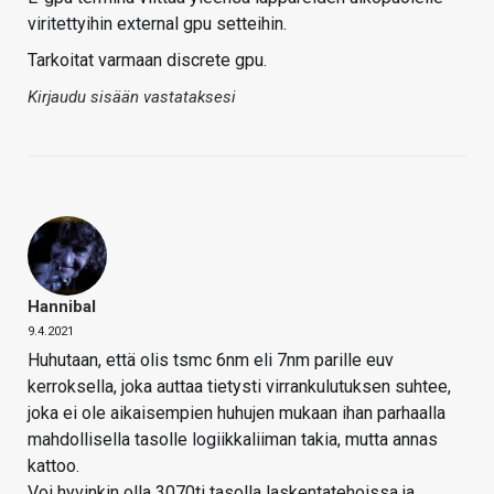
viritettyihin external gpu setteihin.
Tarkoitat varmaan discrete gpu.
Kirjaudu sisään vastataksesi
Hannibal
9.4.2021
Huhutaan, että olis tsmc 6nm eli 7nm parille euv
kerroksella, joka auttaa tietysti virrankulutuksen suhtee,
joka ei ole aikaisempien huhujen mukaan ihan parhaalla
mahdollisella tasolle logiikkaliiman takia, mutta annas
kattoo.
Voi hyvinkin olla 3070ti tasolla laskentatehoissa ja