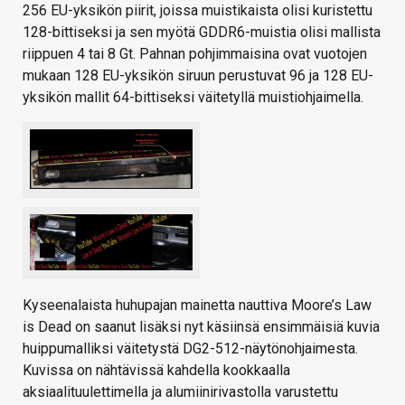
256 EU-yksikön piirit, joissa muistikaista olisi kuristettu
128-bittiseksi ja sen myötä GDDR6-muistia olisi mallista
riippuen 4 tai 8 Gt. Pahnan pohjimmaisina ovat vuotojen
mukaan 128 EU-yksikön siruun perustuvat 96 ja 128 EU-
yksikön mallit 64-bittiseksi väitetyllä muistiohjaimella.
Kyseenalaista huhupajan mainetta nauttiva Moore’s Law
is Dead on saanut lisäksi nyt käsiinsä ensimmäisiä kuvia
huippumalliksi väitetystä DG2-512-näytönohjaimesta.
Kuvissa on nähtävissä kahdella kookkaalla
aksiaalituulettimella ja alumiinirivastolla varustettu