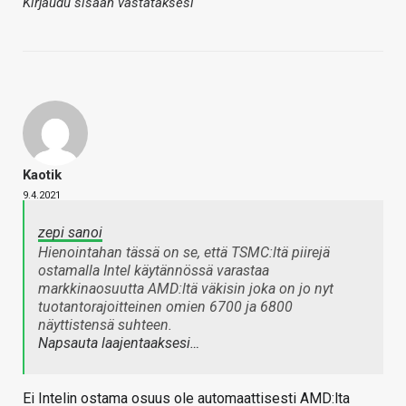
Kirjaudu sisään vastataksesi
Kaotik
9.4.2021
zepi sanoi
Hienointahan tässä on se, että TSMC:ltä piirejä
ostamalla Intel käytännössä varastaa
markkinaosuutta AMD:ltä väkisin joka on jo nyt
tuotantorajoitteinen omien 6700 ja 6800
näyttistensä suhteen.
Napsauta laajentaaksesi…
Ei Intelin ostama osuus ole automaattisesti AMD:lta