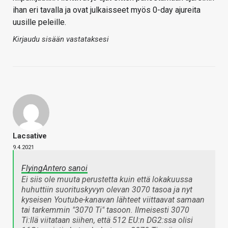
ihan eri tavalla ja ovat julkaisseet myös 0-day ajureita
uusille peleille.
Kirjaudu sisään vastataksesi
Lacsative
9.4.2021
FlyingAntero sanoi
Ei siis ole muuta perustetta kuin että lokakuussa
huhuttiin suorituskyvyn olevan 3070 tasoa ja nyt
kyseisen Youtube-kanavan lähteet viittaavat samaan
tai tarkemmin "3070 Ti" tasoon. Ilmeisesti 3070
Ti:llä viitataan siihen, että 512 EU:n DG2:ssa olisi