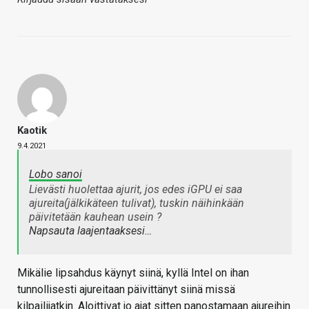
Kaotik
9.4.2021
Lobo sanoi
Lievästi huolettaa ajurit, jos edes iGPU ei saa
ajureita(jälkikäteen tulivat), tuskin näihinkään
päivitetään kauhean usein ?
Napsauta laajentaaksesi…
Mikälie lipsahdus käynyt siinä, kyllä Intel on ihan
tunnollisesti ajureitaan päivittänyt siinä missä
kilpailijatkin. Aloittivat jo ajat sitten panostamaan ajureihin