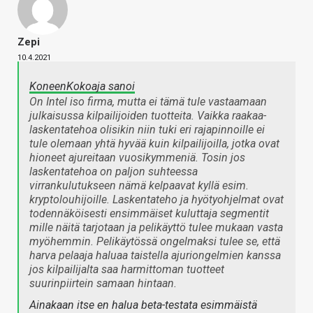
Zepi
10.4.2021
KoneenKokoaja sanoi
On Intel iso firma, mutta ei tämä tule vastaamaan
julkaisussa kilpailijoiden tuotteita. Vaikka raakaa-
laskentatehoa olisikin niin tuki eri rajapinnoille ei
tule olemaan yhtä hyvää kuin kilpailijoilla, jotka ovat
hioneet ajureitaan vuosikymmeniä. Tosin jos
laskentatehoa on paljon suhteessa
virrankulutukseen nämä kelpaavat kyllä esim.
kryptolouhijoille. Laskentateho ja hyötyohjelmat ovat
todennäköisesti ensimmäiset kuluttaja segmentit
mille näitä tarjotaan ja pelikäyttö tulee mukaan vasta
myöhemmin. Pelikäytössä ongelmaksi tulee se, että
harva pelaaja haluaa taistella ajuriongelmien kanssa
jos kilpailijalta saa harmittoman tuotteet
suurinpiirtein samaan hintaan.
Ainakaan itse en halua beta-testata esimmäistä