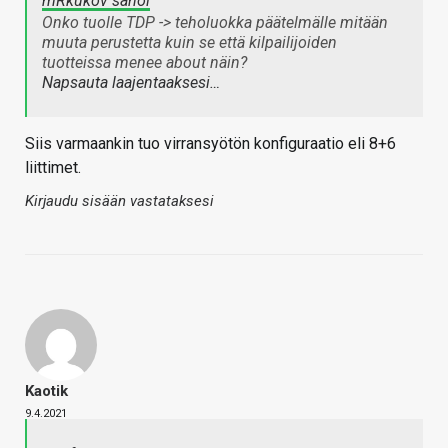
mRkukov sanoi
Onko tuolle TDP -> teholuokka päätelmälle mitään
muuta perustetta kuin se että kilpailijoiden
tuotteissa menee about näin?
Napsauta laajentaaksesi…
Siis varmaankin tuo virransyötön konfiguraatio eli 8+6
liittimet.
Kirjaudu sisään vastataksesi
Kaotik
9.4.2021