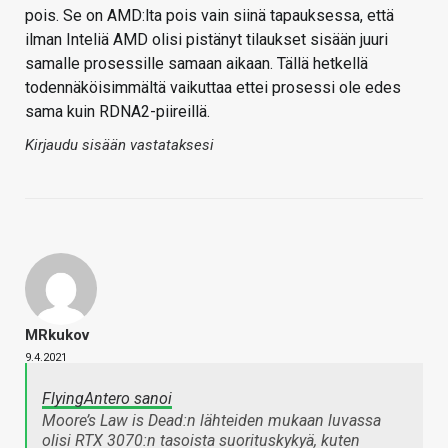
pois. Se on AMD:lta pois vain siinä tapauksessa, että
ilman Inteliä AMD olisi pistänyt tilaukset sisään juuri
samalle prosessille samaan aikaan. Tällä hetkellä
todennäköisimmältä vaikuttaa ettei prosessi ole edes
sama kuin RDNA2-piireillä.
Kirjaudu sisään vastataksesi
MRkukov
9.4.2021
FlyingAntero sanoi
Moore’s Law is Dead:n lähteiden mukaan luvassa
olisi RTX 3070:n tasoista suorituskykyä, kuten