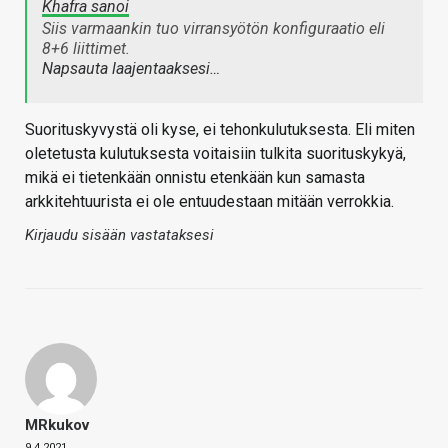
Khafra sanoi
Siis varmaankin tuo virransyötön konfiguraatio eli
8+6 liittimet.
Napsauta laajentaaksesi…
Suorituskyvystä oli kyse, ei tehonkulutuksesta. Eli miten
oletetusta kulutuksesta voitaisiin tulkita suorituskykyä,
mikä ei tietenkään onnistu etenkään kun samasta
arkkitehtuurista ei ole entuudestaan mitään verrokkia.
Kirjaudu sisään vastataksesi
MRkukov
9.4.2021