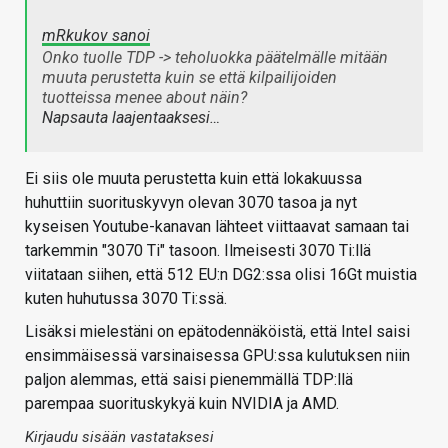
mRkukov sanoi
Onko tuolle TDP -> teholuokka päätelmälle mitään
muuta perustetta kuin se että kilpailijoiden
tuotteissa menee about näin?
Napsauta laajentaaksesi…
Ei siis ole muuta perustetta kuin että lokakuussa
huhuttiin suorituskyvyn olevan 3070 tasoa ja nyt
kyseisen Youtube-kanavan lähteet viittaavat samaan tai
tarkemmin "3070 Ti" tasoon. Ilmeisesti 3070 Ti:llä
viitataan siihen, että 512 EU:n DG2:ssa olisi 16Gt muistia
kuten huhutussa 3070 Ti:ssä.
Lisäksi mielestäni on epätodennäköistä, että Intel saisi
ensimmäisessä varsinaisessa GPU:ssa kulutuksen niin
paljon alemmas, että saisi pienemmällä TDP:llä
parempaa suorituskykyä kuin NVIDIA ja AMD.
Kirjaudu sisään vastataksesi