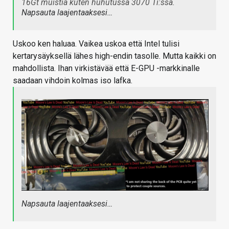
16Gt muistia kuten huhutussa 3070 Ti:ssä.
Napsauta laajentaaksesi…
Uskoo ken haluaa. Vaikea uskoa että Intel tulisi
kertarysäyksellä lähes high-endin tasolle. Mutta kaikki on
mahdollista. Ihan virkistävää että E-GPU -markkinalle
saadaan vihdoin kolmas iso lafka.
Napsauta laajentaaksesi…