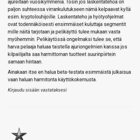
ajureitaan vuosikymmeniä. Tosin jos laskentatehoa on
paljon suhteessa virrankulutukseen nämä kelpaavat kyllä
esim. kryptolouhijoille. Laskentateho ja hyötyohjelmat
ovat todennäköisesti ensimmäiset kuluttaja segmentit
mille näitä tarjotaan ja pelikäyttö tulee mukaan vasta
myöhemmin. Pelikäytössä ongelmaksi tulee se, että
harva pelaaja haluaa taistella ajuriongelmien kanssa jos
kilpailijalta saa harmittoman tuotteet suurinpiirtein
samaan hintaan.
Ainakaan itse en halua beta-testata esimmäistä julkaisua
vaan haluan harmitonta käyttökokemusta.
Kirjaudu sisään vastataksesi