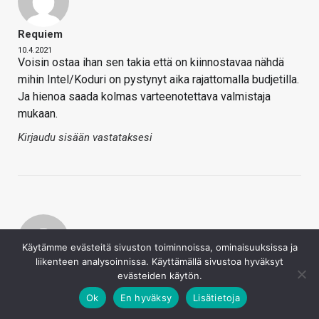
Requiem
10.4.2021
Voisin ostaa ihan sen takia että on kiinnostavaa nähdä
mihin Intel/Koduri on pystynyt aika rajattomalla budjetilla.
Ja hienoa saada kolmas varteenotettava valmistaja
mukaan.
Kirjaudu sisään vastataksesi
Käytämme evästeitä sivuston toiminnoissa, ominaisuuksissa ja
liikenteen analysoinnissa. Käyttämällä sivustoa hyväksyt
Kaotik
evästeiden käytön.
10.4.2021
Ok
En hyväksy
Lisätietoja
KoneenKokoaja sanoi