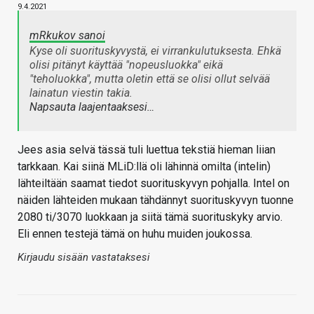
9.4.2021
mRkukov sanoi
Kyse oli suorituskyvystä, ei virrankulutuksesta. Ehkä
olisi pitänyt käyttää "nopeusluokka" eikä
"teholuokka", mutta oletin että se olisi ollut selvää
lainatun viestin takia.
Napsauta laajentaaksesi…
Jees asia selvä tässä tuli luettua tekstiä hieman liian
tarkkaan. Kai siinä MLiD:llä oli lähinnä omilta (intelin)
lähteiltään saamat tiedot suorituskyvyn pohjalla. Intel on
näiden lähteiden mukaan tähdännyt suorituskyvyn tuonne
2080 ti/3070 luokkaan ja siitä tämä suorituskyky arvio.
Eli ennen testejä tämä on huhu muiden joukossa.
Kirjaudu sisään vastataksesi