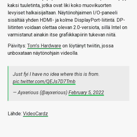
kaksi tuuletinta, jotka ovat liki koko muovikuorten
levyiset halkaisijaltaan. Näytönohjaimen I/O-paneeli
sisältää yhden HDMI- ja kolme DisplayPort-liitintä. DP-
liitinten voidaan olettaa olevan 2.0-versiota, sillä Intel on
varmistanut ainakin itse grafiikkapiirin tukevan niitä.
Päivitys:
Tom’s Hardware
on löytänyt twiitin, jossa
unboxataan näytönohjain videolla.
Just fyi I have no idea where this is from.
pic.twitter.com/QEJs7D7Tmb
— Ayxerious (@ayxerious)
February 5, 2022
Lähde:
VideoCardz