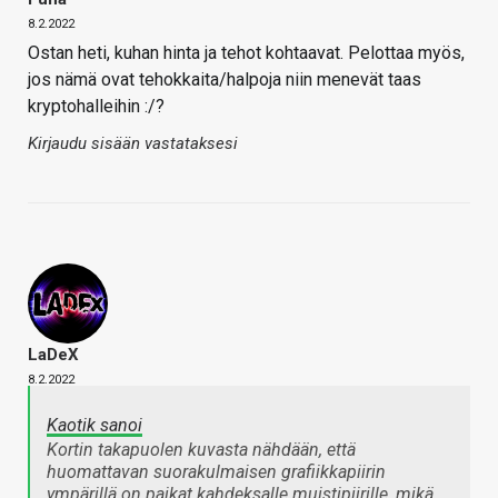
8.2.2022
Ostan heti, kuhan hinta ja tehot kohtaavat. Pelottaa myös,
jos nämä ovat tehokkaita/halpoja niin menevät taas
kryptohalleihin :/?
Kirjaudu sisään vastataksesi
LaDeX
8.2.2022
Kaotik sanoi
Kortin takapuolen kuvasta nähdään, että
huomattavan suorakulmaisen grafiikkapiirin
ympärillä on paikat kahdeksalle muistipiirille, mikä