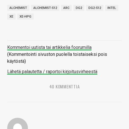
ALCHEMIST
ALCHEMIST-512
ARC
DG2
DG2-512
INTEL
XE
XE-HPG
Kommentoi uutista tai artikkelia foorumilla
(Kommentointi sivuston puolella toistaiseksi pois
käytöstä)
Lähetä palautetta / raportoi kirjoitusvirheestä
40 KOMMENTTIA