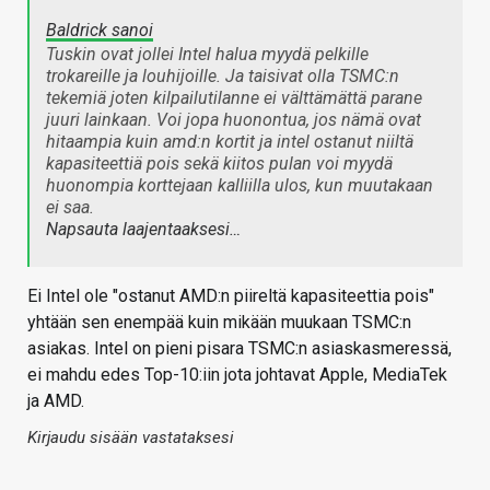
Baldrick sanoi
Tuskin ovat jollei Intel halua myydä pelkille
trokareille ja louhijoille. Ja taisivat olla TSMC:n
tekemiä joten kilpailutilanne ei välttämättä parane
juuri lainkaan. Voi jopa huonontua, jos nämä ovat
hitaampia kuin amd:n kortit ja intel ostanut niiltä
kapasiteettiä pois sekä kiitos pulan voi myydä
huonompia korttejaan kalliilla ulos, kun muutakaan
ei saa.
Napsauta laajentaaksesi…
Ei Intel ole "ostanut AMD:n piireltä kapasiteettia pois"
yhtään sen enempää kuin mikään muukaan TSMC:n
asiakas. Intel on pieni pisara TSMC:n asiaskasmeressä,
ei mahdu edes Top-10:iin jota johtavat Apple, MediaTek
ja AMD.
Kirjaudu sisään vastataksesi