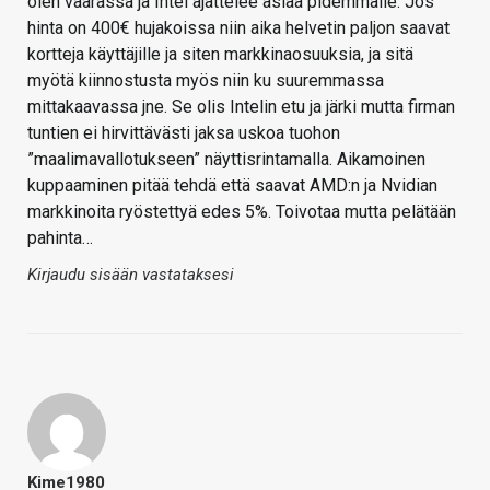
olen väärässä ja Intel ajattelee asiaa pidemmälle: Jos
hinta on 400€ hujakoissa niin aika helvetin paljon saavat
kortteja käyttäjille ja siten markkinaosuuksia, ja sitä
myötä kiinnostusta myös niin ku suuremmassa
mittakaavassa jne. Se olis Intelin etu ja järki mutta firman
tuntien ei hirvittävästi jaksa uskoa tuohon
”maalimavallotukseen” näyttisrintamalla. Aikamoinen
kuppaaminen pitää tehdä että saavat AMD:n ja Nvidian
markkinoita ryöstettyä edes 5%. Toivotaa mutta pelätään
pahinta…
Kirjaudu sisään vastataksesi
Kime1980