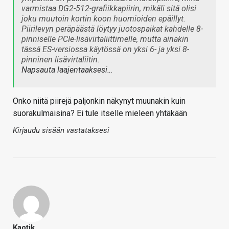
varmistaa DG2-512-grafiikkapiirin, mikäli sitä olisi
joku muutoin kortin koon huomioiden epäillyt.
Piirilevyn peräpäästä löytyy juotospaikat kahdelle 8-
pinniselle PCIe-lisävirtaliittimelle, mutta ainakin
tässä ES-versiossa käytössä on yksi 6- ja yksi 8-
pinninen lisävirtaliitin.
Napsauta laajentaaksesi…
Onko niitä piirejä paljonkin näkynyt muunakin kuin
suorakulmaisina? Ei tule itselle mieleen yhtäkään
Kirjaudu sisään vastataksesi
Kaotik