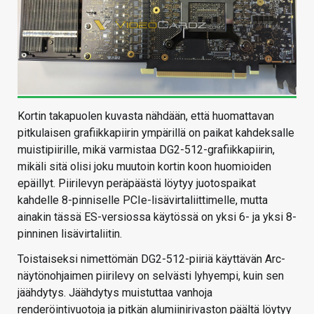
Kortin takapuolen kuvasta nähdään, että huomattavan
pitkulaisen grafiikkapiirin ympärillä on paikat kahdeksalle
muistipiirille, mikä varmistaa DG2-512-grafiikkapiirin,
mikäli sitä olisi joku muutoin kortin koon huomioiden
epäillyt. Piirilevyn peräpäästä löytyy juotospaikat
kahdelle 8-pinniselle PCIe-lisävirtaliittimelle, mutta
ainakin tässä ES-versiossa käytössä on yksi 6- ja yksi 8-
pinninen lisävirtaliitin.
Toistaiseksi nimettömän DG2-512-piiriä käyttävän Arc-
näytönohjaimen piirilevy on selvästi lyhyempi, kuin sen
jäähdytys. Jäähdytys muistuttaa vanhoja
renderöintivuotoja ja pitkän alumiinirivaston päältä löytyy