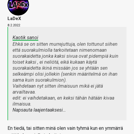
LaDeX
8.2.2022
Kaotik sanoi
Ehkä se on sitten murrejuttuja, olen tottunut siihen
että suorakulmiolla tarkoitetaan nimenomaan
suorakaidetta jonka kaksi sivua ovat pidempiä kuin
toiset kaksi , ei neliötä, eikä kukaan käytä
suorakaidetta ikinä missään jos se yhtään sen
selkeämpi olisi jollekin (senkin määritelmä on ihan
sama kuin suorakulmion).
Vaihdetaan nyt sitten ilmaisuun mikä ei jätä
arvailtavaa.
edit: ei vaihdetakaan, en keksi tähän hätään kivaa
ilmaisua.
Napsauta laajentaaksesi…
En tiedä, tai sitten minä olen vain tyhmä kun en ymmärrä