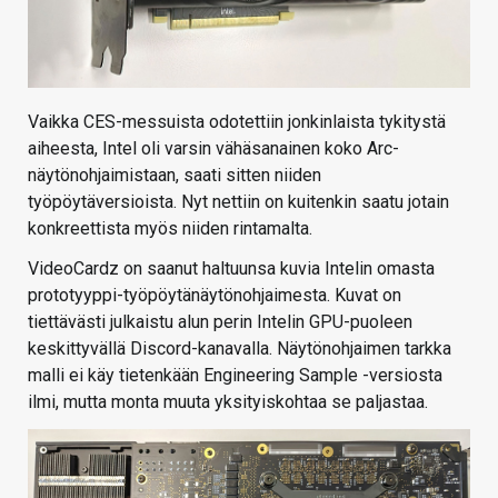
Vaikka CES-messuista odotettiin jonkinlaista tykitystä
aiheesta, Intel oli varsin vähäsanainen koko Arc-
näytönohjaimistaan, saati sitten niiden
työpöytäversioista. Nyt nettiin on kuitenkin saatu jotain
konkreettista myös niiden rintamalta.
VideoCardz on saanut haltuunsa kuvia Intelin omasta
prototyyppi-työpöytänäytönohjaimesta. Kuvat on
tiettävästi julkaistu alun perin Intelin GPU-puoleen
keskittyvällä Discord-kanavalla. Näytönohjaimen tarkka
malli ei käy tietenkään Engineering Sample -versiosta
ilmi, mutta monta muuta yksityiskohtaa se paljastaa.