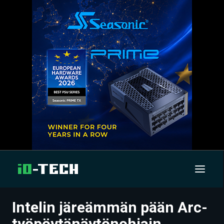
Intelin järeämmän pään Arc-
UUTISET
työpöytänäytönohjain