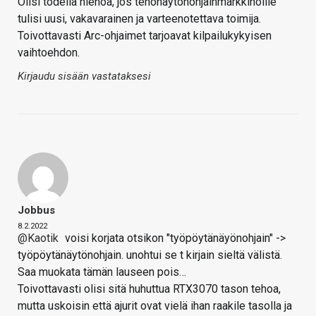
Olisi todella hienoa, jos tehonäytönohjainmarkkinoille
tulisi uusi, vakavarainen ja varteenotettava toimija.
Toivottavasti Arc-ohjaimet tarjoavat kilpailukykyisen
vaihtoehdon.
Kirjaudu sisään vastataksesi
Jobbus
8.2.2022
@Kaotik
voisi korjata otsikon "työpöytänäyönohjain" ->
työpöytänäytönohjain. unohtui se t kirjain sieltä välistä.
Saa muokata tämän lauseen pois…
Toivottavasti olisi sitä huhuttua RTX3070 tason tehoa,
mutta uskoisin että ajurit ovat vielä ihan raakile tasolla ja