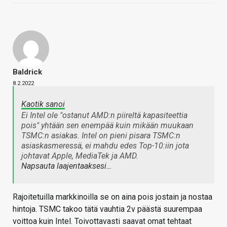
Baldrick
8.2.2022
Kaotik sanoi
Ei Intel ole "ostanut AMD:n piireltä kapasiteettia
pois" yhtään sen enempää kuin mikään muukaan
TSMC:n asiakas. Intel on pieni pisara TSMC:n
asiaskasmeressä, ei mahdu edes Top-10:iin jota
johtavat Apple, MediaTek ja AMD.
Napsauta laajentaaksesi…
Rajoitetuilla markkinoilla se on aina pois jostain ja nostaa
hintoja. TSMC takoo tätä vauhtia 2v päästä suurempaa
voittoa kuin Intel. Toivottavasti saavat omat tehtaat