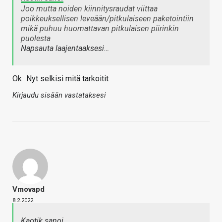
Joo mutta noiden kiinnitysraudat viittaa
poikkeuksellisen leveään/pitkulaiseen paketointiin
mikä puhuu huomattavan pitkulaisen piirinkin
puolesta
Napsauta laajentaaksesi…
Ok
Nyt selkisi mitä tarkoitit
Kirjaudu sisään vastataksesi
Vmovapd
8.2.2022
Kaotik sanoi