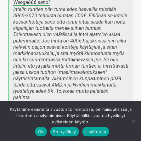
Weega666 sanoi
Intelin tuntien niin turha edes haaveilla mistään
3060-3070 tehoista hintaan 500€. Eiköhän se Intelin
kassanhoitaja sano että tonni pitää saada kun noita
kilpailijan tuotteita menee siihen hintaan.
Toivottavasti olen väärässä ja Intel ajattelee asiaa
pidemmälle: Jos hinta on 400€ hujakoissa niin aika
helvetin paljon saavat kortteja käyttäjille ja siten
markkinaosuuksia, ja sitä myötä kiinnostusta myös
niin ku suuremmassa mittakaavassa jne. Se olis
Intelin etu ja järki mutta firman tuntien ei hirvittävästi
jaksa uskoa tuohon "maalimavallotukseen"
näyttisrintamalla. Aikamoinen kuppaaminen pitää
tehdä että saavat AMD:n ja Nvidian markkinoita
ryöstettyä edes 5%. Toivotaa mutta pelätään
pahinta…
Napsauta laajentaaksesi…
Käytämme evästeitä sivuston toiminnoissa, ominaisuuksissa ja
liikenteen analysoinnissa. Käyttämällä sivustoa hyväksyt
evästeiden käytön.
Intel on kirjaimellisesti kuuluisa siitä jottei tee
mitään
huonolla katteella.
Ok
En hyväksy
Lisätietoja
Jos jokin tuotelinjansa ei tee riittävästi katetta niin se