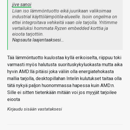
jive sanoi
Liian iso lämmöntuotto eikä juurikaan valikoimaa
industrial käyttölämpötila-alueelle. Isoin ongelma on
ettei integroitava vehkeitä vaan ole tarjolla. Yritimme
vertailuksi hommata Ryzen embedded korttia ja
eioota tarjottiin.
Napsauta laajentaaksesi…
Tää lämmöntuotto kuulostaa kyllä erikoiselta, riippuu toki
varmasti myös halutusta suorituskykyluokasta mutta aika
hyvin AMD:llä pitäisi joka väliin olla energiatehokasta
mallia tarjolla, desktopillahan Intelin kulutukset taitaa olla
tätä nykyä paljon huonommassa hapessa kuin AMD:n.
Sille ei sitten tietenkään mitään voi jos myyjät tarjoilee
eioota
Kirjaudu sisään vastataksesi