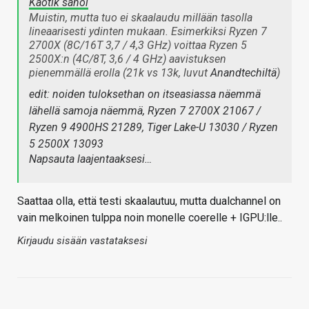
Kaotik sanoi
Muistin, mutta tuo ei skaalaudu millään tasolla
lineaarisesti ydinten mukaan. Esimerkiksi Ryzen 7
2700X (8C/16T 3,7 / 4,3 GHz) voittaa Ryzen 5
2500X:n (4C/8T, 3,6 / 4 GHz) aavistuksen
pienemmällä erolla (21k vs 13k, luvut
Anandtechiltä
)
edit: noiden tuloksethan on itseasiassa näemmä
lähellä samoja näemmä, Ryzen 7 2700X 21067 /
Ryzen 9 4900HS 21289, Tiger Lake-U 13030 / Ryzen
5 2500X 13093
Napsauta laajentaaksesi…
Saattaa olla, että testi skaalautuu, mutta dualchannel on
vain melkoinen tulppa noin monelle coerelle + IGPU:lle..
Kirjaudu sisään vastataksesi