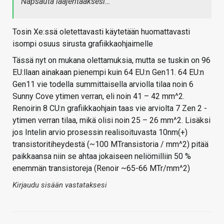
Napsauta laajentaaksesi…
Tosin Xe:ssä oletettavasti käytetään huomattavasti
isompi osuus sirusta grafiikkaohjaimelle
Tässä nyt on mukana olettamuksia, mutta se tuskin on 96
EU:llaan ainakaan pienempi kuin 64 EU:n Gen11. 64 EU:n
Gen11 vie todella summittaisella arviolla tilaa noin 6
Sunny Cove ytimen verran, eli noin 41 – 42 mm^2.
Renoirin 8 CU:n grafiikkaohjain taas vie arviolta 7 Zen 2 -
ytimen verran tilaa, mikä olisi noin 25 – 26 mm^2. Lisäksi
jos Intelin arvio prosessin realisoituvasta 10nm(+)
transistoritiheydestä (~100 MTransistoria / mm^2) pitää
paikkaansa niin se ahtaa jokaiseen neliömilliin 50 %
enemmän transistoreja (Renoir ~65-66 MTr/mm^2)
Kirjaudu sisään vastataksesi