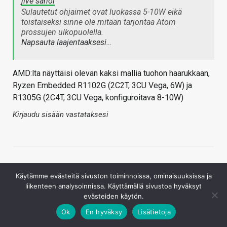
jive sanoi
Sulautetut ohjaimet ovat luokassa 5-10W eikä
toistaiseksi sinne ole mitään tarjontaa Atom
prossujen ulkopuolella.
Napsauta laajentaaksesi…
AMD:lta näyttäisi olevan kaksi mallia tuohon haarukkaan,
Ryzen Embedded R1102G (2C2T, 3CU Vega, 6W) ja
R1305G (2C4T, 3CU Vega, konfiguroitava 8-10W)
Kirjaudu sisään vastataksesi
Käytämme evästeitä sivuston toiminnoissa, ominaisuuksissa ja
Kommentoi uutista tai artikkelia foorumilla
liikenteen analysoinnissa. Käyttämällä sivustoa hyväksyt
(Kommentointi sivuston puolella toistakseksi pois
evästeiden käytön.
käytöstä)
Ok
En hyväksy
Lisätietoja
Lähetä palautetta / raportoi kirjoitusvirheestä