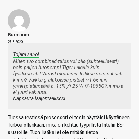
Burmanm
25.3.2020
Tojara sanoi
Miten tuo combined-tulos voi olla (suhteellisesti)
noin paljon huonompi Tiger Lakelle kuin
fysiikkatesti? Virrankulutusraja leikkaa noin pahasti
kiinni? Vaikka grafiikoissa pisteet ~1.6x niin
yhteispistemäärä n. 15% yli 25 W i7-1065G7:n mikä
ei juuri vakuuta.
Napsauta laajentaaksesi…
Tuossa testissä prosessori ei tosin näyttäisi käyttäneen
Turboa ollenkaan, mikä on kohtuu tyypillistä Intelin ES-
alustoille. Tuon lisäksi ei ole mitään tietoa