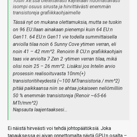
Tosin Xe:ssä oletettavasti käytetään huomattavasti
isompi osuus sirusta ja hirvittävästi enemmän
transistoreja grafiikkaohjaimelle
Tässä nyt on mukana olettamuksia, mutta se tuskin
on 96 EU:llaan ainakaan pienempi kuin 64 EU:n
Gen11. 64 EU:n Gen11 vie todella summittaisella
arviolla tilaa noin 6 Sunny Cove ytimen verran, eli
noin 41 – 42 mm^2. Renoirin 8 CU:n grafiikkaohjain
taas vie arviolta 7 Zen 2 -ytimen verran tilaa, mikä
olisi noin 25 – 26 mm^2. Lisäksi jos Intelin arvio
prosessin realisoituvasta 10nm(+)
transistoritiheydestä (~100 MTransistoria / mm^2)
pitää paikkaansa niin se ahtaa jokaiseen neliömilliin
50 % enemmän transistoreja (Renoir ~65-66
MTr/mm^2)
Napsauta laajentaaksesi…
Ei näistä hirveästi voi tehdä johtopäätöksiä. Joka
tapauksessa ei aivan onnettomalta näytä GPU:n osalta –