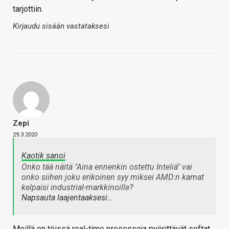
tarjottiin.
Kirjaudu sisään vastataksesi
Zepi
29.3.2020
Kaotik sanoi
Onko tää näitä "Aina ennenkin ostettu Inteliä" vai
onko siihen joku erikoinen syy miksei AMD:n kamat
kelpaisi industrial-markkinoille?
Napsauta laajentaaksesi…
Meillä on töissä real-time prosesseja pyörittävät softat