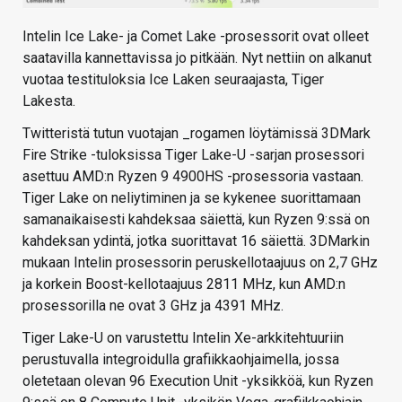
Intelin Ice Lake- ja Comet Lake -prosessorit ovat olleet
saatavilla kannettavissa jo pitkään. Nyt nettiin on alkanut
vuotaa testituloksia Ice Laken seuraajasta, Tiger
Lakesta.
Twitteristä tutun vuotajan _rogamen löytämissä 3DMark
Fire Strike -tuloksissa Tiger Lake-U -sarjan prosessori
asettuu AMD:n Ryzen 9 4900HS -prosessoria vastaan.
Tiger Lake on neliytiminen ja se kykenee suorittamaan
samanaikaisesti kahdeksaa säiettä, kun Ryzen 9:ssä on
kahdeksan ydintä, jotka suorittavat 16 säiettä. 3DMarkin
mukaan Intelin prosessorin peruskellotaajuus on 2,7 GHz
ja korkein Boost-kellotaajuus 2811 MHz, kun AMD:n
prosessorilla ne ovat 3 GHz ja 4391 MHz.
Tiger Lake-U on varustettu Intelin Xe-arkkitehtuuriin
perustuvalla integroidulla grafiikkaohjaimella, jossa
oletetaan olevan 96 Execution Unit -yksikköä, kun Ryzen