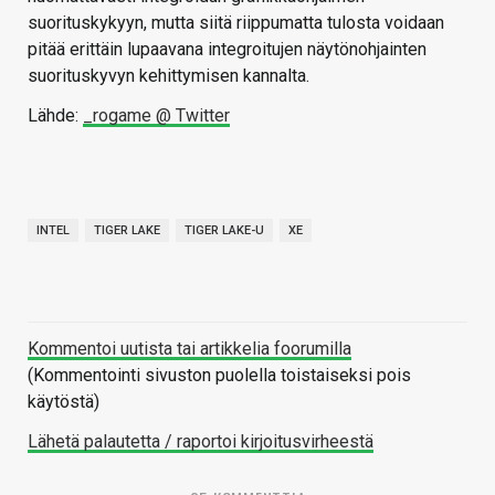
suorituskykyyn, mutta siitä riippumatta tulosta voidaan
pitää erittäin lupaavana integroitujen näytönohjainten
suorituskyvyn kehittymisen kannalta.
Lähde:
_rogame @ Twitter
INTEL
TIGER LAKE
TIGER LAKE-U
XE
Kommentoi uutista tai artikkelia foorumilla
(Kommentointi sivuston puolella toistaiseksi pois
käytöstä)
Lähetä palautetta / raportoi kirjoitusvirheestä