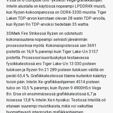
9:ssä on 8 Compute Unit -yksikön Vega-grafiikkaohjain.
Intelin alustalla on käytössä nopeampi LPDDR4X-muisti,
kun Ryzen-kokoonpanossa on DDR4-3200-muistia. Tiger
Laken TDP-arvon kerrotaan olevan 28 watin TDP-arvolla,
kun Ryzen 9:n TDP-arvoksi tiedetään 35 wattia.
3DMark Fire Strikessä Ryzen on odotetusti
kokonaisuutena nopeampi selvästi järeämmän
prosessorinsa myötä. Kokonaispisteissä sen 3691
pistettä on 16,9 % parempi kuin Tiger Lake-U:n 3157
pistettä. Prosessorisuorituskykyä testaavassa
fysiikkatestissä ero Tiger Lake-U:n 13 030 pisteen
tuloksen ja Ryzen 9:n 21 289 pisteen tuloksen välillä on
peräti 63,4 %. Grafiikkatesteissä tilanne kuitenkin kääntyy
toisin päin. Intelin Xe-grafiikkaohjaimen 4514 pisteen
tulos on 10,5 % parempi, kuin Ryzen 9 4900HS:n Vega
8:n. Eroa oli ensimmäisessä grafiikkatestissä 6,7 ja
toisessa 13,8 % Intelin Xe:n hyväksi. Testissä Intelillä oli
etunaan suurempi muistikaista, mikä voi vaikuttaa
huomattavasti integroidun grafiikkaohjaimen