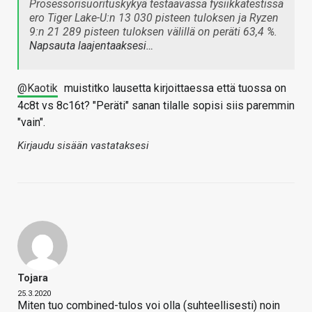
Prosessorisuorituskykyä testaavassa fysiikkatestissä
ero Tiger Lake-U:n 13 030 pisteen tuloksen ja Ryzen
9:n 21 289 pisteen tuloksen välillä on peräti 63,4 %.
Napsauta laajentaaksesi…
@Kaotik
muistitko lausetta kirjoittaessa että tuossa on
4c8t vs 8c16t? "Peräti" sanan tilalle sopisi siis paremmin
"vain".
Kirjaudu sisään vastataksesi
Tojara
25.3.2020
Miten tuo combined-tulos voi olla (suhteellisesti) noin