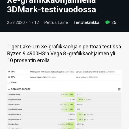
ARTIKKELIT
3DMark-testivuodossa
VIDEOT
25.3.2020 - 17:12
Petrus Laine
Tietotekniikka
25
TECHBBS
TIETOA
Tiger Lake-U:n Xe-grafiikkaohjain peittoaa testissä
Ryzen 9 4900HS:n Vega 8 -grafiikkaohjaimen yli
HINTA.FI
10 prosentin erolla.
KAUPPA
VAIHDA TEEMA
HAKU