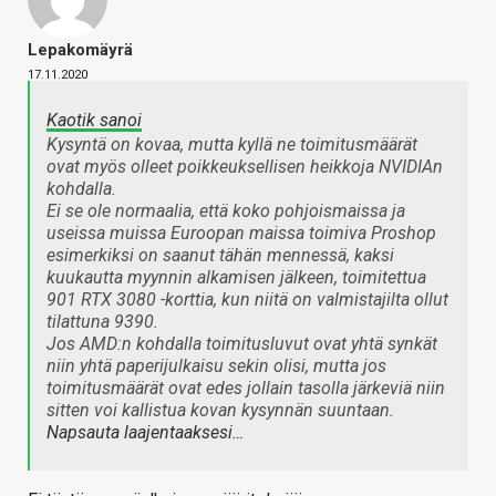
Lepakomäyrä
17.11.2020
Kaotik sanoi
Kysyntä on kovaa, mutta kyllä ne toimitusmäärät
ovat myös olleet poikkeuksellisen heikkoja NVIDIAn
kohdalla.
Ei se ole normaalia, että koko pohjoismaissa ja
useissa muissa Euroopan maissa toimiva Proshop
esimerkiksi on saanut tähän mennessä, kaksi
kuukautta myynnin alkamisen jälkeen, toimitettua
901 RTX 3080 -korttia, kun niitä on valmistajilta ollut
tilattuna 9390.
Jos AMD:n kohdalla toimitusluvut ovat yhtä synkät
niin yhtä paperijulkaisu sekin olisi, mutta jos
toimitusmäärät ovat edes jollain tasolla järkeviä niin
sitten voi kallistua kovan kysynnän suuntaan.
Napsauta laajentaaksesi…