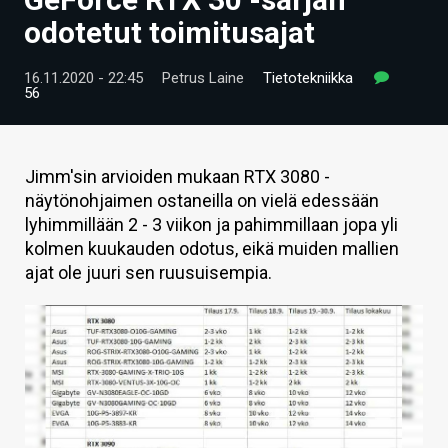
ARTIKKELIT
odotetut toimitusajat
VIDEOT
16.11.2020 - 22:45
Petrus Laine
Tietotekniikka
56
TECHBBS
TIETOA
Jimm'sin arvioiden mukaan RTX 3080 -
HINTA.FI
näytönohjaimen ostaneilla on vielä edessään
lyhimmillään 2 - 3 viikon ja pahimmillaan jopa yli
KAUPPA
kolmen kuukauden odotus, eikä muiden mallien
ajat ole juuri sen ruusuisempia.
VAIHDA TEEMA
HAKU