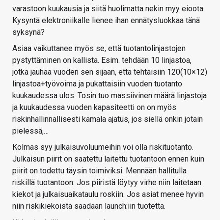
varastoon kuukausia ja siitä huolimatta nekin myy eioota.
Kysyntä elektroniikalle lienee ihan ennätysluokkaa tänä
syksynä?
Asiaa vaikuttanee myös se, että tuotantolinjastojen
pystyttäminen on kallista. Esim. tehdään 10 linjastoa,
jotka jauhaa vuoden sen sijaan, että tehtaisiin 120(10×12)
linjastoa+työvoima ja pukattaisiin vuoden tuotanto
kuukaudessa ulos. Tosin tuo massiivinen määrä linjastoja
ja kuukaudessa vuoden kapasiteetti on on myös
riskinhallinnallisesti kamala ajatus, jos siellä onkin jotain
pielessä,…
Kolmas syy julkaisuvoluumeihin voi olla riskituotanto.
Julkaisun piirit on saatettu laitettu tuotantoon ennen kuin
piirit on todettu täysin toimiviksi. Mennään hallitulla
riskillä tuotantoon. Jos piiristä löytyy virhe niin laitetaan
kiekot ja julkaisuaikataulu roskiin. Jos asiat menee hyvin
niin riskikiekoista saadaan launch:iin tuotetta.