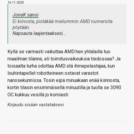
16.11.2020
JoneK sanoi
Ei kiinosta, pistäkää mielummin AMD numeroita
pöytään.
Napsauta laajentaaksesi…
Kyllä se varmasti vaikuttaa AMD:hen yhtälailla tuo
maailman tilanne, eli toimitusvaikeuksia tiedossaa? Ja
toisaalta turha odottaa AMD:stä ihmepelastajaa, kun
louhintapellet robotteineen ostavat varastot
nanosekunnissa. Tosin eipä minuakaan enää kiinnosta,
kortin tilasin ensimmäisellä minuutilla ja tuolla se 3090
OC kukkuu vesillä jo komiasti
Kirjaudu sisään vastataksesi