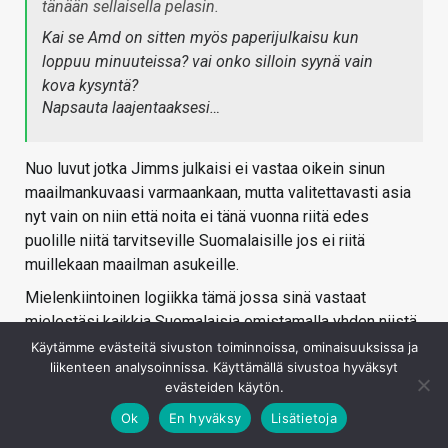
tänään sellaisella pelasin.
Kai se Amd on sitten myös paperijulkaisu kun
loppuu minuuteissa? vai onko silloin syynä vain
kova kysyntä?
Napsauta laajentaaksesi…
Nuo luvut jotka Jimms julkaisi ei vastaa oikein sinun
maailmankuvaasi varmaankaan, mutta valitettavasti asia
nyt vain on niin että noita ei tänä vuonna riitä edes
puolille niitä tarvitseville Suomalaisille jos ei riitä
muillekaan maailman asukeille.
Mielenkiintoinen logiikka tämä jossa sinä vastaat
mielestäsi kaikkia Suomalaisia omistamalla yhden niistä
harvoista sadoista 3090 RTX -näytönohjaimista
Käytämme evästeitä sivuston toiminnoissa, ominaisuuksissa ja
liikenteen analysoinnissa. Käyttämällä sivustoa hyväksyt
Suomessa.
evästeiden käytön.
Jos minä saan AMD:n ensimmäisellä minuutilla ja tulen
Ok
En hyväksy
Lisätietoja
tietotekniikka -aiheiselle keskustelualueelle kertomaan