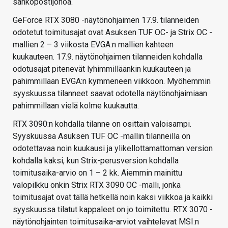
sähköpostijonoa.
GeForce RTX 3080 -näytönohjaimen 17.9. tilanneiden
odotetut toimitusajat ovat Asuksen TUF OC- ja Strix OC -
mallien 2 – 3 viikosta EVGA:n mallien kahteen
kuukauteen. 17.9. näytönohjaimen tilanneiden kohdalla
odotusajat pitenevät lyhimmilläänkin kuukauteen ja
pahimmillaan EVGA:n kymmeneen viikkoon. Myöhemmin
syyskuussa tilanneet saavat odotella näytönohjaimiaan
pahimmillaan vielä kolme kuukautta.
RTX 3090:n kohdalla tilanne on osittain valoisampi.
Syyskuussa Asuksen TUF OC -mallin tilanneilla on
odotettavaa noin kuukausi ja ylikellottamattoman version
kohdalla kaksi, kun Strix-perusversion kohdalla
toimitusaika-arvio on 1 – 2 kk. Aiemmin mainittu
valopilkku onkin Strix RTX 3090 OC -malli, jonka
toimitusajat ovat tällä hetkellä noin kaksi viikkoa ja kaikki
syyskuussa tilatut kappaleet on jo toimitettu. RTX 3070 -
näytönohjainten toimitusaika-arviot vaihtelevat MSI:n