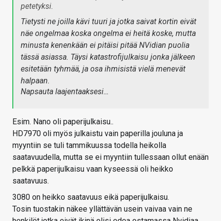
petetyksi.
Tietysti ne joilla kävi tuuri ja jotka saivat kortin eivät
näe ongelmaa koska ongelma ei heitä koske, mutta
minusta kenenkään ei pitäisi pitää NVidian puolia
tässä asiassa. Täysi katastrofijulkaisu jonka jälkeen
esitetään tyhmää, ja osa ihmisistä vielä menevät
halpaan.
Napsauta laajentaaksesi…
Esim. Nano oli paperijulkaisu..
HD7970 oli myös julkaistu vain paperilla jouluna ja
myyntiin se tuli tammikuussa todella heikolla
saatavuudella, mutta se ei myyntiin tullessaan ollut enään
pelkkä paperijulkaisu vaan kyseessä oli heikko
saatavuus.
3080 on heikko saatavuus eikä paperijulkaisu.
Tosin tuostakin näkee yllättävän usein vaivaa vain ne
henkilöt jotka eivät ikinä olisi edea ostamassa Nvidiaa.