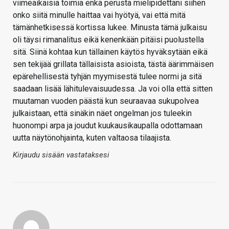
viimeaikaisia toimia enkä perusta mielipidettäni siihen
onko siitä minulle haittaa vai hyötyä, vai että mitä
tämänhetkisessä kortissa lukee. Minusta tämä julkaisu
oli täysi rimanalitus eikä kenenkään pitäisi puolustella
sitä. Siinä kohtaa kun tällainen käytös hyväksytään eikä
sen tekijää grillata tällaisista asioista, tästä äärimmäisen
epärehellisestä tyhjän myymisestä tulee normi ja sitä
saadaan lisää lähitulevaisuudessa. Ja voi olla että sitten
muutaman vuoden päästä kun seuraavaa sukupolvea
julkaistaan, että sinäkin näet ongelman jos tuleekin
huonompi arpa ja joudut kuukausikaupalla odottamaan
uutta näytönohjainta, kuten valtaosa tilaajista.
Kirjaudu sisään vastataksesi