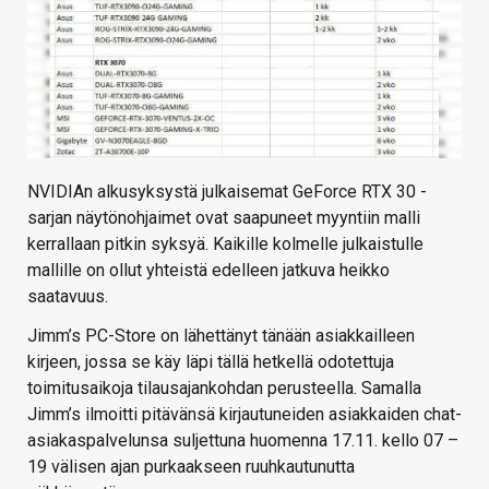
NVIDIAn alkusyksystä julkaisemat GeForce RTX 30 -
sarjan näytönohjaimet ovat saapuneet myyntiin malli
kerrallaan pitkin syksyä. Kaikille kolmelle julkaistulle
mallille on ollut yhteistä edelleen jatkuva heikko
saatavuus.
Jimm’s PC-Store on lähettänyt tänään asiakkailleen
kirjeen, jossa se käy läpi tällä hetkellä odotettuja
toimitusaikoja tilausajankohdan perusteella. Samalla
Jimm’s ilmoitti pitävänsä kirjautuneiden asiakkaiden chat-
asiakaspalvelunsa suljettuna huomenna 17.11. kello 07 –
19 välisen ajan purkaakseen ruuhkautunutta