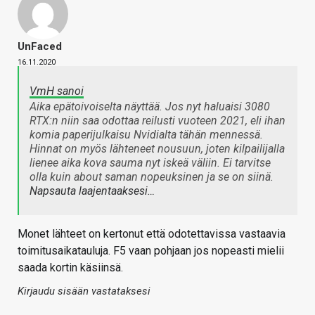
UnFaced
16.11.2020
VmH sanoi
Aika epätoivoiselta näyttää. Jos nyt haluaisi 3080
RTX:n niin saa odottaa reilusti vuoteen 2021, eli ihan
komia paperijulkaisu Nvidialta tähän mennessä.
Hinnat on myös lähteneet nousuun, joten kilpailijalla
lienee aika kova sauma nyt iskeä väliin. Ei tarvitse
olla kuin about saman nopeuksinen ja se on siinä.
Napsauta laajentaaksesi…
Monet lähteet on kertonut että odotettavissa vastaavia
toimitusaikatauluja. F5 vaan pohjaan jos nopeasti mielii
saada kortin käsiinsä.
Kirjaudu sisään vastataksesi