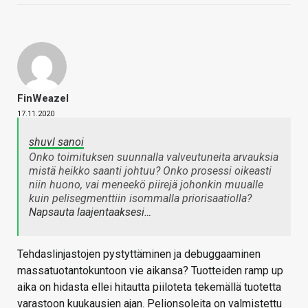
FinWeazel
17.11.2020
shuvl sanoi
Onko toimituksen suunnalla valveutuneita arvauksia
mistä heikko saanti johtuu? Onko prosessi oikeasti
niin huono, vai meneekö piirejä johonkin muualle
kuin pelisegmenttiin isommalla priorisaatiolla?
Napsauta laajentaaksesi…
Tehdaslinjastojen pystyttäminen ja debuggaaminen
massatuotantokuntoon vie aikansa? Tuotteiden ramp up
aika on hidasta ellei hitautta piiloteta tekemällä tuotetta
varastoon kuukausien ajan. Pelionsoleita on valmistettu