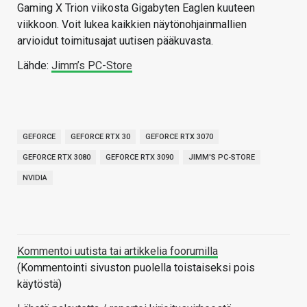
Gaming X Trion viikosta Gigabyten Eaglen kuuteen
viikkoon. Voit lukea kaikkien näytönohjainmallien
arvioidut toimitusajat uutisen pääkuvasta.
Lähde:
Jimm’s PC-Store
GEFORCE
GEFORCE RTX 30
GEFORCE RTX 3070
GEFORCE RTX 3080
GEFORCE RTX 3090
JIMM'S PC-STORE
NVIDIA
Kommentoi uutista tai artikkelia foorumilla
(Kommentointi sivuston puolella toistaiseksi pois
käytöstä)