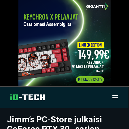
Jimm’s PC-Store julkaisi
UUTISET
GeForce RTX 30 -sarjan