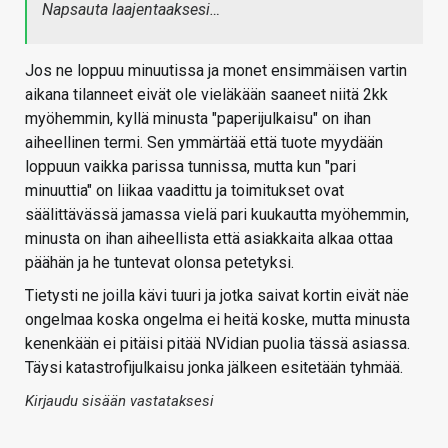
Napsauta laajentaaksesi…
Jos ne loppuu minuutissa ja monet ensimmäisen vartin
aikana tilanneet eivät ole vieläkään saaneet niitä 2kk
myöhemmin, kyllä minusta "paperijulkaisu" on ihan
aiheellinen termi. Sen ymmärtää että tuote myydään
loppuun vaikka parissa tunnissa, mutta kun "pari
minuuttia" on liikaa vaadittu ja toimitukset ovat
säälittävässä jamassa vielä pari kuukautta myöhemmin,
minusta on ihan aiheellista että asiakkaita alkaa ottaa
päähän ja he tuntevat olonsa petetyksi.
Tietysti ne joilla kävi tuuri ja jotka saivat kortin eivät näe
ongelmaa koska ongelma ei heitä koske, mutta minusta
kenenkään ei pitäisi pitää NVidian puolia tässä asiassa.
Täysi katastrofijulkaisu jonka jälkeen esitetään tyhmää.
Kirjaudu sisään vastataksesi