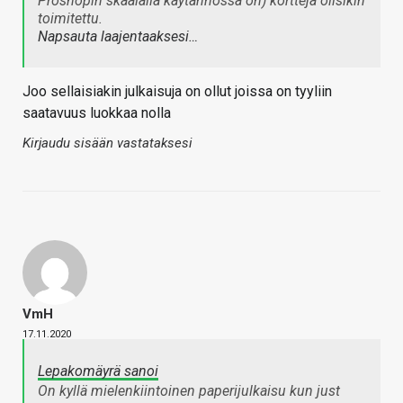
Proshopin skaalalla käytännössä on) kortteja olisikin
toimitettu.
Napsauta laajentaaksesi…
Joo sellaisiakin julkaisuja on ollut joissa on tyyliin
saatavuus luokkaa nolla
Kirjaudu sisään vastataksesi
VmH
17.11.2020
Lepakomäyrä sanoi
On kyllä mielenkiintoinen paperijulkaisu kun just