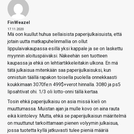
FinWeazel
17.11.2020
Mä oon kuullut huhua sellaisista paperijulkaisuista, että
jotain uutta matkapuhelinmallia on ollut
lippulaivakaupassa esillä yksi kappale ja se on laskettu
myynnin aloituspäiväksi. Näkeehän sen tuotteen
kaupassa ja ehkä on lehtiartikkeleitakin ulkona. En mä
tätä julkaisua mitenkään saa paperijulkaisuksi, kun
onnistuin täällä rapakon toisella puolella onnekkaasti
koukkimaan 3070fe:n 499$+verot hinnalla. 3080 ja ps5
lipsahtivat ohi. 1/3 oli lotto-onni tällä kertaa.
Tosin ehkä paperijulkaisu on asia missä kieli on
muuttumassa. Muistan ajan ja mulle kovo on aina rauta
eikä kiintolevy. Mutta, ehkä se paperijulkaisun määritelmä
on muuttunut tarkoittamaan pienen volyymin julkaisua,
jossa tuotetta kyllä jatkuvasti tulee pieniä määriä