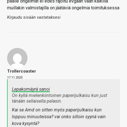
päälle ongelmat ei edes rajoitu evgaan vaan kaikilla
muillakin valmistajilla on jäätäviä ongelmia toimituksessa
Kirjaudu sisään vastataksesi
Trollercoaster
17.11.2020
Lepakomäyrä sanoi
On kyllä mielenkiintoinen paperijulkaisu kun just
tänään sellaisella pelasin.
Kai se Amd on sitten myös paperijulkaisu kun
loppuu minuuteissa? vai onko silloin syynä vain
kova kysyntä?