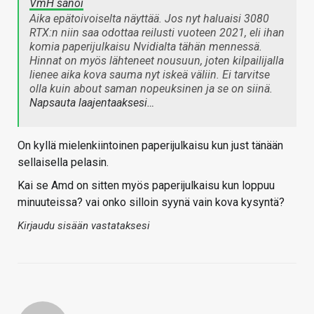
VmH sanoi
Aika epätoivoiselta näyttää. Jos nyt haluaisi 3080
RTX:n niin saa odottaa reilusti vuoteen 2021, eli ihan
komia paperijulkaisu Nvidialta tähän mennessä.
Hinnat on myös lähteneet nousuun, joten kilpailijalla
lienee aika kova sauma nyt iskeä väliin. Ei tarvitse
olla kuin about saman nopeuksinen ja se on siinä.
Napsauta laajentaaksesi…
On kyllä mielenkiintoinen paperijulkaisu kun just tänään
sellaisella pelasin.
Kai se Amd on sitten myös paperijulkaisu kun loppuu
minuuteissa? vai onko silloin syynä vain kova kysyntä?
Kirjaudu sisään vastataksesi