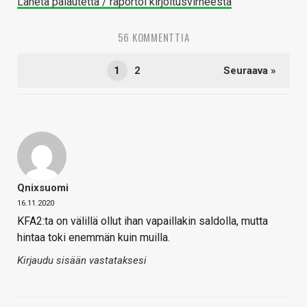
Lähetä palautetta / raportoi kirjoitusvirheestä
56 KOMMENTTIA
1
2
Seuraava »
Qnixsuomi
16.11.2020
KFA2:ta on välillä ollut ihan vapaillakin saldolla, mutta
hintaa toki enemmän kuin muilla.
Kirjaudu sisään vastataksesi