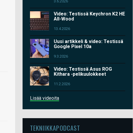
3.6.2026
Video: Testissä Keychron K2 HE
All-Wood
13.4.2026
Uusi artikkeli & video: Testissä
Google Pixel 10a
9.3.2026
Video: Testissä Asus ROG
Kithara -pelikuulokkeet
11.2.2026
Lisää videoita
TEKNIIKKAPODCAST