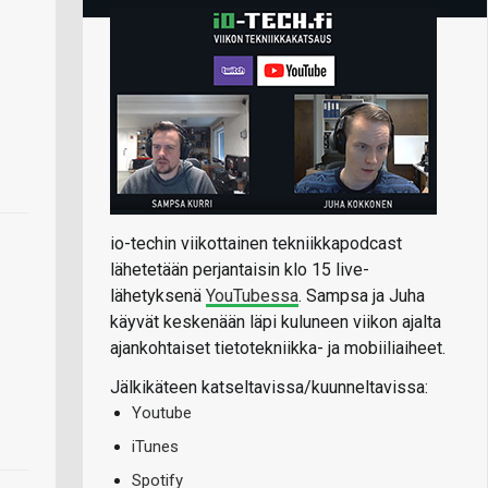
io-techin viikottainen tekniikkapodcast
lähetetään perjantaisin klo 15 live-
lähetyksenä
YouTubessa
. Sampsa ja Juha
käyvät keskenään läpi kuluneen viikon ajalta
ajankohtaiset tietotekniikka- ja mobiiliaiheet.
Jälkikäteen katseltavissa/kuunneltavissa:
Youtube
iTunes
Spotify