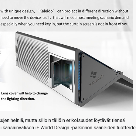
en heiniä, mutta silloin tällöin erikoisuudet löytävät tiensä
tyi kansainvälisen iF World Design -palkinnon saaneiden tuotteid