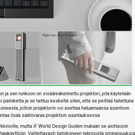
ja sen runkoon on sisäänrakennettu projektori, jota käytetään
painiketta ja se taittuu keskeltä siten, että se peittää taitettuna
oneesta, jolloin projektorin voi asettaa haluamaansa asentoon.
a antaa lisää säätövaraa projektion suuntauksessa.
kkinoille, mutta iF World Design Guiden mukaan se aiottaisiin
ttajakäyttöön. Valitettavasti tietokoneen teknisistä ominaisuuksi