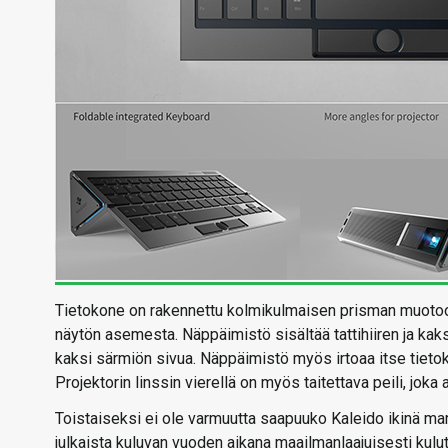
Tietokone on rakennettu kolmikulmaisen prisman muotoon 
näytön asemesta. Näppäimistö sisältää tattihiiren ja kaksi 
kaksi särmiön sivua. Näppäimistö myös irtoaa itse tietok
Projektorin linssin vierellä on myös taitettava peili, jok
Toistaiseksi ei ole varmuutta saapuuko Kaleido ikinä mar
julkaista kuluvan vuoden aikana maailmanlaajuisesti kulu