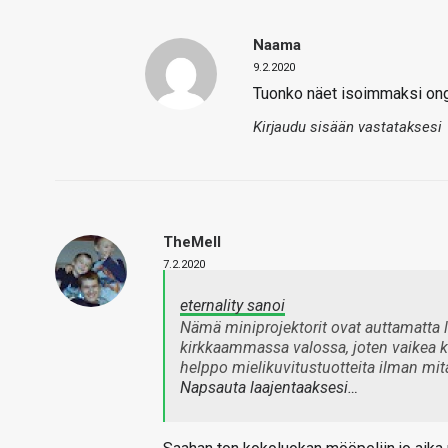
Naama
9.2.2020
Tuonko näet isoimmaksi on
Kirjaudu sisään vastataksesi
TheMeII
7.2.2020
eternality sanoi
Nämä miniprojektorit ovat auttamatta l
kirkkaammassa valossa, joten vaikea kuv
helppo mielikuvitustuotteita ilman mitä
Napsauta laajentaaksesi…