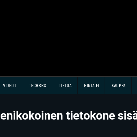
VIDEOT
TECHBBS
TIETOA
HINTA.FI
KAUPPA
ienikokoinen tietokone sis