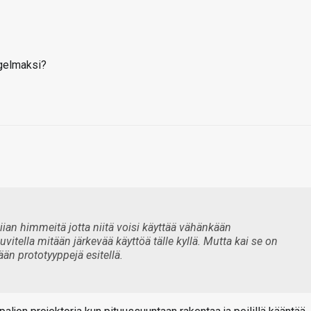
gelmaksi?
iian himmeitä jotta niitä voisi käyttää vähänkään
itella mitään järkevää käyttöä tälle kyllä. Mutta kai se on
än prototyyppejä esitellä.