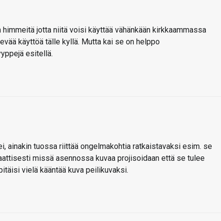
an himmeitä jotta niitä voisi käyttää vähänkään kirkkaammassa
kevää käyttöä tälle kyllä. Mutta kai se on helppo
yppejä esitellä.
ei, ainakin tuossa riittää ongelmakohtia ratkaistavaksi esim. se
aattisesti missä asennossa kuvaa projisoidaan että se tulee
pitäisi vielä kääntää kuva peilikuvaksi.