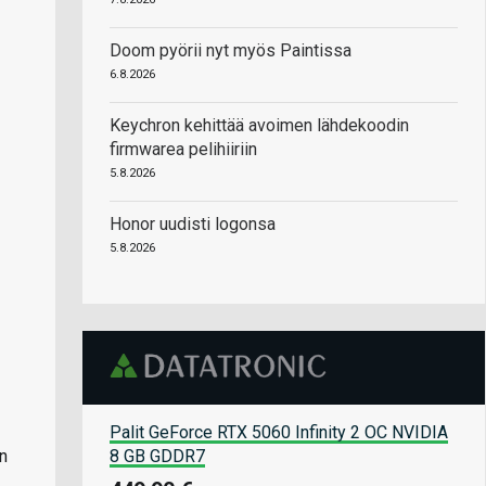
Doom pyörii nyt myös Paintissa
6.8.2026
Keychron kehittää avoimen lähdekoodin
firmwarea pelihiiriin
5.8.2026
Honor uudisti logonsa
5.8.2026
Palit GeForce RTX 5060 Infinity 2 OC NVIDIA
8 GB GDDR7
en