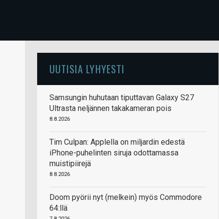
UUTISIA LYHYESTI
Samsungin huhutaan tiputtavan Galaxy S27
Ultrasta neljännen takakameran pois
8.8.2026
Tim Culpan: Applella on miljardin edestä
iPhone-puhelinten siruja odottamassa
muistipiirejä
8.8.2026
Doom pyörii nyt (melkein) myös Commodore
64:llä
7.8.2026