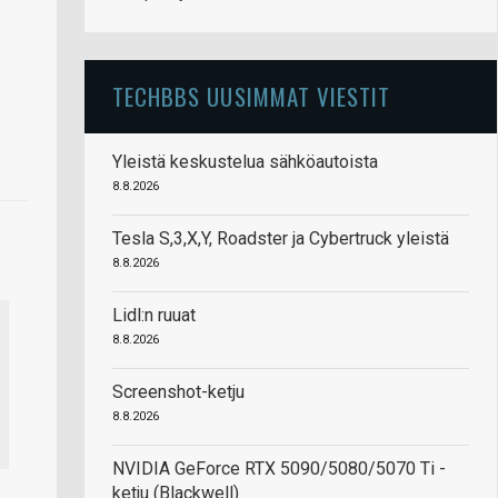
TECHBBS UUSIMMAT VIESTIT
Yleistä keskustelua sähköautoista
8.8.2026
Tesla S,3,X,Y, Roadster ja Cybertruck yleistä
8.8.2026
Lidl:n ruuat
8.8.2026
Screenshot-ketju
8.8.2026
NVIDIA GeForce RTX 5090/5080/5070 Ti -
ketju (Blackwell)