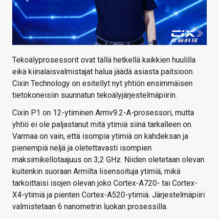
Tekoälyprosessorit ovat tällä hetkellä kaikkien huulilla
eikä kiinalaisvalmistajat halua jäädä asiasta paitsioon.
Cixin Technology on esitellyt nyt yhtiön ensimmäisen
tietokoneisiin suunnatun tekoälyjärjestelmäpiirin.
Cixin P1 on 12-ytiminen Armv9.2-A-prosessori, mutta
yhtiö ei ole paljastanut mitä ytimiä siinä tarkalleen on.
Varmaa on vain, että isompia ytimiä on kahdeksan ja
pienempiä neljä ja oletettavasti isompien
maksimikellotaajuus on 3,2 GHz. Niiden oletetaan olevan
kuitenkin suoraan Armilta lisensoituja ytimiä, mikä
tarkoittaisi isojen olevan joko Cortex-A720- tai Cortex-
X4-ytimiä ja pienten Cortex-A520-ytimiä. Järjestelmäpiiri
valmistetaan 6 nanometrin luokan prosessilla.