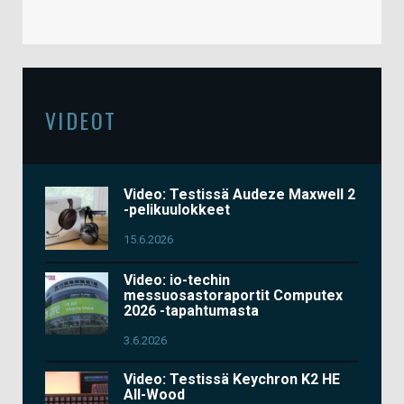
VIDEOT
Video: Testissä Audeze Maxwell 2
-pelikuulokkeet
15.6.2026
Video: io-techin
messuosastoraportit Computex
2026 -tapahtumasta
3.6.2026
Video: Testissä Keychron K2 HE
All-Wood