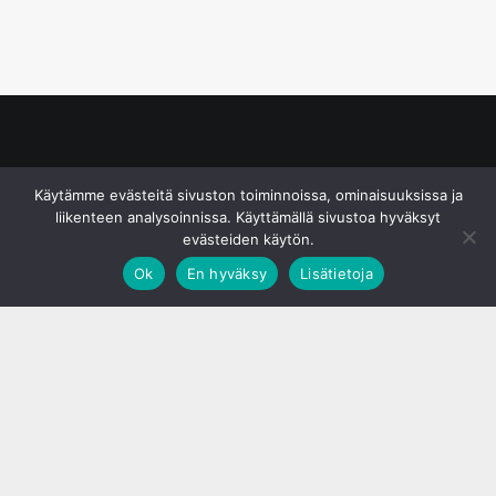
© S&J Media Oy
Käytämme evästeitä sivuston toiminnoissa, ominaisuuksissa ja
liikenteen analysoinnissa. Käyttämällä sivustoa hyväksyt
evästeiden käytön.
Ok
En hyväksy
Lisätietoja
;