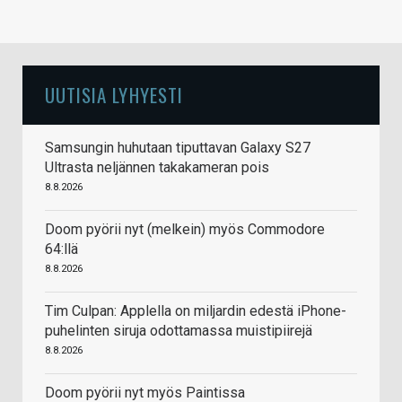
UUTISIA LYHYESTI
Samsungin huhutaan tiputtavan Galaxy S27
Ultrasta neljännen takakameran pois
8.8.2026
Doom pyörii nyt (melkein) myös Commodore
64:llä
8.8.2026
Tim Culpan: Applella on miljardin edestä iPhone-
puhelinten siruja odottamassa muistipiirejä
8.8.2026
Doom pyörii nyt myös Paintissa