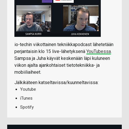
io-techin viikottainen tekniikkapodcast lähetetään
perjantaisin klo 15 live-lähetyksenä
YouTubessa
.
Sampsa ja Juha käyvät keskenään läpi kuluneen
viikon ajalta ajankohtaiset tietotekniikka- ja
mobiiliaiheet.
Jälkikäteen katseltavissa/kuunneltavissa:
Youtube
iTunes
Spotify