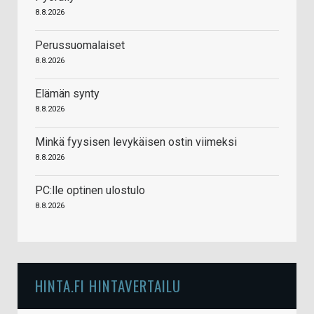
8.8.2026
Perussuomalaiset
8.8.2026
Elämän synty
8.8.2026
Minkä fyysisen levykäisen ostin viimeksi
8.8.2026
PC:lle optinen ulostulo
8.8.2026
HINTA.FI HINTAVERTAILU