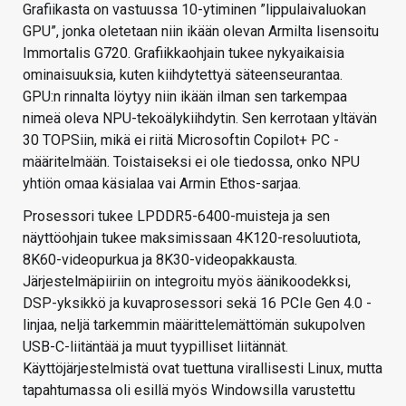
Grafiikasta on vastuussa 10-ytiminen ”lippulaivaluokan
GPU”, jonka oletetaan niin ikään olevan Armilta lisensoitu
Immortalis G720. Grafiikkaohjain tukee nykyaikaisia
ominaisuuksia, kuten kiihdytettyä säteenseurantaa.
GPU:n rinnalta löytyy niin ikään ilman sen tarkempaa
nimeä oleva NPU-tekoälykiihdytin. Sen kerrotaan yltävän
30 TOPSiin, mikä ei riitä Microsoftin Copilot+ PC -
määritelmään. Toistaiseksi ei ole tiedossa, onko NPU
yhtiön omaa käsialaa vai Armin Ethos-sarjaa.
Prosessori tukee LPDDR5-6400-muisteja ja sen
näyttöohjain tukee maksimissaan 4K120-resoluutiota,
8K60-videopurkua ja 8K30-videopakkausta.
Järjestelmäpiiriin on integroitu myös äänikoodekksi,
DSP-yksikkö ja kuvaprosessori sekä 16 PCIe Gen 4.0 -
linjaa, neljä tarkemmin määrittelemättömän sukupolven
USB-C-liitäntää ja muut tyypilliset liitännät.
Käyttöjärjestelmistä ovat tuettuna virallisesti Linux, mutta
tapahtumassa oli esillä myös Windowsilla varustettu