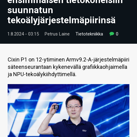
ARTIKKELIT
suunnatun
tekoälyjärjestelmäpiirinsä
VIDEOT
TECHBBS
1.8.2024 - 03:15
Petrus Laine
Tietotekniikka
0
TIETOA
HINTA.FI
Cixin P1 on 12-ytiminen Armv9.2-A-järjestelmäpiiri
säteenseurantaan kykenevällä grafiikkaohjaimella
KAUPPA
ja NPU-tekoälykiihdyttimellä.
VAIHDA TEEMA
HAKU