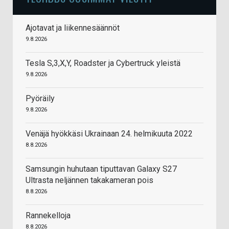
Ajotavat ja liikennesäännöt
9.8.2026
Tesla S,3,X,Y, Roadster ja Cybertruck yleistä
9.8.2026
Pyöräily
9.8.2026
Venäjä hyökkäsi Ukrainaan 24. helmikuuta 2022
8.8.2026
Samsungin huhutaan tiputtavan Galaxy S27
Ultrasta neljännen takakameran pois
8.8.2026
Rannekelloja
8.8.2026