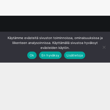
© S&J Media Oy
Käytämme evästeitä sivuston toiminnoissa, ominaisuuksissa ja
liikenteen analysoinnissa. Käyttämällä sivustoa hyväksyt
evästeiden käytön.
Ok
En hyväksy
Lisätietoja
;