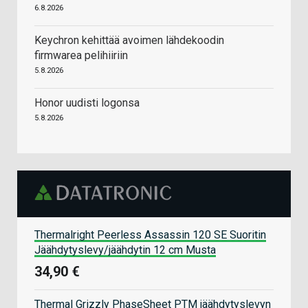
6.8.2026
Keychron kehittää avoimen lähdekoodin
firmwarea pelihiiriin
5.8.2026
Honor uudisti logonsa
5.8.2026
Thermalright Peerless Assassin 120 SE Suoritin
Jäähdytyslevy/jäähdytin 12 cm Musta
34,90 €
Thermal Grizzly PhaseSheet PTM jäähdytyslevyn