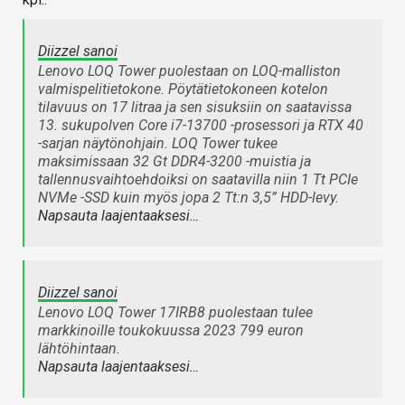
Diizzel sanoi
Lenovo LOQ Tower puolestaan on LOQ-malliston
valmispelitietokone. Pöytätietokoneen kotelon
tilavuus on 17 litraa ja sen sisuksiin on saatavissa
13. sukupolven Core i7-13700 -prosessori ja RTX 40
-sarjan näytönohjain. LOQ Tower tukee
maksimissaan 32 Gt DDR4-3200 -muistia ja
tallennusvaihtoehdoiksi on saatavilla niin 1 Tt PCIe
NVMe -SSD kuin myös jopa 2 Tt:n 3,5” HDD-levy.
Napsauta laajentaaksesi…
Diizzel sanoi
Lenovo LOQ Tower 17IRB8 puolestaan tulee
markkinoille toukokuussa 2023 799 euron
lähtöhintaan.
Napsauta laajentaaksesi…