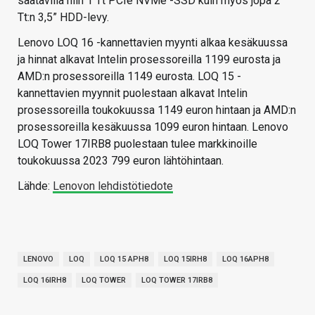
saatavilla niin 1 Tt PCIe NVMe -SSD kuin myös jopa 2
Tt:n 3,5” HDD-levy.
Lenovo LOQ 16 -kannettavien myynti alkaa kesäkuussa
ja hinnat alkavat Intelin prosessoreilla 1199 eurosta ja
AMD:n prosessoreilla 1149 eurosta. LOQ 15 -
kannettavien myynnit puolestaan alkavat Intelin
prosessoreilla toukokuussa 1149 euron hintaan ja AMD:n
prosessoreilla kesäkuussa 1099 euron hintaan. Lenovo
LOQ Tower 17IRB8 puolestaan tulee markkinoille
toukokuussa 2023 799 euron lähtöhintaan.
Lähde:
Lenovon lehdistötiedote
LENOVO
LOQ
LOQ 15 APH8
LOQ 15IRH8
LOQ 16APH8
LOQ 16IRH8
LOQ TOWER
LOQ TOWER 17IRB8