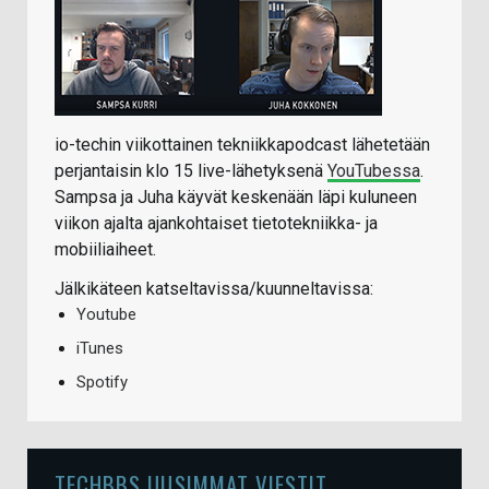
io-techin viikottainen tekniikkapodcast lähetetään
perjantaisin klo 15 live-lähetyksenä
YouTubessa
.
Sampsa ja Juha käyvät keskenään läpi kuluneen
viikon ajalta ajankohtaiset tietotekniikka- ja
mobiiliaiheet.
Jälkikäteen katseltavissa/kuunneltavissa:
Youtube
iTunes
Spotify
TECHBBS UUSIMMAT VIESTIT