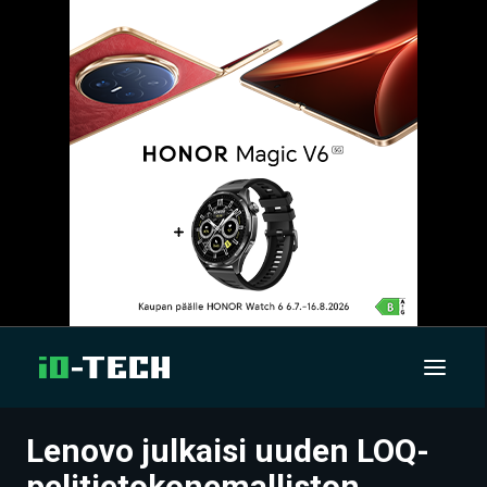
Lenovo julkaisi uuden LOQ-
UUTISET
pelitietokonemalliston