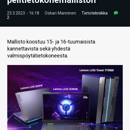
ARTIKKELIT
23.3.2023 - 16:18
Oskari Manninen
Tietotekniikka
2
VIDEOT
TECHBBS
Mallisto koostuu 15- ja 16-tuumaisista
TIETOA
kannettavista sekä yhdestä
valmispöytätietokoneesta.
HINTA.FI
KAUPPA
VAIHDA TEEMA
HAKU