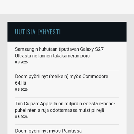
UUTISIA LYHYESTI
Samsungin huhutaan tiputtavan Galaxy S27
Ultrasta neljännen takakameran pois
8.8.2026
Doom pyörii nyt (melkein) myös Commodore
64:llä
8.8.2026
Tim Culpan: Applella on miljardin edestä iPhone-
puhelinten siruja odottamassa muistipiirejä
8.8.2026
Doom pyörii nyt myös Paintissa