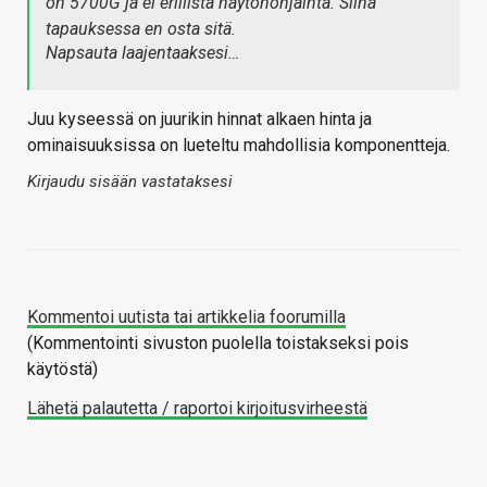
on 5700G ja ei erillistä näytönohjainta. Siinä
tapauksessa en osta sitä.
Napsauta laajentaaksesi…
Juu kyseessä on juurikin hinnat alkaen hinta ja
ominaisuuksissa on lueteltu mahdollisia komponentteja.
Kirjaudu sisään vastataksesi
Kommentoi uutista tai artikkelia foorumilla
(Kommentointi sivuston puolella toistakseksi pois
käytöstä)
Lähetä palautetta / raportoi kirjoitusvirheestä