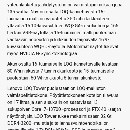
yhteenlaskettu jäähdytysteho on valmistajan mukaan jopa
135 wattia. Näytön osalta LOQ-kannettavista 16-
tuumainen malli on varustettu 350 nitin kirkkauteen
yltävällä 16:10-kuvasuhteen WQXGA-resoluution ja 165
hertsin VRR-näytöllä ja 15-tuumainen malli puolestaan
vastaavan nopeuden ja kirkkauden tarjoavalla 16:9-
kuvasuhteen WQHD-näytöllä. Molemmat näytöt tukevat
myös NVIDIA G-Sync -teknologiaa.
Akun osalta 16-tuumaiselle LOQ-kannettavalle luvataan
80 Whr:n akusta 7 tunnin akunkesto ja 15-tuumaiselle
puolestaan 60 Whr:n akusta 6 tunnin akunkesto.
Lenovo LOQ Tower puolestaan on LOQ-malliston
valmispelitietokone. Pöytätietokoneen kotelon tilavuus
on 17 litraa ja sen sisuksiin on saatavissa 13.
sukupolven Core i7-13700 -prosessori ja RTX 40 -sarjan
näytönohjain. LOQ Tower tukee maksimissaan 32 Gt
DDR4-3200 -muistia ja tallennusvaihtoehdoiksi on