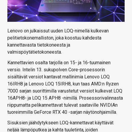
Lenovo on julkaissut uuden LOQ-nimellä kulkevan
pelitietokonemalliston, joka koostuu kahdesta
kannettavasta tietokoneesta ja
valmispöytätietokoneesta.
Kannettavien osalta tarjolla on 15- ja 16-tuumainen
versio. Intelin 13. sukupolven Core-prosessorin
sisältävät versiot kantavat mallinimia Lenovo LOQ
16IRH8 ja Lenovo LOQ 15IRH8, kun taas AMD:n Ryzen
7000 sarjan suorittimilla varustetut versiot kulkevat LOQ
16APH8- ja LOQ 15 APH8 -nimillä. Prosessorivalinnasta
riippumatta pelikannettavat tulevat saataville NVIDIAn
tuoreimmilla GeForce RTX 40 -sarjan näytönohjaimilla.
Sisuksien jäähdytykseen LOQ-kannettavat käyttävät
neljää lämpöputkea ja kahta tuuletinta, joiden